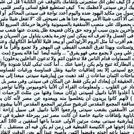
الإجتماع (1صم 3) كيف تظن أنك ستجبرنى بإنتقامك بالتوقف عن الكتابة؟ قل ل
ك أرض سيدنى لأعظمك به؟ كيف تستطيع قطع لسانى وكسر قلمى وأ
سول من مكايد اليهود ضده واليوم أعدد نواجة فى سيدنى المحاكم أو ال
ى ألا أكتب شيئا الأمر بسيط جدا ها هى نصيحتى لك "لا تفعل شيئا مثيرا 
يتك بحصولك على منصب الأسقفية بالسيمونية وآخرها حرمانك السريع لل
خرين بدون سبب أو وجه حق وكان فضيحة ظل يتحدث عنها شعب سيدنى
ى العسل ولا تعرف أنه يمكن لمن تحرمة يذهب يتناول من السريان وه
م أقرب لنا مثل الروم الأرثوذكس أو يبعد قليلا للأقباط الكاثوليك وعند
السماوات قدام الناس فلا تدخلون انتم ولا تدعون الداخلين يدخلون! .. أ
البطاركة تنيح ولم يكن راضيا عنك .. أما كنت تبكى للبابا شنودة وال
جع لسيدنى إلا بعد إتفاقيات جانبية ونقل قساوسة ورغبات لقساوس
حثات الثمان ساعات ز. لقد ذهبت من إيبارشية سيدنى مبعدا إلى مصر
الحقيقة أن إبعادك لم يكن فقط عن المكان فى سيدنى وفى مصر بل
اد عن القلوب .. ولمعلومات القراء أن الأنبا باخوميوس والأنبا تواض
ا أ
علدوا
الأنبا دانييل لسيدنى (وكان مبعدا وقتها من مثلث الرحمات الأ
) لأنهم كانوا يريدون أن يتخلصوا منه ويبعدوه عن مصر لأنه كان ي
اقفة المجمع المقدس لترشيح سكرتير المجمع المقدس الأنبا بيشوى ب
 الأسقفين بشعب سيدنى وأرجعوا الأنبا دانييل فى سبيل إزاحة الأ
باوية بإتفاقات جانبية خاصة أن كانت مصر تمر بمرحلة خطيرة فى تا
وهذا يعنى أن إ
نقاذ إخوتها فى الكنيسة القبطية فى زمن لم يكن فيه أى مستقبل ..
 حينما باعه أخوته وقبضوا الثمن وأصبح عبدا ألم يحن الوقت لإنق