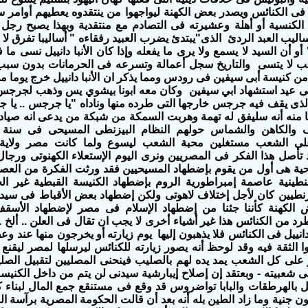
 فى الكنائس ويصدر بعض الكهنة ليواجهوا من ينتقدوه يعطيهم أوامر س
الكنسية أو أهلة وعشيرته فى التصادم مع منتقدية وبهذا يصبح رجل ف
أساليب العبد الردئ الذى"يبتدئ يضرب العبيد رفقاءه " أساليبا تفرق لا
و أن السيد لا يسمع ولا يرى ما يفعله وإذا كان الأنبا دانييل نسى ما
 لا يتسى والتاريخ سجل أعمالة وتسرعه فى الحرمانات بدون سبب أ
12 / 2017 فى عيد استشهاد ابي سيفين وكان معه ابونا بيشوي يس وذهب لجر
لذى يقف فيه جرجس خارجها التى طرده منها وناداه "يا جرجس .. يا
منه أنه سليفق له تهمة وهربت السمكة من شبكة من يدعى انه صياد
ى الشعب مستغلين محبة الشعب ليسوع ولما كانت مصر ولاية 
تأصل هذا الفكر فى المصريين ونرى اليوم الإستعلاء
الكهنوتى ورجال 
ية هى أول من يقوم بإضطهاد المسيحيين فقد ورثت الفكرة من العصر
ينية عاصمة إمبراطورية الروم بإضطهاد الكنيسة القبطية غير الخ
زنطيين كان لأجل إختلاف لاهوتى ولكن إضطهاد بعض الأقباط فى سيدن
الكهنة كأننا جئنا من إضطهاد الإسلام فى مصر لإضطهاد الأسقف
رد من الكنائس هذا غير أشياء أخرى لا
ي
جب ان تقال فى العلن .. ألخ
 دانييل فى الكنائس فلا يذهبون إليها يوم زيارته أو يخرجون منها عند و
وا الثقة فيه وقد لوحظ أنه يصور زيارته للكنائس لير
سلها
لمصر ليقنع 
لى كل الشعب يمد يده لهم بالصليب فينحنى المصليين لتقبيل الصل
ى شعبيته - وبعتقد إن إصلاح إيبارشية سيدنى لن يتم من داخل الكنيسة ا
 بالهرطقات والبابا تواضروس قد وقع فى مستنقع جمع المال لبناء ك
غ 440 مليون جنية وما زاد الطين بله أنه بعد أن قالت الحكومة المصرية برآس