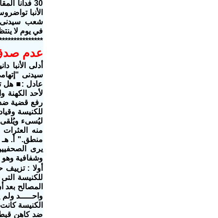
30 فدانا ال
الأنبا تواضروس
شعب سيدنى.. و
في يوم لا ينت
***************
عدم صدق ا
سيدنى "إتهامى
عادل :■ هل ت
لأحد الكهنة و
رفع قضية ضده 
للكنيسة وقياد
ليُسىء ويُلقى
منه العثرات و
منطق." أ. هـ 
يرى الصحفيين
وشفافية وهو ن
أولا : تزييف 
للكنيسة التى 
المصالح بعد أ
واحـــــد ولم
ضد كاهن قبطى