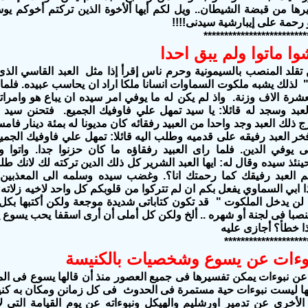
يرها من قبضة الشيطان.. ويل لكم أيها ألأخوة الذين تركتم أخوكم يوس
رحمة على إيبارشية سيدنى!!!!
*************************
وا ماتوا ولم يبق احدا
تقلد المنصب بالسيمونية وحرم ناس إقرأ إذا مثل العبد القاسي الذ
23-34) : " لذلك يشبه ملكوت السماوات انسانا ملكا اراد ان يحاسب عبيده. فلم
شرة الاف وزنة. واذ لم يكن له ما يوفي امر سيده ان يباع هو وامراته
لعبد وسجد له قائلا: يا سيد تمهل علي فاوفيك الجميع. فتحنن سيد ذ
ج ذلك العبد وجد واحدا من العبيد رفقائه كان مديونا له بمئة دينار فامس
خر العبد رفيقه على قدميه وطلب اليه قائلا: تمهل علي فاوفيك الجمي
وفي الدين. فلما راى العبيد رفقاؤه ما كان حزنوا جدا. واتوا
نئذ سيده وقال له: ايها العبد الشرير كل ذلك الدين تركته لك لانك طلب
م العبد رفيقك كما رحمتك انا؟. وغضب سيده وسلمه الى المعذبين
35 فهكذا ابي السماوي يفعل بكم ان لم تتركوا من قلوبكم كل واحد لاخيه زلات
 يدخل الملكوت " قد تكون كتاباتى شديدة موجعة ولكن أكتبها بكل ضم
 منصبا فى لجنة أو شهره .. ألخ ولكن كل أملى أن أرى اسقفا يحب يسوع 
ا خطأ؟ أجازى عليه
********************
نبوءات عن يسوع وشخصيات بالكنيسة
 عن نبوءات يمكن تفسيرها فى جميع العصور منذ أن قالها يسوع فى ا
 إنها ليست نبوءات حية مستمرة فى الحدوث فى كل زمانن ومكان به كن
الأخرى عن تدمير اورشليم والهيكل ونبوءاته عن يوم القيامة التى ل