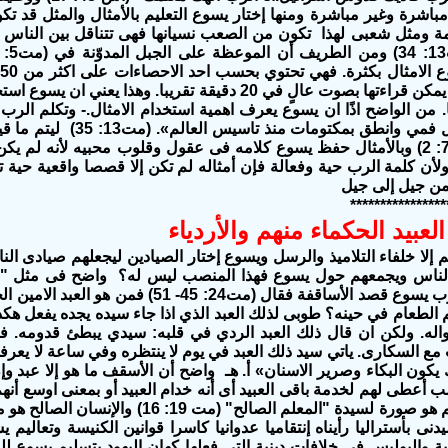
 مباشرة وغير مباشرة ومنها إختار يسوع التعليم بالأمثال والمثل قد
ة ومثل شعبى لهذا تكون من الصعب نسيانها فهى تتناقل بين الناس 
هذه الموعظة يمكن قراءتها بصوت عالٍ في 20 دقيقة تقريبا.‏ وهذ
ريبا.‏ من الواضح اذًا ان يسوع يعرف اهمية استخدام الامثال.‏- وتكلم الرب
«سافتح بامثال فمي وانطق بمكتوما
بأمثال›»(مز78: 2) وبالأمثال حفظ يسوع كلامه فى عقول وقلوب محبيه لأنه لم
.‏ ولأن كلمة الرب حية وفعالة فإن أمثاله لم تكن إلا قصصا واقعية حية
 من جيل إلى جيل
****************
لعبيد الحكماء منهم والأردياء
م إلا خلفاء التلاميذ والرسل ويسوع إختار الصيادين ليجعلهم صيادى ا
ناس ويجمعهم حول يسوع فهذا المنصب ليس له؟ واضح فى مثل "العبد
الردئ" أن الرب يسوع قصد الأساقفة فقال (مت24: 45
الطعام في حينه؟ طوبى لذلك العبد الذي اذا جاء سيده يجده يفعل هكذا
اله. ولكن ان قال ذلك العبد الردي في قلبه: سيدي يبطئ قدومه. في
ع السكارى. ياتي سيد ذلك العبد في يوم لا ينتظره وفي ساعة لا يعرف
 يكون البكاء وصرير الاسنان» أ. هـ واضح أن الأسقف ما هو إلا عبد وإن 
ب أعطى لهم لخدمة باقى العبيد أى أنه خدام العبيد أو بمعنى اوسع أنهم 
الأمين والحكيم هو صورة لسيدة "المعلم الصالح" (
ى بأستراليا رأيناه إنتقاميا عدوانيا كاسرا قوانين الكنيسة وتعاليم 
ية والبوليس فى خلافات دينية التى فعلها كهان اليهود بتسليم يسوع ل