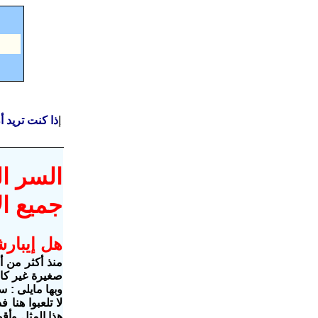
إ
ذا كنت تريد 
السر ال
جميع ا
هل إيبار
منذ أكثر من 
صغيرة غير كامل
وبها مايلى : 
لا تلعبوا هنا
هذا المثل وأق