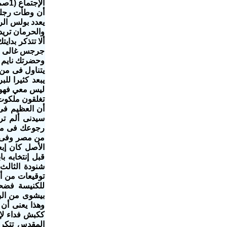
أن وطأت رجلي
يعدد بولس الر
والحرمان تريدن
ألا تتذكر بدا
جرجس غالى وآ
وحضرتك نايم ف
يتناول فى من ه
تغلقون ملكوت 
أن العظيم فى 
سيدنى ألم تر
رجوعك فى مبا
من مصر وفى
الأصل كان إبع
قبل إنتخابه باب
شنودة الثالث 
توقيعات من أس
للكنيسة فضحى
بيشوى من البا
ككبش فداء لإ
المقدس تتكرر