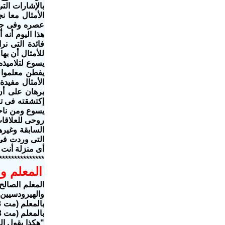
بالإشارات الت
الأمثال معا 
عصره وفى جميع
هذا اليوم أنه
فائدة التى نر
يسوع لتلاميذه
يفطن معلموا 
الأمثال مفيدة
برهان على أن
إكتشقته فى تف
يسوع ومن ناحي
روحى للعلاقات
السابقة وغير
التى وردت فى
أى منزلة أنت
***************
المعلم وا
والهيرودسيين
و