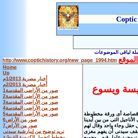
C
optic
املة لباقى الموضوعات
لموقع
http://www.coptichistory.org/new_page_1994.htm
Home
Up
أخبار مصرية 1/2013م
أخبار مصرية 2/2013م
نيسة ويسوع
صور من الأراضى المقدسة1
صور من الأراضى المقدسة2
صور من الأراضى المقدسة3
صور من الأراضى المقدسة4
ى قصاصة أى ورقة مخطوطة
صور من الأراضى المقدسة5
لأناجيل التى من بين أيدينا
صور من الأراض6
فى حقل وجاء واحد وقال لهم
صور من الأراض7
ل اسقف سيدنى أن يفهم مغزى
نريد توضيح من إيبارشية سيدنى
ت مجرد عامل فيه .. وجميع
مخطط لتحويل الكنيسة القبطية