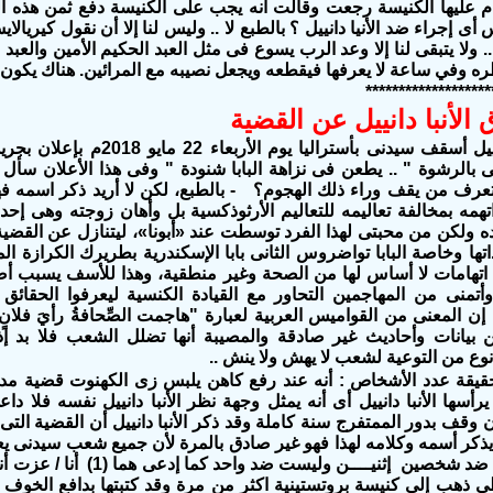
مقام عليها الكنيسة رجعت وقالت أنه يجب على الكنيسة دفع ثمن هذه ال
 أى إجراء ضد الأنيا دانييل ؟ بالطبع لا .. وليس لنا إلا أن نقول كيريال
لا يتبقى لنا إلا وعد الرب يسوع فى مثل ا
لعبد
الحكيم الأمين والعبد 
ظره وفي ساعة لا يعرفها فيقطعه ويجعل نصيبه مع المرائين. هناك يكون 
*******************
لأنبا دانييل عن القضية
أدلى الأنبا دانييل أسقف سيدنى بأستر
 بالرشوة " .. يطعن فى نزاهة البابا شنودة " وفى هذا الأعلان سأل ا
عرف من يقف وراء ذلك الهجوم؟ - بالطبع، لكن لا أريد ذكر اسمه فه
اتهمه بمخالفة تعاليمه للتعاليم الأرثوذكسية بل وأهان زوجته وهى إح
ولكن من محبتى لهذا الفرد توسطت عند «أبونا»، ليتنازل عن القضية 
اتها وخاصة البابا تواضروس الثانى بابا الإسكندرية بطريرك الكرازة ا
 اتهامات لا أساس لها من الصحة وغير منطقية، وهذا للأسف يسبب أضر
أتمنى من المهاجمين التحاور مع القيادة الكنسية ليعرفوا الحقائق 
إن المعنى من القواميس العربية لعبارة "هاجمت الصِّحافةُ رأيَ فلانٍ =
 بيانات وأحاديث غير صادقة والمصيبة أنها تضلل الشعب فلا بد إ
وع من التوعية لشعب لا يهش ولا ينش ..
حقيقة عدد الأشخاص : أنه عند رفع كاهن يلبس زى الكهنوت قضية مدني
يرأسها الأنبا دانييل أى أنه يمثل وجهة نظر الأنبا دانييل نفسه فلا
ن وقف بدور الممتفرج سنة كاملة وقد ذكر الأنبا دانييل أن القضية ال
 يذكر أسمه وكلامه لهذا فهو غير صادق بالمرة لأن جميع شعب سيدنى يع
الكنيسة كانت ضد شخصين إثنيــــن 
 ذهب إلى كنيسة بروتستينية اكثر من مرة وقد كتبتها بدافع الخوف م