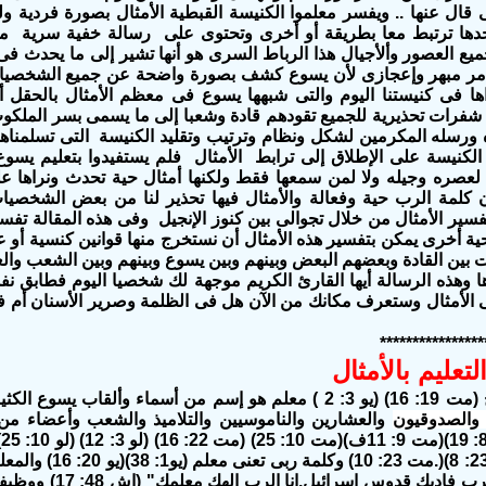
ى قال عنها .. ويفسر معلموا الكنيسة القبطية الأمثال بصورة فردية 
نجدها ترتبط معا بطريقة أو أخرى وتحتوى على رسالة خفية سرية م
 العصور وألأجيال هذا الرباط السرى هو أنها تشير إلى ما يحدث فى
 أمر مبهر وإعجازى لأن يسوع كشف بصورة واضحة عن جميع الشخصيات ا
اها فى كنيستنا اليوم والتى شبهها يسوع فى معظم الأمثال بالحقل أ
 ورسله المكرمين لشكل ونظام وترتيب وتقليد الكنيسة التى تسلمناه
الكنيسة على الإطلاق إلى ترابط الأمثال فلم يستفيدوا بتعليم يسو
 لعصره وجيله ولا لمن سمعها فقط ولكنها أمثال حية تحدث ونراها عل
 كلمة الرب حية وفعالة والأمثال فيها تحذير لنا من بعض الشخصيات
سير الأمثال من خلال تجوالى بين كنوز الإنجيل وفى هذه المقالة تفسي
ة أخرى يمكن بتفسير هذه الأمثال أن نستخرج منها قوانين كنسية أو ع
 بين القادة وبعضهم البعض وبينهم وبين يسوع وبينهم وبين الشعب وال
ها وهذه الرسالة أيها القارئ الكريم موجهة لك شخصيا اليوم فطابق
 الأمثال وستعرف مكانك من الآن هل فى الظلمة وصرير الأسنان أم 
****************
لتعليم بالأمثال
المعلم الصالح (مت 19: 16) (يو 3: 2 ) معلم هو إسم من أسماء وألقا
الصدوقيون
والعشارين والناموسيين والتلاميذ والشعب وأعضاء من
بالمعلم (مت 23: 8)(.مت
"هكذا يقول الرب فاديك 