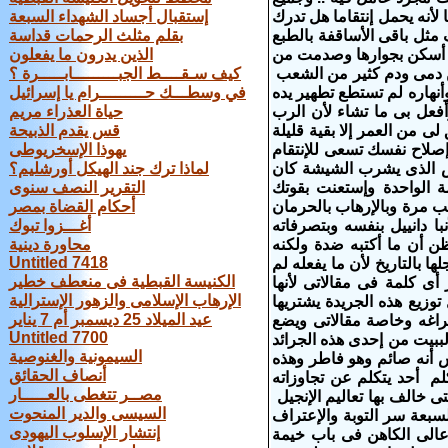
لأنه يحمل إنتقاما هل تدرك
إستقبال أجساد الشهداء السبعة
ن تدعى أنك أسقف مثل باقى الأساقفة بالطبع
بقلم مثلث الرحمات قداسة
كنت أسكن بجوارها وصدمت من
الذين يدرون ما يفعلون
ن دمى ودم كثير من الشعب
كيف سـقــــط الجبـــــــــابـــــرة ؟
نهاره لم تستطع تطهير يده
في وسطـــك حـــــــــرام يا إسرائيل
أفعل بى ما تشاء لأن الرب
حياة العذراء مريم
ى من العمر إلا بقية قليلة
قس يقدم الذبيحة
إصلاح نفسك تسعى للإنتقام
يهوذا الإسخريوطى
اس الذى يشرب الشيشة كان
لماذا ترك جند الهيكل أورشليم؟
ة الواحدة وإستعنت بقوتك
التقرير النصف سنوى
غيب مرة وبالإرهاب بالحرمان
أحكام القضاة بمصر
ا دانييل بنفسه وبتصرفاته
أغـــزوا تبوك
ن أن ما أكتبه ضدة ولكنه
محاورة دينية
Untitled 7418
 بالتاريخ لأن ما يفعله لم
الكنيسة القبطية فى منعطف خطير
أى كلمة فى مقالاتى لأنها
الإرهاب الإسلامى والزهور الإسترالية
 توزيع هذه الجريدة يشتريها
عيد الميلاد 25 ديسمبر أم 7 يناير
راغه وخاصة مقالاتى ويضع
Untitled 7700
لببيت من إحدى هذه الجرائد
السيمونية والغنوصية
اس أنه صائم وهو فاطر وهذه
أنصاف الحقائق
كلم أحد يتكلم عن تجاوزاته
مصــر تتغطى بالعـــــار
 خالف بها تعاليم الإنجيل
السيسى والدير المنحوت
سبعة سر التوبة والإعتراف
إنتشار الإسلوب اليهودى
عالى الكاهن فى باب خيمة