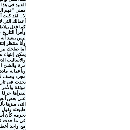
العبيد فى هذ
لا .. لقد كنت
أعمالك التى ل
كما فعل بيلاط
وأقرأ التاريخ
ليس ببعيد أنه
وأنا منتظر إن
أما صلحك بين
يمكن إنتهاء 
والأساليب الدن
مرة والشئ الغ
وبأعماله ماد
مجرد وصف لأعم
يحدث فى تاريخ
موثقة والأمر ا
ليقرأها حرفا
على بعض العبا
التى ميزها بأ
طبيعته يقول ا
يحرمه كأن أسم
فى ما حدث فى 
مع واحد أخطأ