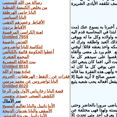
رسالة من الله للسيسى
ف تتلقفه الأيادى الشريرة
من يخلص الكنيسة القبطية
البابا حامى الهرطقة
البابا السياسى
الأقباط وعصرهم الذهبى
ى أخبرنا به يسوع عنك (مت
الأقباط يردون
ا ابتدا في المحاسبة قدم اليه
لعبة الكراسى المرقسية
 واولاده وكل ما له ويوفى
Untitled 7959
لك العبد واطلقه وترك له
القدس عاصمة
كه واخذ بعنقه قائلا: اوفني
إنتكاسة للبابا تواضروس
ع. فلم يرد بل مضى والقاه
أعطوا الحكومة قائمة بالكنائس
 وقصوا على سيدهم كل ما
المجمع الغنغرى
ت الي. افما كان ينبغي انك
بيت العائلة المصرية
Untitled 8016
 حتى يوفي كل ما كان له
عبادة يهوه أو الله
ه» وأنهى هذه الفقرة بما قاله
فقرات عن : النفط - الهرطقات - الحروم
ير صالح لا أريد شيئا إلا
البابا تواضروس عن محمد مرسي
يفعل أفعاله يحب شعبه يتبع
Untitled 8020
قصة البابا زخارياس الأول وإبن الرجا
الكشف الصحى جسدى ونفسى
سر الأمثال
لماضى مرورا بالحاضر وحتى
الأنبا دانييل والبابا تعاليم المسيح
يسته ولهذا فهى مختلفة عن
الأسقف والبابا يقدمان الذبيحة
ا يعرف أحد متى تحدث إلا
الأنبا دانييل بجريدة الدستور