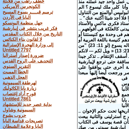
خطف راهب من قلايتة
ى على عمل واحد جيد عملته منذ
الكونجرس الأمريكى
نا كلى ملك ليسوع ؟ الم
ترميم قبــــر يسوع المسيح
بولبيس أوالمنع من التناول
البابا فى الأردن
فلا أجد شيئا أكتبه عنك" ..
جهل منظمة اليونسكو
أستاذ فكرى ماكس والأستاذ
فكر غريب ينتشر فى إيبارشية
 كالعلكة فى أفواههم ..
التاريخ من خلال الكتاب المقدس
م فى وحدة مع كنيستتنا أو
لا لقانون بناء الكنائس
هم كنيسة باللغة العربية أو
إلى وزارة الهجرة الإسترالية
يبعد كثيرا للبروتستانت وبهذا تفرق الشعب القبطى فى المهجر ولا تجمع وأقرأ ما قاله يسوع (لو 11: 23) "من
Untitled 7797
ليس معي فهو علي ومن لا يجمع معي فهو يفرق" ... وأنتبه أيضا لما قاله يسوع (مت 23: 13) « ويل لكم --- لانكم
ضرورة إصدار أستراليا
سقف الإنتقام .. تذكر جيدا
التجديف على الروح القدس
أساقفة حتى ترجع لإيبارشية
التقرير السنوى
ة أخرى حتى يوافقوا على
الخطأ المميت
 ورجعت أيضا إليها مبعدا
العجل الذهبى
 فى
لهرطقة السيمونية
روس
زيارة بابا الكاثوليك
نبا
قورح أراد إغتصاب
جمع
Untitled 7861
ابا
بداية عصر جديد للإستشهاد
نبا
السيمونية وشاول
ريخها تحت حكم الإخوان ..
حروب يشوع
يبارشية سيدنى بيعت مرتين الأولى عندما باعها أسقفين بـ 180 ألف ج أسترلينى والثانية بيعت
تصريحات قداسة البابا
 كأن قصة يوسف فى الكتاب
البابا وعلامة الشيطان
اذ إيبارشية سيدنى من صك