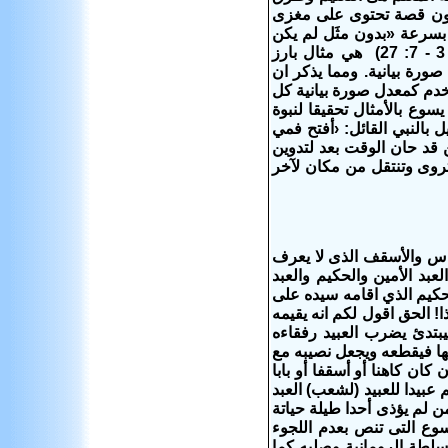
 تكون قصة تحتوى على مغزى
بسرعة «بدون مثَل لم يكن
يكلّمهم» (مت13: 34) ‏ومن الطريف أن الموعظة على الجبل المدوّنة في (مت5: 3 - 7: 27) هي مثال بارز
لاستخدام يسوع الامثال بكثرة.‏ فهي تحتوي بحسب احد الاحصاءات على اكثر من 50 صورة بيانية.‏ ومما يذكر ان
ا يعني ان يسوع استخدم كمعدل صورة بيانية كل
 يسوع بالأمثال تحقيقا لنبوة
ت منذ تاسيس العالم». (مت13: 35) ‏ ليتم ما قيل بالنبي القائل:‏ ‹أفتح فمي
 يكن قد حان الوقت بعد لتدوين
 تروى وتنتقل من مكان لآخر
لناس والأسقف الذى لا يعرف
 الأمين والحكيم والعبد
- 51) فمن هو العبد الامين الحكيم الذي اقامه سيده على
! الحق اقول لكم انه يقيمه
بتدئ يضرب العبيد رفقاءه
ها فيقطعه ويجعل نصيبه مع
كان كاهنا أو أسقفا أو بابا
عبيدا للعبيد (لشعب) العبد
مت 19: 16) والإنسان الصالح هو من لم يؤذى أحدا طيلة حياتة
يسوع التى تنص بعدم اللجوء
لسلطة الرومانية وصلبه كما