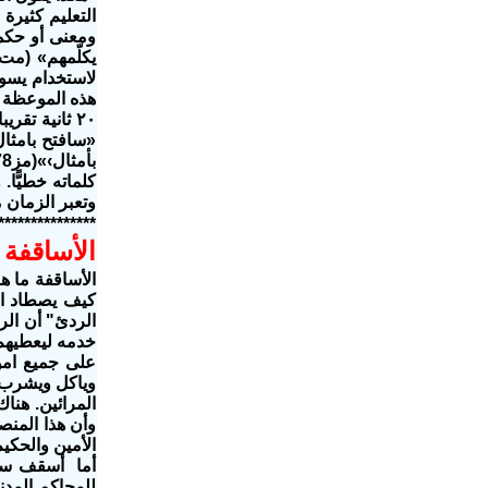
التعليم كثيرة
ومعنى أو حكم
٢٠ ثانية تق
كلماته خطيًّا
وتعبر الزمان
***************
الأساقفة ا
الأساقفة ما ه
كيف يصطاد ال
خدمه ليعطيهم 
على جميع امو
وياكل ويشرب م
المرائين. هناك
وأن هذا المنص
أما أسقف سيدن
للمحاكم المدن