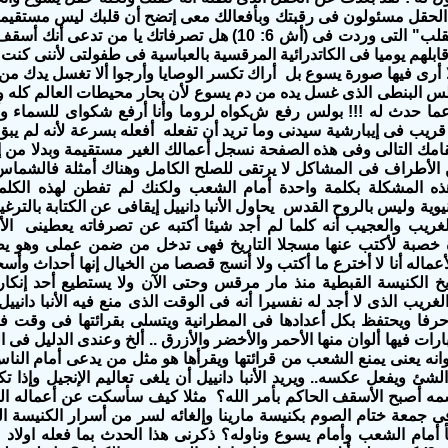
ا الحقل مسئولون فى رقبتك وبأفعالك معى إتضح
أن قلبك ليس مستقيما 
معنى "فهم القلب" التى وردت فى (أش 6: 10) هل تصرفاتك يا م
 أقابلهم يوميا فى الكاتدرائية المرقسية بالعباسية فى طفولتى لأننى 
ا أرى فيها صورة يسوع بل أراك تكسر الوصايا
وأرجوا ألا تغسل يدك م
س البنطى الذى غسل يده من دم يسوع لأن بحار محيطات العالم كله وأ
 عما حدث له !!! بولس رفع شكواه لروما وأنا أرفع شكواى للسماء و
 قريب فى إيبارشية سيدنى وما تريد أن تفعله أفعله بسرعة لأنه لم يبق ل
تقامك التالى وفى هذه الصفحة نسجل أعمالك الغير مستقيمة وبدلا من 
 الأطراف فى المشاكل لا يرتقى للصلح الكامل وهناك أمثلة فالشم
هذه المشكلة بكلمة واحدة أمام الشعب ولكنك لم تفطن لهذه الكلم
يوية وليس بالروح القدس يحاول الأنبا دانييل إيقافى عن الكتابة بالتر
ريب والعجيب أنه كلما لم أجد شيئا أكتبه عن تصرفاته يعطينى الأنب
ة خصبة لأكتب عنها مسجلا التاريخ فهى تدخل من ضمن عملى وهو يظ
اله أنا لا أخترع ما أكتب ولا أنسج قصصا من الخيال إنها أحداث وأسجلها
 الكنيسة القبطية منذ مار مرقس وحتى الآن ولا يستطيع أحد إنكار 
لغريب الذى لا أجد له نفسيرا أنه فى الوقت الذى منع فيه الأنبا دانييل
 حرفا ويحتفظ بكل أعدادها فى المطرانية ويتسلى بقرائتها فى وقت ف
رات فيها ألوان منها الأحمر والأخضر والأزرق .. ألخ وعندى الدليل فى ا
لوانه يعنى يمنع الشعب من قرائتها ويقرأها هو مثل من يدعى أمام الن
لشئ ويفعل عكسه.. ويريد الأنبا دانييل أن يلغى تعاليم الإنجيل وإذا ت
ه أصبح الأسقف الحاكم بأمر الله؟ مثلا كيف سأسكت عن أعماله التى
جمعة ختام الصوم بكنيسة مارينا وإلغائه لسر من أسرار الكنيسة ال
 أمام الشعب وأمام يسوع وناوله؟ ذكرنى هذا الحدث بما فعله اولاد 