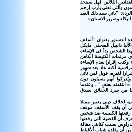
فدادين الثلاثين فهل سيتخذ
ايسون والتى تعنى يارب إرحم
الردئ "ياتي سيد ذلك العبد
البكاء وصرير الاسنان»
اليا يوم الأربعاء 22 مايو 2018م بإعلان بجريدة الدستور بعنوان "أسقف
لأنبا دانييل الصحفى مايكل
ذا الشحص بدأ فى الإساءة
دى مرنمات الكنيسة الكاهن
وكتب إقرارا بعدم الإساءة
لمرقسية لكنه عاد بعد شهور
ارا لغيره، فويل لمن تأتى
ويُدركوا أنهم يسيئون دون
 انتقدته بعنفٍ ".. وعندما
ذا من سرد الحقائق بصدق
ة لخلاف دينى يعتبر ممثلا
 داعى أن يقف الأسقف موقف
تى رفعتها الكنيسة ضد شخص
رف أن القضية التى رفعتها
وليست ضد واحد كما إدعى هما (1) أنا / عزت أندراوس بسبب كتابتى مقالة
ن أن يقلده شباب ألأقباط