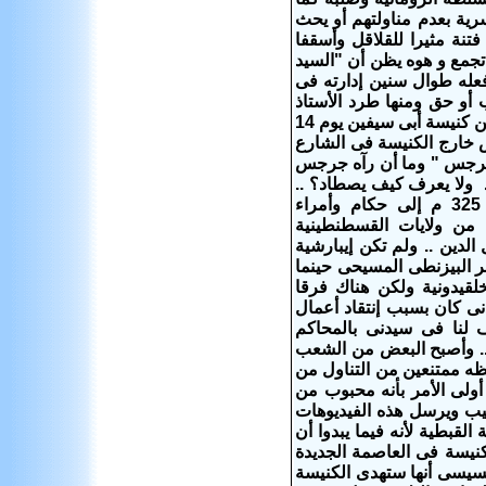
رية بعدم مناولتهم أو يحث
تنة مثيرا للقلاقل وأسقفا
 تجمع و هوه يظن أن "السيد
 فعله طوال سنين إدارته فى
و حق ومنها طرد الأستاذ
جرجس غالى من كنيسة أبى سيفين فى رودس ومما يذكر ان الأنبا دانييل خرج يوما من كنيسة أبى سيفين يوم 14
جس خارج الكنيسة فى الشارع
 جرجس " وما أن رآه جرجس
 ولا يعرف كيف يصطاد؟ ..
البابا والأسقف والكاهن والشماس حولهم النظام البيزنطى المسيحى فى سنة 325 م إلى حكام وأمراء
من ولايات القسطنطينية
الدين ..
ولم تكن إيبارشية
 البيزنطى المسيحى حينما
لقيدونية ولكن هناك فرقا
ى كان بسبب إنتقاد أعمال
 لنا فى سيدنى بالمحاكم
 .. وأصبح البعض من الشعب
عظه ممتنعين من التناول من
أولى الأمر بأنه محبوب من
يب ويرسل هذه الفيديوهات
لقبطية لأنه فيما يبدوا أن
نيسة فى العاصمة الجديدة
ة السيسى أنها ستهدى الكنيسة