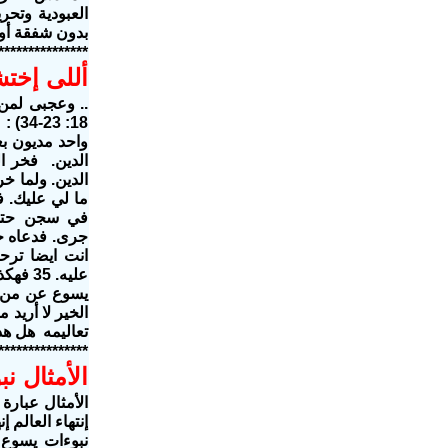
العبودية وتحر
بدون شفقة أو 
***************
أللى إختش
.. وعجبى لمن 
18: 
واحد مديون بع
الدين. فخر ا
الدين. ولما خر
ما لي عليك. ف
في سجن حتى ي
جرى. فدعاه حي
انت ايضا ترح
عليه. 
يسوع عن من لن
الخير لا أريد
تعاليمه هل هذ
***************
الأمثال 
الأمثال عبارة
إنتهاء العالم
نبوءات يسوع 