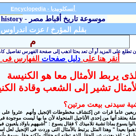
أنسكلوبيديا
Encyclopedia -
موسوعة تاريخ أقباط مصر
-
 history
بقلم المؤرخ / عزت اندراوس
م
أن تطلع على المزيد أو أن تعد بحثا اذهب إلى صفحة الفهرس تفاصيل ك
أنقر هنا على
دليل صفحات
الفهارس فى ا
ذى يربط الأمثال معا هو الكنيسة
لأمثال تشير إلى الشعب وقادة الك
شية سيدنى بيعت مرتين؟
أربعين عاما قرات عن إكنشاف مخطوطات الإنجيل وأنهم عثروا عل
ة يعتقد أنها من إحدى الأناجيل المنحولة لأن ما بها ليست موجودة فى ا
سالوا يسوع بماذا تشبة تلاميذك ؟ فقال يسوع : "أشبههم باولاد يلعبون 
 فذهبوا بعيدا " وهذا المثل يرتبط بالأمثال التى وردت فى الإنجيل لع
ول له : لقد بعدت عن الحقل الذى تظنه انه حقلك ولكنه حقل يسوع وأن