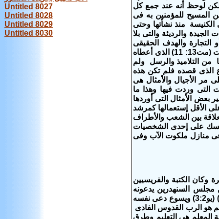
ولكن لوحظ أنه عند جمع كل
Untitled 8027
ن المسيح للمؤمنين به فى
Untitled 8028
 الكنيسة منذ نشأتها وحتى
Untitled 8029
Untitled 8030
لجيدة والرديئة والتى بلا
و التجارة والهدف الحقيقى
للأمثال أن بها شفرات تحذيرية للجميع تقودهم قادة وشعبا إلى ما يسمى بسر الملكوت (مت13: 11) الذى أعطاه
ا من التلاميذ والرسل ولم
ع الذى قصده فلم تكن هذه
ى مر الأجيال والأمثال هى
 التى وردت فيها وهذا ما
ر بعض الأمثال التى أوردها
لى الأقل إستعمالها كمرشد
علاقة بين الشعب والأطراف
 نفسك على إحدى الشخصيات
فى منازل ملكوت الآب وفى
ب يسوع الكثيرة وكان الكتبة والفريسيين
 مجلس السنهدرين يدعونه
بالمعلم (مت 8: 19)(مت 9: 11ف)(مت 10: 25) (مت 22: 16) (لو 3: 12) (لو 10: 25) (يو3:2) ويسوع دعى نفسه
 23: 10) وكلمة ربى تعنى معلم (يو1: 38)(يو 20: 16) والمعلم هو الرب القدوس الفادى
قدوس اسرائيل.انا الرب الهك معلمك" (اش 48: 17) ووظيفة المعلم هى التعليم وطرق