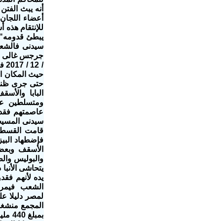
أنه يبث الفتن
أعضاء اللجان 
للإنتقام هذه 
يبطئ قدومه" أ
سيدنى فالشعب
/ 
حيث المكان ا
حتى جرى ظنا 
ومتسلطين عل
عاصمتهم فقد 
سيدنى المسيح
قامت القسطنط
فإضطهاد البي
الأسقف وبعض 
والبوليس والط
يتحاشى الأنبا
يده لأنهم فقد
الشعب فيمر ع
لمصر دليلا عل
المجمع منشغل
بمبل