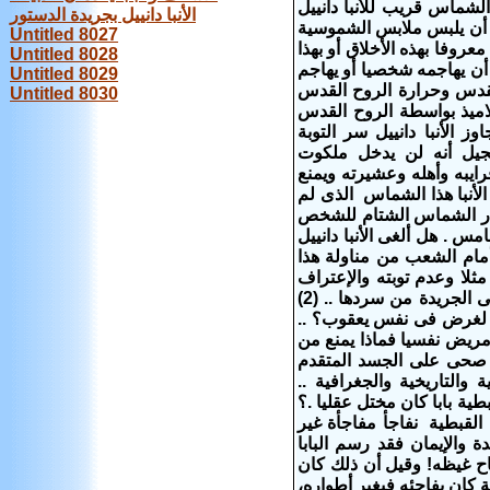
ونحن نطرح الأسباب التالية للمناقشة ونقول (1) أن هذا الشماس قريب للأنبا دانييل
الأنبا دانييل بجريدة الدستور
 أن يلبس ملابس الشموسية
Untitled 8027
روفا بهذه الأخلاق أو بهذا
Untitled 8028
 أن يهاجمه شخصيا أو يهاجم
Untitled 8029
لقدس وحرارة الروح القدس
Untitled 8030
لاميذ بواسطة الروح القدس
ز الأنبا دانييل سر التوبة
نجيل أنه لن يدخل ملكوت
ت يدخل قرايبه وأهله وعشيرته ويمنع
ل الأنبا هذا الشماس الذى لم
تذر الشماس الشتام للشخص
س . هل ألغى الأنبا دانييل
مام الشعب من مناولة هذا
ثلا وعدم توبته والإعتراف
عنها ؟ ويمكن للقارئ أن يسأل الأنبا والمجمع المقدس أسئلة أخرى يضيق المكان فى الجريدة من سردها .. (2)
 لغرض فى نفس يعقوب؟ ..
مريض نفسيا فماذا يمنع من
ر صحى على الجسد المتقدم
والتاريخية والجغرافية ..
ية بابا كان مختل عقليا .؟
الـ 60 فى عداد بطاركة الكنيسة القبطية نفاجأ مفاجأة غير
 والإيمان فقد رسم البابا
ح غيظه! وقيل أن ذلك كان
ان يفاجئه فيغير أطواره،