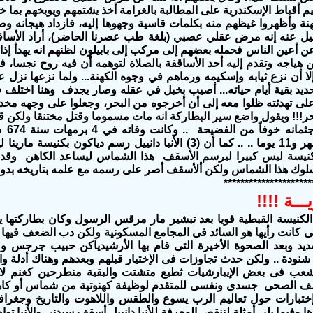
م أقباط الإسكندرية على المطالبة بالغرامة أخذ يشتمهم ويوبخهم بما خ
هنة وأظهروا غيظهم منه بكلمات قاسية وجهوها إليه، فازداد هيجانه 
ل عنه إنه مرض عقلي عصبي (بلغة طب عصرنا الحاضر)، أراد الأساقفة
ً عن أعين الناس فحمله بعضهم إلى مركب إلى بابيلون لظنهم انه يهدأ إذا
 هياجه وتقدم إليه أحد الأساقفة بالصلاة لتوهمه أن فيه روح نجسا،
لا أن نزع ثيابه وإسكيمه ورماهم في وجوه الكهنة... ولما نزعها نز
لحديد بقية أيام حياته... أصيب بخبل في عقله وصار يجدف
وهنا اختلف ف
على تهدئته ظلوا معه إلى أن أخرجوه من البحر، وجعلوا على وجهه مخدة
ر!!! ويقول واضع سير البطاركة انه مات مسموما وقتل مختنقا ولكن ق
سنوات و4 أشهر و11 يوما .. .. كما أن (3) الأنبا دانييل رسم دياك
الكنيسة ليس كبيرا ليرسم الأسقف هذا الشماس ليساعد الكاهن وقد ق
لوك هذا الشماس ولكن
ألأسقف
أصر على رسمه مع علمه بتاريخه بدو
*********************
ـــة !!!!
لكنيسة القبطية قويا بعد تبشير مار مرقس الرسول وكان بطاركتها 
ى كانت رأيها هو السائد فى المجامع المسكونية ولكن دب الضعف فيها بع
ديد وبعد الصحوة الأخيرة التى قام بها الأرشيدياكن حبيب جرجس وص
 شنودة .. ولكن حدث تجاوزات فى الإختيار قبلهم وبعدهم وهناك أدلة و
شعب فى بعض الإيبارشيات ثطيع متشتت والبقية منطرحين كغنم لا ر
ف الصحى جسدى ونفسى للمتقدم لوظيفة كهنوتية من شماس أو كاهن
إختبارات حول تعاليم الرب يسوع والطقس واللاهوت والتاريخ وجغراف
ا وفيما يلى أمثلة لننقص المعرفة للأنبا دانييل أسقف سيدنى والأنبا ت