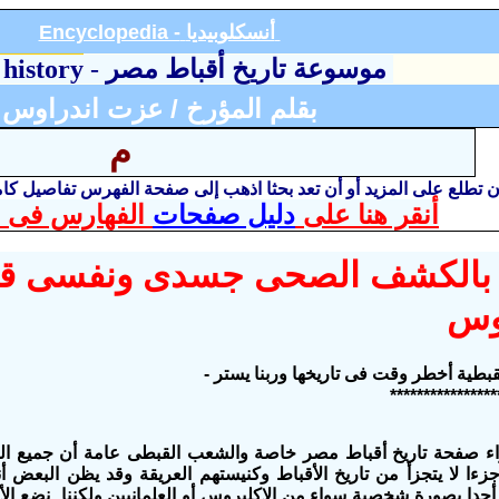
أنسكلوبيديا
Encyclopedia -
موسوعة تاريخ أقباط مصر
-
 history
بقلم المؤرخ / عزت اندراوس
م
أن تطلع على المزيد أو أن تعد بحثا اذهب إلى صفحة الفهرس تفاصيل ك
أنقر هنا على
دليل صفحات
الفهارس فى ا
بالكشف الصحى جسدى ونفسى ق
روس
لقبطية أخطر وقت فى تاريخها وربنا يستر -
****************
ء صفحة تاريخ أقباط مصر خاصة والشعب القبطى عامة أن جميع ا
ءا لا يتجزأ من تاريخ الأقباط وكنيستهم العريقة وقد يظن البعض أن
أحدا بصورة شخصية سواء من الإكليروس أو العلمانيين ولكننا نضع ال