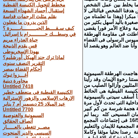
ئما يخلط بين عمل الشخص
مخطط لتحويل الكنيسة القبطية
س هدفنا الشخص فبالتالى لا
إستقبال أجساد الشهداء السبعة
مبكرا (وهذا ما تعلمناه من
بقلم مثلث الرحمات قداسة
صغيرة باليد أسهل بكثير من
الذين يدرون ما يفعلون
ية وعلاج الأمر فورا يقضى
كيف سـقــــط الجبـــــــــابـــــرة ؟
تباطئت فى مقاومة الهرطقة
في وسطـــك حـــــــــرام يا إسرائيل
ناسيوس الرسولى فى القضاء
حياة العذراء مريم
نا ضد العالم وهو يقصد أنا
قس يقدم الذبيحة
يهوذا الإسخريوطى
لماذا ترك جند الهيكل أورشليم؟
التقرير النصف سنوى
أحكام القضاة بمصر
هاجمت الهرطقة السيمونية
أغـــزوا تبوك
نا رخوة الإيمان وقد رأينا
محاورة دينية
لمثليين وأزالوا الصليب من
Untitled 7418
كنيسة القبطية هى الحائط
الكنيسة القبطية فى منعطف خطير
دأ أسقف سيدنى بالسيمونية
الإرهاب الإسلامى والزهور الإسترالية
داخلية التى تحدث لأول مرة
عيد الميلاد 25 ديسمبر أم 7 يناير
سية هجمة شرسة من كم كبير
Untitled 7700
مان المسيحى كله ربما لم
السيمونية والغنوصية
تحدث هذه الهجمة منذ عهد اثناسيوس الرسولى والقديس ديسقورس .. فى 16/5/2018 فى إجتماعات المجمع
أنصاف الحقائق
لمجمعية للايمان والتعليم
مصــر تتغطى بالعـــــار
ة رصدا بحثيا موثقا وكاملا
السيسى والدير المنحوت
ومحاولة تشكيك الاقباط فى