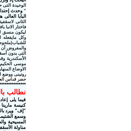
الوحيدة التى ح
”
وحدث إحتدام 
البابا العالى ه
الثانى لاسقفي
فاختار الانبا 
ليكون منسق لم
للشباب(ملحوظ
والمفروض أن ير
التى بدون أسقف
الأسكندرية و
موسى الحكيم 
الاوضاع المنه
روتينى ووضع ال
حضر قداس العيد
***************
نطالب با
فيما يلى إعاد
كنيسة مارينا 
"إف" ويرد بال
وسمع الشتيمة 
المسيحية وال
مناولة الأسقف