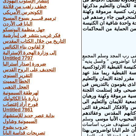
إنتشار الإسلوب اليهودى
لايمان والتعليم مذكرتها
خطف راهب من قلايتة
 وايمانى , ورتب كنسية مرموقة وكهنة
الكونجرس الأمريكى
والمنحرفيين جاء رصدهم فى
ترميم قبــــر يسوع المسيح
جة واحدة شافية ان الكنيسة
البابا فى الأردن
من الحماية من المحاكمات
جهل منظمة اليونسكو
فكر غريب ينتشر فى إيبارشية
التاريخ من خلال الكتاب المقدس
لا لقانون بناء الكنائس
إلى وزارة الهجرة الإسترالية
ارضى رب المجد وسلم المجمع
Untitled 7797
 عهد البابا تواضروس ” وغسل يديه”
ضرورة إصدار أستراليا
كنيسة القبطية الارثوذكسية
التجديف على الروح القدس
ة القبطية ربما منذ عهد
التقرير السنوى
ر لجنة الايمان والتعليم
الخطأ المميت
الذى يقومون بالتدريس فى
العجل الذهبى
باسيلوس صبحى وقد إستلمت اللجنة
لهرطقة السيمونية
 , ورتب كنسية مرموقة وكهنة ورهبان
زيارة بابا الكاثوليك
عية للايمان والتعليم الى
قورح أراد إغتصاب
س والافكار المنحرفة التى
Untitled 7861
كتابهم المقدس وعقائدهم
بداية عصر جديد للإستشهاد
 المحبوب الأنبا موسى
وسلم
السيمونية وشاول
ية والتى تستهدف ضرب اساسات
حروب يشوع
أن علم البابا تواضروس بهذا
تصريحات قداسة البابا
ب فى لجنة الايمانه والتعليم