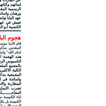
ايمانهم وكتا
ورهبان واساتذ
عهد البابا تو
تعيش فى عهد 
الكنسية أـو ال
***************
هجوم البا
قام الانبا مو
امام الله” وا
هذه الهجمة ا
اثناسيوس الر
بالمجمع المق
واساتذة فى ال
المطارنة والا
تضرب الايمان
المفاجـــــــ
اباء الكنيسة س
الكنيسة بل بكل
البحث إلا ونز