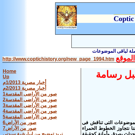
C
optic
املة لباقى الموضوعات
لموقع
http://www.coptichistory.org/new_page_1994.htm
Home
بل رسامة
Up
أخبار مصرية 1/2013م
أخبار مصرية 2/2013م
صور من الأراضى المقدسة1
صور من الأراضى المقدسة2
صور من الأراضى المقدسة3
صور من الأراضى المقدسة4
صور من الأراضى المقدسة5
لموضوعات التى تناقش فى
صور من الأراض6
نا نتجاوز الخطوط الحمراء
صور من الأراض7
أحداث بصدق وأمانة كحقيقة
نريد توضيح من إيبارشية سيدنى