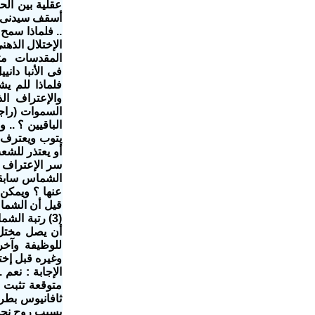
أسقف سيدنى ب
.. فلماذا سمح
الإختلال الذه
المقدسات مثل
فى الأنبا دان
فلماذا للم يش
والإعتراف ال
الباقيين ؟ .. 
يتوب ويعترف 
أو يعتذر للشع
سر الإعتراف 
الشماس سابقة 
قيل أن الشما
(3) رتبة ال
أن يصل مختل 
للوظيفة وآخر 
وغيره قبل إخت
متوقعة تثبت ل
ثافانيوس بطر
بسبب روح نجس