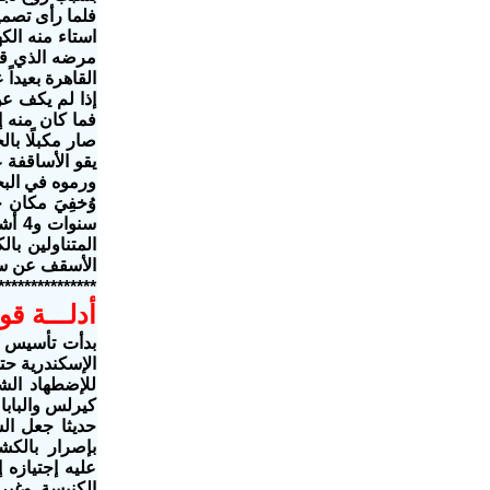
فلما رأى تصمي
استاء منه الك
مرضه الذي قي
القاهرة بعيدا
إذا لم يكف عن
فما كان منه إ
صار مكبلًا با
يقو الأساقفة 
ورموه في البح
المتناولين ب
الأسقف عن س
***************
أدلـــة قوي
بدأت تأسيس ا
الإسكندرية حت
للإضطهاد الش
كيرلس والبابا
حديثا جعل ال
بإصرار بالكش
عليه إجتيازه 
الكنيسة وغيره