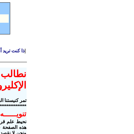
إ
ذا كنت تريد 
نطالب 
الإكلي
تمر كنيستنا ا
***************
تنويــــــه
نحيط علم قرا
هذه الصفحة جز
ونحن لا نقصد 