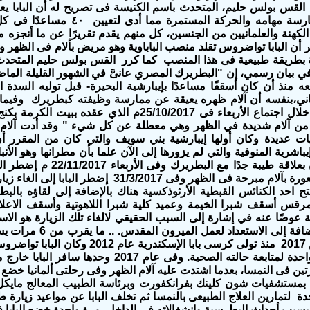
لقس بولس حليم، المتحدث باسم الكنيسة فى تصريح له أن البابا يعانى 
تمنعه من ممارسة مهامه والحركة المست
لكهنة والعلمانيين من الجنسين، كل منهم يقدم تقريرًا عن ما أنجزه م
 أن البابا تواضروس تقلد منصب الباباوية وهو مريض بألام فى الظهر و
بطريقة طبيعية فى هذا المنصب كما كرر القس بولس حليم المتحدث 
في بيان رسمي، إن "البطريرك المصري عانىَّ في الشهور القليلة الماض
ه منذ أن كان أسقفًا مساعدًا بإيبارشية البحيرة- قبل توليه السدة ال
ني،بنفسه أن آلام ظهره يعيقة عن ممارسة وظيفته كبطريرك وفيما 
عن الخدمة : خلال اجتماع الأربعاء فى 25/10/2017م الذي
 من آلام شديدة في الظهر وهي معطلة عن كل شيء " وقد أدت آلام 
يباشرية المنوفية والتي لم يزورها إلى الآن علما بأن مطرانها وهو الأنب
الذين يتمتعون بعلاقة طيبة جدًا
الأسبوعية لشعورة بآلام مبرحة فى الظهر وفى 1/3/2017
تح احد الكنائس القبطية الأرثوذكسية هناك بالإضافة إلى لقاؤه بال
ا مرقس أسقف شبرا الخيمة وعميد كلية شبرا اللاهوتية وأسقف الاعلا
ة عوضًا عنه في إشارة إلى السبب الحقيقي لالغاء تلك الزيارة هو الاست
إلى مصر بالإضافة إلى الاست
فى 23 مارس 2017 منذ تولى كرسى بابا الإسكند
رتين فى النمسا، بعدما اشتدت عليه آلام الظهر وفى رحلتى ألمانيا خضع ا
احدة لتمارين العلاج الطبيعى بالنمسا ثم تخلف البابا عن مواعيد زيارة 
بسبب أحداث البطرسية وإنشغالاته فى الداخل. مرة واحدة خضع البابا ف