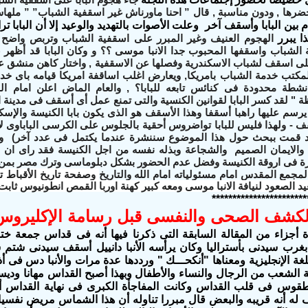
ضرها , ودون مناسبة , قال ” احنا ماورناش غير اسقفية الشباب” ” ملها
بين البابا وأسقف آخر وعلت الأصوات بالتهديد والوعيد إلا أن البابا ت
ذا يبرر
الهجوم العنيف وغير المبرر على اسقفية الشباب وتربص واضح ا
ة الشباب واسقفها المحبوب جدا الانبا موسى ؟؟ و وكان البابا قد أظهر
بافلى اسقف لشباب الاسكندرية وفصلها عن الاسقفية , واختار كاهن منشق عن
كتب خدمة الشباب بامريكا, ويعارض اغلب اساقفة امريكا قيامه باى خد
ة "
لقد كسر
البابا لقوانين الكنسية والتى تمنع عمل أى أسقف فى مدينة ال
سم عليها راهبا أسقفا وهذا الأسقف هو الذى يكون بابا الكنيسة والإسكن
 - ولهذا فليس للبابا تواضروس أحقية بالجلوس على الكرسى الباباوى لأ
قد قمت ببحث حول هذا الموضوع سننشرة عندما يكتمل فى عدد آخر)
وس
والايمان الصميم والشجاعة وبذله نفسه من اجل الكنيسة فقد راى ان
ارة فى اروقة الكنيسة وفضل عدم الحضور بشكل دبلوماسى وترك مصر بم
مجمع المقدس امام مسئولياته امام الله والتاريخ
وصفحة تاريخ الأقباط ت
 الصعود لنيافة الانبا موسى ومعه كبير كهنة اوربا القمص انطونيوس ثابت
***********************
لكشف الصحى والنفسى قبل رسامة الإكليروس
ة أجزاء من المقالة السابقة التى ذكرنا فيها أنه فى قداس جمعة خ
بغرب سيدنى بأستراليا وكان يرأسه الأنبا دانييل أسقف سيدنى
شتم ش
لغة الإنجليزية ومعناها "أنكحـــك " ورددها عدة مرات والأنبا دس فى
الشعب من الرجال والنساء والأطفال وبهذا أصبح القداس مهانا وديست 
طقوس فى قلب القداس وكانت المفاجأة الكبرى فى نهاية القداس أن ا
 له أنه قريبه والبعض قال مبررا تناوله أن هذا الشماس مريض نفسيا 