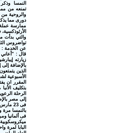
النمسا وذكر ا
والروحية من ا
دورى مما يذكر
ممارسة عملة 
الأرثوذكسية، 
والتي بدأت مع
تواضروس الثا
قال : "أعاني
بالإضافة إلى إ
المقرر ان يفت
بتكليف الأنب
الرحلة الرعوي
فى ألمانيا وم
البابا لمرة و
العام الماضى 