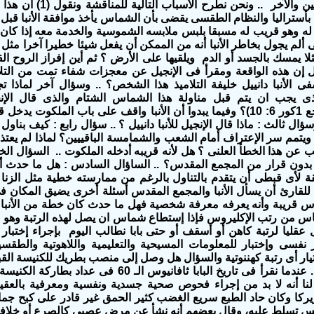
عقلية بين الحين والآخر .. 
أستراليا والنظام الطقسى يقضى بأن الشماس يأخذ موافقة الأنبا قبل
 له وهو قريب له مسبقا بلبس ملابسه الشموسية والخدمة معه إذا كان مع
نى ألم يجول بخاطر الأنبا أنه من الممكن أن يفعل شيئا خطيرا آخرا مثل
ا يمسك بالجسد أو الدم ويلقيها على الأرض ؟ ثم أين إفراز الروح ا
ييل إن هذه الواقعة ومقرأ فى الإنجيل عن معجزات شفاء تمت من الت
فى الأنبا دانييل خليفة التلاميذ هذا الشخص؟ .. وسؤال آخر لماذا تجاو
ذى يجب ان يتم قبل مناولة هذا الشماس الشتام والذى قال الإ
السموات (راجع 1كور 6: 10)؟ وفيما يبدوا أن الأنبا واقف على باب الملكو
وسؤال ثالث : ماذا قال الإنجيل للأنبا دانييل ؟ .. سؤال رابع : كيف بناو
ويتمم سر الإعتراف أمام الشعب والشمامسة الباقييين؟ لماذا لم يع
ب عن هذا الخطأ العلنى ؟ هل لأنه قريبه أدخله الملكوت .. السؤال الخام
بدون قرار من المجمع المقدس؟ .. الساؤال السادس : هل ما حدث أ
لأى قبطى أن يتقدم بالتناول بالرغم من ممارسته خطية مثل الزنا م
س قريبة وأنه يعرفه معرفة شخصية فهل ما حدث كان خطة من الأنبا
شماس من رتب الإكليروس فإذا إستطاع شماس ان يصل لهذه الرتبة وهو 
عقليا لرتبة كاهن أو أسقف أو حتى بابا نطالب اليوم بإجراء إختبا
نفسى وإختبار للمعلومات المسيحية والتعليمية واللاهوتية والطقسية 
يار أى رتبة كهننوتية والسؤال هل وصل إلى منصب بطريك للكنيسة القبط
الإجابة : نعم .. عندما نقرأ فى تاريخ البابا ثافانيوس 
نا أنه لا بد من إجراء فحوص صحية جسدية ونفسية ومعرفية بالعقيدة
يركا وكان حاد الطبع سريع الغضب كثير الحمق غير قادر على كبح جما
 تسلط عليه، وقال بعضهم أنه نشأ عن مرض عصبى كالصرع أو خلافة ك