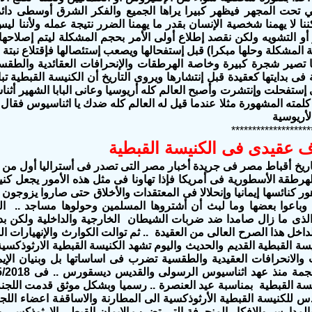
 تحت المجهر فيظهر كبيرا يراها الجميع والفكر الشرق أوسطى دا
ا لا يهمنا شخصية الإنسان بقدر ما يهمنا الضرر نتيجة عمله ولأننا لي
أو التشويه ولكن نقصد إطلاع أولى الأمر بحجم المشكلة ليتم إصلاحها 
 المشكلة وحلها مبكرا) قبل إستفحالها ويصعب إستئصالها فإقتلاع نبتة 
ا تصير شجرة كبيرة وخاصة الهرطقات والإنحرافات العقائدية والطقس
فى بدايتها كعقيدة قبل إنتشارها ويروى التاريخ أن الكنيسة القبطية 
 إستفحلت وإنتشرت وأصبح العالم كله أريوسيا وعانى البابا الشهير أث
لمته المشهورة مثلا عندما قيل له العالم كله ضدك يا اثناسيوس فقال وأ
لأريوسية
*******************
ريخ أقباط مصر فى جريدة أخبار مصر التى تصدر فى أستراليا أول من 
رطقة الأسطورية فى أمريكا فإذا تهاونا فى مثل هذه الأمور يجعل كنيست
ر كنائسها إيمانيا وإنحلالا فى المعتقدات والأخلاق حتى صاروا يزوجون ا
وباعوا بعضها وما لبث أن أشتروها المسلمين وحولوها مساجد .. ال
 الذى ما زال صامدا ضد ضربات الشيطان الخارجية والداخلية ولكن ب
اخل هذا الصرح العالى من العقيدة .. ثم توالت الكوارث والإنهيارات ال
يسة القبطية القديم والحديث واليوم تشهد الكنيسة القبطية الارثوذك
والانحرافات العقيدية والطقسية تضرب فى اساساتها بل وبنيان الإي
ة القبطية بمناسبة عيد العنصرة .. رسميا وبشكل موثق قدمت اللجنة ا
س للكنيسة القبطية الأرثوذكسية الى المطارنة والاساقفة اعضاء اللجن
المدارس والافكار المنحرفة التى تضرب الايمان القبطى الارثوذكسى 