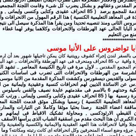
بهم المقدس وعقائهم و بشكل يضرب كل شىء وقامت اللجنة المجمعية ل
الرسمية المقدمة للمجمع برصد ( 85 انحراف عقيدى وكتابى وكنسى
ة فى المعاهد التعليمية الكنسية ) هذا الرقم المهول من الانحرافات 
اضروس الثانى ومنذ تنصيبه تحديدا ومن يقرا هذا المذكرة سيصل الى نتي
البابا الحالى عهد الهرطقات والانحرافات وكلاهما يوفر لهما غطاء 
منع من التعليم
******************
با تواضروس على الأنبا موسى
سى بالسفر لندن إجراء كشوف رويتنية كان يمكن تاجيلها شهور بعد أن 
المقدس مذكرة وافية ب 85 انحراف ومنحرف فى عهد الهرطقة والانحرافات .,
مام المجمع المقدس ..
لاول مرة فى تاريخ الكنيسة المعاصر .. تشهد ال
لشرسة من الهرطقات والانحرافات التى تضرب فى اساسات الكنيس
سولى والقديس ديسقورس وكشفت المذكرة المقدمة من الانبا موسى مقر
دس عن الاساتذة الذيين لهم انحرافات كنسية وعقيدية وايمانية من 
الكلية الاكليريكية وحدتهم 6 بالاسم فى مقدمتهم عايدة نصيف والقس 
المجمعية مذكرة رسمية بها ( 85 انحراف عقيدى وكتابى وكنسى وايمانى
معاهد التعليمية الكنسية ) رسميا وبشكل موثق قدمت اللجنة المجم
ساقفة اعضاء اللجنة رصدا بحثيا موثقا وكاملا عن التيارات والمدار
 القبطى الارثوذكسى , ومحاولة تشكيك الاقباط فى ايمانهم و
ـأة الكبرى أن هذا البحث مقدم من اسقفية الشباب الذى يرأسها الأسقف
جلا وافيا لانحرافات هذا العهد العقيدية والايمانية والكنسية والعقيد
 جرؤه وضع اسماء المنحرفين وكل انحرافاته اى كانت رتبته ومكانته؟
وما 
ل خصيصا لحضور إجتماعات هذه اللجنة
جاء هجوم البابا على اسقفية الشبا