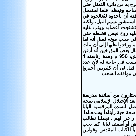
رج به من دائرة التعقل حتى
وصياحه وغيظه فلما استفحل
 أن يأخذوه ليُعالجوه في
 استنشق نسيم النيل، ولكنه
 فتشنجت أعصابه ووثب عليه
ل عليه روح نجس فخبطه حتى
ي سبب موته فقيل أنه لما
 ورقدوا عليها إلى أن مات
ال بعض المؤرخين أنه أدفن
وُخفِيَ مكان جثمانه خوفاً من الفضيحة .. وكانت وفاته في 4 برمهات سنة 674 ش، 956 م ومدة رئاسته 4
ون بكنيسة مارينا ليست فى حاجة له لأن عدد
يل لى أن كثيريين أخبروا
ن موافقة الشعب -
يختارون من أساتدة مدرسة
د ألإحتلال الإسلامى نتيجة
ل للسدة المرقسية البابا
اضحة حية رأيناها وسمعناها
اعى لهم . تجعلنا نطالب
 أو أسقف لبابا كما يجب
يا الكتاب المقدس وقوانين
واضروس ..