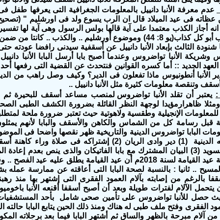
عدم معرفة الأنبا دانييل بالمعلومات الجغرافية التى يعرفها طفل 
ظاته فى عيد الميلاد قال ان الرب يسوع ولد فى اورشليم " (تصحيح 
انه أجاز الكذب معتمدا على آية قالها بولس الرسول وهى آية لها تفسي
إبليس هو كذاب أبو كل كذاب(يو 8: 44) وموضوع أورشليم .. والكذب ..
 شنودة الثالث بإبعاد الأنبا دانييل عن أسقفية سيدنى رافضا عودته حتى
وس وشريكة الأنبا تواضروس وعندما أصبح بابا أرسل البابا الأنبا داني
لعهد الجديد :: أما كسره القوانين فنتحدث عن القضية التى رفعها أحد ال
ر الأنبا أنطونيوس ماذا تفعلون فى الدير؟ وكيف وصل راهب من الدير
سقف وتنقصة معلومات كثيرة مثل الأنبا دانييل ..
:
يعتبر أن تقلد الأنبا تواضروس
لمنصب مساعد أسقف للبحيرة ثم باب
 ومثلا ظاهرارمؤيدا لوجهة النظر القائلة بضرورة الكشف الطبى الص
ر للمعلومات الإنجيلية وطقسية ولاهوتية حيث تعتبر ضرورة ملحة لمتط
ة قبل رسامة كل من الشماس والكاهن والأسقف والبابا لأنهم يمثلون
ومات البابا تواضروس الدينية والتاريخية ظهر نقصها واضحا فى الموضوع
أولا : معلوماته الدينية (1) دير وادى الريان (2) إشتراكه فى صلاة ورا
قال فى رسالة عيد القيامة لسنة 2018م أن عيد القيامة يطلق عليه عيد الف
المسيح .. ثانيا : بالنسبة لصحة البابا التى أعاقته عن ممارسة عمله 
 بالرغم من إصابته بآلام العمود الفقرى التى إشتهر بها منذ رهبنته
يتحمل الآلام لفترات طويلة وبعد أن أصبح أسقفا أقنعه الأنبا باخوم
يث حصل للأنبا تواضروس على تأمين صحى شامل بأحد المستشفيات بف
عمود الفقرى وفتح ملف طبى له هناك ومنذ ذلك الحين يتابع البابا حالته 
 آلام مبرحة بالظهر والساق ثم أشتهر البابا فيما بعد برحلاته المك