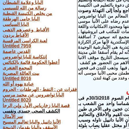
البابا وعلامة الشيطان
ش دعوة بالتعليم فى الكنيسة
رسالة من الله للسيسى
راجع ولجأ إلى التهدئة وصوت
من يخلص الكنيسة القبطية
لمعالم من البابا تواضروس
البابا حامى الهرطقة
 عدم رضاه على الأنبا موسى
البابا السياسى
ها ومحدود الامكانيات واللغة
الأقباط وعصرهم الذهبى
مات للمكتب فى ابروشيتها ,
الأقباط يردون
وكل مايفعله انشطة محدودة فى كنائس تابعه للبابا؟ , والعام الماض اعلن امام المجمع انه سيعين 7 اساقفة
لعبة الكراسى المرقسية
إسكندرية لأنها مركز الكرازة
Untitled 7959
درية هى الأيبارشية الوحيدة
القدس عاصمة
نه لم يقام أسقفا علي مدينة
إنتكاسة للبابا تواضروس
يسجل التاريخ موقف الانبا
أعطوا الحكومة قائمة بالكنائس
 الاهم من الحضور هو كشف
ن فيها وذهب للندن فى فحص
المجمع الغنغرى
طمئن محبى الأنبا موسى أنه
بيت العائلة المصرية
 وعدد من كهنة لندن
Untitled 8016
عبادة يهوه أو الله
فقرات عن : النفط - الهرطقات - الحروم
البابا تواضروس عن محمد مرسي
تام الصوم
30/3/2018م فى
Untitled 8020
ماسا واحد من الشعب بـ
قصة البابا زخارياس الأول وإبن الرجا
 أذن عجين وفى الأخرى طين
الكشف الصحى جسدى ونفسى
القيم والأخلاق والتعاليم
سر الأمثال
لأنبا دانييل ناوله وسبب
الأنبا دانييل والبابا تعاليم المسيح
أو مختل عقليا يصاب بلوثة
الأسقف والبابا يقدمان الذبيحة