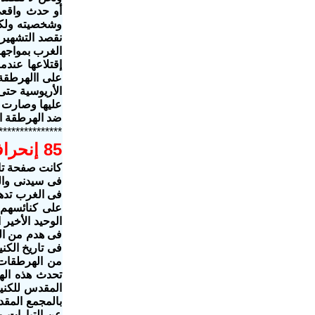
أو حدث واقعي
وشخصيته ولكنن
نقصد التشهير 
الغرب بمواجهة
إقتلاعها عندم
على االهرطقة 
الأريوسية حتى
عليها وصارت ك
ضد الهرطقة ا
***************
85 إنحراف عقيدى فى الكنيسة القبطية
كانت صفحة تا
فى سيدنى واله
فى الغرب تدهو
على كنائسهم 
الوحيد الأخير
فى هدم من الد
فى تاريخ الكن
من الهرطقات 
المقدس للكنيس
بالمجمع المقد
عن التيارات و