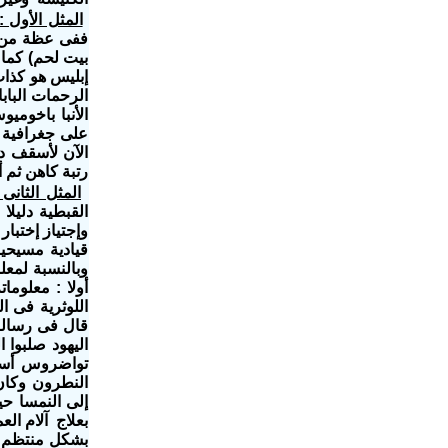
المثل الأول :
ففى عظة من ع
بيت لحم) كما 
الرحمات البابا
الأنبا باخومي
على جغرافية ا
الآن لأسقف دي
رتبة كاهن ثم أ
المثل الثانى 
القبطية دليلا
وإجتياز إختبا
قيادية مسيحي
وبالنسبة لمعل
اليهود صلبوا 
تواضروس أسقفا
النطرون وكان 
إلى النمسا ح
بعلاج آلام ال
بشكل منتظم من