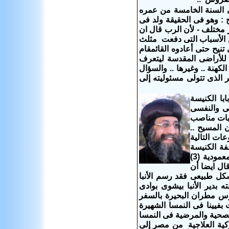
فى السنة الخامسة من عمره
: وهو فى الحقيقة ولد فى
ر مختلف - لأن الرب قال ان
 كانتا من ضمن الأسباب التى دفعت مثلث
 تنيح حتى أعادوه القائمقام
يل للأراضى المقدسة ليتعرف
كهنة .. وغيرها .. والسؤال
 الذى تتولى مسئوليته إلى
ا الكنيسة
حى والنفسى
لبات مناصب
 المسيح ..
ات التالية
ء كاهنة أسقفة الكنيسة
اللوثرية فى السويد (3) البيان المشترك مع بابا الفاتيكان والذى ينص بعدم إعادة المعمودية (3)
صح .. وقال ايضا أن
بشكل طبيعى فقد رسم الأنبا
 بدير الأنبا بيشوى بوادى
يوس مطران البحيرة بالسفر
يينا فى النمسا الشهيرة
الصحية والمرضية فى النمسا
وكية العلاجية من مصر إلى