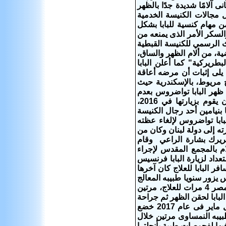
آلامًا شديدة جدًا بالظهر
مرة مما أدى لتعيين ٤٠ مساعدًا فى كل مجالات الكنيسة الخدمية
ن مهام كنسية للبابا بشكل
السكر الأمر الذى يمنعه من
الرسمي للكنيسة القبطية
ية، من ألام الظهر والساق،
بطريركية" كما أعلن البابا
يلى إثبات أن مرضه أعاقة
 عقده ببيت الكرمة بكنج مريوط، بالإسكندرية حيث
ظهر البابا تواضروس بعدم
زيارته إيبارشيات عديدة وكان أولها إيبارشية بني سويف والتي كان من المقرر أن يقوم بزيارتها في 2016،
ا بنيامين أحد رجال الكنيسة
 مع البطريرك وفى الأربعاء 22/11/2017 م إضطر البابا تواضروس لإلغاء عظته
3 إضطر البابا إلى الغاء زيارته إلى دولة لبنان وكان من
بطريرك بشارة الراعي وقام
م بالمجمع المقدس لإجراء
عداد لزيارة البابا فرنسيس
عداد لعمل الميرون المقدس. .. ما يقرب من 6 مرات يسافر البابا للعلاج كان آخرها
رية عام 2012 وكان البابا تواضروس يزور سنويا طبيبه المعالج
بالنمسا مرة واحدة لمتابعة حالته الصحية. وفى عام 2017 وحدها سافر البابا خارج مصر 4 مرات للعلاج، مرتين
لبابا لحقن الظهر ثم جراحة
ميكروسكوبية بمستشفيات شون كلينك بفرانكفورت وبرئاسة الطبيب المعالج مايكل ماير فى عام 2017 خضع
طبيبه النمساوى مرتين خلال
يها لفحوصات طبية بأنجلترا