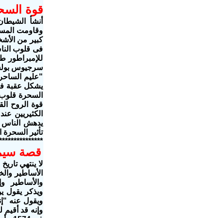
قوة السح
أنشأ الشيطان
وقاومت المسيح
كبير من الأشخ
فى قلوب النا
للإمبراطور ط
سرجيوس بولس 
يشكل عقبة فى
السحرة قلوب 
قوة الروح ال
الكثيريين عن
يدهش الناس ب
تأثير السحرة المخ
***************
قصة سيمو
لا ينتهي تاري
الأساطير والخ
والأساطير وإ
ويذكر يقول ي
ويقول عنه "إن
وإنه قد أقيم 