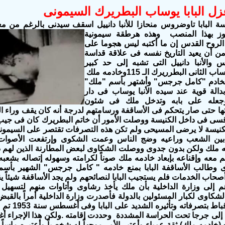
ل البابا يوساب البطريرك السيمونى
فوز بهذا المنصب وهذه
هرطقة سيمونية
لروح القدس إن ما أكتبه ليس هجوما على
من أن يعيد التاريخ نفسه فى علاقة قداسة
س والأنبا دانييل التى تشبه إلى حد كبير
بعلاقة البابا يوساب الثانى البطرريرك الـ 115وخادمه ملك
الخادم "كامل جرجس" وأشتهر بأسم "ملك"
الة قوية عند سيده الأنبا يوساب فى دار
وجعله على بابه وتدخل ملك فى شئون
تها حتى صار يتحكم فى الأساقفة ورسامتهم لدرجة أنه كان يقف وراء ا
سى فى داخل الكنيسة ووصلت الأمور أن خاتم البطريرك كان فى جيب و
كنيسة لا يرضى المسيحى
ولم تكن هذه التصرفات تقتصر على السيمونية
بين الشعب وراعيه وضج الناس وعمت الشكوى وإرتفعت الأصوات ت
ملك ولكن بدون جدوى ووصلت الشكاوى لبعض المطارنة الذين لهم دال
هم معه وإقناعه بإبعاد خادمه ملك صوناً لكرامته وسهوله إتصاله بشعب
وى
وطالب الأساقفة البابا بمنع خادمه " كامل جرجس" الشهير بأس
اب الخدمات فلم يستجيب البابا لنصائحهم ولم يجد الأساقفة شيئاً 
م إلى وزارة الداخلية بأن ملك يأخذ رشاوى وأتاوات منهم لتسهيل ط
كاوى لكبار المسئولين بالدولة فأصدرت وزارة الداخلية أمراً بالقبض 
خيب آمال الأق
لى جرجا تحت الحراسة المشددة وحددت إقامته .ولكن هذا الإجراء أغ
 (خادمه ملك) ثقة عمياء وأعتبر الأمر موجهاً له شخصياً وأعتبره ماساً