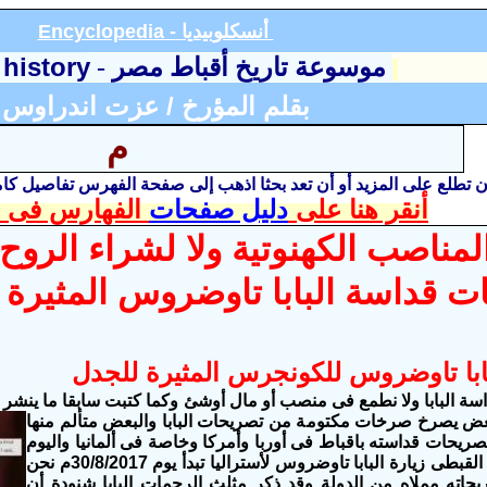
أنسكلوبيديا
Encyclopedia -
 history
موسوعة تاريخ أقباط مصر
-
بقلم المؤرخ / عزت اندراوس
م
أن تطلع على المزيد أو أن تعد بحثا اذهب إلى صفحة الفهرس تفاصيل ك
أنقر هنا على
دليل صفحات
الفهارس فى ا
 المناصب الكهنوتية ولا لشراء الر
ت قداسة البابا تاوضروس المثيرة 
ابا تاوضروس للكونجرس المثيرة للجدل
سة البابا ولا نطمع فى منصب أو مال أوشئ وكما كتبت سابقا ما ينشر 
بعض يصرخ صرخات
مكتومة من تصريحات البابا والبعض متألم منها
صريحات قداسته باقباط فى أوربا وأمركا وخاصة فى ألمانيا واليوم
قبطى زيارة البابا تاوضروس لأستراليا تبدأ ي
وم 30/8/2017م
نحن
حاته مملاه من الدولة وقد ذكر مثلث الرحمات البابا شنودة أن