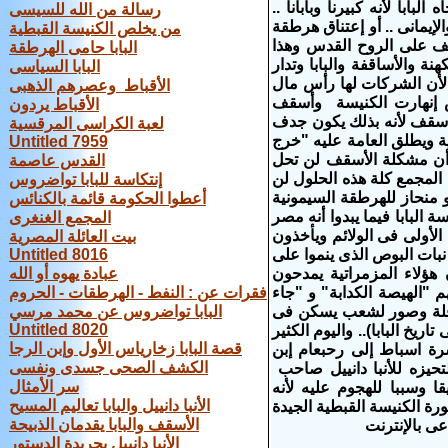
ابا لأنه كبيرنا وبابانا ..
رسالة من الله للسيسى
إيمانى .. أو إعتناق هرطقة
من يخلص الكنيسة القبطية
يف على الروح القدس وهذا
البابا حامى الهرطقة
 والأساقفة والبابا وتدار
البابا السياسى
 لأن الشركات لها رأس مال
الأقباط وعصرهم الذهبى
س إنهارت الكنيسة وأسقف
الأقباط يردون
ظيفة أسقف لأنه بذلك يكون جدف
لعبة الكراسى المرقسية
ة ويطلق العامة عليه "خرج
Untitled 7959
 أن مشكلة الأسقف لن تحل
القدس عاصمة
أت المجمع كلة هذه الحلول لن
إنتكاسة للبابا تواضروس
 منحاز للهرطقة السيمونية
أعطوا الحكومة قائمة بالكنائس
البابا فيما يبدوا أنه مصر
المجمع الغنغرى
لأولى فى الولائم ويأخذون
بيت العائلة المصرية
بات البوص الذى ينموا على
Untitled 8016
هؤلاء المزمراتية يمدحون
عبادة يهوه أو الله
م "الهيصة الكدابة" و "جاء
فقرات عن : النفط - الهرطقات - الحروم
افلة وصور لشعب يسكن فى
البابا تواضروس عن محمد مرسي
Untitled 8020
خ البابا).. واليوم الكثير
قصة البابا زخارياس الأول وإبن الرجا
ة اسباط إلى رحبعام إبن
الكشف الصحى جسدى ونفسى
حيزه للأنبا دانييل صاحب
سر الأمثال
 وسببا للهجوم عليه لأنه
الأنبا دانييل والبابا تعاليم المسيح
 الكنيسة القبطية الجيدة
الأسقف والبابا يقدمان الذبيحة
ى بالإنترنت
الأنبا دانييل بجريدة الدستور