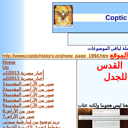
C
optic
املة لباقى الموضوعات
لموقع
http://www.coptichistory.org/new_page_1994.htm
Home
وح القدس
Up
أخبار مصرية 1/2013م
للجدل
أخبار مصرية 2/2013م
صور من الأراضى المقدسة1
صور من الأراضى المقدسة2
صور من الأراضى المقدسة3
صور من الأراضى المقدسة4
هنا ليس هجوما ولكنه عتاب
صور من الأراضى المقدسة5
صور من الأراض6
صور من الأراض7
نريد توضيح من إيبارشية سيدنى
مخطط لتحويل الكنيسة القبطية