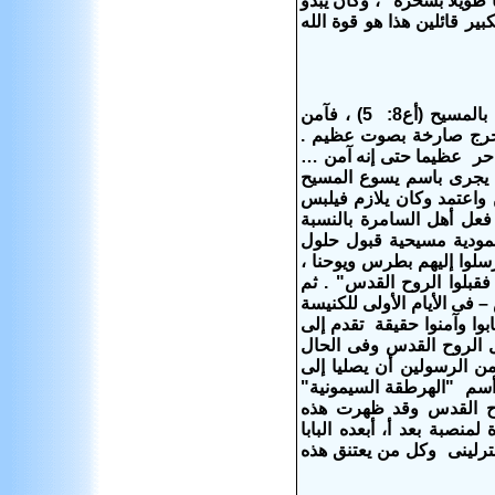
طويلا بسحره" ، وكان يبدو
ر قائلين هذا هو قوة الله
وحدث أن ذهب فيلبس المبشر والشماس من أورشليم إلى السامرة لـ يكرز لهم بالمسيح (أع8: 5) ، فآمن
 تخرج صارخة بصوت عظيم .
ع ذلك على سيمون الساحر عظيما حتى إنه آمن …
انه أنه رأى فيلبس يجرى باسم يسوع المسيح
اعتمد وكان يلازم فيلبس
ل أهل السامرة بالنسبة
مودية مسيحية قبول حلول
لوا إليهم بطرس ويوحنا ،
 فقبلوا الروح القدس" . ثم
 . وكان حلول الروح القدس – فى الأيام الأولى للكنيسة
وا وآمنوا حقيقة تقدم إلى
 الروح القدس وفى الحال
 الرسولين أن يصليا إلى
18-24) ومنذ ذلك الوقت أطلق أسم "الهرطقة السيمونية"
وح القدس
وقد ظهرت هذه
نصبة بعد أ، أبعده البابا
وكل من يعتنق هذه