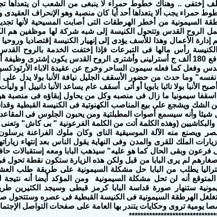
لف إختفى .. وهناك خطوط حمراء لا ينبغى من الشعب ان يتعداها تجاه الب
وط حمراء يجب ألا يتعداها أحد أيا كان منصبة وهو الإنحراف العقيدى وال
هرطقة السيمونية من أخطر الهرطقات التى أصابت المسيحية لأنها تجد
ل الروح القدس وتتحول الكنيسة إلى شبه شركة لها موظفين هم الكهنة
دارة الأعمال وهذا للأسف يؤدى إلى إنهيار الكنيسة إقتصاديا وروحيا
الكنيسة رأس مالها فى التبرعات فإذا إختفت الخدمة بالروح القد
سيدنى الذى دفع 180 ألف ج أسترلينى وأشترى الروح القدس يكون إشترى و
دس وفعل كما فعله سيمون الساحر وخرج عن عقيدة الاباء الأرثوذكسي
نفسه" وما حدث من حضور الأسقف الجليل نيافة الأنبا بولا يدل على
صبح الأنبا بولا نائبا بابويا أو أتى أسقف عام يساعد الأنبا دانييل أو ولي
اسقفا سيمونيا ما زال فى منصبه وكل من يحاول إبقاؤه فى منصبة هو
ين الشك ويشجع على بيع المناصب الكهنوتية فى الكنيسة القبطية وقداسة 
 شيئا وأنه سيسمع أصوات المطبلتية ومن يحبون الجلوس فى المقاعد ا
البكاشيين (وهذه الكلمة أتت من الكلمة الفرعونية " بى كاش" وتعنى ن
 ويصنع منه الآلة الموسيقية الناى وكان ملوك الفراعنة يرسلون 
رات الملك للقرى والمدن وفى النهاية يقول الناس بعد إنتهاء زياراته
رعون وبقى الحال كما هو عليه" سيذهب البابا ومعه إستقبالات ح
غارهم لم يرى البابا من قبل ولكن هذه الزيارة ستكون نقطة تحول فى تاري
ليا يطلب من البابا حل مشكلة السيمونية على طريقة طلب العشر
لمتوقع أنه لن تحل مشكلة السيمونية ومن المؤكد أيضا أنه نتيجة لت
مونية ستنهار صورة قداسة البابا كرمز قبطى وسيجد الكثيرين طريقا
غلغل الهرطقة السيمونية فى الكنيسة القبطية فى عصره وستتحول صورة
ا يومية تروى وحكايات يتندر بها العامة على صفحات التواصل الإجتماع
******************************