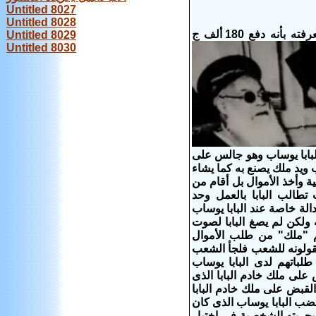
Untitled 8027
Untitled 8028
يبدوا ان قداسة البابا تاوضروس منحازا للأنبا دانييل اسقف سيدنى بالرغم من معرفته بأنه دفع 180 ألف ج
Untitled 8029
Untitled 8030
لبابا يوساب وهو جالس على
يد ملك يصنع به كما يشاء
 وأخذ الأموال بل أقام من
طالب البابا بالعمل وحد
ة خاصة عند البابا يوساب
ه ولكن لم يصغ البابا لصوت
م "ملك" من طلب الأموال
يقولونه للشعب فلجأ الشعب
لباتهم لدى البابا يوساب
على ملك خادم البابا الذى
باط بتصرفاته وتأثيره الشديد على البابا وفى أغسطس سنة 1953 تم القبض على ملك خادم البابا
ضب البابا يوساب الذى كان
 بحريته الشخصية فى إختيار