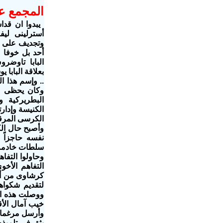
المجمع عز
أسترلينى لي
وتجديف على ا
أحد بل خوفا 
البابا تاوضرو
.. وإسم هذا 
وكان يحظى بد
البطريركية 
الكنيسة وإدار
الكرسى المرق
وأصبح حال ال
نفسه حاجزاً 
سلطات خادمه 
وحاولوا التفا
التفاهم الأخ
كرشاوى من أصح
لتقديم شكواه
ووصلت هذه الش
وأرسل مرغما إ
يثق فى تلميذه