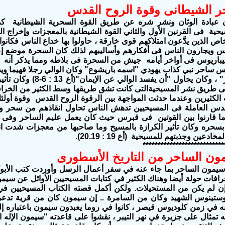
ر الشيطانى وقوة الروح القدس
 عبادة الوثان ونشر شره عن طريق القوة السحرية الشيطانية كدين
ية فى القرنين الأول والثاني القوة الشيطانية بالمعجزات وإخراج ا
اص الذين يدَّعون امتلاكهم قوى خارقة ، حاولوا بها خداع الناس فكانوا
س ويجارون الناس فى أفكارهم وأساليبهم لذلك كان السحرة موضع إعج
يباريوس فى أواخر أيامه جيش من السحرة فى بلاطه ومما يذكر أنه
ساحر نبي كذاب يهودي "اسمه باريشوع" وكان الوالي رجلا فهيما و
"عليم الساحر" ، وكان يحاول "أ
 طريق نشر المسيحيةالتى كانت تشق طريقها وسط الكثير من الخرافات
الكثيرين وعندما حدثت المواجهة بين الرقوة الروح القدس وقوة أولئ
قدس العاملة فى المسيحيين تدهش الناس تحاول انقاذهم من سحر وخ
دما قارنوا بين القوتين فى قبرس حيث كان يعمل عليم الساحر وفى
سحره وكان تأثير الكرازة بالمسيح وما صاحبها من معجزات شدت ان
ادعين وجذبتهم للمسيحية (أع 19 : 20.19).
***************************
ن الساحر من التاريخ الأسطورى
خ سيمون الساحر بما جاء عنه في سفر أعمال الرسل وأوردت كتب الأبوكر
رافات حولة أيضا وهناك الكثير في كتابات المسيحيين الأوائل عن سيمو
ن لم يكن من المستحيلات. ولكن أكمل قصته الكتاب المسيحيين في 
وستينوس الشهيد وكان من السامرة .. إن سيمون كان من قرية تدعى
ه في زمن كلوديوس قيصر ، كانوا في روما يعبدون سيمون باعتباره إلها
له تمثال على جزيرة في نهر التيبر ، نقشوا على قاعدته "سيمون الإله