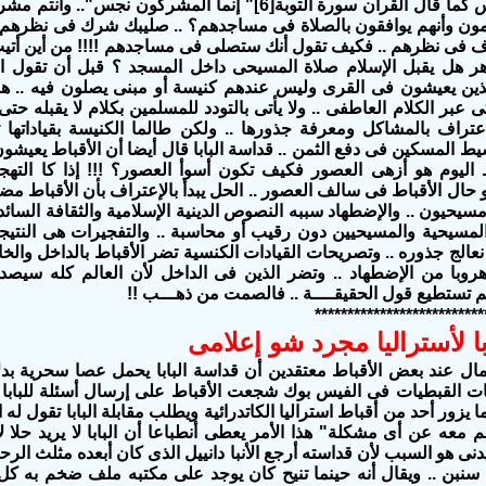
المسيحى نجس كما قال القرآن سورة التوبة[6]" إنما المشركون
ن وأنهم يوافقون بالصلاة فى مساجدهم؟ .. صليبك شرك فى نظرهم 
ف فى نظرهم .. فكيف تقول أنك ستصلى فى مساجدهم !!!! من أين أتيت 
زهر هل يقبل الإسلام صلاة المسيحى داخل المسجد ؟ قبل أن تقول اى
ذين يعيشون فى القرى وليس عندهم كنيسة أو مبنى يصلون فيه .. ه
ى عبر الكلام العاطفى .. ولا يأتى بالتودد للمسلمين بكلام لا يقبله حتى 
إعتراف بالمشاكل ومعرفة جذورها .. ولكن طالما الكنيسة بقياداتها 
ط المسكين فى دفع الثمن .. قداسة البابا قال أيضا أن الأقباط يعيشون 
 اليوم هو أزهى العصور فكيف تكون أسوأ العصور؟ !!! إذا كا التهج
 حال الأقباط فى سالف العصور .. الحل يبدأ بالإعتراف بأن الأقباط م
سيحيون .. والإضطهاد سببه النصوص الدينية الإسلامية والثقافة السا
لمسيحية والمسيحيين دون رقيب أو محاسبة .. والتفجيرات هى النتيجة .
نعالج جذوره .. وتصريحات القيادات الكنسية تضر الأقباط بالداخل والخا
با من الإضطهاد .. وتضر الذين فى الداخل لأن العالم كله سيصدق
لم تستطيع قول الحقيقــــة .. فالصمت من ذهـــب !!
**************************
ابا لأستراليا مجرد شو إعلامى
ألآمال عند بعض الأقباط معتقدين أن قداسة البابا يحمل عصا سحرية بد
 القبطيات فى الفيس بوك شجعت الأقباط على إرسال أسئلة للبابا قا
 يزور أحد من أقباط استراليا الكاتدرائية ويطلب مقابلة البابا تقول له ا
م معه عن أى مشكلة" هذا الأمر يعطى أنطباعا أن البابا لا يريد حلا 
ى هو السبب لأن قداسته أرجع الأنبا دانييل الذى كان أبعده مثلث الرحم
ع سنبن .. ويقال أنه حينما تنيح كان يوجد على مكتبه ملف ضخم به كل ا