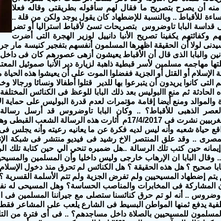
منه أن يصرح بتصريح ما فقال لهم سأقوله بطريقتى وقاله فعلا
ساءة للأقباط .. وبالنسبة للإضطهاد كان يقول يوجد ولكن من قلة ..
لى قداسة البابا تاوضروس بتصريحات تسئ لأقباط استراليا أو تضر
هم وكفائتهم يكفينا تصريح الأنبا دانييل لوزير الهجرة التى أضرت
سيدنى لولا أن الحقيقة اظهرها المسلمون أنفسهم بتفجير كنيسة مار 
نين والبابا الذى قال أن الأقباط يعيشون أزهى عصورهم كان فى داخل 
تلتها مهاجمه مسلمين لأسر قبطية ذاهبة لزيارة دير الأنبا صموئيل الم
ة الإسلام أو القتل أو الجزية ففضلوا الموت على أن يعيشوا هذه الحياة
 التى كانوا يريدون أن يتبرعوا بها للدير قتلوا أطفالا ونسائا ورجالا وخ
ه الحادثة ثم منع االبوليس بعد ذلك البابا للوعظ فى الكنائس المختلف
رة والموالد ومنع أيضا إقامة مؤتمرات لعدم قدرة البوليس على حماية ا
عصر الذهبى للأقباط؟ .. وكان البابا تاوضروس قد أرسل رسالة
والسياسيين الغربيين نشرت فى 17/4/2017م أثارت هذه الرسالة ا
ع حياة شعبه وأنه ليس لديه فكرة عن ما يعانيه رعيته وأنه يجلس فى
صرى .. وقد علق المنتصر الاخ رشيد فى فيديو منتشر فى شبكة الإنت
 إيمانه حين كتب تلك الرسالة ..هل ضميره تنحي الي حين كتابة تلك ال
 .. وقال البابا ان الإرهاب خارجى وليس داخليا وأن المسلمين والمسيحي
بابا صحيح ؟ هل هذه الحقيقة ؟ هل الكنائس لم تحرق منذ دخول الإسلا
 يتم إضطهاد المسيحيين ولم تفرض الجزية ولم تتم الأسلمة القسرية ؟
 المشاركة فى المخابرات والمناصب الحساسة؟ وهل المسيحى له نف
تاوضروس .. أنه لو تم حرق كنائسنا ستصلى مع جيراننا المسلمين فى
فية يدفع ثمنها المواطن البسيط فى الشارع يلعب على المشاعر فقط ولا
مسلمون للمسيحيين بالصلاة داخل مساجدهم؟ .. فى أى فترة من التاريخ