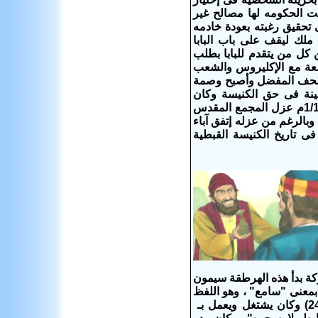
نت الحكومه لها مصالح غير
 تحقيق رغبته بعودة خادمه
ملك ليقف على باب البابا
كل من يتقدم للبابا بطلب
بشعة مع الإكليروس والشعب
الصحف المفضل وأصبح وصمة
ينة فى حق الكنيسة وكان
عزل المجمع المقدس
بالرغم من عزله إتفق آباء
 تاريخ الكنيسة القبطية
ركة بدأ هذه الهرطقة سيمون
عنى "سامع" ، وهو اللفظ
اليوناني لاسم "سمعان" العبري وقصته وردت فى سفر أعمال الرسل (أع 8 : 9-24) وكان يشتغل ويعمل بـ