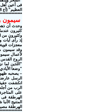
"السحر ويدهش 
فى أعين أهل ا
العظيم" (أع 8 : 10).
***************
سيمون و
كثيرون عندما
معجزات قوية 
وقد سيمون م
لأعمال سيمون
الروح القدس 
"اللذين لما ن
– يصحبه ظهور 
الرسل عارضا 
انكشفت حقيقت
على المتاجرة
الهرطقة فى عص
المتنيح الأنبا شن
الهرطقة مصير
***************