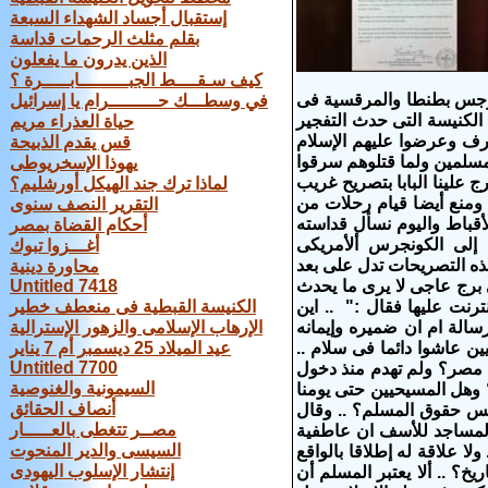
إستقبال أجساد الشهداء السبعة
بقلم مثلث الرحمات قداسة
الذين يدرون ما يفعلون
كيف سـقــــط الجبـــــــــابـــــرة ؟
جرجس بطنطا والمرقسية فى
في وسطـــك حـــــــــرام يا إسرائيل
الكنيسة التى حدث التفجير
حياة العذراء مريم
عترف وعرضوا عليهم الإسلام
قس يقدم الذبيحة
 مسلمين ولما قتلوهم سرقوا
يهوذا الإسخريوطى
رج علينا البابا بتصريح غريب
لماذا ترك جند الهيكل أورشليم؟
ة ومنع أيضا قيام رحلات من
التقرير النصف سنوى
لأقباط واليوم نسأل قداسته
أحكام القضاة بمصر
 إلى الكونجرس ألأمريكى
أغـــزوا تبوك
لشعب القبطى وهذه التصريحات تدل على بعد
محاورة دينية
 برج عاجى لا يرى ما يحدث
Untitled 7418
رنت عليها فقال :" .. اين
الكنيسة القبطية فى منعطف خطير
رسالة ام ان ضميره وإيمانه
الإرهاب الإسلامى والزهور الإسترالية
ين عاشوا دائما فى سلام ..
عيد الميلاد 25 ديسمبر أم 7 يناير
Untitled 7700
م مصر؟ ولم تهدم منذ دخول
السيمونية والغنوصية
 وهل المسيحيين حتى يومنا
أنصاف الحقائق
س حقوق المسلم؟ .. وقال
مصــر تتغطى بالعـــــار
 المساجد للأسف ان عاطفية
السيسى والدير المنحوت
 علاقة له إطلاقا بالواقع
إنتشار الإسلوب اليهودى
؟ .. ألا يعتبر المسلم أن