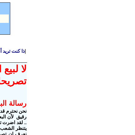
إ
ذا كنت تريد 
لا لبيع
تصريحا
رسالة الب
نحن نحترم قدا
رقيق لأن ال
.. لقد اضرت ت
يتنظر الشعب ال
نعرف ان تصري