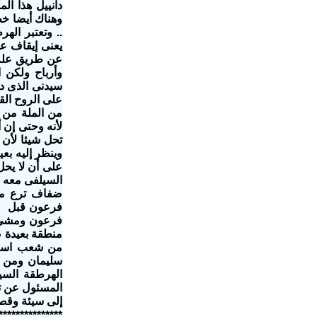
دانييل هذا الم
وهناك أيضا خط
.. وتعتبر ال
يعنى إيقاف عم
عن طريق علم إ
وأرباح ولكن 
على الروح الق
من الملة من 
لأنه وحتى إن أ
تحل شيئا لأن 
وينظر إليه بع
على أن لا يحل
السيلفى معه و
ضفاف ترع مصر
فرعون قبل زيا
فرعون ومشى ف
منطقة بعيدة ص
من شعب استرا
سليمان ومن ا
الهرطقة السي
المسئول عن ت
إلى سيئة وقصص
***************