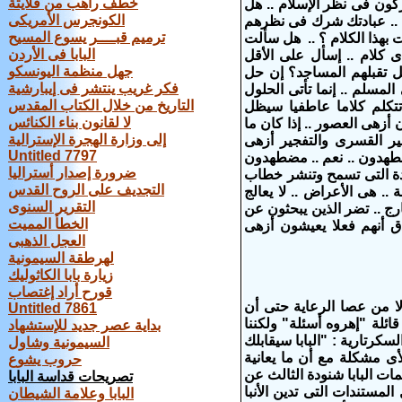
خطف راهب من قلايتة
 نجس".. وأنتم مشركون فى نظر الإسلام .. هل
الكونجرس الأمريكى
.. عبادتك شرك فى نظرهم
ترميم قبــــر يسوع المسيح
بهذا الكلام ؟ .. هل سألت
البابا فى الأردن
 كلام .. إسأل على الأقل
جهل منظمة اليونسكو
ل تقبلهم المساجد؟ إن حل
فكر غريب ينتشر فى إيبارشية
المسلم .. إنما تأتى الحلول
التاريخ من خلال الكتاب المقدس
تتكلم كلاما عاطفيا سيظل
لا لقانون بناء الكنائس
أزهى العصور .. إذا كان ما
إلى وزارة الهجرة الإسترالية
ير القسرى والتفجير أزهى
Untitled 7797
ضطهدون .. نعم .. مضطهدون
ضرورة إصدار أستراليا
ئدة التى تسمح وتنشر خطاب
التجديف على الروح القدس
. هى الأعراض .. لا يعالج
التقرير السنوى
رج .. تضر الذين يبحثون عن
الخطأ المميت
 أنهم فعلا يعيشون أزهى
العجل الذهبى
لهرطقة السيمونية
زيارة بابا الكاثوليك
قورح أراد إغتصاب
لا من عصا الرعاية حتى أن
Untitled 7861
ئلة "إهروه أسئلة" ولكننا
بداية عصر جديد للإستشهاد
لسكرتارية : "البابا سيقابلك
السيمونية وشاول
لأى مشكلة مع أن ما يعانية
حروب يشوع
ات البابا شنودة الثالث عن
تصريحات قداسة البابا
لمستندات التى تدين الأنبا
البابا وعلامة الشيطان