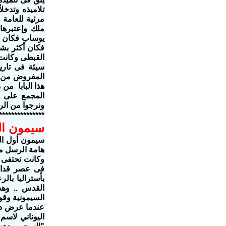
تلاميذه وتدخل
مرئية للعامة 
ملك وإعتبرها
يوساب فكان ك
فكان أكثر بشا
القبطى وكانت
سيئة فى تاري
المفروض من ال
هذا البابا من
المجمع على أ
ونرجوا من الر
***************
سيمون ال
سيمون أول ال
هامة الرسل
م
وكانت تحتفى 
فى عصر قداسة
القدس .. وهذ
السيمونية وقو
عندما عرض در