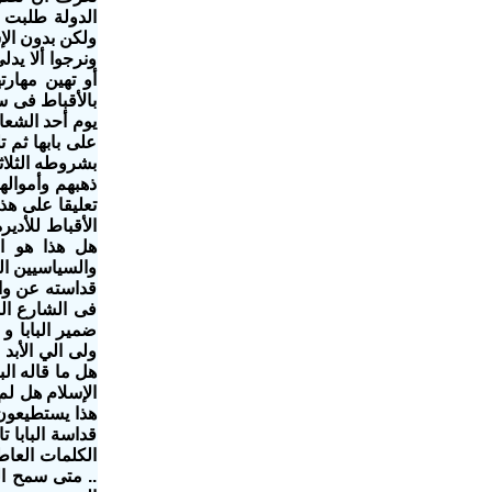
الدولة طلبت 
ولكن بدون الإ
ونرجوا ألا يد
أو تهين مهارت
بالأقباط فى 
يوم أحد الشعا
على بابها ثم 
بشروطه الثلاث
ذهبهم وأموالهم
تعليقا على هذ
الأقباط للأدي
هل هذا هو ال
قداسته عن واق
فى الشارع الم
ضمير البابا و
ولى الي الأبد
هل ما قاله ال
الإسلام هل لم
هذا يستطيعون
قداسة البابا 
الكلمات العاط
.. متى سمح ال