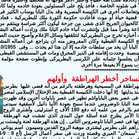
اً فى شئونه الخاصة ، فأخذ يلح على المسئولين بعودة خادمه ولما كا
وتعاملات أخرى فى الكنيسة المصرية وقد بذل البابا يوساب الكثير فى
 قضية حياة أو موت فأعادت حكومة الثورة ملك للبطريركية ، فعاد 
الحيوان الجريح الذى شفى من جرحة ليكون أكثر شراسة وينتقم من 
عة وشراً مما قبل وإنتشرت أنباء خادم البابا ملك وزادت أعماله ال
 أخباره تخرج من البطريركية لتتلقفها وسائل الإعلام وأصبح حديث 
خ الكنيسة القبطية وكان المفروض منه أن يتراجع عن أعماله المش
بابا أن يحد من سلطات خادمه إلا أن هذا لم يحدث ... وفى
1/10/1955م
 منصبة وحددت إقامته فى الدير المحرق ومات فى المستشفى القبطى و
ن يجلسوا جثمانه على الكرسى البطريركى وإنطوت صفحة مؤلمة فى
ب يسوع ألا يعيدها مرة أخرى
*****************************
ساحر أخطر الهراطقة وأولهم
هراطقة فى المسيحية وهر
طقته
بالرغم من أنه قضى عليها بطرس
نذ بدايتها إلا أنها دخلت الكنيسة القبطية
بعد الإحتلال الإسلامى لمصر
فى عصر بعض الباباواتثم تظهر فى عصر باباوات آخرين وقد ظهرت
 البابا تاوضروس عندما سمح بعودة الأنبا دانيل لأسقفية سيدنى
بأستراليا بالرعم بالرغم من علمه انه دفع 180 ألأف ج أسترلينى وأشترى الروح
ا الأمر يطرح عدة أسئلة حول المدى الذى تفشت فيه الهرطقة
تها فى عصر البابا تاوضروس الثانى .. إن هذه الهرطقة لعنة وليستت ب
اهم على بطرس ليشترى موهبة الروح القدس وسيمون اسم يوناني بم