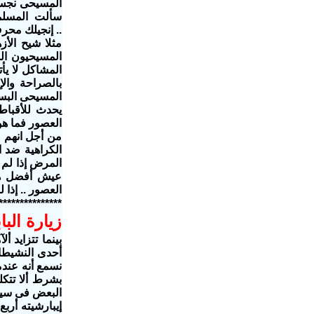
سألت المسلمو
.. إنجيلك محر
مثلا شيح الأ
المسيحيون ال
المشاكل لا يأت
بالصراحة وال
المسيحى البسي
يحدث للأقباط
العصور فما هو
من أجل انهم م
الكراهية ضد ا
المرض إذا لم 
عيش أفضل هرو
العصور .. إذا 
***************
زيارة الب
بينما تتزايد 
أحدى النشيطات
نسمع أنه عندما
بشرط ألا تتكل
البعض فى سيدن
إيبارشيته أرب