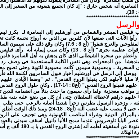
شعب السامرة" وكان أهل السامرة يتبعونه لكونهم قد اندهشوا زمانا 
لسامرة أنه شخص خارق : "إذ كان الجميع يتبعونه من الصغير إلى الكبي
****************************
الرسل
 رأوا الآيات التى صنعها لأن كثيرين من الذين به أرواح نجسة كانت
وكثيرون من المفلوجين والعرج شفوا" (أع 8 : 7.6) وكان وق
إذ رأى آيات وقوات عظيمة تجرى" (أع 8 : 13) وكان سبب إيم
وأعظم من سحره الشيطانى الذى كان يدهش به أهل السامرة فآمن و
ندهشا من المعجزات وهى نفس الكلمة المستخدمة فى وصف رد فع
 السحرية .. ومعمودية سيمون كانت معمودية للتوبة وحتى تصبح مع
ووصل إلى الرسل فى أورشليم أخبار قبول السامريين لكلمة الله فأرس
زلا صليا لأجلهم لكي يقبلوا الروح القدس" . ثم "وضعا الأيادي عليهم
"وضعا الأيادي عليهم فقبلوا الروح القدس" (أع8 : 14-17)
مواهب معجزية ولما رأى سيمون ما حدث بدلاً من انضمامه للذين تاب
عليهم دراهم لاعطائه السلطان حتى أن كل من يضع عليه يديه يقبل
ه ، وزجره الرسول بطرس زجراً شديداً أصابه بالرعب حتى طلب من
الرب من أجله حتى لا ينصب عليه غضب الله (أع8 : 
 بالمراكز الدينية وشراء المناصب الكهنوتية وهى تجديف على الر
ر البابا تاوضروس عندما سمح للأنبا دانييل اسقف سيدنى بالعودة لم
ودة عن أسقفيته لعلمه أنه إشترى الروح القدس با بـ 180 ألف ج أسترلينى
ة الهلاك
****************************