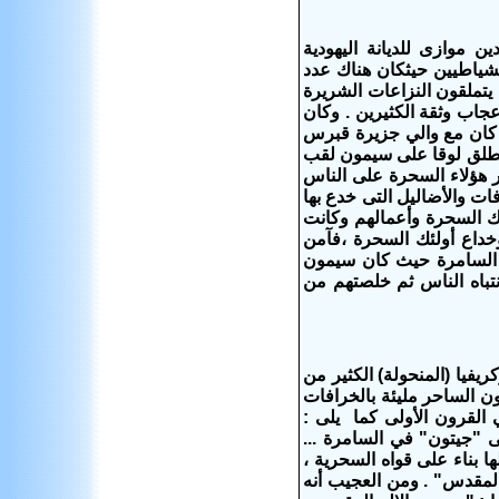
 موازى للديانة اليهودية
لشياطيين حيثكان هناك عدد
 يتملقون النزاعات الشريرة
اب وثقة الكثيرين . وكان
 كان مع والي جزيرة قبرس
يطلق لوقا على سيمون لقب
ن يفسد الوالي عن الإيمان"(أع 13 : 6-8) وكان تأثير هؤلاء السحرة على الناس
 والأضاليل التى خدع بها
ك السحرة وأعمالهم وكانت
داع أولئك السحرة ،فآمن
 السامرة حيث كان سيمون
تباه الناس ثم خلصتهم من
يفيا (المنحولة) الكثير من
ن الساحر مليئة بالخرافات
القرون الأولى كما يلى :
 "جيتون" في السامرة ...
 بناء على قواه السحرية ،
 المقدس" . ومن العجيب أنه