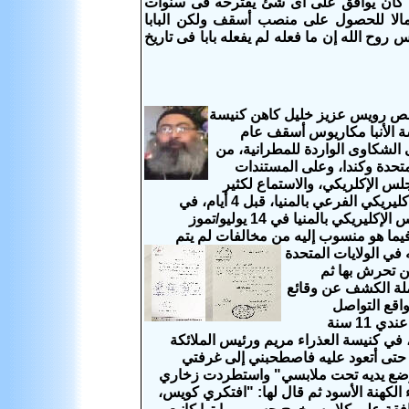
لأنه كان يوافق على أى شئ يقترحه فى سنوات
ع مالا للحصول على منصب أسقف ولكن البابا
وح الله إن ما فعله لم يفعله بابا فى تاريخ
عزيز خليل كاهن كنيسة
ة الأنبا مكاريوس أسقف عام
 الشكاوى الواردة للمطرانية، من
تحدة وكندا، وعلى المستندات
لس الإكلريكي، والاستماع لكثير
من الأطراف ذات الصلة بالموضوع بناء على نتيجة التحقيقات التي أجراها المجلس الإكليريكي الفرعي بالمنيا، قبل 4 أيام، في
واقعة اغتصاب وتحرش جنسي بطفلة في الولايات المتحدة قبل 23 سنة وألزم المجلس الإكليريكي بالمنيا في 14 يوليو/تموز
 فيما هو منسوب إليه من مخالفات لم يتم
 في الولايات المتحدة
المصرية سالي زخاري، والتي كانت تبلغ 11 سنة حين تحرش بها ثم
ي مضى عليها 23 سنة، في سياق حملة الكشف عن وقائع
اقع التواصل
الاجتماعي: "اسمي سالي زخاري، وتربيت في الكنيسة القبطية الأرثوذكسية. لما كان عندي 11 سنة
 في كنيسة العذراء مريم ورئيس الملائكة
اف حتى أتعود عليه فاصطحبني إلى غرفتي
م وضع يديه تحت ملابسي" واستطردت زخاري
ء الكهنة الأسود ثم قال لها: "افتكري كويس،