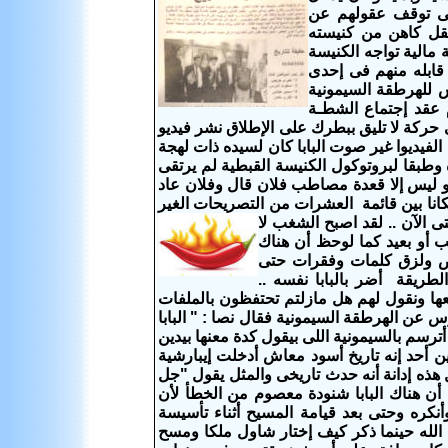
حتى توقف عقولهم عن
نقل كاهن من كنيسته
ة مالية تواجه الكنيسة
قابله منهم فى إحدى
س للهرطقة السيمونية
ن عامل المال له أثرة فى أى مجتمع كان وفى الفترة من 30/8- 6/9/2017م عقد إجتماع الشطـة
ركة لا تليق ببطرك على الإطلاق نشر فيديو
الفيديوا غير صوت البابا كان لسيده ذات لهجة
 وطبقا لبروتوكول الكنيسة القبطية لم يرتقى
و ليس إلا قعدة مصاطب فلان قال وفلان عاد
مكانا بين قائمة العشرات من التصريحات الغير
ى الآن
.. لقد اصبح الشغب لا
يب أو بعيد كما لوحظ أن هناك
قص ولزق كلمات وفقرات حتى
طريقة أضر بالبابا نفسه ..
ها ونقول لهم هل مازلتم تحتفظون بالملفات
س عن الهرطقة السيمونية فقال نصا : " البابا
40 سنة إشمعنى يتقال ان فلان أترسم بالسيمونية اللى بيقول كدة معنها بيدين
دين أحد إنه تاريخ أسود معاش أدخلت إيبارشية
ل هذه إدانة أنه حدث تاريخى والمثل يقول "جل
 أن هناك البابا شنودة معصوم من الخطأ لأن
نكره وحتى بعد قيامة المسيح أثناء تأسيسة
يم الله حينما ذكر كيف إختار شاول ملكا ومسح