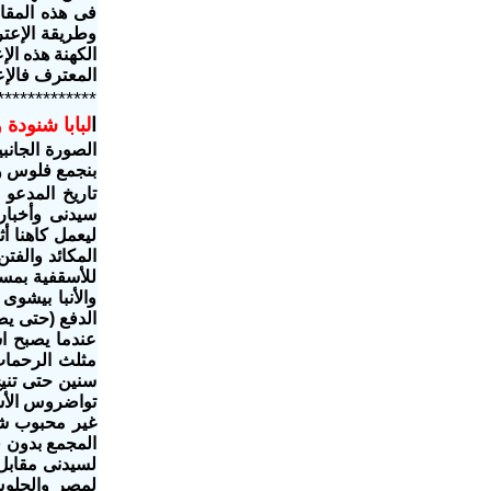
المعترف فالإع
*************
ا
لبابا شنودة
الصورة الجانبي
بنجمع فلوس ول
تاريخ المدعو
سيدنى وأخبار
ليعمل كاهنا أث
المكائد والفتن
للأسقفية بمسا
والأنبا بيشو
الدفع (حتى يض
عندما يصبح ا
سنين حتى تنيح
تواضروس الأسق
غير محبوب شعب
المجمع بدون ق
لسيدنى مقابل 
لمصر والجلوس