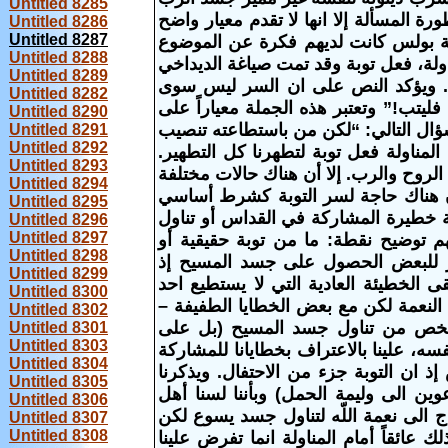
Untitled 8285
 – 29). وتؤكد كلماته على خطورة المسألة إلا انها لا تقدم معيار واضح
Untitled 8286
Untitled 8287
الة بولس كانت لديهم فكرة عن الموضوع
Untitled 8288
اولة، فعل توبة وقد تمت صياغة الديداخي
Untitled 8289
ستيا. ويؤكد النص على ان السر ليس سوى
Untitled 8282
فليتب!” وتعتبر هذه الجملة معياراً على
Untitled 8290
ؤال التالي: “لكن من باستطاعته تنصيب
Untitled 8291
Untitled 8292
مناولة فعل توبة لتطهرنا كل التطهير.
Untitled 8293
روح والرب. إلا أن هناك حالات مختلفة
Untitled 8294
كون هناك حاجة لسر التوبة كشرط أساسي
Untitled 8295
ئة خطيرة المشاركة في القداس أو تناول
Untitled 8296
Untitled 8297
ولاً الى سر الاعتراف.” (رقم 916). ومن المهم توضيح نقطة: ما من توبة حقيقية أو
Untitled 8298
وز للبعض الحصول على جسد المسيح إذ
Untitled 8299
ى الخطيئة العادية التي لا يستطيع احد
Untitled 8300
ة النعمة لكن مع بعض الخطايا الطفيفة –
Untitled 8302
 الشخص من تناول جسد المسيح (بل على
Untitled 8301
Untitled 8303
ه، علينا بالاعتراف بخطايانا للمشاركة
Untitled 8304
إذ ان التوبة جزء من الاحتفال. ويذكرنا
Untitled 8305
ين الى وليمة الحمل) وبأننا لسنا أهل
Untitled 8306
ج الى نعمة اللّه لتناول جسد يسوع لكن
Untitled 8307
Untitled 8308
عائقاً أمام المناولة انما تفرض علينا