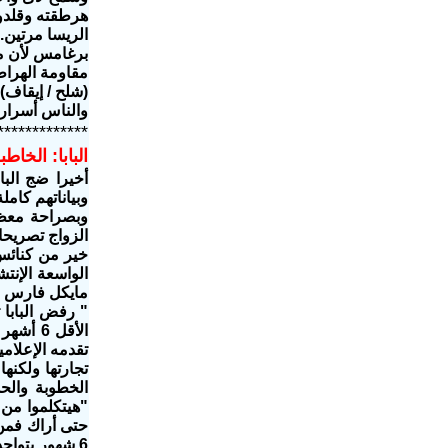
هرطقته وقلدوا 
الريسا مرتين.
برغامس لأن من
مقاومة الهراط
(شلح / إيقاف)
والناس أسرار 
*************
البابا: الخا
أخيرا ضج الب
وبياناتهم كام
وبصراحة معظم
الزواج تصريحا
الواسعة الإنت
" رفض البابا
‏الأقل
‏تجارتها ولكنه
الخطوبة والح
"هيتكلموا من 
حتى ‏أراك فمن
6 شهور بتواج