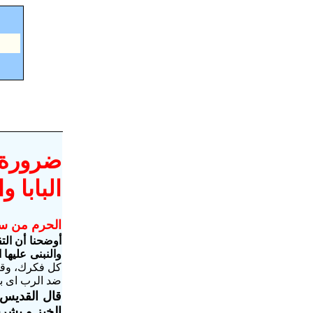
ضرورة ت
البابا 
الحرم من س
أوضحنا أن الت
والنبنى عليها ال
كل فكرك، وقري
ضد الرب اى ب
قال القديس 
الخبز و يشر