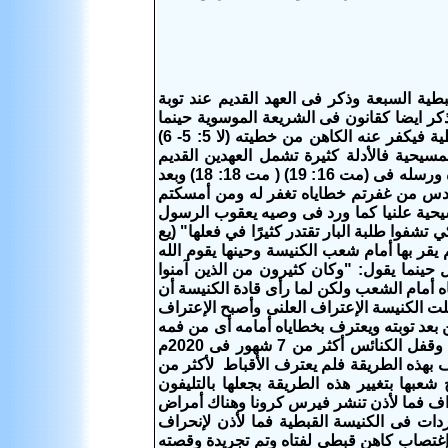
بطية السبعة وذكر فى العهد القديم عند توبة
ليين فى (قض 10: 15 و ذ6) وأيضا توبة منسى الملك (2 مل 23: 12 و 13) وذكر ايضا كقانون فى الشريعة الموسوية حينما
ة فيكفر عنه الكاهن من خطيته
(لا 5: 5- 6)
لإعتراف فى المسيحية فالأدلة كثيرة تشمل العهدين القديم
والجديد خيث يرتبط هذا السر بسلطان الربط والحل الذى أعطاه الرب يسوع لتلاميذه ورسله فى (مت 16: 19) ( مت 18: 18) وبعد
القدس من غفرتم خطاياه تغفر له ومن أمسكتم
وصيه يعقوب الرسول
شفوا طلبة البار تقتدر كثيرًا في فعلها"
(يع
يقر بها أمام شعب الكنيسة وحينها يقوم الله
ل حينما يقول: "وكان كثيرون من الذين آمنوا
اياه أمام الشعب ولكن لما رأى قادة الكنيسة أن
ت الكنيسة الإعتراف العلنى وأصبح الإعتراف
د توبته ويعترف بخطاياه أمامه أى من فمه
لأذن الكاهن ثم يقرأ الكاهن حلا على رأس التائب المعترف واليوم بعد إنتشار كرونا وقفل الكنائس أكثر من 7 شهور فى 2020م
لك خوف الشعب من الإعتراف بهذه الطريقة فلم يعترف الأقباط لأكثر من
شعبها بتغيير هذه الطريقة بجعلها بالتليفون
قة ألإعتراف فما لأذن تنشر فيرس كرونا وهناك أمراض
دت طريقة إعتراف نساء منفردات فى الكنيسة القبطية فما لأذن لإنحراف
إغتصاب كاهن قبطى لفتاه وتم تجريدة وقصته