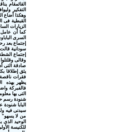
القائمقام ين
التفكير وليو
وهكذا أضاع الك
القبطية فى ا
الزيارات السا
السرى الباباو
إجتماع بعد رح
سودانية قالت 
إجتماع الشطة
وقالى وقلتلوا
صادقة التى أ
يثق إطلاقا بك
فقرات ناقصة 
يظهر بهذه ال
فالفبركة واضح
التى بها معلو
البابا شنودة 
سيدنى فيه ولك
من لا يسهو" و
الوحيد الذى 
للكنيسة الأول