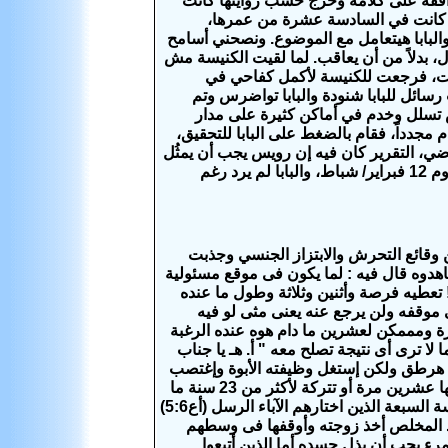
افقة على كلامه وخرج حسب روايتها كانت
ا كانت في السادسة عشرة من عمرها،
والبابا هيتعامل مع الموضوع. ونصحني أسامح
بدلاً من أن يعاقب. لما لقيت الكنيسة مش
هت، فرجعت للكنيسة لأكمل كفاحي في
سائل للبابا شنودة والبابا تواضرس وتم
 تسلل وخدم في أماكن كثيرة على مدار
دداً، فقام بالضغط على البابا للتحقيق،
2019، وانتهى في فبراير/شباط الماضي، التقرير كان فيه إن رويس يجب أن يمثُل
أمام مجلس إكليركي، ويتم الحكم عليه، وعزله من الكهنوت. التقرير تم تقديمه للبابا يوم 12 فبراير/ شباط، والبابا لم يرد رغم
وقائع التحرش والابتزاز الجنسي وجذبت
دوه قال فيه : لما يكون فى موقع مسئولية
! تعطيه فرصة وأثنين وثلاثة وطول ما عنده
 موقفه ولن يرجع عنه يعنى مثى لو فيه
ومممكن لعشرين ما دام هوه عنده الرغبة
لا ترى أى نتيجة تصلح معه " أ. هـ يا جناب
ى هرطق ولكن إستغل وظيفته الأبوة وإغتصب
أبنته وهى طفلة قاصر ماذا كنت ستفعل لو كانت التى إغتصبها إبنتك هل ستتركه يفعلها عشرين مرة أو تتركة لأكثر من 23 سنة ما
هذا الكلام ؟ هذا فعل فاضح يرقى لهرطقة النيقولاويين التى إبتدعها وهو أحد الشمامسة السبعة الذين اختارهم الآباء الرسل (أع5:6)
صعود المخلص أخذ زوجته وأوقفها فى وسطهم
رء يجب أن يذل جسده أما الذين أتبعوا