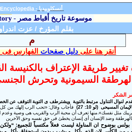
أنسكلوبيد
يا
Encyclopedia -
موسوعة تاريخ أقباط مصر
-
tory
بقلم المؤرخ / عزت اندرا
م
أنقر هنا على
دليل صفحات
الفهارس فى ا
غيير طريقة الإعتراف بالكنيسة ال
والهرطقة السيمونية وتحرش الجنس
ر الشكر
قدم لنوال التناول مرتبط بالتوبة ويشترطف ى التوبة التوقف عن الخطاي
إيمان المسيحى (لو 10: 27)
فأجاب وقال: «تحب الرب إلهك من كل 
بك مثل نفسك».منها تعرف أن محبة الرب والقريب هى وصية وعدم المح
الهرطقة وضد الإنسان أى إنسان يخطئ فى حق نفسه وحق الآخرين
بولس بوضوح ان المناولة ليست فعلاً مكتسباً للجميع: “ولكن
ب من الكأس لان الذي يأكل و يشرب بدون استحقاق يأكل و ي