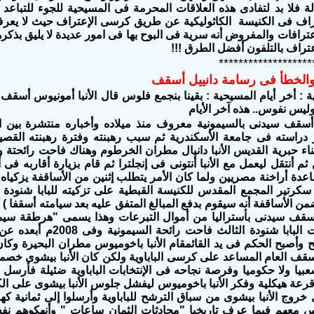
تراف بالتلفون أفضل الطرق !!!
*******************
 والخطأ فى رسامة دانييل أسقف
ة : أخر أيام المسيحية : بقينا بنجمع فلوس قال الأنبا أمونيوس أسقف ا
يس نفوس.. هذه آخر الأيام
 أسقف سيدنى بالسيمونية معروف منذ ميلاده وأخباره منتشرة بين ال
 دراسته فى جامعة الأسكندرية ثم سبب رهبنته وفترة رهبنته القص
ناء حبرية القديس الأنبا دانيال مطران الخرطوم وهناك فاحت رائحتة وأع
 ثم أنتقل ليعمل مع الأنبا أنتونى فى إنجلترا ثم قام بزيارة أقاربه فى أ
عدة أراخنة مصريين ولما كان الأمر يتطلب إثنين من الأساقفة يزكياه فإ
ى سكرتير المجمع المقدس للكنيسة القبطية على تزكيته للبابا شنود
من الأساقفة أنه سيقوم بدفع المبالغ المتفق عليه بعد سيامته أسقفا )
سقف سيدنى بأستراليا من أموال التبرعات وهذا يسمى "هرطقة سيم
 وأصبح الحكم فى يد القائمقام الأنبا باخوميوس مطران البحيرة وكان 
ف العام المساعد على كرسى الباباوية ولكن كان الأنبا بيشوى خصما
يا ولا حكوميا وفرصة نجاحه فى الإنتخابات الباباوية ضئيلة فأرسل الأنب
رعة هيكلية وفكر الأنبا باخوميوس ليفشل جلوس الأنبا بيشوى على الكرس
خروج الأنبا بيشوى من سباق الترشح للباباوية وأرسلوا إلى ثمانية ك
 معهم فيما عرف تاريخيا "محادثات الثمان ساعات "
وأنهكوهم نفس