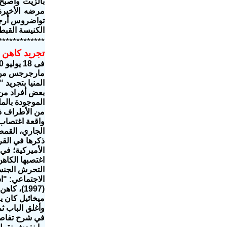
بالزيت وأصبح 
مرضه الأخيرة 
تواضروس أرجعه
الكنيسة القبطي
*************
تجريد كاهن 
فى 18 يوليو 2020 أصدرت إيبارشية المنيا وأبوقرقاص، جنوبي مصر قرارًا بتجريد القمص رويس
مارجرجس من ا
المنيا بتجريد
بعض أفراد من
الموجودة بالم
الجاري، القمص
ذكرها في الق
التحرش الجنسي
(1997)،
ميخائيل كان يب
وأغلق الباب 
في شرح تفاصيل 