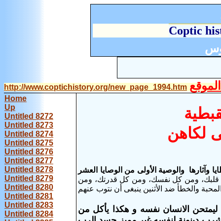
C
optic his
وس
لموقع
http://www.coptichistory.org/new_page_1994.htm
Home
Up
قبطية
Untitled 8272
Untitled 8273
ى لكاهن
Untitled 8274
Untitled 8275
Untitled 8276
Untitled 8277
Untitled 8278
ا وآثارها والوصية الأولى من الوصايا العشر
Untitled 8279
قلبك، ومن كل نفسك، ومن كل قدرتك، ومن
Untitled 8280
بة والخطأ ضد الأثنين ينبغى أن نتوب عنهم
Untitled 8281
Untitled 8283
 ليمتحن الانسان نفسه و هكذا يأكل من
Untitled 8284
شرب دينونة لنفسه غير مميز جسد الرب