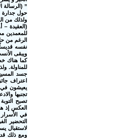
حول جدارة ا
ولذلك من الو
(العقيدة – 
للمعمدين مضي
الرغم من حا
نفسه قديساً
ويبقى الأنس
كما هناك خط
للمناولة. ول
اعتراف جائز
يعيشون في ح
تجنبها والاد
تصبح التوبة
العكس إذ هي 
في الأسرار .
التحضير الف
لاستقبال يسو
ومع ذلك قد ل