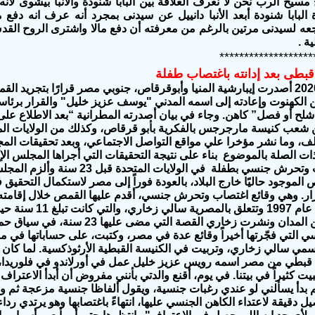
مسيح الرب نحن لا نعرف العلاقة بين البابا شنودة والأنبا بيشوى 
البابا شنودة أبعد الأنبا دانييل عن سيدنى بمجرد أنه عرف انه دف
 لسيدنى مرتين بالرغم من معرفته أن دفع مالا واشترى الروح القدس ر
ة .
*******************
قبطى بعد إدانته باغتصاب طفلة
لكهنوت وإعادته إلى اسمه المدني "يوسف عزيز خليل" والقرار برئاس
 “شلح أو فصل” كاهن. وجاء في بيان أصدرته المطرانية “بعد الاطلاع على
 شعب كنيسة مارجرجس بالفكرية بأبو قرقاص، وكذلك من الولايات الم
لف، وما نشر مؤخرا علي مواقع التواصل الاجتماعي، وبعد تحقيقات المج
 الموجود حاليًا خارج البلاد، بالعودة فوراً إلى مصر لاستكمال التحقيق
رار. وهي وقائع اغتصاب وتحرش جنسي، أقدم عليها القمص خلال
إقامته
الأميركية؛ في عام 1997 وتتعلق ب
اغتصبها الكاهن المدان ونشرت زخاري القصة الت
 التي فجّرتها أخيراً وقائع عدة في مصر، وكتبت، على حساباتها في مو
 كاهن قبطي من مصر اسمه رويس عزيز خليل عمل في أورلاندو في فلوريدا،
يت كثيراً في بيتنا. في يوم، أقنع والدتي بأنني مفروض أن أبدأ الاعتر
ثم بدأ يسألني لو عندي رغبات جنسية، ويقول ألفاظا جنسية مزعجة ث
دقيقة لاعتداء الكاهن الجنسي عليها، انتهاءً باغتصابها وهو يرتدي ردا