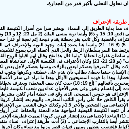
ن نحاول التحلي بأكبر قدر من الجدارة.
 طريقة الإعتراف
راف هما بداية الطريق إلى السماء ويعتبر سرا من أسرار الكنيسة الق
الإسرائي
عتراف بالخطية وكل تائب يقر بخطئة يقدم ذبيحة إثم نعجة أو عنزا
خطي
وايضا (عد 17: 5) (لا 16: 21) ولسنا هنا بصدد إثبات وجود التوبة وا
م سلطان غفران الخطايا
"ولما قال هذا نفخ وقال لهم اقبلوا الروح 
ت"
(يو 20: 21- 23) وكان الأعتراف فى الكنيسة الأولى عند نشأة المسيحية علنيا كما ورد فى
زلات وقال "اعترفوا بعضكم لبعض بالزلات وصلوا بعضكم لأجل بعض لكي ت
ن الإنسان حينما يخطئ يطالب بأن يندم على خطيئته ويكرهها ويتوب ثم 
خطايا. وهذا ما فهمه المسيحيين الأوائل وهذا ما نراه في سفر الأعما
مخبرين بأفعالهم"
(أع 19: 18) حيث كان يقف المخطئ ويعترف بخط
دت إلى إنقسام ونفور وفى بعض الأحيان عداء بين شعب الكنيسة فأبطل
الإعتراف هو جلوس المسيحى الذى وقع فى خطية أمام كاهن مشرطن بع
ونتيجة التباعد الإجتماعى بين الشخص والآخر 1.5م وكذ
د أن تتجه الكنيسة القبطية لمواجهة هذه المحنة والحفاظ على أرواح 
والأسباب هى .. (1) التباعد الإجتماعى بعد إنتشار فيرس كرونا المميت فطري
أخرى معدية تنتشر أيضا بالتقارب الإجتماعى .. (2) أ
لأقباط فإغتصب بعطهن ومنهن فتيات قصر وزنوا مع نساء وكان آخرها 