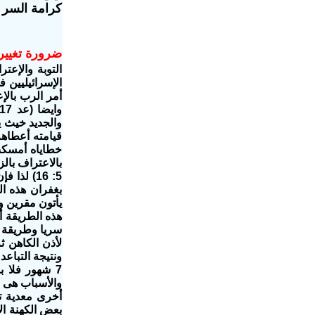
كرامة السر ا
ضرورة تغيير
التوبة والإعت
أمر الرب بالإ
قيامته أعطاه
خطاياه أمسك
بالاعتراف بال
5: 16)
لذا فإ
بغفران هذه ال
يأتون مقرين و
هذه الطريقة أ
سريا وطريقة 
7 شهور فلا ب
بعض الكهنة ا