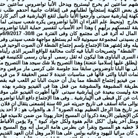
اقشهم ساعتين ثم يخرج ليستريح ويدخل الأنبا تواضروس ساعتين 
افق بعض الكهنة إستجابوا لطلباتهم فى إتفاقات جانبية أحدهم طلب 
هنة إيبارشية سيدنى وأرجعوا الأنبا دانييل لتقع الإيبارشية فى أكبر كارث
لخارج
(ونحيط علم القراء ان الأنبا تواضروس يكره شعب سيدنى لما 
بقة لتمسكهم برأيهم ) وهذا أحد الأسباب لتفسير حماية البابا تواضرو
كما أ
ى بسيدنى لمجموعة سيمونية لأنه لم يستطع مواجهة شعب سيدنى وفى ح
يله وقد إشتهر هذا الإجتماع بإسم إجتماع الشطة لأن الصوت الوحيد فى 
"الشطة" وتصريحات البابا فيه كانت مخالفة للواقع المرير الذى رأيناه
 السرى الباباوى هذا ليكون له ثقل رسمى أو بيان رسمى للكنيسة فه
 (يطلق عليها إسلاميا عنعنة) وهذا التصريح بلا شك سيجد هذا التصريح 
دلى بها البابا تاوضروس سابقا منذ جلوسة على كرسى مار مرقس وحت
لمات البابا والتى قالها فى مناسبات عديدة لا تمس الحقيقة لا من قر
من فيديو إجتماع الشطة مما يدل أن حديث البابا تم اللعب فيه ب
طريقة المشبوهة والمشوشة من فعل هذا فى الفيديو ونشره بهذه ال
ة وليست ببعيدة عن إيبارشية سيدنى لأنها أظهرت الفيديو على موقع
مات عن كل قبطى فى ألإيبارشية .. وفى هذا الإجتماع دافع البابا تواضرو
شنودة رسم حوالى مائة أسقف فى تاريخ حبريته عبر 
عبر تاريخ هذا الرجل العظيم بهذه الصورة" أ. هـ والجواب هو : لا أحد ي
ن الإنجيلين الأربعة ذكروا ان المسيح إختار يهوذا من ضمن تلاميذه فه
مثل آخر يقول "لكل عالم هفوة ولكل جواد كبوة " ولا يؤمن الأقباط
بلا خطيه هو المسيح ونقرأ عن بطرس هامة الرسل أنه وبخ المسيح وأ
ى كان مرائيا لليهود وعاتبه بولس على هذا الأمر وهل أدان العهد القد