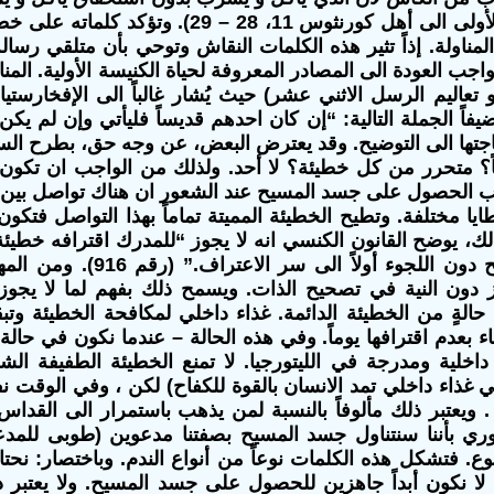
” (الرسالة الأولى الى أهل كورنثوس 11، 28
لمناولة. إذاً تثير هذه الكلمات النقاش وتوحي بأن متلقي رس
اجب العودة الى المصادر المعروفة لحياة الكنيسة الأولية. المن
أو تعاليم الرسل الاثني عشر) حيث يُشار غالباً الى الإفخار
فاً الجملة التالية: “إن كان احدهم قديساً فليأتي وإن لم يكن 
جتها الى التوضيح. وقد يعترض البعض، عن وجه حق، بطرح الس
؟ متحرر من كل خطيئة؟ لا أحد. ولذلك من الواجب ان تكون ال
ب الحصول على جسد المسيح عند الشعور ان هناك تواصل بين ال
ايا مختلفة. وتطيح الخطيئة المميتة تماماً بهذا التواصل فت
ذلك، يوضح القانون الكنسي انه لا يجوز “للمدرك اقترافه خطي
جسد المسيح دون اللجوء أ
 دون النية في تصحيح الذات. ويسمح ذلك بفهم لما لا يج
الةٍ من الخطيئة الدائمة. غذاء داخلي لمكافحة الخطيئة وتبق
عاء بعدم اقترافها يوماً. وفي هذه الحالة – عندما نكون في حال
 داخلية ومدرجة في الليتورجيا. لا تمنع الخطيئة الطفيفة
غذاء داخلي تمد الانسان بالقوة للكفاح) لكن ، وفي الوقت نفس
 ويعتبر ذلك مألوفاً بالنسبة لمن يذهب باستمرار الى القداس 
وري بأننا سنتناول جسد المسيح بصفتنا مدعوين (طوبى للمدعو
ع. فتشكل هذه الكلمات نوعاً من أنواع الندم. وباختصار: نحتا
ا نكون أبداً جاهزين للحصول على جسد المسيح. ولا يعتبر ذلك 