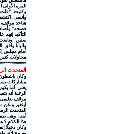
ماينفعش نقول 
المرة الأولى 
وكتبت: "قلت ل
وأنسى. اكتشفت
هتاخد موقف، 
فضحه" وأضافت:
التأكيد إنهم 
سنين" وتابعت:
محاولات كتيرة
*************
ا
لمتحدث الر
وكان ناشطون 
مشاركات نسوية
يعنى لما يكون
الرغبة أنه يت
موقف تعليمى 
ليتغير ولكن مت
المتحدث الرسم
وكان دخيلًا إ
وسمح لأى واحد