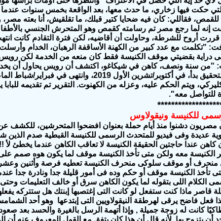
لأي حد إيه اللي حصل في الاعتراف" وانتظرها حتى أومأت برأسها مو
التي حكت فيها زخاري، ما حدث معها، بعد الواقعة بخمس سنوات عندم
لقمص، فقاللي: كان فيه ضحايا كتير قبلك، ما تقلقيش، أنا بعته مصر، 
 إنه لما رجع مصر تم رسامته كقمص وهو المتحرش الجنسي بالأطفال، 
قررت أروح للشرطة، وحاولت أن أقاضيه، لكن فترة التقادم كانت انت
 "تكلمت مع عدد كبير من الكهنة الأساقفة الرهبان، الخدام وأرسلت ر
على دراية بقضيتي موقف الكنيسة فقط كان منعه من الخدمة لكن رويس
 "من سنة ونصف، كاهن في شيكاغو، اكتشف أن رويس يحاول أن يخدم مج
والبابا وافق. التحقيق بدأ، في أكتوبر/تشرين الأول 
 للتواصل معه".
******************
سمى للكنيسة ونيقولاوس
مصريون دشنوا منذ أيام حملة بعنوان افضحوا المتحرشين، للكشف عن 
 عديدة وفى فيديو للمتحدث الرسمى للكنيسة القبطية صدم الذين شاه
 كاهن عندا حاجتين الحقيقة الكنيسة لا تعاقب الكاهن عندما يخطئ لأ !
غير الكنيسة معه ولكن متى تأخذ الكنيسة موقف لما يكون هوه صمم على
منحرف أو موقف سلوكى منحرف الكنيسة تعطيه فرصة وأثنين وعشرة 
ى تأخذ الكنيسة موقف أو حكم وده فى أمور قليلة جدا ونادرة جدا عندما 
ى الكلام اللى بتقوله لما يكون الكاهن سرق أو خالف التعليمات وحت
نطاكيًا كانت له زوجة جميلة , وإذا أتهمة الرسل بالغيرة والحسد بعد 
 أن يتزوج بها لأنه قال أن هذا كان يتفق مع القول المعروف عنه أن الم