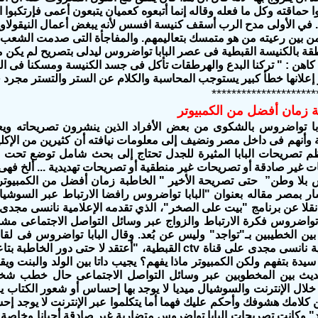
حماقته وكل ما فعله وقاله إنما أتبعوه كعميان يتبعون أعمى فإرتكبوا ا
. في الأولى مدح الرب أسقف كنيسة افسس لأنه يبغض أعمال النيقولاوي
 بين رعيته من هو متمسك بتعاليمهم. والمفاجأة التى صدمت الشعب الق
قة بالكنيسة القبطية فى عصر البابا تواضروس ليدلى بتصريح لم يكن م
 كاهن : " تركنا البدع والهرطقات تأكل فى جسد الكنيسة ومسكنا فى 
إعلانها خطأ كبير يستوجب المحاسبة والكلام عن الستر والتستر مجرد
*********************
طبة زمان أفضل من ‏الكمبيوتر
ابا تواضروس بالشكوى من بعض الأفراد الذين ينشرون تصريحاته ويعل
لة وأنهم فى داخل مصر ونضيف إلى معلومات نيافته أن كثيرين من الإك
 تصريحات البابا المثيرة للجدل تحتاج إلى بحث شامل توضع تحت 
ت غير صادقة أو تصريحات غير منطقية أو تصريحات تهديدية ... ألخ فهى 
شار بمصر مقاله بعنوان "البابا تواضروس رافضا الارتباط عبر السوشي
 تواضروس فكرة الارتباط والزواج عبر وسائل ‏التواصل الاجتماعى م
 6 أشهر بين الخطيبين بـ"تواجد" وليس عن بُعد.‏ وقال البابا تواضروس ف
تقدمه ‏الإعلامية نانسى مجدى على قناة ‏ctv‏ القبطية، "أعتق
ا سيدة بتفهم ولكن الكمبيوتر ماذا يفهم؟ يجيب داتا بين الولد ‏والبنت
ديث بين المخطوبين عبر وسائل ‏التواصل الاجتماعى حال خطب شخص 
خلال الإنترنت والسوشيال ميديا لا يوجد بها إحساس ‏أو شعور الكتاب ي
 كلامك هشوفك وأحكم عليك فهما أما يتكلموا عبر الإنترنت لا ‏يوجد إح
د"‏ وكانت تصريحات البابا تواضروس متضاربة غير صادقة أحيانا وخاصة ب