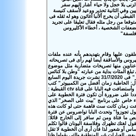
لزنى بلا خجل ولا حياء أشار إليهم سفر
ين وفي الثانية تحذير ووعيد لأسقف كنيسة
بطى أن يخرج ألأنبا أغاثون وهو له ثقله فى
توقعا من رجل مثله فقال تعليقا على تجريد
الضعفات الشخصية ، أخطاء الأكليروس
 فلسفة"
قون عليها وقام بتهديدهم بأنه عنده ملفات
ليروس والأساقفة أيضا لهم رأى فى تصريحاته
عناوين منها تصريخات متضاربة مثل موضوع
تبلغ المئات بداية من عبارته "وطن بلا كنائس
خير من كنائس بلا وطن” حتى تصريحة الأخير " الخاطبة زمان أفضل من ‏الكمبيوتر" فى 31/7/2020 نشرت جريدة اليوم السابع
ال: الخاطبة زمان أفضل من ‏الكمبيوتر" كتب
مايكل فارس نقلا عن برنامج "بيت على الصخر"، الذي تقدمه ‏الإعلامية نانسى مجدى وأستضافت فيه البابا على قناة ‏ctv‏ القبطية :
شددا على ضرورة أن تكون فترة الخطوبة على
ى لقاء خاص على برنامج "بيت على الصخر" الذي
د ‏لا حتى دور الخاطبة بتاعت زمان كانت ست فاهمة حتى لو كانت هذه
 ويقول تجوزوا" وتحدث البابا تواضروس عن فترة
ما فتاة ومن ثم سافر إلى الخارج ‏قائلا:
قول لغتك تظهرك وفلاسفة اليونان قالوا تكلم
ساس أو شعور لذا فأن أرى أن الخطوبة لا تقل
عض العبارات غير المنطقية والتى يقولها ظنا