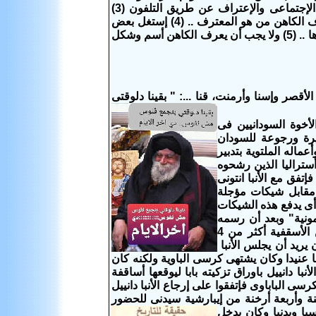
فى هذه المقالة فلا بد لتفادى هذه العلاقات المحرمة فى المسيحية للجوء للتباعد الإجتماعى والإعتراف عن طريق التلفون (3)
وطريقة الإعتراف فى الكنيسة الكاثوليكية عن طريق كرسى الإعتراف حيث لا يعرف الكاهن من هو المعترف .. (4) إستغل بعض
الكهنة هذه الإعترافات والمفروض أنه سرية فى البوح بها فى امور عديدة لا يليق بذكرها .. (5) ولا يجب أن يعرف الكاهن أسم وشكل
لأقصر وإسنا وأرمنت، قنا ...:
" بقينا دلوقتى
أخوة السودانيين فى
يرة ورجوعة للسودان
ماله الملتوية بتدبير
ستراليا الذين
رشحوه
تفق مع الأنبا انتونى
ة مقابل شيكات مؤجلة
 أى يدفع هذه الشيكات
ونية" وبعد أن رسمه
مثلث الرحمات البابا شنودة الثالث فاحت رائحة السيمونية وفى 2008م أبعده عن الأسقفية أكثر من 4
يريد أن يجلس الأنبا
 عنيدا وكان يشتهى كرسى الباوية ولكنه كان
ا دانييل باوراق تزكيته بابا ليوقعها أساقفة
ى الباباوى فإتفقوا على إرجاع الأنبا دانييل
هنة وأربعة أرخنة من إيبارشية سيدنى للحضور
يا وبدنيا وكان يدخل