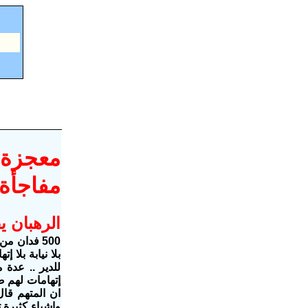
معجزة س
مفاجأة:
الرهبان ي
500 فدان م
بلا نيابة بلا
للدير .. عدة
ان المتهم قا
واشياء كثيرة 