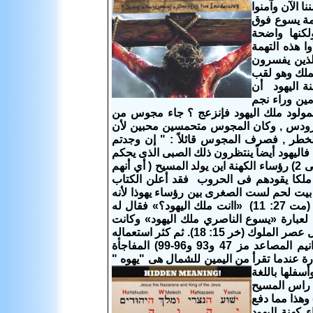
 الآن وآمنوا
مة يسوع فوق
لكنها واضحة
ا هذه التهمة
لذين يفسرون
كملك وهو لقب
نة اليهود أن
مين وراء نجم
المولود ملك اليهود فإنزعج ؟ جاء مجوس من
ت هيرودس , وكان المجوس متحمسين محبين لأن
لخطر , فصرف المجوس قائلاً : " إن وجدتم
 فاليهود أيضاً ينتظرون ذلك الصبى الذى يحكم
عليهم حكماً ويكون عليهم رئيساً مدنياً ودينياً كهنوتياً فأجابوه عن نبوءة ميخا النبى (متى 2) رؤساء الكهنة اين يولد المسيح ( أي أنهم
ا ملكا يقودهم فى الحروب فقد أعلن الكتاب
يا بيت لحم لست الصغرى بين رؤساء يهوذا لأنه
منك يخرج مدبر يرعى شعبى أسرائيل " وسأل بيلاطس يسوع فى محاكمته المدنية (مت 27: 11) «اانت ملك اليهود؟» فقال له
 لعبارة «يسوع الناصري ملك اليهود» وكانت
نصوص العهد القديم تخلع على يهوه أيضًا اسم ملك. وكان استعمال هذا الاسم نادرًا قبل عصر الملوك (خر 15: 18). ثم كثر استعماله
بعد ذلك العصر (مز 24: 7-10). ويظهر ذلك بجلاء من عيد صعود يهوه العرش (ترانيم المصاعد مز 47 و93 و96-99) المفاجأة
رة عندما تقرأ من اليمين للشمال هى "يهوه
"
سفلها باللغة
 راس المسيح
 وهذا مما دفع
رة (يو 19: 21 و 22) فقال رؤساء كهنة اليهود