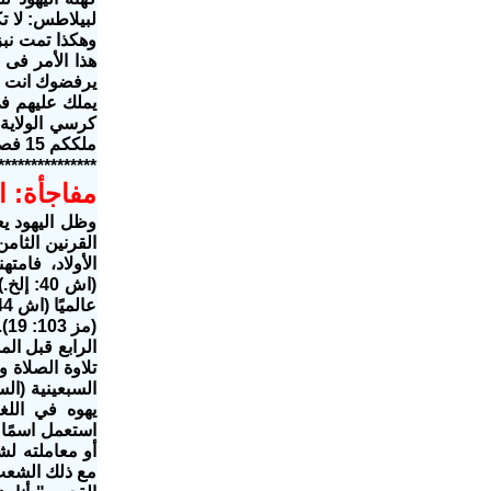
لبيلاطس: لا ت
وهكذا تمت نبز
يرفضوك انت بل
ملككم 15 فصرخوا: خذه خذه اصلبه قال لهم بيلاطس: أأصلب ملككم؟ أجاب رؤساء الكهنة: ليس لنا ملك إلا قيصر
***************
مفاجأة: ا
وظل اليهود يع
القرنين الثام
الأولاد، فامت
(اش 40
الرابع قبل ال
تلاوة الصلاة 
يهوه في اللغة