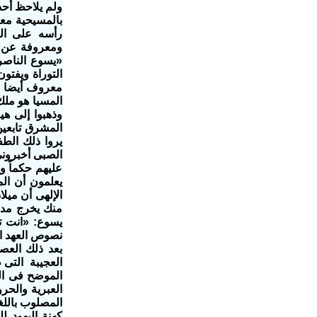
ولم يلاحظ أحد
بالمسيحية مع
رأسه على الص
ومعروفة عن ال
«يسوع الناصر
التوراة ويفتو
معروف أيضا جي
المسيا هو ملك
وذهبوا إلى هي
المشرق تابعين
يروا ذلك الط
الصبى أخبرونى
يعلمون أن الم
الإلهى أن ميلا
يسوع: «انت ت
العجيبة التى 
الموضح فى الص
العبرية والح
المصلوب باللغة