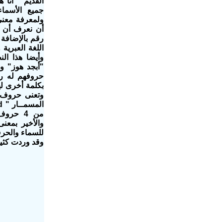
القديم " أنا 
جميع الأسماء
ولمعرفة معنى
أن نعرف أن ل
رقم بالإضافة
اللغة العبري
وأيضا هذا الن
"أبجد هوز" 
حروفهم له رق
بكلمة أخرى له
من 4 حر
والأخير بمع
للسماء والحرف
وقد وردت كثير