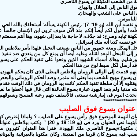
مة من الشعب المثبتة أن يسوع الناصري
وق الناس إلى الضلال والهياج.
غري الناس على الشغب والهيجان.
و للناموس.
(رابعاً) أنه يدعو نفسه ابن الله (يو 19: 7): رئيس الكهنة يسأله:
ت! وأقول لكم أيضاً إنكم منذ الآن سوف ترون ابن الإنسان جالساً ع
نة ثيابه وصرخ: قد جدّف، لا حاجة بنا بعد إلى شهود، وها أنتم سمعتم ت
دعو نفسه كذبا أنه ملك إسرائيل.
دخل الهيكل ومعه جمهور من الناس بسعف النخيل فلهذا يأمر بيلاطس ال
 إلى المحل المعد لقتله وعليه أيضاً أن يمنع كل من يتعدي ضد تنفيذ ا
ورشليم. وهاك أسماء الشهود الذين وقعوا على تنفيذ الحكم على يسوع
وقد أرسل لكل سبط لوح من هذا الحكم.
هم قدمت إلى الوالى الرومان بيلاطس البنطى الذى كان يحكم اليهود
ن يسوع مهيج للشعب بما يعنى أنه متمرد وضد الحكم الرومانى والبعض
يقتلوه إلا أن سلطة تنفيذ الحكم كانت بيد الرومان فى ذلك الوقت فقدم
ته مدنيا ولم ينفذ اليهود عبارة يسوع الخالدة التى قال فيها أعطوا ما ل
ا يحدث اليوم فى إيبارشية سيدنى فالأسقف يتهم رعيه المسيح ويسوقهم 
******************
ان التهمة الموضوع فوق رأس يسوع على الصليب ؟ ولماذا إعترض كهنة
بتهما نص
العنوان ورد فى (يو 19: 19 و 20) " وكتب بي
 مكتوبا:«يسوع الناصري ملك اليهود». فقرا هذا العنوان كثيرون من 
ب فيه يسوع كان قريبا من المدينة. وكان مكتوبا بالعبرانية واليونانية 