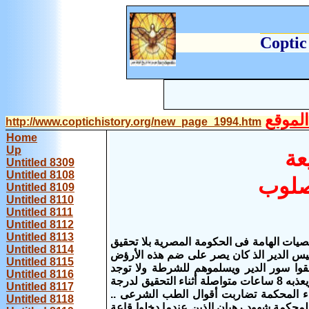
C
optic
لموقع
http://www.coptichistory.org/new_page_1994.htm
Home
Up
يعة
Untitled 8309
Untitled 8108
مصلوب
Untitled 8109
Untitled 8110
Untitled 8111
Untitled 8112
Untitled 8113
لشخصيات الهامة فى الحكومة المصرية بلا تحقيق
Untitled 8114
 رئيس الدير الذ كان يصر على ضم هذه الأرؤض
Untitled 8115
قوا سور الدير ويسلموهم للشرطة ولا توجد
Untitled 8116
إتهامات لهم ضابط فى التحقيقات يقول للراهب المتهم وائل "هالبس أمك القضية" ويعذبه 8 ساعات متواصلة أثناء التحقيق لدرجة
Untitled 8117
اء المحكمة تضاربت أقوال الطب الشرعى ..
Untitled 8118
محكمة شهود رهبان الذين عندما دخلوا قاعة