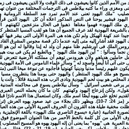
 من الأمم الذين كانوا يعيشون فى ذلك الوقت ولا الذين يعيشون فى زمننا
نى ومغزى وراء ما كتبه بيلاطس فى الترجمات المختلفة من عنوان ته
ليب "ملك اليهود تعنى عند الأمم تمرد ضد السلطة الرومانية و
يهود فيشير يوحنا فى النص المذكور اعلاه أن كل اليهود الذين قرأو
ي ملك اليهود» فهموا مغناها ذهبوا فى الحال منزعجين لكهنتهم ا
ن بالشريعة اليهودية لقد عرف الجميع أن هذا هو لقب المسيا المنتظر 
دا عند كهنة الهيكل ولم تكن هذه هى المرة الأولى التى ييقر فيها كه
 اليهود فقد أشار إليه متى إليه عندما ذكر قصة مجوس المشرق القاد
روس الملك فى أورشليم ظنا منهم أن ولد له إبنا وقالوا له أين هو 
 نجماً وسألوا : " أين اليهود ملك اليهود " وبالطبع لم يكن فى بي
فل حاملين هدياهم ولأن هيرودس توهم أن مملكته الأرضية تتعرض ل
 حتى آتى أنا أيضاً وأسجد له " وسأل علماء الناموس فى الأمة اليهودية
سيح هو ملك اليهود المنتظر ) واليهود حتى يومنا هذا ينتظرون مسي
د المخلص هو بيت لحم اليهودية ونادى الرب هذه المدينة قائلاً : وأنت 
قول». ولكن إنزعاج اليهود وكهنتهم كان ما كان يحمله النص العبرى
ظلت مخفية طيلة هذه القرون أن الحروف العبرية الأولى من هذه العبا
ورة الجانبية (عبارة «يسوع الناصري ملك اليهود» باللغة الإنجليزية وأ
روف الأولى من كل كلمة بالخط الأحمر من هذا العنوان الموضوع فوق
 العبرية هى "يهوه" بما يعنى أن إله اليهود يهوه هو المسيح المصلوب )
كهنة اليهود للذهاب إلى بيلاطس لكى يغير العبا