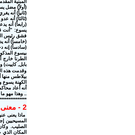
المبنية المقد
(أولاً) مضل يس
(ثانياً) أنه ي
(ثالثاً) أنه عد
يسوع: "أنت قل
فشق رئيس الكه
(خامساً) أنه ي
(سادساً) إنه 
بيسوع المذكور
الطرنا خارج أ
بابل, كاييت) 
وقدمت هذه الت
بيلاطس منها أ
الكهنة يسوع و
أنه أعاد محاكم
.. وهذا مهو م
***************
2 - معنى عنوان يسوع فوق الصليب
ماذا يعنى عنو
المسيحيين إجا
الصليب. وكان
المكان الذي صل