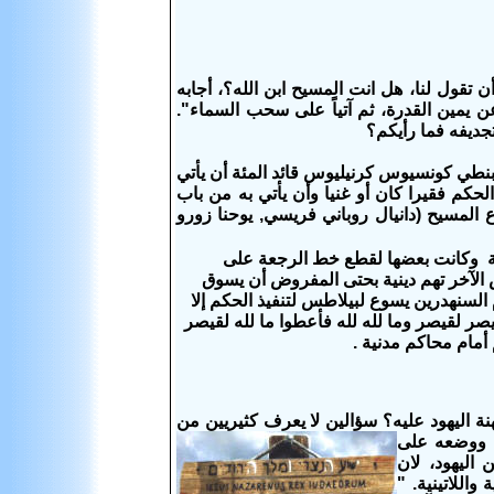
 أستحلفك بالله الحي أن تقول لنا، هل انت المسيح ابن الله؟، أجابه
ن يمين القدرة، ثم آتياً على سحب السماء".
جديفه فما رأيكم؟
بنطي كونسيوس كرنيليوس قائد المئة أن يأتي
لحكم فقيرا كان أو غنيا وأن يأتي به من باب
 المسيح (دانيال روباني فريسي, يوحنا زورو
ية وكانت بعضها لقطع خط الرجعة على
 الآخر تهم دينية بحتى المفروض أن يسوق
 السنهدرين يسوع لبيلاطس لتنفيذ الحكم إلا
قيصر لقيصر وما لله لله فأعطوا ما لله لقيصر
أمام محاكم مدنية .
 اليهود عليه؟ سؤالين لا يعرف كثيريين من
لاطس عنوانا ووضعه على
اليهود، لان
واللاتينية. "