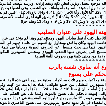
هذه مدلول لمشيئة الله، وعمله وأمانته نحو الشعب. وفي أشعياء يصبح 
ولهذا فإن يهوه "إله غيور" (خر 20: 5 و34: 14). لا يطيق آل
 جرا)
**********************
نة اليهود على عنوان الصليب
ناجيل كنت أرتبط بعادات اليهود ومعتقداتهم وهذا لم يؤخذ فى عين ا
اصته اليهود وكان يناقش ويتحاول مع أئمتهم من علماء دينهم فى التقل
لمسيح التى إعترض عليها الشعب اليهودى ومجلس السنهدرين المكون م
**********************
وع أنه ساوى نفسه بالرب
ة محاكمات منهم ثلاث محاكمات مدنية وما يهمنا فى هذه المقالة 
السنهدرين المشكل من جميع طوائف القيادات الدينية من كهنة وفر
والتى إنتهت بالحكم على يسوع بالموت وفيما يلى نص الحكم على
الأمبراطور طيباريوس قيصر 15 مارس بمدينة أورشليم المقدسة في عه
 للقضاء في دار ندوة مجمع البروتوريين على يسوع الناصري بالموت 