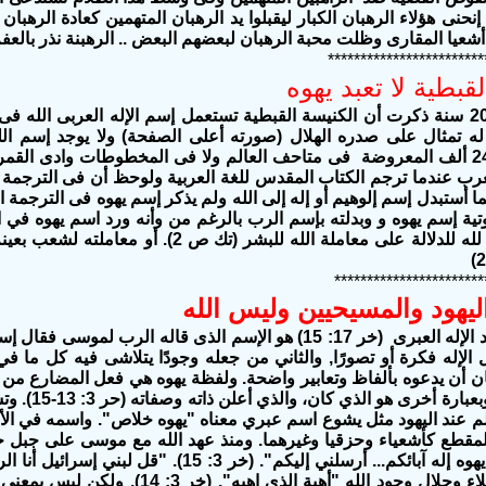
حنى هؤلاء الرهبان الكبار ليقبلوا يد الرهبان المتهمين كعادة الرهبان .
أشعيا المقارى وظلت محبة الرهبان لبعضهم البعض .. الرهبنة نذر بالعفة
************************
قبطية لا تعبد يهوه
منذ أكثر من 20 سنة ذكرت أن الكنيسة القبطية تستعمل إسم الإله العربى الله
له تمثال على
صدره الهلال (صورته أعلى الصفحة) ولا يوجد إسم 
المقدس الـ 24 ألف المعروضة فى متاحف العالم ولا فى المخطوطات وادى الق
رب عندما ترجم الكتاب المقدس للغة العربية ولوحظ أن فى الترجمة ال
 أستبدل إسم إلوهيم أو إله إلى الله ولم يذكر إسم يهوه فى الترجمة ال
***********************
اليهود والمسيحيين وليس الله
يهوه إله اليهود الإله العبرى (خر 17: 15) هو الإسم الذى قال
لإله فكرة أو تصورًا, والثاني من جعله وجودًا يتلاشى فيه كل ما في ال
ن أن يدعوه بألفاظ وتعابير واضحة. ولفظة يهوه هي فعل المضارع من ه
حدث أو وجد 
يهوه ليثبت بجلاء وجلال وجود الله "أهي