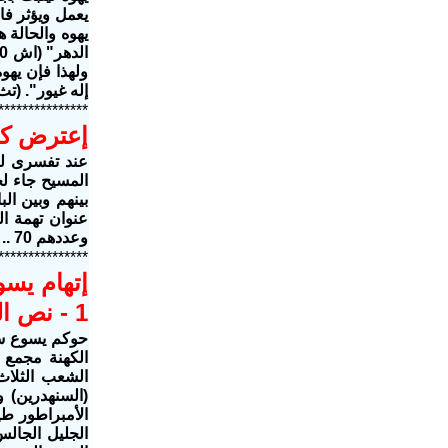
يهوه والحالة 
إله غيور". (تث 4: 24 و5: 9 ويش 24: 19 واش 9: 7 و42: 13 وهلم
***************
إعترض كه
عند تفسرى للأ
المسيح جاء لخ
عنوان تهمة ا
وعددهم 70 .. و (2) من معنى كلمة يهوه بحروف اللغة العبرية
***************
إتهام يس
1 - نص الحكم على يسوع
حوكم يسوع ست
الكهنة مجمع 
(السنهدرين) 
الجليل الجالس