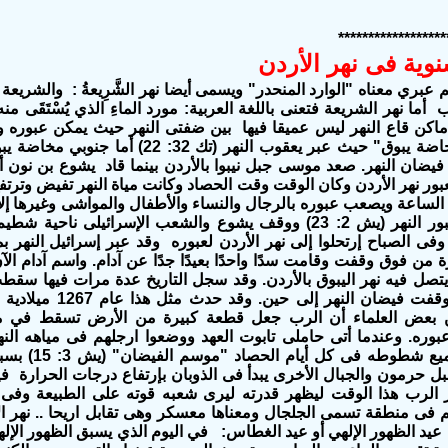
******************
وية فى نهر الأردن
م عبري معناه "الوارد المنحدر" ويسمى أيضا نهر الشَّرِيعةُ : والشريع
ما نهر الشريعة فتعنى باللغة العربية: مورد الماءِ الذي يُسْتَقَى منه 
أماكن قاع النهر ليس عميقا فيها بين ضفتى النهر حيث يمكن عبور
جنوبًا إلى "مخاضة يبوق" حيث عبر يعقوب ا
ور نهر الأردن وكان الوقت وقت الحصاد وكانت مياة النهر تفيض وترت
 فى الساعة ويصعب عبوره بالرجال والنساء والأطفال والمواشى وغيرها إ
رة من فوق وقفت وقامت سدًا واحدًا بعيدًا جدًا عن آدام. واسم آدام 
تصل فيه نهر اليبوق بالأردن. وقد سجل
التاريخ عدة مرات فيها سقط
ظن بعض العلماء أن الرب جعل قطعة كبيرة من الأرض تسقط في م
وره. وعندما أتى حاملى تابوت العهد ووضعوا ارجلهم فى مياهه النه
ممتلئ فى جميع شطوطه فى
بل حرمون والجبال الأخرى يبدأ فى الذوبان بإرتفاع درجات الحرارة 
ار الرب هذا الوقت ليظهر قدرته ليرى شعبه قوته على الطبيعة وفى 
 فى منطقة تسمى الجلجال ومعناها معسكر وهى تقابل اريحا .. نهر ا
 عيد الظهور الإلهي أو عيد الغطاس: في اليوم الذي يسبق الظهور الإلهي