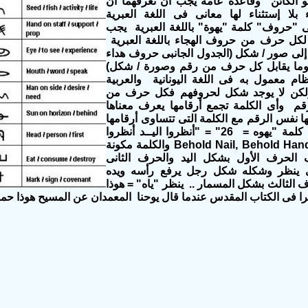
هو الكائن" وقاعدة عامة يجب أن نعرفهما أن
 بلا إستثناء لها معانى فى اللغة العبرية
 "حروف" كلمة "يهوة" باللغة العبرية يجب
كل حرف من حروف الهجاء باللغة العبرية
 إلى صور / شكل (الجدول الجانبى حروف هداء
ة وما يقابل كل حرف من رقم وصورة / شكل)
ظام معمول به فى اللغة اليونانية والعربية
ولكن لا يوجد شكل لحروفهم فكل حرف من
م وأى الكلمة تجمع أرقامها يعرف معناها
ا نفس الرقم مع الكلمة التى تتساوى أرقامها
وتعنى حروف كلمة "يهوه = 26" = "أنظروا اليــد أنظروا
المسمــار " Behold Nail, Behold Hand والكلمة مكونة
وف الحرف الأول بشكل اليد والحرف الثانى
نى ينظر وشكله شكل رجل يرفع رأسه ويده
 الثالث بشكل المسمار .. ينظر "ياه" = هوذا
ا فى الكتاب المقدس عندما قال يوحنا المعمدان عن المسيح هوذا حمل