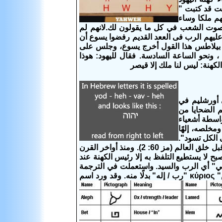
بت قد كتبت "
هم ملكا وساء
) فقال الرب لصموئيل اسمع لصوت الشعب في كل ما يقولون لك.لانهم لم
عليهم الرب فى الععد القديم رفضوا يسوع أن
د وأعلنوا أن ملكههم قيصر (يو 19: 130- 15) فلما سمع بيلاطس هذا القول أخرج يسوع، وجلس على
لعبرانية جباثا 14 وكان استعداد الفصح ، ونحو الساعة السادسة. فقال لليهود: هوذا
ي أورشليم في
م الضحايا من
واسطة أشعياء
ومخلصه، إلهًا
ص إلهنا" (اش 52: 10). مملكته على الكل تسود".
(مز 103: 19). ملكوته ملكوت أبدي وسلطانه في كل دور فدور". (دا 4: 3) الذي كان قبل خلق العالم (مز 60: 2). ومنذ أواخر القرن
 لا يستطيع التلفظ به إلا رئيس الكهنة عند
دني" أي الرب والسيد. واستعملت في الترجمة
السبعينية (السبتواغنتا Septuagint)، في القرن الثالث قبل المسيح لفظة "كيريوس" κύριος "رب / إله" بدلًا منه. وقد ورد اسم