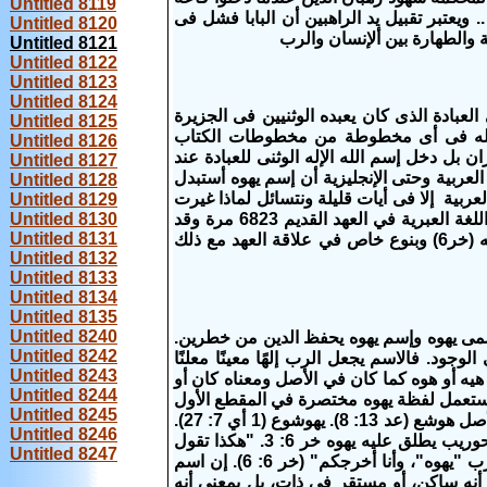
Untitled 8119
. ويعتبر تقبيل يد الراهبين أن البابا فشل فى
Untitled 8120
 والطهارة بين ألإنسان والرب
Untitled 8121
Untitled 8122
Untitled 8123
Untitled 8124
 فى العبادة الذى كان يعبده الوثنيين فى الجزيرة
Untitled 8125
الله فى أى مخطوطة من مخطوطات الكتاب
Untitled 8126
مران بل دخل إسم الله الإله الوثنى للعبادة عند
Untitled 8127
عربية وحتى الإنجليزية أن إسم يهوه أستبدل
Untitled 8128
عربية إلا فى أيات قليلة ونتسائل لماذا غيرت
Untitled 8129
الترجمة البيروتية إسم يهوه و وبدلته بإسم الرب بالرغم من وأنه ورد اسم يهوه في اللغة العبرية في العهد القديم 6823 مرة وقد
Untitled 8130
Untitled 8131
استعمل اسمًا لله للدلالة على معاملة الله للبشر (تك ص 2). أو معاملته لشعب بعينه (خر6) وبنوع خاص في علاقة العهد مع ذلك
Untitled 8132
Untitled 8133
Untitled 8134
Untitled 8135
Untitled 8240
ه الرب لموسى فقال إسمى يهوه وإسم يهوه يحفظ الدين من خطرين.
Untitled 8242
وجود. فالاسم يجعل الرب إلهًا معينًا معلنًا
Untitled 8243
يه أو هوه كما كان في الأصل ومعناه كان أو
Untitled 8244
وبعبارة أخرى هو الذي كان، والذي أعلن ذاته وصفاته (حر 3: 13-15). وتستعمل لفظة يهوه مختصرة في المقطع الأول
Untitled 8245
من أسماء العلم عند اليهود مثل يشوع اسم عبري معناه "يهوه خلاص". واسمه في الأصل هوشع (عد 13: 8). يهوشوع (1 أي 7: 27).
Untitled 8246
. وكذلك في المقطع كأشعياء وحزقيا وغيرهما. ومنذ عهد الله مع موسى على جبل حوريب يطلق عليه يهوه خر 6: 3. "هكذا تقول
Untitled 8247
لبني إسرائيل يهوه إله آبائكم... أرسلني إليكم". (خر 3: 15). "قل لبني إسرائيل أنا الرب "يهوه"، وأنا أخرجكم" (خر 6: 6). إن اسم
ة الذي اهيه". (خر 3: 14). ولكن ليس بمعنى أنه ساكن، أو مستقر في ذات، بل بمعنى أنه