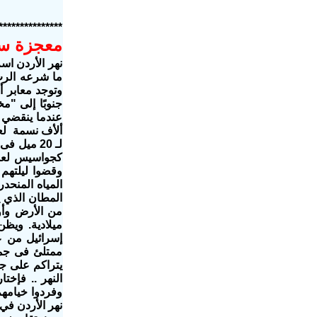
***************
معجزة سن
نهر الأردن اس
ما شرعه الرب أ
وتوجد معابر 
ألأف نسمة لعب
لـ 20 ميل
المياه المنحد
المطان الذي ي
ميلادية. وي
إسرائيل من عب
يتراكم على ج
النهر .. فإخت
وفردوا خيامهم
نهر الأردن في