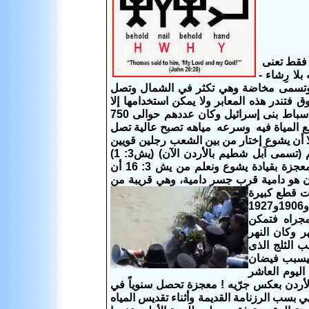
ة فقط تعنى
بلا رِشاء -
ه وتسمى مخاضة وهي تكثر في الشمال وتصل
لنهر (تك 32: 22) أما جنوبي مخاضة يبوق فتندر هذه المعابر ولا يمكن استخدامها إلا
عندما ينقضي فيضان النهر. صعد موسى جبل نيبوا بالأردن بينما قاد يشوع بن نون أسباط بنى إسرائيل وكان عددهم حوالى 750
فع المياة فيه وسرعه مياهه تصبح عالية تصل
لا أن يشوع إختار من بين الشعب رجلين قويين
كجواسيس لعبور النهر (يش 2: 23) ووقف يشوع والشعب الإسرائيلى ناحية شطيم (تسمى آبل شطيم بالأردن الآن) (يش3: 1)
وقضوا ليلتهم وفى الصباح إرتحلوا إلى نهر الأردن لعبوره وقد عبر إسرائيل النهر بمعجزة بقيادة يشوع ونعلم من يش 3: 16 أن
الآن هو دامية قرب جسر دامية، وهي قريبة من
ت قطع كبيرة
من الأرض وأوقفت فيضان النهر إلى حين. وقد حدث مثل هذا عام 1267 ميلادية و1906و1927
جراه فتمكن
ر وكان النهر
 كل أيام الحصاد "موسم الفيضان" (يش 3: 15) بسبب الثلج الذى
فيسبب فيضان
اليوم العاشر
لأردن بعكس جرّيه ! معجزة تحصل سنوياً في
 بسب الرزنامة القديمة وأثناء تقديس المياه