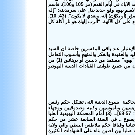
يعمل ويؤثر فالله موجود ليعمل ويؤثر، ليعلن ذاته وينفذ إرادته، ويرشد شعبه، كما ـرشد الآباء في أيام القدم (مز 105 و106). فاسم
لاسم يهوه وقع جديد يدل على سرمديته: "إله
الدهر" (اش 40: 28). "أنا الأول وأنا الآخر" (اش 41: 4 و44: 6 و48: 12). "قبلي لم يصوّر (أو يكوّن) إله، وبعدي لا يكون". (43: 10).
هة أخرى أمامه، لأنه مرتفع على كل الآلهة. "الرب إلهك هو نار آكلة كل
لإعتبار عند باقى المفسرين خاصة ان السيد
يد والعقيدة والفكر والمنهج وأسلوب التعامل
بينهم وبين الباقيين فيما يلى بحث مبسط عن الحروف العبرية ومعناها فى كلمة "يهوه" مستمد من دليلين أو برهانين (1) من
ن جميع طوايف القيادات الدينية اليهوديو
محاكمة يسوع الدينية التى تشكل حكم رئيس
يسيين وناموسيين وكتبة وصدوقيين ووجهاء
الشعب الثلاث (1) أمام حنان [يوحنا 18: 12-14 ، 24]. .. (2) أمام قيافا [متى 26: 57-68]... (3) أمام المحمكة اليهودية العليا
 يسوع .. في السنة السابعة عشر من حكم
د الحبرين حنانيا وقيافا حكم بيلاطس البنطي والي ولاية
صلبا بين لصين بناء على الشهادات الكثيرة