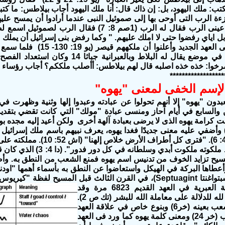
كتب: ملك اليهود، بل: إن ذاك قال: أنا ملك اليهود أجاب بيلاطس: ما كت
ءة الرب التى أوحى بها إلى صموئيل النبى عندما أرادوا أن يمسح علي
هذا الأمر فى عينى الرب فقال له الرب (1صم 8: 7
 اياي رفضوا حتى لا املك عليهم. " وكما رفض بنى إسرائيل أن يملك 
يملك عليهم فى العهد الجدي
كرسي الولاية في موضع يقال له البلاط وبا
******************
لإسم الخفى لمعنى "يهوه"
بدون "يهوه" إلا أنهم تحولوا عن عبادته وعبدوا إلها وثنية وظهرت ف
ن والسابع في أيام آحاز ومنسى عبادة "مولك" التي كانت تقضي بتقدي
هنت كرامة يهوه الذى لا يرضى بعبادة آلهة أخرى ولكن أعيد إليه مجده ب
: إلخ.) وأضفي عليه معنى جديدًا فغدا يهوه، يعرف نبيهم باسم ملك إسرائيل 
عالميًا (اش 44: 6). "فترى كل أطراف الأرض خلا
مسيح تزايد الخوف من تدنيس اسم يهوه فمنع الشعب من النطق به. وأصبح
وأعطاها البركة في الهيكل واستعاضوا عن النطق به بأسماء أهمها "او
 العبرية في العهد القديم
6823 مرة وقد
استعمل اسمًا لله للدلالة على معاملة الله للبشر (تك ص 2).
أو معاملته لشعب بعينه (خر6) وبنوع خاص في علاقة العهد
مع ذلك الشعب (خر 24) ومعنى كلمة يهوه كما ورد فى العهد