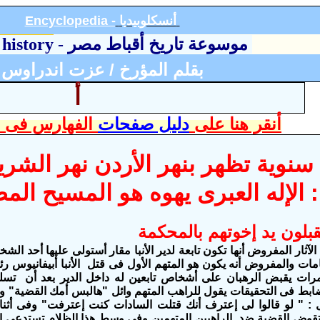
أنسكلوبيد
يا
Encyclopedia -
موسوعة تاريخ أقباط مصر
-
 history
بقلم المؤرخ / عزت اندراوس
أ
أنقر هنا على
دليل صفحات
الفهارس فى ا
نوية تظهر بنهر الأردن نهر الشر
 الإله العبرى يهوه هو المسيح ال
قبلون يد إخوتهم بالمحكمة
ن الآثار المفروض أنها تكون تابعة لدير الأنبا مقار أستولى عليها أحد ا
 إتهامات والمفروض أنه يكون هو المتهم الأول فى قتل الأنبا أبيفانيوس
 مرات يقبض الرهبان على أشخاص تابعين له داخل الدير بعد أن تسل
ل : " لو قالوا لى إعترف أنك قتلت السادات كنت إعترفت" وفى أثن
تقوض القضية ضد الراهبين المتهمين وفى وسط هذا الظلام تستدعى ال