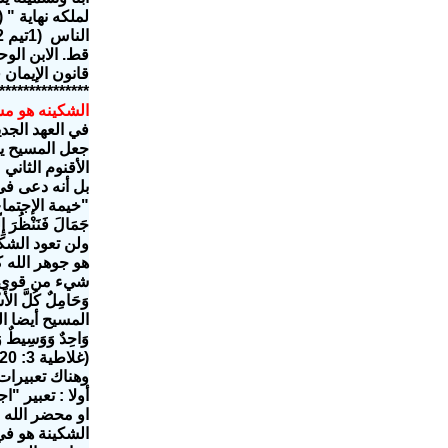
الناس (1تيم 2: 5) لأنه يوجد إله واحد ووسيط واحد بين الله والناس: الإنسان يسوع المسيح،
قط. الابن الوح
قانون الإيمان
***************
الشكينه هو مس
الأقنوم الثان
بل أنه دعى فى
"خيمة الإجتماع
ولن تعود الشكينة
هو جوهر الله 
وَحَامِلٌ كُلَّ الأَ
وَاحِدٌ وَوَسِيط
(غلاطية 3: 20) وَأَمَّا الْوَسِيطُ فَلاَ يَكُونُ لِوَاحِدٍ. وَلكِنَّ اللهَ وَاحِدٌ."
وهناك تعبيرات 
أولا : تعبير 
او محضر الله 
الشكينة هو في