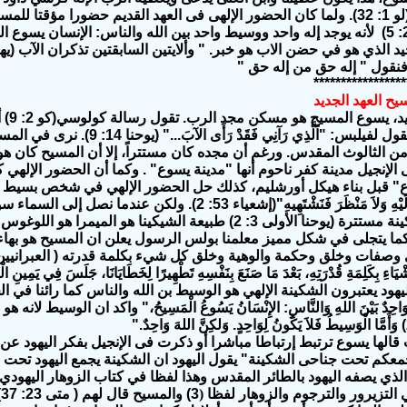
لملكه نهاية " (لو 1: 32). ولما كان الحضور الإلهى فى العهد القديم حضورا 
يد الذي هو في حضن الاب هو خبر. " وألايتين السابقتين تذكران الآب (يهوه
 فنقول " إله حق من إله حق "
*****************
يح العهد الجديد
في ال
جعل المسيح يقول لفيلبس: "اَلَّذِي ر
ي من الثالوث المقدس. ورغم أن مجده كان مستتراً، إلا أن المسيح كا
 الإنجيل مدينة كفر ناحوم أنها "مدينة يسوع" . وكما أن الحضور الإل
" قبل بناء هيكل أورشليم، كذلك حل الحضور الإلهي في شخص بسيط إلى حد ما
جَمَالَ فَنَنْظُرَ إِلَيْهِ وَلاَ مَنْظَرَ فَنَشْتَهِيهِ"(إش
 مستترة (يوحنا الأولى 3: 2)
طبيعة الشيكينا هو الميمرا هو اللوغوس 
كما يتجلى في شكل مميز معلمنا بولس الرسول يعلن ان المسيح هو بهاء
شْيَاءِ بِكَلِمَةِ قُدْرَتِهِ، بَعْدَ مَا صَنَعَ بِنَفْسِهِ تَطْهِيرًا لِخَطَايَانَا، جَلَسَ فِي 
ٌ وَاحِدٌ بَيْنَ اللهِ وَالنَّاسِ: الإِنْسَانُ يَسُوعُ الْمَسِيحُ،" واكد ان الوس
قالها يسوع ترتبط إرتباطا مباشرا أو ذكرت فى الإنجيل بفكر اليهود عن
"اجمعكم تحت جناحى الشكينة"
يقول اليهود ان الشكينة يجمع اليهود تحت ج
الذي يصفه اليهود بالطائر المقدس وهذا لفظا في كتاب الزوهار اليهودي
 التزيرور والترجوم والزوهار لفظا
(
3)
والمسيح قال لهم
(
متى 23: 37
)