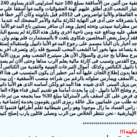
م
تيار الشعب الذى أطلق عليهم كهنة العشوائيات والمدعوا أسقفا على سيد
وأرجعه القائمقام والأنبا تواضروس فى 2012م قبل 
مطرانية سيدنى وتحته إنجيل وبعد أن سافر بسنتين باع المدعو الأنبا دانيي
طى عليه ويدافع عنه ومن ناحية أخرى وقبل هذه الكارثة لم يسمع الباب
الشكاوى فقد أرسل بعض المخلصين شكاوى بلغت 9
جد أخبار بأن البابا مصمم على رجوع المدعو الأنبا دانييل وإستقباله 
ة يتصاعد منها بخور أما الشعب المحب للمسيح فله راى وتصرف آخر بعد إن
تبرع مطالبا بح جذري والسؤال الآن هل سيتبرع الشعب وهم يرون الأنبا
وح القدس وتسبب فى كارثة مالية يعلم الرب مداها وحتى ألان لم يصدر ال
با دانييل الكنائس وكذلك أموال التبرعات العينية والنقدية من الكنائس
ذها بدون إطلاع اللجان عليها أنه أمر خطير أن يكون المتسبب فى هذا ال
لأسقف ويمارس صلواته بالرغم من شراءه منصب الأسقفية - إن بيت سي
درس يزيل المبنى الذى شيده هذا المدعو ولكن أساسه الذى هو الأنبا داني
شلح الأنبا دانييل - إن ما يحدث أمامنا هو تقديم كبش فداء هؤلاء العام
 انه طلب من علمانيين مثل عائلة رمزى الذين يقومون بخدمة إجتماعية 
اس الفساد ما زال موجودا وهو رأس شيطانية تقلم أطرافها فتنموا ثاني
لإيبارشية - نحن ننتظر الخلاص من الرب ونصلى قائلين يارب إصلح كني
*************************
كينه!!!