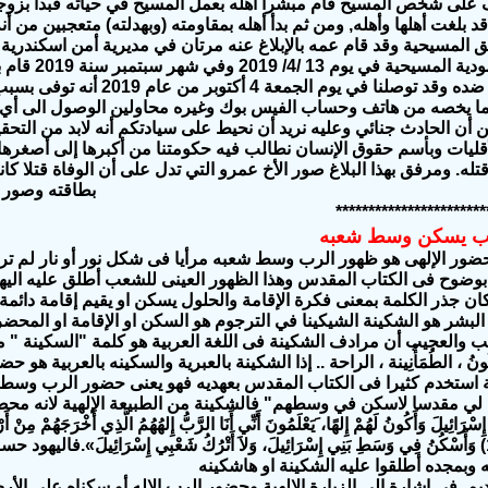
على شخص المسيح قام مبشراً أهله بعمل المسيح في حياته فبدأ بزوجت
د بلغت أهلها وأهله, ومن ثم بدأ أهله بمقاومته (وبهدلته) متعجبين من أ
ق المسيحية وقد قام عمه بالإبلاغ عنه مرتان في مديرية أمن اسكندر
إعتمد بالمعمود
أثار عائلته ضده وقد توصلنا في يو
ا يخصه من هاتف وحساب الفيس بوك وغيره محاولين الوصول الى أي
 أن الحادث جنائي وعليه نريد أن نحيط على سيادتكم أنه لابد من التحقيق
قليات وبأسم حقوق الإنسان نطالب فيه حكومتنا من أكبرها إلى أصغر
قتله. ومرفق بهذا البلاغ صور الأخ عمرو التي تدل على أن الوفاة قتلا
بطاقته وصور ا
***********************
لرب يسكن وسط شعبه
حضور الإلهى
هو ظهور الرب وسط شعبه
مرأيا فى شكل نور أو نار
لم تر
بوضوح فى الكتاب المقدس وهذا الظهور العينى للشعب أطلق عليه ال
 جذر الكلمة بمعنى فكرة الإقامة والحلول يسكن او يقيم إقامة دائمة 
البشر هو الشكينة
الشيكينا في الترجوم هو السكن او الإقامة او المح
ب والعجيب أن مرادف الشكينة فى اللغة العربية هو كلمة "السكينة " 
ُكُونُ ، الطُمَأْنِينة ، الراحة .. إذا الشكينة بالعبرية والسكينه بالع
رَائِيلَ وَأَكُونُ لَهُمْ إِلهًا، َيَعْلَمُونَ أَنِّي أَنَا الرَّبُّ إِلهُهُمُ الَّذِي أَخْرَجَهُمْ مِنْ
" (1 مل 6: 13) وَأَسْكُنُ فِي وَسَطِ بَنِي إِسْرَائِيلَ، وَلاَ أَتْرُكُ شَعْبِي إِسْرَائِ
بمجده أطلقوا عليه الشكينة او هاشكينه
يم في إشارة إلى الزيارة الإلهية وحضور الرب الإله أو سكناه على الأر