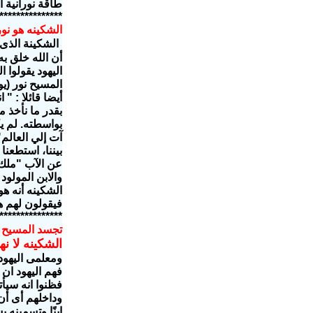
طاقة نورانية أ
***************
الشكينه هو نو
اليهود يقولوا ا
المسيح نور (
يو 
أيضا قائلا : "
ان
بقدر ما نأخذ م
آت إلي العالم"
بيننا، استطعنا
والابن المولود
فيقولون لهم ه
***************
تجسد المسيح 
الشكينه لا نها
ومعلمى اليهود
فهم اليهود ان
فظنوا انه سيأ
وداخلهم أى أن 
ابنًا وتسمينه 