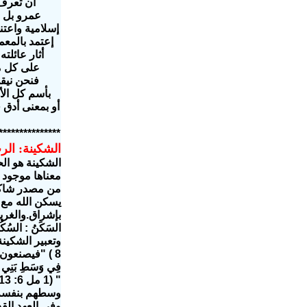
أن تعرف 
عمرو بل ق
إسلامية واعتن
على كل م
فنحن نيقن
بأسم كل الأ
أو بمعنى أدق 
***************
الشكينة: ا
الشكينة هو ال
معناها موجود 
من مصدر شاكان
يسكن الله مع 
بإشراق.والغري
السَكَنُ : الس
فِي وَسَطِ بَنِي إِسْ
وسطهم بنفسه و
وفى العهد القد