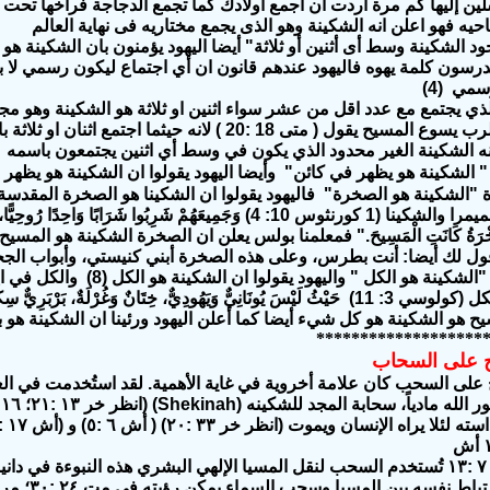
ين إليها كم مرة أردت أن أجمع أولادك كما تجمع الدجاجة فراخها تحت جن
حيه فهو اعلن انه الشكينة وهو الذى يجمع مختاريه فى نهاية العالم
وجود الشكينة وسط أى أثنين أو ثلاثة"
أيضا اليهود يؤمنون بان الشكينة هو
يدرسون كلمة يهوه
رسمي
(4)
ذي يجتمع مع عدد اقل من عشر سواء اثنين او ثلاثة هو الشكينة وهو مجد
لرب يسوع المسيح يقول
(
متى
18 :20
)
لانه حيثما اجتمع اثنان او ثلا
ه الشكينة الغير محدود الذي يكون في وسط أي اثنين يجتمعون باسمه
"
الشكينة هو يظهر في
كائن"
وأيضا اليهود يقولوا ان الشكينة هو يظه
 "الشكينة هو الصخرة"
فاليهود يقولوا ان الشكينا هو الصخرة
المقدسة (7
يمرا والشكينا
(1
كورنثوس 10: 4
)
وَجَمِيعَهُمْ شَرِبُوا شَرَابًا وَاحِدًا رُوحِيًّا، 
خْرَةُ كَانَتِ الْمَسِيحَ.
"
فمعلمنا بولس يعلن ان الصخرة الشكينة هو المسيح 
أقول لك أيضا: أنت بطرس، وعلى هذه الصخرة أبني كنيستي، وأبواب الجح
"الشكينة هو الكل "
واليهود يقولوا ان الشكينة هو الكل
(8)
والكل في ا
كل
(
كولوسي 3: 11
)
حَيْثُ لَيْسَ يُونَانِيٌّ وَيَهُودِيٌّ، خِتَانٌ وَغُرْلَةٌ، بَرْبَرِيٌّ سِكّ
يح هو الشكينة هو كل شيء
أيضا كما أعلن اليهود ورئينا ان الشكينة هو
*******************
 على السحاب
على السحب كان علامة أخروية في غاية الأهمية. لقد استُخدمت في الع