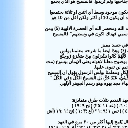
احيها ولم تريدوا.
فالمسيح هو الذي يجمع
 يكون موجود وسط أي اثنين او ثلاثة يجتمعوا
فاليهود عندهم قانون ان أي اجتماع ليكون رسمي لا بد ان يكون 10 او اكثر ولكن اقل من 10 هو
 الله ومحضر الله أي الحضرة الالهية
(5)
ومن
ثة باسمي فهناك اكون في وسطهم
"
فالمسيح
ر في جسد مميز
)
وهذا ايضا ما شرحه معلمنا بولس
لأَنَّهُمْ كَانُوا يَشْرَبُونَ مِنْ صَخْرَةٍ رُوحِيَّةٍ
بوضوح معلنا لاهوته
يعنى الإيمان بيسوع (مت
يم لن تقوى عليها.
لكل
ومعلمنا بولس الرسول يقول ان المسيح
ِيثِيٌّ، عَبْدٌ حُرٌّ، بَلِ الْمَسِيحُ الْكُلُّ وَفِي الْكُلِّ.
"
 بهاء مجد يهوه وهو رسم الجوهر الإلهي
هد القديم بثلاث طرق متمايزة:
٢ - لتغطي قداسته لئلا يراه الإنسان ويموت (انظر خر ٣٣ :٢٠) ( أش ٦ :٥) و (أش ١٧ :٤ ) ( تس ١ ؛٩ :١ * (أع ؛٣ :١ ) (نح ؛١ :١٩ (أش
٣ - في دانيال ٧ :١٣ تُستخدم السحب لنقل المسيا الإلهي البشري هذه النبوءة في دانيال يُلمح إليها أكثر من ٣٠ مرة في العهد
الجديد. هذا الارتباط نفسه بين المسيا وسحب السماء يمكن رؤيته في مت ٢٤ :٣٠؛ مر ١٣ :٢٦؛ لو ٢١ :٢٧؛ ١٤ :٦٢؛ أع .٧ :١ رؤ ؛١٧