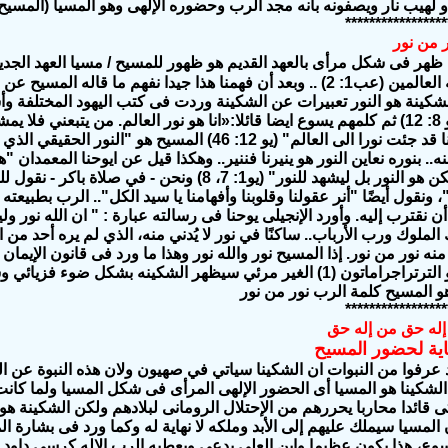
و لهيب نار
و
يصفونه بأنه
مجد
الرب
و
حضوره الإلهى
وهو المسيا (المسيح)
*****************
ر من نور
أن الله خلق به العالمين (عب1: 2) .. وبعد أن فهمنا هذا جيدا نفهم ما
لشكينة هو النور
تعبيرات عن الشكينة وردت فى كتب اليهود المختلفة وأ
8:
12
) ثم كلمهم يسوع ايضا قائلا:«انا هو نور العالم. من يتبعني فلا ي
ا قد جئت نورا الى العالم" (يو 12: 46) المسيح
نه.. بنوره نعاين النور هو ينيرنا فننير.. وهكذا قيل عن ايوحنا المعمدان 
بواسطته. لم يكن هو النور بل ليشهد للنور" (يو1: 7، 8)
، ونقول أيضًا "أنر عقولنا وقلوبنا وأفهامنا يا سيد الكل".. الرب بطبيعته
 أن نقترب إليه.
وأورد الإنجيلى يوحنا فى رسالته عبارة : "
ان الله نور ول
 منه نور من نور.
إذا المسيح نور والله نور وهذا ما ورد فى قانون الإيما
الشكينه أنه هو الترتراجراماتون (1) الغير مرئي سيظهر الشكينه بش
و المسيح كلمة الرب نور من نور
*****************
إله حق من إله حق
ية
لحضور المسيح
 عرفوا من النبوات ان الشكينا سياتي في صهيون ولان هذه النبوة عن ال
 الشكينا هو المسيا أى الحضور الإلهى المرأى فى شكل المسيا ولما كانت
تى قائدا محاربا يحررهم من الإحتلال الرومانى لبلادهم ولكن الشكينة
المسيا سيملك عليهم إلى الأبد وملكه لا نهاية له وكما ورد فى بشارة ا
يسوع، هذا يكون عظيما وابن العلى يدعى ويعطيه الرب الإله كرسي داود أ