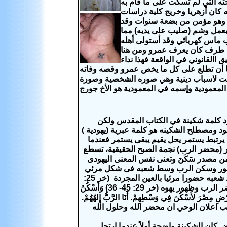
ه التي لم تسكت على ما قام به
نه كان أزهريا وخريج كلية دراسات
ية وهو مؤمن من بضعة سنوات وقد
ية المسيحية في يوم 13 /4/ 2019 وفي شهر سبتمبر سنة 2019 قام بعمل وشم (صليب على يديه) مما
م الجمعة 4 أكتوبر من عام 2019 أنه توفى بسبب ماس كهربائي وقد أستولى أهله
 طرف كان يعرف عمرو ومن هنا
 االقانوني في الواقعة فهذا نداء
ها أن تطلع على كل ما يخص عمرو وقصه وفاته
 كانت لاسباب دينية وهي صوره الشخصية وصورة
لمعمودية وإسمه في المعمودية هو الأخ جورج
د كلمة شكينة في الكتاب المقدس ولكن
يهود ومصطلح
الشكينه
هو كلمة عبرية (يهودية )
يرتبط يستمر يحل يقيم يبقى يستمر فعندما
ضر (محضر الرب) نجمة الصبح الحقيقية، تسطع
من مصدر سَكَنَ وتعنى نفس المعنى اليهودى
ربية هو حضور وسكن الرب وسط شعبه فى شكل مرئي
وتعبير الشكينة استخدم كثيرا فى الكتاب المقدس بعهديه فهو يعنى حضور الرب وسط شعبه حضورا مرئيا بالعين المجردة (خر 25:
8 ) "فيصنعون لي مقدسا لاسكن في وسطهم" فالشكينة من الطبيعة الإلهية لانه محضر الرب وظهور يهوه (خر 29: 45- 36) وَأَسْكُنُ
 أَرْضِ مِصْرَ لأَسْكُنَ فِي وَسْطِهِمْ. أَنَا الرَّبُّ إِلهُهُمْ.
يلَ».فاليهود حسب اعلان الوحي ان محضر الله وحلول الله
ض كان الشكينة واضحة أولاً عندما إرتحل