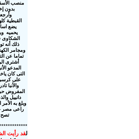
بدون إخ
يضع اساس 
يحميه وبغ
ذلك أنه تو
ومجامر الكهن
تماما عن ال
أشترى الر
المدعو الأن
التى كان ياخ
على كرسى ا
والأنبا تا
المفروض حرم و
وبلغ به الأمر
راعى مصر - ر
تصح ا
*************
ل
قد رأيت الش