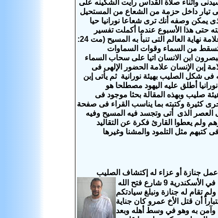
يدنى وأثناء صلاة القداس رأيت الشكينه على
ى تيار داخل حزمة من الشعاع من المستحيل
ى يمكن وصفه أنك ترى شعاعا نورانيا حيا
يته حتى هذا الأسبوع عندما أكملت تفسير
التى تنبأ به المسيح
(مت 24:
جوم تسقط من السماء وقوات السماوات
يبصرون ابن الانسان اتيا على سحاب السماء
مة إبن الإنسان علامة الحضور الإلهى فى
 فى شكل الصليب بهيئة نورانية ثم يأتى إبن
رانيا أطلق عليه اليهود مصطلحا هو
يئة صليب وبهذه المقالة بحثا موجود فى
رى كثيرة وكتبته بما يناسب القراء فى صفحة
 العصر الذى أتى وتجسد فيه المسيح وفيه
م ولم يعطوا القارئ فكرة عن التقاليد
ى كتبهم مثل التلمود والمشنا وغيرها
ا
عمل جنازة أو عزاء له إكتشاف الصليب
على يده اليمنى من قبل المغسلين" ؟؟؟؟؟ عمرو حسين محمد السايح بصيلة. يقيم في الأسكندرية 9 شارع فتح الله
لم تقام له جنازة ونبلغ سيادتكم
اراً أن قتل الأخ عمرو كان جناية
آمن به وهو في وسط أهله وبعد