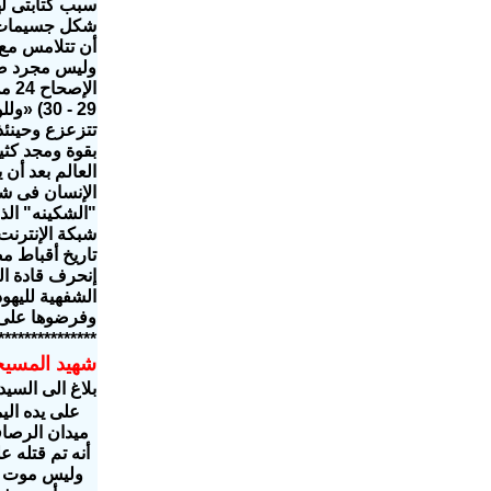
سبب كتابتى له
شكل جسيمات م
أن تتلامس مع 
وليس مجرد ضوء
الإصحاح 24 من إنجيل متى والذى إهتممت فيه بمعتقدات اليهود وأفكارهم وكان عن علامة نهاية العالم
29 - 0
تتزعزع وحينئذ
بقوة ومجد كثي
العالم بعد أن
الإنسان فى شك
"الشكينه" الذ
شبكة الإنترنت
تاريخ أقباط م
إنحرف قادة ال
الشفهية لليهو
وفرضوها على 
***************
شهيد المسي
بلاغ الى السي
ميدان الرصاف
أنه تم قتله ع
وليس موت ط