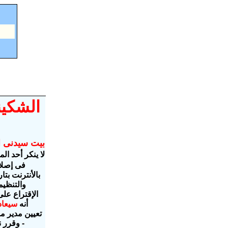
الشكين
بيت سيدنى ا
لا ينكر أحد ال
والتنظيم
الإقتراع عل
أنه
سيعاد
- وقرر ن