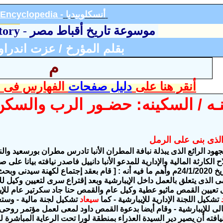
أنسكلوبيد
يا
Encyclopedia -
موسوعة تاريخ أقباط مصر
-
tory
بقلم المؤرخ / عزت اندرا
م
أنقر هنا على
دليل صفحات
الفهارس فى ا
ـه / السكينه:
حضـور الرب والسك
لذى بنى على الرمل
مجهود الرائع الذى يبذلة نبافة المطران الأنبا تادرس مطران بورسعيد والن
بالأنترنت بتاريخ 24/1/2020م وأهم ما فيه أنه : [ قام بعقد إجتماع لكهنة س
ى الذى يتعلق بالعمل داخل الإيبارشية وبعد إقتراع سرى لتعيين وكيل لل
ى تعيين القمص ماثيو عطية وكيل عام والقمص حنا جاد سكرتير عام للإي
تشكيل اللجنة الإدارية للإيبارشية - كما
سيعاد
تشكيل لجنة مالية - وستعي
يافته أن يصير دير السيدة العذراء بمنطقة لورا تحت الرعاية المباشرة للب