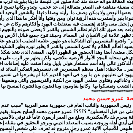
ذه المقالة هو أنه حدث منذ عدة سنين فى كنيسة مارينا ببنيرث غرب س
ضيئة متناهية فى الصغر متماثلة إلى حد عجيب وتبدو وكأنها تسبح ف
بعضها البعض ولا يمكن وصف ما رأيته وصفا دقيقا والشعور الوحيد الذ
ا ينير وأستمرت هذه الرؤية ثوان ومن وقتها وأنا أفكر ما هذا الذى رأ
3) «وللوقت بعد ضيق تلك الايام تظلم الشمس والقمر لا يعطي ضوءه والن
 تظهر علامة ابن الانسان في السماء. وحينئذ تنوح جميع قبائل الارض و
ر" واجمع المفسريين أن الشاكيناه هو ظهور علامة الصليب الذى هو علا
 يسود العالم الظلام ولا تضئ الشمس والقمر لا يظهر نوره يظهر الشكينه
ل مضيئ أيضا وهذا الحضور هو الظهور الإلهى المضئ الذى يتخذ شكلا نو
ي في سحابة المجد الأنوار الأرضية تتلاشى، ولكن يظهر نور الرب على ه
 للدكتور غالى وله أسم مستعار هولى بايبل وقد اضفت عليه إضافات اخ
صر .. ملاحظة: أهمل معظم المفسريين فى تفسيرهم التفكير السائد فى
يهود فى تعليمهم عن ما ورد فى العهد القديم كما لم يشرحوا فى تفسيره
د وعاداتهم وفتاوى معلمى اليهود من الكتبة والفريسيين والتى وضعوها ف
الشعب وتمسكوا بها وكانوا يقاومون ويناقضون ويناقشون المسيح به
***********************
حية عمرو حسين محمد
د رئيس الجمهورية والنائب العام فى جمهورية مصر العربية "سبب عدم 
ة محرم بك بالأسكندرية, ويبلغ من العمر أربعون عاماً قد توفي بالأمس و
لى أيدي أهله وزوجته بسبب المعتقد الديني ونرجو التحقيق في مقتله إعتب
بيعي للأسباب الآتية عمرو رجل متزوج قد تعرف على شخص المسيح و