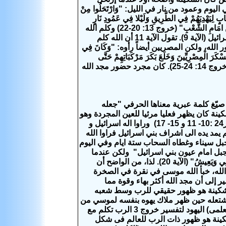
مود من نار في الليل: "وَارْتَحَلُوا مِنْ
ٍ لِيَهْدِيَهُمْ فِي الطَّرِيقِ وَلَيْلا فِي عَمُودِ نَارٍ
مَامِ الشَّعْبِ" (خروج 13: 20-22)
وكلم الله
موسى من عمود السحاب في خروج 33 مؤكداً له أن حضوره سوف يصاحب شعب إسرائيل (الآية 9). تقول الآية 11 أن الله كلم
ه، ولكن المصريين أيضاً رأوه: "وَكَانَ فِي
رَ الْمِصْرِيِّينَ وَخَلَعَ بَكَرَ مَرْكَبَاتِهِمْ حَتَّى
سَاقُوهَا بِثَقْلَةٍ. فَقَالَ الْمِصْرِيُّونَ: نَهْرُبُ مِنْ اسْرَائِيلَ لانَّ الرَّبَّ يُقَاتِلُ الْمِصْرِيِّينَ عَنْهُمْ" (خروج 14: 24-25). كان مجرد حضور مجد الله
يّغ كلمة عبرية معناها الحرفي "جعله
ينة كان يظهر فعليا مرئيا للعين المجردة وهو
عمود السحاب وعمود النار مثل (خر 24: 15) مجد الله كافود يهوه في زمن موسى (خر24 :10- 11 و 15- 17) وراوا اله اسرائيل و
مد يده الى اشراف بني اسرائيل فراوا الله
 سيناء وغطاه السحاب ستة ايام وفي اليوم
بل امام عيون بني اسرائيل"
ولكن عندما
طلب موسى أن ينظر مجد الله، قال له الله: "لا تَقْدِرُ انْ تَرَى وَجْهِي لانَّ الْانْسَانَ لا يَرَانِي وَيَعِيشُ" (الآية 20). لذا، من الواضح أن
لله، خبأ الله موسى في نقرة في الصخرة
 إلى أن مجد الله أكثر بهاء وقوة مما
شكينة هو ظهور حقيقي
للرب
وسط شعبه
مشتعله حين ظهر ملاك يهوه بنفسه لموسي من
علمى)
اليهود
لتفسير
خروج 3
الرب
تكلم مع
كينة هو ظهور ذات
الرب
للعالم
فى شكل