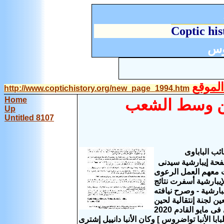
C
optic his
وس
لموقع
http://www.coptichistory.org/new_page_1994.htm
Home
ن وسط الشعب
Up
Untitled 8107
ائب الباباوى
فى إصلاح الكارثة المالية والإدارية للمدعو الأنبا دانييل فاصدر نيافته بيانا على صفحة إيبارشية سيدنى
يدنى وبحث معهم العمل الرعوى
إيبارشية أسفرت نتائج
بارشية - وصرح نيافته
ن لجنة إنتقالية لحين
تعيين مدير مالى للإيبارشية - وقام أيضا بدعوة القمص داود لمعى لعمل مؤتمر روحى فى مايو القادم 2020
ابا الأنبا تواضروس ] وكان الأنبا دانييل إشترى