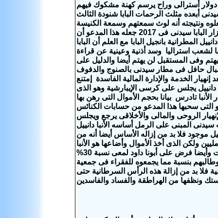
نصب الأسقفية من أثنين من الأساقفة بمبلغ 180 جنية أسترلينى الذى يساوى 240 دولار أسترالى وراح يرسم كهنة مشكوك فيهم
نى أبعده مثلث الرحمات البابا شنودة الثالث
باباويته وكان أكبر خطأ فعلوه ونتيجته أنه لوث سمعتهم وسمعة الكنيسة
القبطية كلها بتصرفاته حتى أدى فى النهاية لكارثة مالية والأمر المضحك أنه عندما زار البابا سيدنى فى 2017 جعله هذا المدعو أن
ل المطرانية بانجيل البابا مع العلم أن البابا
ا لشعب استراليا وسد أذنية وعينية عن قراءة
 بالمستندارت فلم يهتم ولن يهتم وفى المستقبل لن يهتم أيضا والدليل على
إستقبال حافل فى مطار سيدنى بالصنوج والدفوف
هيار الخدمة والإدارة المالية الفاسدة إمتنع
 دانييل يجلس على كرسى الإيبارشية وهو الذى
أنبا تادرس بيانا بحجم الأموال التى رهن بها
 أو التى سحبها هذا المدعو من حسابات الكنائس
إنهيار الروحى والمالى والأخلاقى يرجع ويجلس
دنى المبنى على الرمل أساسه الأنبا دانييل
يل موجود فلا بد من إزاله الأساس أيضا أنه من
ليين ولكن الذى أخذ الأموال وأضاعها هو الأنبا
دانييل والذى فرض على كل أسقف بأتى لأستراليا مبلغ 30% مما يجمعه من تبرعات وأيضا فرض على أبونا داود لمعى نسبة 30%
وطالبهم بنسبة مما يجمعوه للفقراء فى جمعية
ة فلا بد من إزالة هذه الرأس السرطانية حتى
ستك ونظفها من الهراطقة والفساد والفاسدين