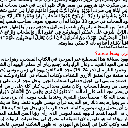
ن سكوث عند هروبهم من مصر هناك ظهر الرب في عمود سحاب في اليوم وع
فِي ايثَامَ فِي طَرَفِ الْبَرِّيَّةِ. وَكَانَ الرَّبُّ يَسِيرُ امَامَهُمْ نَهَارا فِي عَمُودِ سَحَاب
كَيْ يَمْشُوا نَهَارا وَلَيْلا. لَمْ يَبْرَحْ عَمُودُ السَّحَابِ نَهَارا وَعَمُودُ النَّارِ لَيْلا مِنْ ا
وجه" من السحابة ولم يكن شعب إسرائيل وحدهم من رأوا إظهار حضور الل
َ الرَّبَّ اشْرَفَ عَلَى عَسْكَرِ الْمِصْرِيِّينَ فِي عَمُودِ النَّارِ وَالسَّحَابِ وَازْعَجَ عَسْكَ
اً لإقناع أعداؤه بأنه لا يمكن مقاومته.
*****************
الرب وسط شعبه؟
يهود بصياغة هذا المصطلح غير الموجود في الكتاب المقدس، وهو إحدى ص
 فى العهد القديم .. وقال الراباوات (جمع رباى أى معلم)
اليهود
ان الشك
 صنعة من العقيق الازرق الشفاف وكذات السماء في النقاوة ولكنه لم ي
ا فصعد موسى الى الجبل فغطى السحاب الجبل وحل مجد الرب على جبل
وسى من وسط السحاب وكان منظر مجد الرب كنار اكلة على راس الج
ي لمجد الله كان مخففاً بعض الشيء. وعندما طلب موسى أن يرى مجد ا
 مر بجواره. بعد ذلك رفع الله يده فرأى موسى ظهره فقط. وهذا قد يشير
ن أن يتحمل رؤيته بصورة كاملة.
فمجد الرب الذي يحل هو الشكينة فال
 فى العهد القديم لـ
يهوه
لنبيه
لموسي
الذى رأى رؤيا العين
العليقه ال
ر ويؤكد انه هو ظهوره لان العليقه لم تحترق في محاضرات الربوات
(م
قه وكتب كثيرا في المدراش اليهودي انه ظهور الشكينه لموسي فالش