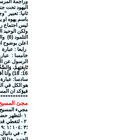
وراجمة المرسل
اليهود تحت جنا
ثانيا: تعبير "
باسم يهوه او 
ليس اجتماع 
ولكن الوحيد ال
التلمود
(6)
وا
اعلن بوضوح ان
رابعا :
عبارة 
خامسا :
عبارة
الرسول عن الم
تَابِعَتِهِمْ، وَالصَّ
16: 18)
وأنا 
سادسا: عبارة 
هو الكل في ال
فيؤكد ان المس
************
مجئ المسيح
مجيء
المسيح
١ -لتظهر حضور الله مادياً، سحابة المجد للشكينه (Shekinah) (انظر خر ١٣ :٢١؛ ١٦ :١٠؛ ) (عد ١١ :٢٥) ( نح ٩ :١٩ )
؛٣ :١٠٤ ؛١ :١٩ أش