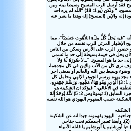
مؤقتا للمسيح فقد أرسل الرب المسيح وسيطا بينه وبين
" ولكن (يو 1: 18)
"الله لم يره احد
) إله والإبن (المسيح) إله وهذا ما يعبر عنه
عهد الجديد، يسوع المسيح هو مسكن مجد الرب. تقول رسالة كولوسي(كو 2: 9) أنه "فِيهِ يَحِلُّ كُلُّ مِلْءِ اللاَّهُوتِ جَسَدِيّاً"، مما
َآنِي فَقَدْ رَأَى الآبَ..." (يوحنا 14: 9). نرى في المسيح الإظهار المرئي للرب نفسه من خلال
ن هو حضور الرب على الأرض وسكن بين الناس
هي كان يحل في خيمة بسيطة إلى حد ما تسمى
 هو المسيح. "...لاَ صُورَةَ لَهُ وَلاَ
عياء 53: 2). ولكن عندما نصل إلى السماء سوف نرى كل من الآب والإبن في كل مجدهما،
وضوء وسيط بين الله والعالم او بمعنى اخر
 مجد يهوه ورسم الجوهر الإلهي وحامل كل
شيء من قوى وصفات وخلق وحكمة والوهية وخلق كل شيء بكلمة قدرته ( العبرانيين 1: 3) الَّذِي، وَهُوَ بَهَاءُ مَجْدِهِ، وَرَسْمُ جَوْهَرِهِ،
يَمِينِ الْعَظَمَةِ فِي الأَعَالِي،" فيؤكد ان الشكينة هو
المسيح أيضا اليهود يعتبرون الشكينة الإلهي هو الوسيط بن الله والناس كما رائنا في الجزء السابق (1 تيموثاوس 2: 5) لأَنَّهُ يُوجَدُ إِلهٌ
يط لانه هو الشكينة حسب المفهوم اليهودي هو الله نفسه
 الشكينه
ناحيه : اليهود يفهمونه جيدا انه عن الشكينة
(2)
.
وأيضا تعبير اجمعكم تحت جناحي
«يا أورشليم يا أورشليم يا قاتلة الأنبياء