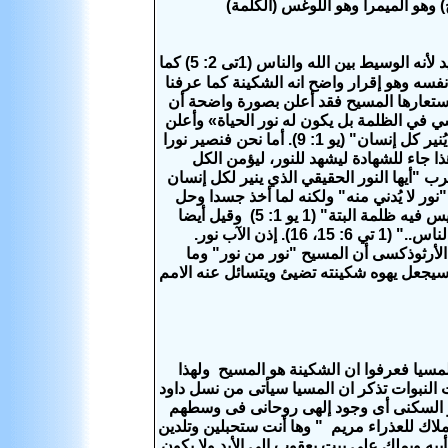
 وهو الميمرا وهو اللوغس (الكلمة)
الشكينة الذى ظهر فى شكل مرأى بالعهد القديم هو ظهور للمسيح / مسيا العهد الجديد لأنه الوسيط بين الله والناس (1تى 2: 5) كما
 قاله المسيح عن نفسه وهو إقرار واضح انه الشكينة كما عرفنا
ستعارها المسيح فقد أعلن بصورة واضحة أن
مشي في الظلمة بل يكون له نور الحياة» وأعلن
هو "النور الحقيقي الذي يُنير كل إنسان" (يو 1: 9). أما نحن فنصير نورا
"هذا جاء للشهادة ليشهد للنور، ليؤمن الكل
 ونحن - في صلاة باكر - نقول للرب "أيها النور الحقيقي الذي ينير لكل إنسان
 "نور لا يُدني منه" ولكنه لما أخذ جسدا وحل
يس فيه ظلمة البتة" (
1 يو 1: 5)
وقيل أيضا
عن الآب "ملك الملوك ورب الأرباب.. ساكنًا في نور لا يُدني منه، الذي لم يره أحد من الناس.." (1 تي 6: 15، 16). إذن الآب نور.
ن الأرثوذكسى أن المسيح "نور من نور"
وما
كل ضوء فزيائي وسيجعل يهوه شكينته تضيئ ويتسائل عنه الامم
مسيا فعرفوا ان الشكينة هو المسيح ولهذا
 النبوات تذكر ان المسيا سيأتى من نسل داود
 هو السكنى أى وجود إلهى روحانى فى وسطهم
لملاك للعذراء مريم
" وها أنت ستحبلين وتلدين
بيه ويملك على بيت يعقوب إلى الأبد ولا يكون