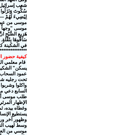
شعب إسرائيل م
سُكُّوتَ وَنَزَلُوا 
لِيُضِيءَ لَهُمْ — لِ
موسى "وجهاً ل
هَزِيعِ الصُّبْحِ انّ
في الشكينة كافي
***************
كيفية حضور 
قام معلمي ال
يسكن" الشكينه
تحت رجليه شبه
واكلوا وشربو
السابع دعي م
الإظهار المرئ
وغطاه بيده، ثم
يستطيع الإنسا
و
ظهور
آخر ورد
وسط لهيب النا
موسي من العلي