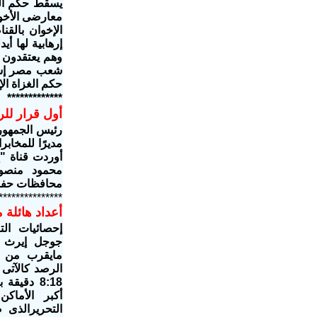
يسقط حكم ال
معارضى الأخو
الإخوان بال
إرهابية لها أ
وهم يعتقدون 
شعب مصر إست
حكم الغزاة ال
*************
أول قرار لل
رئيس الجمهور
مديرًا للمخابر
أوردت قناة "
محمود منصور
محافظات حفاظ
***************
أعداد هائلة 
إحصائيات الت
جوجل إيرث
عن
مايقرب من 62 مكان على مستوى الجمهوري
الرصد كالآتى
8:18 دقيقة بتوقيت القاهرة 14,3 مليون متظاهر
أكبر الأماك
التحريرالذى ضم ماي