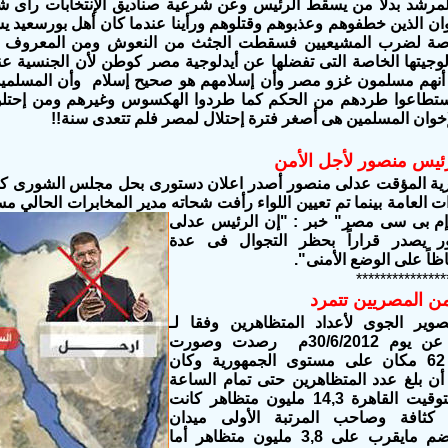
مرشد بدلا من يسقط الرئيس
وعن شرعية صناديق الإنتخابات رأى
ان الذين خطفوهم وعذبوهم وقتلوهم ورأينا عندما كان أهل بورسعيد 
قناصة لضرب المشيعيين فسقطت الجثث من النعوش
ومن المعروف أ
يدلوجيتها الخاصة التى تفضلها عن أيدلوجية مصر كوطن لأن الجنسية
أنهم مسلمون غزو مصر وأن إسلامهم هو صحيح إسلام وأن المسلمين ال
طاعوا طردهم من الحكم كما طردوا الهكسوس وغيرهم ومن إحتلوا
إخوان المسلمين هى أصغر فترة إحتلال لمصر فلم تتعدى سنة!!
رئيس منصور لأجل الأمن
ية المؤقت
عدلى منصور
أ
صدر اعلان دستورى بحل مجلس الشورى كما 
ات العامة بينما تم تعيين اللواء رأفت شحاته مدير المخابرات الحالي مس
إم بى سى مصر" خبر : "إن الرئيس عدلى
 يصدر قراراً بحظر التجوال فى عدة
اً على الوضع الأمنى".
***************
من المصريين تتمرد
صوير الجوى لأعداد المتظاهرين وفقا لـ
 يوم 30/6/2012م
رصدت وصورت
ة
وكان
 أن بلغ عدد المتظاهرين حتى تمام الساعة
كانت
ن كثافة وصاحب المرتبة الأولى ميدان
قرب على 3,8 مليون متظاهر
أما