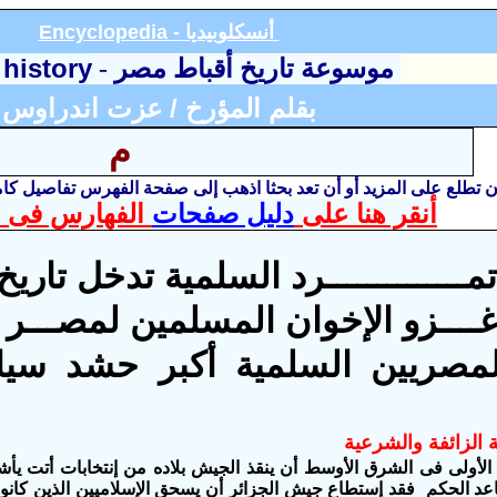
أنسكلوبيديا
Encyclopedia -
 history
موسوعة تاريخ أقباط مصر
-
بقلم المؤرخ / عزت اندراوس
م
أن تطلع على المزيد أو أن تعد بحثا اذهب إلى صفحة الفهرس تفاصيل ك
أنقر هنا على
دليل صفحات
الفهارس فى ا
مــــــــــــــرد السلمية تدخل تاري
 غــــزو الإخوان المسلمين لمصـــر
لمصريين السلمية أكبر حشد سي
 الزائفة والشرعية
الأولى فى الشرق الأوسط أن ينقذ الجيش بلاده من إنتخابات أتت يأش
اعد الحكم فقد إستطاع جيش الجزائر أن يسحق الإسلاميين الذين كانوا