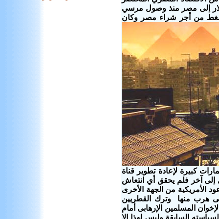
 ضخمة للأموال مع تحويلهم نحو 10 مليارات دولار إلى مصر منذ وصول مرسي
لضغط من أجر شراء مصر وكان
رات كبيرة لإعادة تطوير قناة
 وانتقل من فشل إلى آخر فلم يحقق أي انتعاش
د الأمريكية من الجهة الأخرى
تى هرب منها وترك القطريين
إخوان المسلمين الإرهابى أمام
ياسته السابقة وليس لهذا إلا