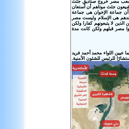
 شعب مصر خروج صناديق جثث
يشيعون جثث موتاهم أن أستعان
ن جماعة الإخوان هى جماعة
 عندهم هى الإسلام وليست مصر
ذين لا يتبعونهم كفارا ولكن
 مصر قبلهم ولكن كانت مدة
عيين اللواء محمد أحمد فريد
تشارًا للرئيس للشئون الأمنية.