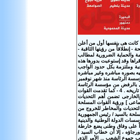
كانت هى بنفسها أول من أعلن
تشعرت القوات المسلحة - إنطلاقاً من رؤيتها الثاقبة -
مة والحماية الضرورية لمطالب
قراها وقد إستوعبت بدورها هذه
ة وملتزمة بكل حدود الواجب
هوداً مضنيه بصوره مباشره وغير مباشره
مؤسسة الرئاسة منذ شهر نوفمبر
قوبل بالرفض من مؤسسة الرئاسة
فى اللحظات الأخيرة ... تم تتابعت وتوالت الدعوات والمبادرات من ذلك الوقت وحتى تاريخه . 4 - كما تقدمت القوات
لخارجى تضمن أهم التحديات
تماعى ] ورؤية القوات المسلحة
التحديات والمخاطر للخروج من
وات المسلحة بالسيد / رئيس الجمهورية
إساءة لمؤسسات الدولة الوطنية والدينية
صرى . 6 - ولقد كان الأمل معقوداً على وفاق وطنى يضع خارطة
رجاؤه ، إلا أن خطاب السيد /
بى ويتوافق مع مطالب جموع الشعب ... الأمر الذى