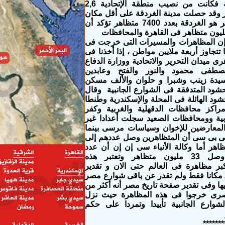
المرتبة الثانية فكانت من نصيب منطقة الإتحادية 2,6
وقد حصلت مدينة الغردقة على أقل مكان
الغردقة بعدد 7400 متظاهر
تؤكد أن
ء إن المظاهرات والمسيرات التى خرجت فى
 تتجاوز أربعة ملايين مواطن ، إذا أخذنا فى
رى ميدان التحرير والاتحادية ووزارة الدفاع
طفى محمود والنور والفتح وعابدين
سيدة زينب وشبرا و حلوان والألف مسكن
شود المتدفقة فى الشوارع الجانبية
وقال
حشود الهائلة فى المحلة والإسكندرية وطنطا
راكز محافظات الدقهلية والغربية وكفر
وبية وومحافظات الصعيد سجلت أعدادا غير
معارضين للإخوان وسياسات مرسى بينما
ى بى سى أن المتظاهرين وصل عددهم إلى
الأ
نباء سى إن إن أن عدد
المتظاهرين وصل 33 مليون متظاهر وتعتبر هذه
بر مظاهرة فى العالم حتى الان
و تقدير
جوجل عن 26 مكانا فقط ولم تقدر عن باقى شوارع مصر
يها وفى تقدير صفحة تاريخ مصر أنه أكثر من
مصرى خرجوا فى هذه المظاهرة حيث نزل
شوارع الجانبية تأييدا وتمردا على حكم
ر
*******