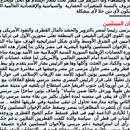
مة والبسطاء وما أكثرهم فى مصر تحت شعار الإسلام هو الحل فإنخدع ا
عروف بالنسبة للمتغيرات الحضارية والسياسية والإقتصادية العالمية ال
كون لأى دين حلا لأى مشكلة
************
وان المسلمين
سى رئيسا لمصر بالتزوير والحشد بالمال القطرى والنفوذ الأمريكى و
د القوى الإيرانى الشيعى فى المنطقة تعلى محورين الأول فى تركيا
ميين في الشرق الأوسط والذي شكل استراتيجية الهدف منها بناء الدول
ى للإخوان المسلمين والقوة البشرية فى مصر
ولكن بدأ إهتزاز هذه ال
ورة العصابات الإرهابية السورية السنية الإسلامية ضد الأسد بهزيمة سا
لها يد المساعدة أمام الضمير العالمى والأمريكى لما فعلته عصابات
وب والكباد من الجثث وأكلها و
ها هو الرئيس بشار الأسد يتقدم ولو بب
قطر وفى مصر حاول مرسى جر مصر وجيشها فى مغامرة حربية للقضا
لروسى فلاديمير بوتين المؤيد للأسد ضد الإرهاب الإسلامى فى حوار 
لقول تعليقًا على قرار الرئيس المصري محمد مرسي بقطع العلاقات م
ار من أوروبا إلى جنوب أفريقيا حتى استطاع أن يلتقيه في مدينة صغي
يش طويلاً ويرحل دائمًا ضمن مأساة" وأضاف بوتين ساخرًا من مرسي 
ء الآن قد يبقى في منصبه لمدة أطول بكثير من بقاء محمد مرسي رغم
لثاني يواجه معارضة تحاول أن تبقى سلمية وفي طريقها لخلعه .. ست
لبث أن إنتشرت المظاهرات بمصر وسقط حكم الإخوان المسلمين وكا
زا للأيادى الداعمة لهم فى قطر فسقط حكم الشيخ القطرى وزوجته 
 الشاب فى قطر أن سياسة والدة كلفت القطريين الملايين بدعم حكم ال
 رأى أن استراتيجية دعم مرسي والأخوان المسلمين فكرة حصيف
فيها مرسي بأغلبية ضئيلة وكان مفتاح فوزه في الانتخابات الوعد بإن