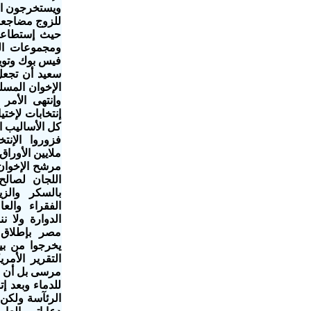
ويستخرجون ال
ومجموعات ال
فيس بوك وتويت
سعيد أن تجع
الإخوان المسل
وإنتهى الأم
إنتخابات لإخت
كل الأساليب ا
فزوروا الإنت
ملايين الأورا
مرشح الإخوا
اللجان لصالح
بالسكر والز
الفقراء والع
الدوارة ولا 
مصر بإطلاق 
يخرجوا من بي
التقرير الأمر
مرسى بل أن أ
للدماء وبعد 
الرئآسة ولكن 