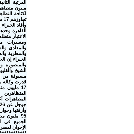
مليون متظاهر
لكثافة التظاهر هو 
تجاوزهم 17 مليون متظاهر فى القاهرة والمحافظات
وأفاد الخبرا
القاهرة وحدها
الاعتبار متظاه
ومسيرات مص
والمعادى وال
والمطرية والح
الخبراء إن ال
والمنصورة وم
الشيخ والقلي
مسبوقة من ال
قدرت وكالة ب
17 مليون متظاهر أما وكالة
المظاهرات أك
وأزقتها وحوار
95 مليون 
الجميع فى ال
الإخوان لمص
***************