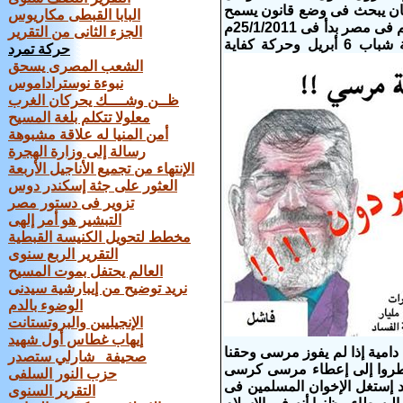
ان يبحث فى وضع قانون يسمح
البابا القبطى مكاريوس
للزوج مضاجعة لزوجته بعد موتها لمدة ست ساعات أما تاريخ صعود الإسلاميين للحكم فى مصر بدأ فى 25/1/2011م
الجزء الثانى من التقرير
حيث إستطاعت عدة جهات من المعارضة المصرية والمستقليين من بينهم حركة شباب 6 أبريل وحركة كفاية
حركة تمرد
الشعب المصرى يسحق
نبوءة نوستراداموس
ظــن وشــــك يحركان الغرب
معلولا تتكلم بلغة المسيح
أمن المنيا له علاقة مشبوهة
رسالة إلى وزارة الهجرة
الإنتهاء من تجميع الأناجيل الأربعة
العثور على جثة إسكندر دوس
تزوير فى دستور مصر
التبشير هو أمر إلهى
مخطط لتحويل الكنيسة القبطية
التقرير الربع سنوى
العالم يحتفل بموت المسيح
نريد توضيح من إيبارشية سيدنى
الوضوء بالدم
الإنجيليين والبروتستانت
إيهاب غطاس أول شهيد
امية إذا لم يفوز مرسى وحقنا
صحيفة ‫ شارلي ستصدر
ضطروا إلى إعطاء مرسى كرسى
حزب النور السلفى
د إستغل الإخوان المسلمين فى
التقرير السنوى