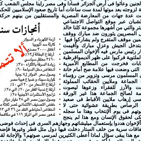
جنين وعاثوا فى أرض الجزائر فسادا وفى مصر راينا مجلس الشعب ك
شبان عبر
موقع التواصل الاجتماعي
ر والتي من أشهرها مجموعة كلنا خالد
ل المصريين يثورون ضد مبارك ووقف
مين موقف المتفرج ولم يشاركوا فيها
ر بتدخل الجيش وعزل مبارك وأقيمت
يار رئيس مارس فيه ألإخوان المسلمين
لملتوية فركبوا على ظهر الديمواقرظية
خابات فخرجت من المطابع الأميرية
ق التى وضعت فيها علامة صح أمام خانة
ن المسلمون مرسى وتزوير من رؤساء
 الجماعة وملايين الحقائب المملوئة
يت والأرز للفقراء وزعوها ليصوت
امة لصالح الجماعة هذا غير الورقة
ننسى إرهاب ملايين الأقباط فى صعيد
الرصاص بطريقة عشوائية حتى لا
وتهم فى يوم ألإنتخاب وهذا ما سجله
يكى لحقوق الإنسان ومع هذا لم ينجح
لإخوان هددوا يإستعمال ميليشاتهم وجهازهم السرى فى إحداث فوضى د
إتفاقات سرية من خلف الستار دخلت فيها دول مثل قطر وغيرها فإ
مع هذا يبقى سؤال لماذا أعطى الكثيرين لمرسى صوتهم؟ والإجابة لق