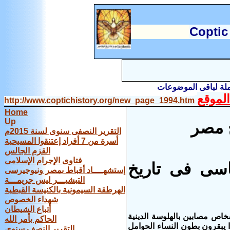
C
optic
املة لباقى الموضوعات
لموقع
http://www.coptichistory.org/new_page_1994.htm
Home
Up
خ مصر
التقرير النصفى سنوى لسنة 2015م
أسرة من 7 أفراد إعتنقوا المسيحية
القزم الجالس
فتاوى الإجرام الإسلامى
اسى فى تاريخ
إستشهــــاد أقباط بمصر ونيوجيرسى
التبشيـــر ليس جريمـــة
الهرطقة السيمونية بالكنيسة القبطية
شهداء الخصوص
أتباع الشيطان
خاص مصابين بالهلوسة الدينية
الحاكم بأمر الله
 يبقرون بطون النساء الحوامل
التقرير النصف سنوى