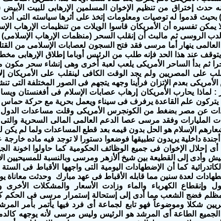
) بحيث قدموا له توصيات ومعلومات إتخذ على أثرها سياسته التى أدت ب
 يمكن تفسيره أن الأمريكان قاسوا الويلات من تنظيمات الإرهاب الإ
لدب الروسى ثم مالبث أن إنقلب السحر (منظمات الإرهاب الإسلامى) 
العالمى ينهار أما مرسى فقد فتح السجون لعصابات الإسلامى من القتل
توقف عند هذا الحد فإنه طلب من الرئيس أوباما إطلاق الإرهابى مخ
را ثم بدأ الساحر الأمريكى يلعب لعبة أخرى وهى إنشاء سحر مكون 
لب على المصريين ولم يجد الوقت الكافى لينقلب على الأمريكان إلا
لأمريكى بعدم الإتزان فرأينا وجهه يتجهم فى الصور المختلفة التى تن
غز : لماذا يحارب الأمريكان إرهاب عصابات الإسلام فى أفغنستان و
تركون علم القاعدة يرفرف فى سيناء ويعمل بحرية مع حركة حماس الإخو
ت عن مصر بضغط من الكونجرس الأمريكى وقلت مساعدات الدول ال
المليارات وفقد مرسى عصا الدعم العالمى المالى السحرية
والتى 
رهم الإسلام هو الحل بدون قيمه بعد قطع المساعدات ولما لم يكن للإٌس
ندة داخلية يريدون تطبيقها فوضعوا دستورا لا توجد فيه ماده خارجة 
ة أى إحلال الإخوان فى جميع الوظائف الحكومية كما حاولوا اخونة ال
ش وأدى إلى القطيعة بين شيخ ألأزهر ومرسى وبالنسبة للمسيحيين الأ
كاتدرائية كما أن الإضطهادات اليومية التى واجهها الأقباط فى الستة
طهادات لعدة سنين مما قابله الأقباط فى عهد مبارك وحدثت معاناة 
ول وإنقطاع الكهرباء والماء وزادت الأسعار والمشكلات الأخرى ود
مظلم فضج الشعب مما أدى إلى إستحالة
إستمرار مرسى فى الحكم كما
ريين شكلا وموضوعاً فهو تابع لجماعة أى فرد فيها يأتمر بأمر الم
 الجميع الطاعة أى المرشد هو الرئيس وليس مرسى لأنه يوجهه كالد