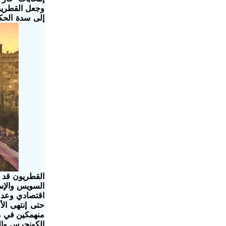
إلى سدة الحك
القطريون قد ض
اقتصادي وعد ب
حتى إنتهى ال
منهمكين في مح
الكونجرس والش