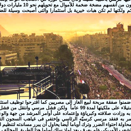
وجعل القطريون من أنفسهم مضخة
م
ولكنها لم تكن هبات خيرية بل استثمارا والتى أصبحت وسيلة ل
منوا صفقة مربحة لبيع الغاز الى مصريين كما اقترحوا توظيف استثما
السويس والإستيلاء على ملكيتها لمدة 99 عاماً ولكن فشل مرسي
ه وزادت صلافته وكبرياؤة وإعتماده على أوامر المرشد من جهة والوعو
أمر به ففقد مرسي كرسيّه الرئاسي وإختفى فى غياهب السجون ال
اولة احتواء الضرر وترك أوباما أيضا يحاول أن يبرر مساندته لتنظيم ال
عب الأمريكى ةلم يعرف بعد لماذ سلك أوباما هذا الطريق المخالف لس