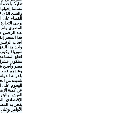
مسلما إخوانيا
والشئ الذى لا
للقضاء على ا
برجى التجارة 
المصرى ولم ي
عبد الرحمن ح
هذا السحر إنق
اصاب الرئيس ا
واحد هذا الل
سوريا؟ وكيف ي
قطع المساعدا
ستكون عشرات 
مصر وأصبح شعا
وعندهم فقط أج
باخوانة الدول
شديدة من الجي
للهجوم على ال
عن كمية الإض
العيش والبتر
الإقتصادى ال
يفخر به المص
الأوامر وعلى