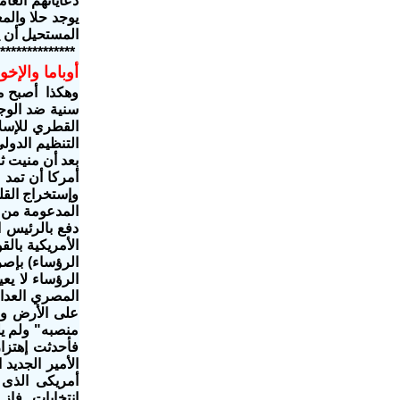
دعاياتهم العا
يوجد حلا والم
المستحيل أن ي
**************
أوباما والإخ
وهكذا أصبح مر
سنية ضد الوجو
القطري للإسلا
التنظيم الدول
بعد أن منيت ث
أمركا أن تمد 
وإستخراج القل
المدعومة من 
دفع بالرئيس ا
الأمريكية با
الرؤساء) بإصر
الرؤساء لا يع
المصري العدا
على الأرض وا
منصبه" ولم ي
فأحدثت إهتزا
الأمير الجديد
أمريكى الذى
إنتخابات فاز 