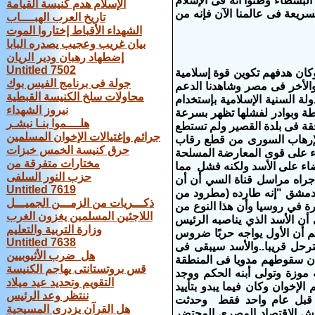
لبسطاء وظنوا أنه فى الإسلام
الإسلام هدم كنيسة القيامة
سريعة فى عالمنا الآن فإنه من
تاريخ العرب الهبــــاب
الشهداء الأقباط إختاروا الموت
بيان غريب وعجيب يصدره البابا
إضطهاد رهبان ودير الريان
Untitled 7502
كان هدفهم تكوين قوة إسلامية
جولة فى برنامج الفيس بوك
 والأخر فى مصر
وشاهدنا الدعم
محاولات سلخ الكنيسة القبطية
ة السنية الإسلامية بإستخدام
نيروز الشهداء
خطة وبوادر لفشلها تظهر بسرعة
هلــــموا بنـا نبشـر
حقة فى بلدة القصير ولم تستطع
جرائم وإغتيالات الإخوان المسلمين
 الإرهاب السورى من قطع رقاب
حرق كنيسة الخمس خبزات
طء على قوى المعارضة المسلحة
مختارات متفرقة من
ء على الأسد ولكنه فشل مما
حزب النور السلفى
أجراه مراسل قناة السي أن أن
Untitled 7619
ع دمشق "إنه طارده (مطرود من
ذكـــريات من الزمـــن الجميـــل
رة في روسيا وأن هذا النوع من
اللاجئين المسلمين يغزون الغرب
أن الأسد الذي يناصبه الرئيس
وزارة التربية والتعليم
 أن الأول يواجه حربًا ضروس
Untitled 7638
رحل قريبا..والأسد سيبقى فى
هل ضرب الأثيوبيين
ن سقوطهم مدويا فى المنطقة
قس بروتستانتى يهاجم الكنيسة
موزة وتولى أبنه الحكم ووجد
التقويم وتحديد عيد ميلاد
إخوان وكان فيما يبدو بتأييد
ننتظر وعد الرئيس
ة قبل عام واحد فقط وحدثت
هل القرآن يزدرى المسيحية
عاش الاقتصاد المصري المحتضر