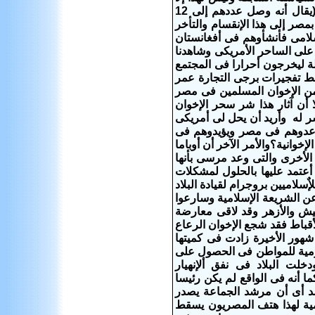
تعليلا واحده أنه حدث إختراق من تنظيم الإخوان المسلمين الإرهابى للبيت الأبيض (يقال أنه وصل عددهم إلى 12
مصر إلى هذا الإنقسام والتأخر
سلامى فأنشأوهم فى أفغانستان
على الساحر الأمريكى وشاهدنا
ة ليخرجون أحرارا فى المجتمع
طط تفجيرات برجى التجارة عمر
من الإخوان المسلمين فى مصر
 أن آثار هذا شر سحر الإخوان
شر له وأريد أن يحل لى أمريكى
يساعدوهم فى مصر ويؤيدوهم فى
انية؟والأمر الآخر أن أوباما
أخرى والتى وعد مرسى بأنها
أعتمد عليها بالحلول لمشكلات
لاميين بروجرام لقيادة البلاد
عن الشريعة الإسلامية وسارعوا
جيش والأزهر وقد لاقى معارضة
قباط فقد شجع الإخوان الرعاع
 شهور الأخيرة زادت فى كميتها
يومية للمواطن فى الحصول على
خلت البلاد فى نفق ألإنهيار
 أنه فى الواقع لم يكن رئيسا
رشد أى أن مرشد الجماعة يصدر
مية لهذا هتف المصريون يسقط