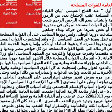
 العامة للقوات المسلحة
أول " عبد الفتاح السيسى "بيان القيادة
ت المسلحة عقب الإجتماع بعدد من الرموز
نية والشباب بسم الله الرحمن الرحيم شعب
مصر العظيم 1 - إن القوات المسلحة لم يكن فى مقدورها
ا أو تغض بصرها عن حركة ونداء جماهير
ستدعت دورها الوطنى وليس دورها السياسى على أن القوات المسلحة 
ولا تزال وسوف تظل بعيدة عن العمل السياسى . 2 - ولقد إس
 يدعوها لنصرته لا يدعوها لسلطة أو حكم وإنما يدعوها للخدمة العا
ك هى الرسالة التى تلقتها القوات المسلحة من كل حواضر مصر ومدنها و
 مقصدها وقدرت ضرورتها وإقتربت من المشهد السياسى آمله وراغب
والمسئولية والأمانة . 3 - لقد بذلت القوات المسلحة خلال الأشهر الماضية ج
ف الداخلى وإجراء مصالحة وطنية بين كافة القوى السياسية بما فيها 
 بدأت بالدعوة لحوار وطنى إستجابت له كل القوى السياسية الوطنية و
 من مره بعرض تقدير موقف إستراتيجى على المستوى الداخلى وا
ى تواجه الوطن على المستوى [ الأمنى / الإقتصادى / السياسى / الإج
لإحتواء أسباب الإنقسام المجتمعى وإزالة أسباب الإحتقان ومجابهة 
الأزمة الراهنة . 5 - فى إطار متابعة الأزمة الحالية إجتمعت القيادة العامة للق
فى قصر القبه يوم 22/6/2013 حيث عرضت رأى القيادة العامة ورفضها لل
، كما أكدت رفضها لترويع وتهديد جموع الشعب الم
أسباب الثقة والطمأنينة والإستقرار لهذا الشعب بما يحقق طموحه و
الرئيس ليلة أمس وقبل إنتهاء مهلة الـ [48] ساعة جاء بما لا يل