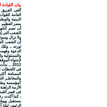
بيان القيادة
ألقى الفريق 
العامة للقوا
الدينية والوط
أن تصم آذانه
الشعب التى إ
أن الشعب الذى
ثورته ... وتل
الدعوة وفهمت
لإحتواء الموق
2012 ...
المسلحة أكثر
والمخاطـر الت
كمؤسسة وطنية 
مستقبل ويوفر 