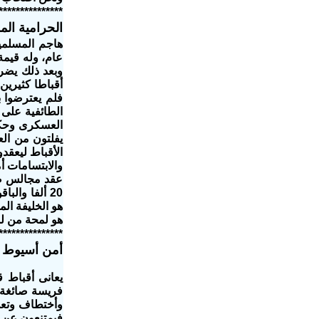
***************
الحرامية الم
عام، وله قيمة 
وبعد ذلك يضرم
أقباطا كثيرين
فلم يعترضوا بك
الطائفية على 
العسكرى وحكم 
يفلتون من الع
الأقباط ليعقد
والابتسامات 
20 ألفا وا
هو الخليفة ال
هو لمحة من لمح
***************
أمن أسيوط إ
فريسة صائغة ل
وأختطاف وتعذي
فيمتنعون عن أ