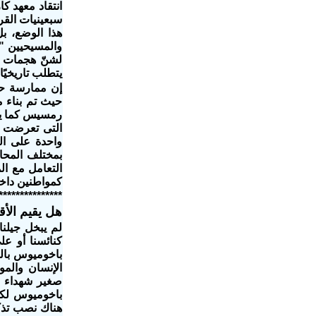
انتقاد معهد ك
سبعينيات القرن
هذا الوضع، ب
والمسيحيين "
لشنّ هجمات ض
يتطلب تاريخيً
إن ممارسة حكو
حيث تم بناء م
رمسيس كما يتم
بمختلف المحا
التعامل مع ا
كمواطنين داخ
***************
هل يقيم الأق
لم يبخل جيلن
كنائسنا أو عل
باخوميوس بالد
الإنسان والمو
صغير شهداء فى
باخوميوس لكى
هناك نصب تذك