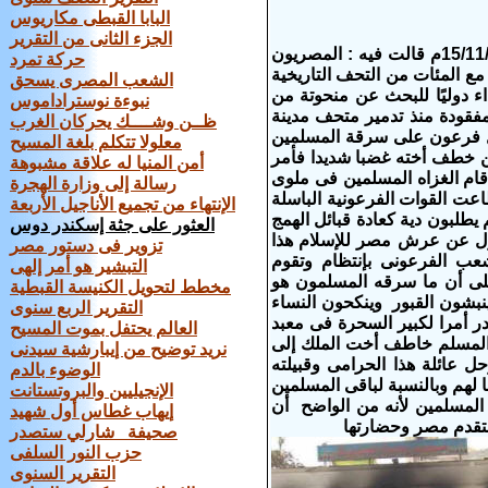
البابا القبطى مكاريوس
الجزء الثانى من التقرير
الديلي تلجراف نبأ فى 15/11/2012م قالت فيه : المصريون
حركة تمرد
ع المئات من التحف التاريخية
الشعب المصرى يسحق
 دوليًا للبحث عن منحوتة من
نبوءة نوستراداموس
تاريخها إلى القرن 14 قبل الميلاد عدت مفقودة منذ تدمير متحف مدينة
ظــن وشــــك يحركان الغرب
ل فرعون على سرقة المسلمين
معلولا تتكلم بلغة المسيح
 خطف أخته غضبا شديدا فأمر
أمن المنيا له علاقة مشبوهة
 قام الغزاه المسلمين فى ملوى
رسالة إلى وزارة الهجرة
 القوات الفرعونية الباسلة
الإنتهاء من تجميع الأناجيل الأربعة
م يطلبون دية كعادة قبائل الهمج
العثور على جثة إسكندر دوس
نازل عن عرش مصر للإسلام هذا
تزوير فى دستور مصر
عب الفرعونى بإنتظام وتقوم
التبشير هو أمر إلهى
على أن ما سرقه المسلمون هو
مخطط لتحويل الكنيسة القبطية
نبشون القبور وينكحون النساء
التقرير الربع سنوى
ر أمرا لكبير السحرة فى معبد
العالم يحتفل بموت المسيح
أس المسلم خاطف أخت الملك إلى
نريد توضيح من إيبارشية سيدنى
 عائلة هذا الحرامى وقبيلته
الوضوء بالدم
ا لهم وبالنسبة لباقى المسلمين
الإنجيليين والبروتستانت
 المسلمين لأنه من الواضح أن
إيهاب غطاس أول شهيد
 لتقدم مصر وحضارتها
صحيفة ‫ شارلي ستصدر
حزب النور السلفى
التقرير السنوى