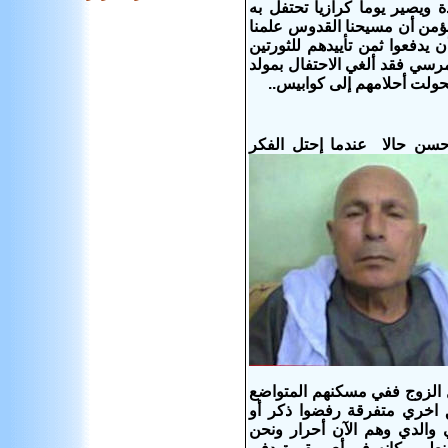
ة ويصير يوما كرازيا تحتفل به
 نؤمن أن مسيحنا القدوس علمنا
يدفعوا ثمن تأييدهم للثورتين
ئيس محمد مرسي فقد ألغي الاحتفال بمولد
حولت أحلامهم إلى كوابيس..
سن حالا عندما إحتل الفكر
 الزوج ففي مسكنهم المتواضع
ق اخري متفرقة رفضوا ذكر أو
ي والدي وهم الآن أحرار ونحن