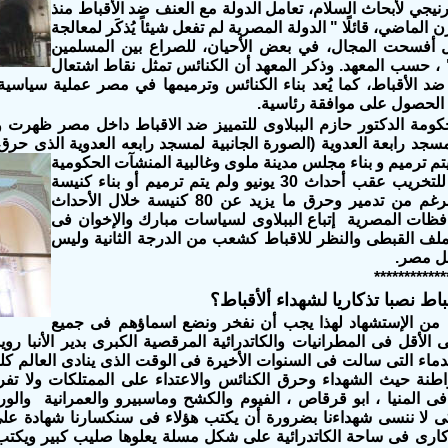
ارنيجي لأبحاث السلام، تعامل الدولة مع العنف ضد الأقباط منذ
 الماضي، قائلًا " الدولة المصرية لم تفعل شيئاً يُذكَر لمعالجة
ل أفسحت المجال، في بعض الأحيان، للصراع بين المسلمين
 ، حسب المعهد. وذكر المعهد أن الكنائس تمثل نقاط اشتعال
د الأقباط، كما يُعد بناء الكنائس وترميمها في مصر عملية سياسية
ا الحصول على موافقة رئاسية.
مة الدكتور حازم الببلاوى للتمييز ضد الاقباط داخل مصر ظهرت واض
سجد رابعة العدوية (الصورة الجانبية لمسجد رابعه العدوية الذى حرق
 ترميم و بناء مجلس مدينة ملوى وغالبية المنشآت
الحكومية
التى تعرضت للتخريب عقب أحداث 30 يونيو ولم يتم ترميم أو بناء كنيسة
واحدة على الرغم من تدمير وحرق ما يزيد عن 80 كنيسة خلال الأحداث
فظات المصرية إتباع الببلاوى لسياسات مبارك والإخوان فى
لملف القبطى والنظر للاقباط كشعب من الدرجة الثانية وليس
ل مصر.
************
باط نصبا تذكاريا لشهداء ألأقباط؟
ا من الإستشهاد لهذا يجب أن نفخر ونضع اسماؤهم فى جميع
ى الأقل فى المطرانيات والكاتدرائية المرقصية الكبرى بدير الأنبا رو
ماء التى سالت فى السنوات الأخيرة فى الوقت الذى ينادى العالم كله
اطنة حيث الشهداء وحرق الكنائس والاعتداء على الممتلكات ولا تفرق
 المنيا ، ابو قرقاص ، الفيوم والكشح وماسبيرو والعمرانية والوراق
 لا ننسى شهداءنا بضرورة أن يكتب هؤلاء فى سنكسارنا شهادة على 
ارى فى ساحة الكاتدرائية على شكل مسلة يعلوها صليب كبير ويكتب ع