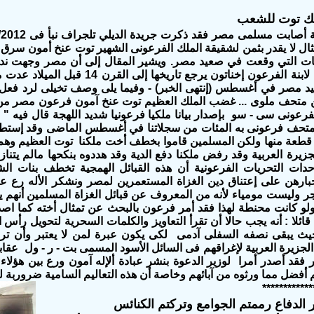
لك توت للشعب
ة أصابت مسلمى مصر فقد ذكرت جريدة
ال لا يقدر بثمن لشقيقة الملك الفرعونى الشهير توت عنخ أمون سرق م
بات التي وقعت في صعيد مصر. ويشير المقال إلى أن مصر وجهت نداء
الحجر الجيري لابنة الفرعون إخناتون يرجع 
 مصر في أغسطس (إنتهى الخبر) - وفيما يلى وصف تخيلى لرد فع
ن متحف ملوى ... غضب الملك العظيم توت عنخ آمون فرعون مصر من
لفرعونى سى - سو بإصدار بيانا ملكيا فرعونيا شديد اللهجة قال فيه "
تحف فرعونى به المئات من سجلاتنا في أغسطس الماضى وقد إستطاعت
إستعادة 600 قطعة منها ولكن المسلمين قاموا بخطف أخت ملكنا توت العظيم وه
جزيرة العربية وقد رفض ملكنا دفع الدية وقد هددوه بنكحها مالم يت
دات التحريات الفرعونية أن هذه القبائل الهمجية تخطف بنات الش
جبارهن على إعتناق دين الغزاة المستعمرين لمصر ونشكر الأله رع 
ر وليست مومياء لأنه من المعروف عن قبائل الغزاة المسلمين أنهم ي
لو كانت محنطة لهذا فقد أمر فرعون بالبحث عن تمثال أخته كما اصد
 قائلا : أنه يجب حالا أن تقرأ التعاويز والكلمات السحرية لتحويل ر
ث يبقى نصفه السفلى آدمى لكى يكون عبرة لمن لا يعتبر وأن ترحل
 الجزيرة العربية لإغراقهم فى السائل الأسود المسمى بت - ر - ول عقاب
قد أصدر أمرا لوزير الدعوة بنشر عبادة ألإله آمون ورع بين هؤلاء
اليم أفضل مما ورثوه من آبائهم وخاصة أن هذه التعاليم السامية ضروربة
************
ر الدفاع رممتم الجوامع وتركتم الكنائس