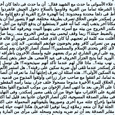
علاء الأسوانى ما حدث مع الشهيد فقال: أن ما حدث فى دلجا كان أخ
ا الشرطة تماما من القرية وقاوموا بالسلاح دخول الجيش فانفردوا 
باط فى دلجا محددة ومحدودة: إما الهجرة خارج القرية أو دفع إتاوة ما
. إسكندر طوس الحلاق تصرف بطريقة مختلفة. فهو لا يتصور أبدا أن يت
انا آخر يذهب إليه، كما أنه فقير لا يستطيع أن يدفع الإتاوة من أجل ح
ندر الخروج من بيته مع أسرته حتى ينهبوا البيت ويحرقوه كما فعلوا
الضبط حينئذ؟! ربما وقف ليحمى بيته ورفض الخروج منه.. ربما صاح 
 أفلتت منه كلمة لم تعجبهم. أيا كان الذى فعله إسكندر طوس أو قاله فق
لهم من نصرانى كافر وهم يخوضون جهادهم المقدس.. لابد إذن من عقا
لأى كافر يتحدى الإسلام والمسلمين؟! أمسك أنصار الإخوان بعم إسكند
ه على أرض الشارع، ثم برك بعضهم عليه وأمسك الآخرون بأطرافه ثم 
 الوريد كما يذبح الجزار الخروف فى عيد الأضحى. هل خطر بذهن إسكن
 نهب بيته؟.. ماذا قال لهم عندما تأكد أنهم سيذبحونه؟! هل توسل 
كر إسكندر عندما تلقى أول ضربة سكين على رقبته؟.. هل استمر الألم 
السكين الأولى؟!.. هذه أسئلة لن نعرف إجابتها أبدا. ما نعرفه أن أنصار
سه تماما، ثم اتفقوا مع صاحب جرار زراعى وأوثقوا المذبوح من قدميه 
حلاق للمرة الأخيرة مذبوحا مسحولا خلف جرار، بينما رأسه المقطوع 
لى الأرض. بعد ما انتهى أنصار الإخوان من موكب المذبوح ألقوا بجثة
لقرية على الاقتراب منها خوفا من أن يلقى مصير إسكندر، وفى النه
ى مقابر الصدقة المسيحية، لكن أنصار الإخوان عادوا بعد قليل لما اكت
اموا بإخراج جثته مرة أخرى وصوروها بتليفوناتهم المحمولة حتى اكت
جثة لولا أن منعه زملاؤه (ربما توفيرا للذخيرة). هكذا انتهت حياة إسك
مقابر الصدقة بعد أن تم ضربه وذبحه وسحله على مرأى من المارة وتصو