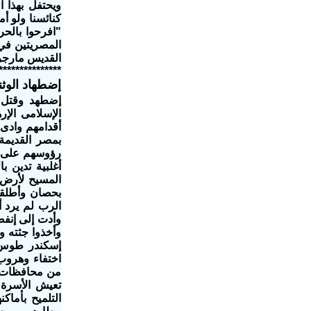
ويحتفل بهذا ا
كنائسنا ولو أ
"افرحوا بالح
القديس مارجرج
***************
إضطهاد الوث
إضطهد وقتل 
الإسلامى الإر
أقدامهم وادى
بمصر القديمة
رؤوسهم على ب
أغلبية تدين 
المسيح لأرض 
بحصان وأطلقو
الرب لم يرد 
وأدت إلى إنف
وأخذوا جثته 
إسكندر طوس 
من محافظات ا
تعيش الأسرة 
التلميح بأماك