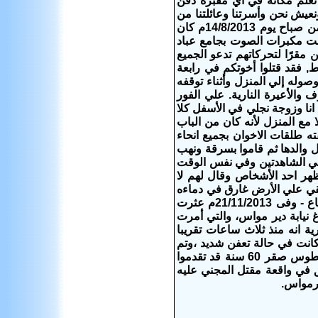
علم مكانه في أي مقبرة دفن
عيش نحن وأسرتنا وعائلتنا من
عشرات السنين بالإضافة إلي قطعة ارض متواضعة بالقرية ومنذ الساعات الأولي من صباح يوم 14/8/2013م كان
قت مكبرات الصوت بجامع عباد
 مقرًا لتحركاتهم تدعو الجميع
ط, فقد قتلوا أخوتكم في رابعة
صوله إلي المنزل وأثناء توقفه
 والأعيرة النارية. علي الفور
انا وزوجة نجلي في الأسفل كلا
 مع المنزل لأنه كان من الباب
ه طلقات الاخوان بجميع انحاء
 والدها ثم قاموا بسرقة ونهب
طقي الشاهدتين وفي نفس الوقت
وظهر احد الأشخاص وقال لهم لا
لقي علي الأرض غارق في دماءه
ثم ذهبت الي منزل احد المسلمين بجوارنا ثم إلي منزل شقيقي بعد أن هدئت الأوضاع - وفى 21/11/2013م عثرت
 نيابة دير مواس، والتي أمرت
رية انه منذ ثلاث ساعات تقريبا
انت في حالة تعفن شديد ،وتم
مناظرتها تمهيدًا لعرض التقرير المبدئي للنيابة العامة . وكان أقارب القتيل إسكندر طوس صقر 60 سنة قد تقدموا
خ 4 أكتوبر 2013 يطالبوا فيه بالتحقيق في واقعة مقتل المجني عليه