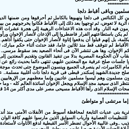
************
سلمين وباقى أقباط دلجا
أثرية لا تعوض، ثم توجهوا بعد ذلك إلى الأقباط فكانوا يخرجونهم من بيو
ون فيه النار. وقد أدت هذه الاعتداءات الرهيبة إلى هجرة عشرات الأ
 لم يكن باستطاعتهم الفرار فاضطروا إلى الإذعان لأنصار الإخوان ورأو
لمة، بل إنهم قبلوا أن يدفعوا إتاوة لأنصار الإخوان حتى يكفوا أذاهم. 
الأقباط لم تتوقف قط منذ ثلاثين عاما، فقد حدثت أثناء حكم مبارك،
الإخوان، وها هى تنتشر الآن فى أنحاء الصعيد بعد سقوط مرسى.. ال
قاب لأن الحكومة المصرية بدلا من تنفيذ القانون وتقديم المعتدين إ
وا جلسات صلح عرفية مع المعتدين عليهم، تنتهى دائما بحديث رائع عن ا
أمام الكاميرات، ثم ينصرف الجميع وينسون الموضوع حتى تحدث موجة 
لباقون مسلمون وهم ليسوا مسلمين عاديين وإنما معظمهم من الإرهابيي
منتظر الذى سيعيد مجد الإسلام ويجعل الإخوان أساتذة العالم كله - وم
ات الإسلام الذى رآها الأقباط مسيحى مصر على مدى أكثر من 14 قرنا
******************
ما مرتشى أو متواطئ
لتنظيمات العصابية وأرباب السوابق الذين مارسوا عليهم كافة الوان
ب ..وفى غالبية الأحوال تضطر الأسر القبطية لدفع الأتاوات لأستعاد
بلاغ الجهات الأمنية حرصا عليهم من بطش المجرمين .