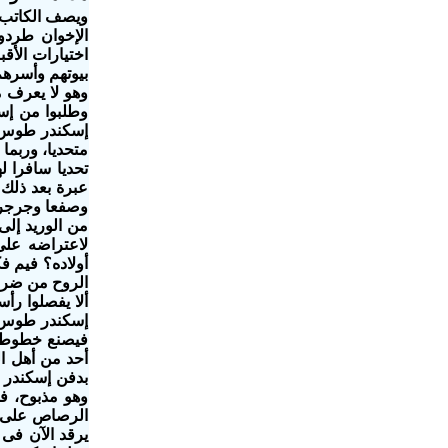
ويصف الكاتب 
الإخوان طردو
اختيارات الأق
بيوتهم وأسرهم
وهو لا يعرف مك
وطلبوا من إسك
إسكندر طوس ب
متحديا، وربما
تحديا سافرا 
عبرة بعد ذلك 
وصفعا وجرجرو
من الوريد إلى
لاعتراضه على
أولاده؟ فيم ف
الروح من ضربة 
ألا يفصلوا رأ
إسكندر طوس ال
فيصنع خطوطا ع
أحد من أهل ا
بدفن إسكندر ف
وهو مذبوح، فق
الرصاص على ال
يرقد الآن فى 