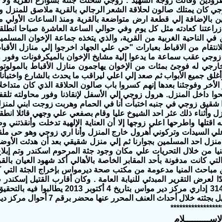
ودين وقالت زوجة الشهيد : زوجي سحلت جثته بشوارع القرية ولا ن
جي كان يمتلك صالون لحلاقة الشعر الرجالي بالقرية ملاصق للمنزل ون
راعتنا كعادته مثل كل يوم وفي حوالي الساعة العاشرة صباحا انطل
 في الناحية الغربية من القرية، والذي يتخذه جماعة الإخوان المسلمين
انتقام من الاقباط بعبارات "حي علي الجهاد اخرجوا إلي منازل الأقبا
 زوجي عقب سماعة ما يدعوا إلية مشايخ الإخوان بالميكرفونات وفور و
خارجي له فوجئ بمئات من الإخوان يهاجمون منازل الأقباط بالمولوتوف
غلق جميع الأبواب ثم صعد إلي اعلي ليراقب ما يحدث بالشارع واختبأنا 
لأخر وفوجئنا بعدها إنهم كسروا باب صالون الحلاقة الذي كان متداخلا
ا داخل المنزل. هرول زوجي إلي الأسفل لإنقاذنا وفور محاولته تلقفت
 شقيق زوجي في جنبه اختبأت أنا في الحمام وهربت زوجت ابني لمنزل
ل وأثناء ذلك عثر احد الشيوخ عليا وقام بصفعي علي وجهي قائلا ان
ه اقتلها واطرحها اعلي زوجها إلا أن العناية الإلهية تدخلت وأنقذتني 
 علي السيدات وتركوني أهرول خارج المنزل وأنا اري زوجي وهو حى م
يا من خلال التحريات علي مكان وجود جثة المرحوم اسكندر وتم إبلاغ
التي كانت مدفونة بأحد المقابر الخاصة بالأهالي أكد شهود العيان بالق
مباحث المنيا مدعومة من مكتب صحة ديرمواس بإخراج الجثة التي ك
بالبلاغ رقم 3148 إداري مركز دير مواس بتاري
ثته خلال أحداث العنف المحرر عنها محضر برقم 7 أحوال مركز ديرمواس.
*****************
إســــــــــلام