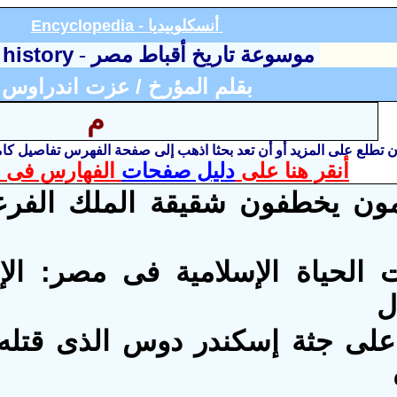
أنسكلوبيديا
Encyclopedia -
 history
موسوعة تاريخ أقباط مصر
-
بقلم المؤرخ / عزت اندراوس
م
أن تطلع على المزيد أو أن تعد بحثا اذهب إلى صفحة الفهرس تفاصيل ك
أنقر هنا على
دليل صفحات
الفهارس فى ا
ون يخطفون شقيقة الملك الفرع
 الحياة الإسلامية فى مصر: الإر
ل
 على جثة إسكندر دوس الذى قتله