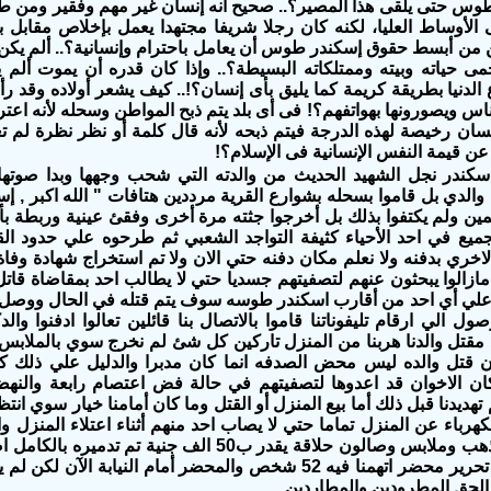
وس حتى يلقى هذا المصير؟.. صحيح أنه إنسان غير مهم وفقير ومن ط
لأوساط العليا، لكنه كان رجلا شريفا مجتهدا يعمل بإخلاص مقابل ب
كن من أبسط حقوق إسكندر طوس أن يعامل باحترام وإنسانية؟.. ألم يكن
حمى حياته وبيته وممتلكاته البسيطة؟.. وإذا كان قدره أن يموت أل
 الدنيا بطريقة كريمة كما يليق بأى إنسان؟!.. كيف يشعر أولاده وقد رأ
لناس ويصورونها بهواتفهم؟! فى أى بلد يتم ذبح المواطن وسحله لأنه اع
نسان رخيصة لهذه الدرجة فيتم ذبحه لأنه قال كلمة أو نظر نظرة لم ت
 عن قيمة النفس الإنسانية فى الإسلام؟!
سكندر نجل الشهيد الحديث من والدته التي شحب وجهها وبدا صوتها 
 والدي بل قاموا بسحله بشوارع القرية مرددين هتافات " الله اكبر , إس
ين ولم يكتفوا بذلك بل أخرجوا جثته مرة أخرى وفقئ عينية وربطة ب
جميع في احد الأحياء كثيفة التواجد الشعبي ثم طرحوه علي حدود ال
الاخري بدفنه ولا نعلم مكان دفنه حتي الان ولا تم استخراج شهادة وفاة
زالوا يبحثون عنهم لتصفيتهم جسديا حتي لا يطالب احد بمقاضاة قاتل 
 علي أي احد من أقارب اسكندر طوسه سوف يتم قتله في الحال ووصل ب
ل الي ارقام تليفوناتنا قاموا بالاتصال بنا قائلين تعالوا ادفنوا وال
قتل والدنا هربنا من المنزل تاركين كل شئ لم نخرج سوي بالملابس ا
 قتل والده ليس محض الصدفه انما كان مدبرا والدليل علي ذلك كان
ان الاخوان قد اعدوها لتصفيتهم في حالة فض اعتصام رابعة والنه
 تهديدنا قبل ذلك أما بيع المنزل أو القتل وما كان أمامنا خيار سوي ان
هرباء عن المنزل تماما حتي لا يصاب احد منهم أثناء اعتلاء المنزل وا
محتوياته من ذهب وملابس وصالون حلاقة يقدر ب50 الف جن
بأسمائهم وتم تحرير محضر اتهمنا فيه 52 شخص والمحضر أمام النيابة 
لحق المطرودين والمطاردين