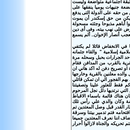
بقة اجتماعية متواضعة وليست
ضعة جنيهات يوميا ينفقها على
 من حقه على الدولة التى يدفع
م يكن من حق إسكندر أن يموت
وا أباهم مذبوحا وجثته مسحولة
ترض على نهب بيته، وفى أى دين
عجب أنصار الإخوان.. ألم يسمع
في الانخفاض قائلا لم يكتفي
لامية إسلامية " والقاء جثمانه
أحد الجرارات بحبل وسحله مرة
قرية بالقرب من المدافن فقام
 او تصريح دفن له اكد هاني ان
والده معلنين بالقرية وخارجها
هم الفجور الي ان تمكن قاتلي
دكم فقط للعثور علينا وتصفيتنا
لتي نرتديها دلل نجل المرحوم
 هناك قائمة باسماء الاقباط
ضة وكان والدي علي رأس تلك
تظار القدر قبل وصل المعتدين تم
قتحامه فتم تدمير بيتنا وسرقة
ية تم تدميره بالكامل اضاف اننا نعرف المعتدين جميعا
الآن لكن لم يتم تحريكه والجناة لازالوا أحرار