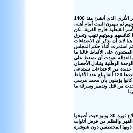
هاجم المسلمين كل الكنائس فى دلجا ونهبوها بالكامل ثم أحرقوها ومن ضمنها الدير الأثرى الذى أنشئ منذ 1400
تهم ثم ينهبون البيت أمام أهله،
سر القبطية خارج القرية، لكن
ا كنائسهم وبيوتهم تنهب وتحرق
هنا لابد أن نذكر أن الاعتداءات
 ثم استمرت أثناء حكم المجلس
معتدون على الأقباط غالبا ما
لى العدالة تعودت أن تضغط على
لوحدة الوطنية وتبادل الأحضان
جديدة من الاعتداءات تستدعى
عقد مجالس صلح جديدة.الشهيد إسكندر قبطى فى قرية دلجا ذات أغلبية مسلمة.. عددها 120 ألفا يبلغ عدد الأقباط
ن كانوا يؤمنون بأن محمد مرسى
ا حدث من قتل وتدمير وسرقة ما
يعانى أقباط قرية بنى عديات التابعة لمحافظة أسيوط من الأنفلات الأمنى منذ أندلاع ثورة 30 يونيو,حيث أصبحوا
 القهر والظلم من فرض أتاوات
ة ذويها المختطفين دون شوشرة