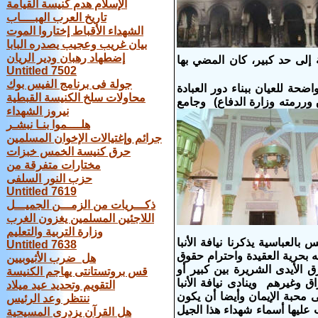
الإسلام هدم كنيسة القيامة
تاريخ العرب الهبــــاب
الشهداء الأقباط إختاروا الموت
بيان غريب وعجيب يصدره البابا
إضطهاد رهبان ودير الريان
 إلى حد كبير، كان المضي بها
Untitled 7502
جولة فى برنامج الفيس بوك
حة للعيان ببناء دور العبادة
محاولات سلخ الكنيسة القبطية
 وررمته وزارة الدفاع) وجامع
نيروز الشهداء
هلــــموا بنـا نبشـر
جرائم وإغتيالات الإخوان المسلمين
حرق كنيسة الخمس خبزات
مختارات متفرقة من
حزب النور السلفى
Untitled 7619
ذكـــريات من الزمـــن الجميـــل
اللاجئين المسلمين يغزون الغرب
وزارة التربية والتعليم
يس بالعباسية
يذكرنا
نيافة الأنبا
Untitled 7638
 بحرية العقيدة واحترام حقوق
هل ضرب الأثيوبيين
 الأيدى الشريرة بين كبير أو
قس بروتستانتى يهاجم الكنيسة
 وغيرهم وينادى نيافة الأنبا
التقويم وتحديد عيد ميلاد
محبة الإيمان وأيضا أن يكون
ننتظر وعد الرئيس
ليها أسماء شهداء هذا الجيل
هل القرآن يزدرى المسيحية