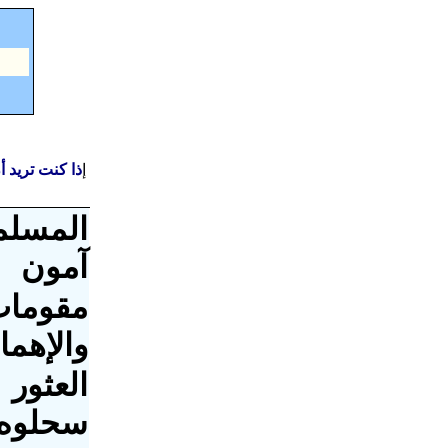
إ
ذا كنت تريد 
المسلم
آمون
مقومات
والإهما
العثور
سحلوه