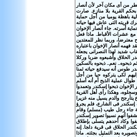
طر من أى مكان آخر لأن أنصار
بحكم القرية بلا منازع. صارت
لية باهظة يوميا من أجل حماية
رك قريته التى عاش فيها حياته
ماية أسرته. جاء أنصار الإخوان
 مع عشرات الأقباط. ماذا فعل
معترضا، وربما نظر للمعتدين
د فهمه أنصار الإخوان باعتباره
ب شديد لهذا النصرانى يجعله
ر الحلاق وأشبعوه ضربا وركلا
ذبحوه.. نعم.. ذبحوه بالسكين
در طوس أنه سيدفع حياته ثمنا
إليهم لكى يتركوه حيا من أجل
طوال عملية الذبح أم أنه أسلم
 الإخوان ذبحوا إسكندر وتعمدوا
وسحلوه، وهكذا رأى أهل القرية
يتأرجح والدم يسيل منه غزيرا
 إسكندر فى الشارع، فلم يجرؤ
اية جاء رجل طيب (مسلم) وقام
شفوا أنهم نسيوا تصوير إسكندر
فوا وكاد أحدهم يتسلى بإطلاق
ندر الحلاق فى قرية دلجا. إنه
يره بعد التمثيل بجثته. ماذا