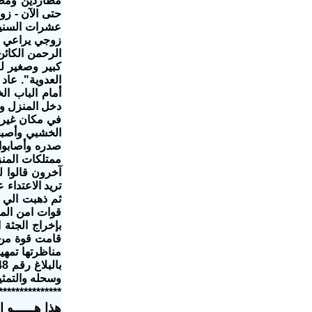
مطاردين ومطر
حتى الآن - زو
زوجي يراعي ز
الرحمن الكائن
كبير وصغير لل
العدوية". عاد
أمام الباب ال
دخل المنزل وأ
في مكان غير ا
الخشبي وأصبحو
صدره وأصابوا
ممتلكات المنز
آخرون قالوا ل
تريد الاعتداء
قوات امن المن
بإخراج الجثة 
قامت قوة من 
وسحله والتمثيل بج
***************
هذا هــــــو ال