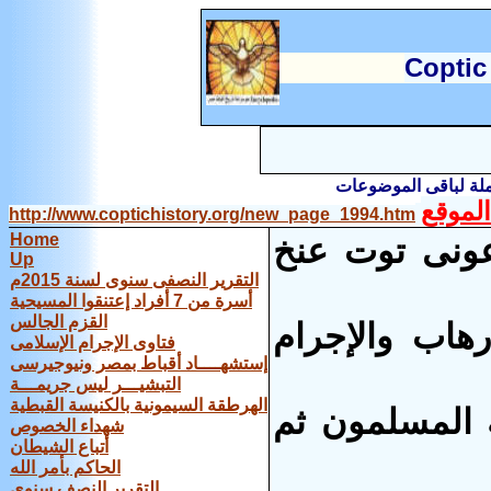
C
optic
املة لباقى الموضوعات
لموقع
http://www.coptichistory.org/new_page_1994.htm
Home
ونى توت عنخ
Up
التقرير النصفى سنوى لسنة 2015م
أسرة من 7 أفراد إعتنقوا المسيحية
القزم الجالس
هاب والإجرام
فتاوى الإجرام الإسلامى
إستشهــــاد أقباط بمصر ونيوجيرسى
التبشيـــر ليس جريمـــة
الهرطقة السيمونية بالكنيسة القبطية
 المسلمون ثم
شهداء الخصوص
أتباع الشيطان
الحاكم بأمر الله
التقرير النصف سنوى