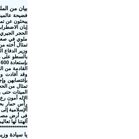
بيان من الم
فضيحة عالمي
يبحثون عن تمث
إبان الاضطرا
ملوي في صعيد
تمثال أخته م
وزير الدفاع ا
بالسطو على م
ب
القادمة من ال
وقد أفادت وح
بإغتصابهن وإ
تمثال من الحج
الميتات حتى و
الإله آمون رع
رأس حمار بحي
ألإسلامية إلى
فى أرض مصر ف
آلهتنا لها تع
***************
يا سيادة وزي