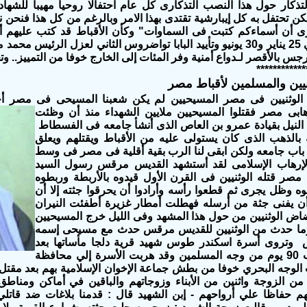
لتذكار حول هذا النصب التذكارى كل عام احتفالا روحيا مهيبا للشهاد
مكن تحتفل به كل إيبارشية تقتدى بهذا الامر وبالرغم من كل هذا فنحن
رى أن أسماءكم كتبت فى السماوات" وكأن الأقباط قد كتب عليهم أن 
المصريتين في 25 يناير و30 يونيو وتأييد البابا تواضروس الثاني لعزل الر
س بالأقصر لـدواع أمنية وفر المئات إلى الخارج خوفا من التمييز.. وت
************
نيين والمسلمين لأقباط مصر
الوثنيين فى مصر المسيحيين لم يكن شعبنا المسيحى فى مصر أح
هابى مصر فقتلوا المسيحيين
ملايين الشهداء منذ أن وظئت
 النيل بقيادة عمرو بن العاص الذى أنشأ جامعه فى الفسطاط
 بالذهب الذى كان يستولى عليه من الأقباط ويقتلهم ويعلق
اب جامعه ولكن ابقى لنا الرب بقية أقلية فى مصر فى وسط
بالإرهاب الإسلامى لقد أستشهد القديس مرقس رسول السيد
مصر قتله الوثنيين فى القرن الأول قيدوه بالأربطة وربطوه
ه وظل يجرى ثم قطعوا رأسه وأرادوا أن يحرقوا جثته إلا أن
أن يفنى جثة من أرسله فهطلت أمطار غزيرة أطفئت النيران
ضاض الوثنيين من حول هذا المشهد وفى الليل خرج المسيحيين
وما حدث من الوثنيين للقديس مرقس حدث مع مسيحى إسمه
وتروى أسرة اسكندر طوس شهيد قرية دلجا مأساتها بعد
اختفاء وهروب 90 يوم من وجه المسلمين وقد هربت الأسرة إلي محافظة
لوجه البحري خوفا من بطش جماعة الإخوان الإسلامية بهم بعد مقتل
من الزوجة واثنين من الأبناء وزوجاتهم والباقين في أماكن ومناط
نهم حفاظا علي أرواحهم - إبن الشهيد قال : قدمنا بلاغات ضد قاتل