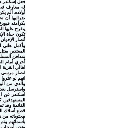
فعل إسكندر ط
له معارف فى ا
أولاده. ألم ي
ضرائبها أن ت
بكرامته فيودع
يتفرج عليها ا
تكون حياة الإ
أنصار الإخوان
وأكمل هاني ا
المعتدين بقتل
بمدافن المسلم
أخري أمام ال
اهالي القرية 
انصار مرسى ما
انهم لو عثروا
والدي من الوصو
واسترسل بعد م
اسكندر عن ان
المستهدفين ك
القائمة وقد تم
قطع أسلاك الك
ونحن أصحاب ا