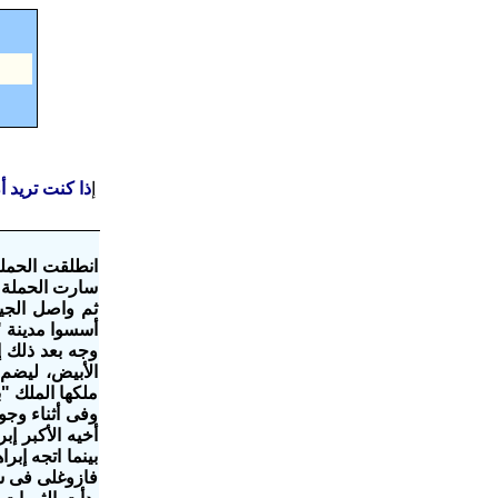
إ
ذا كنت تريد 
سارت الحملة ج
ثم واصل الجي
أسسوا مدينة 
الأبيض، ليضم
ملكها الملك "با
وفى أثناء وجو
أخيه الأكبر إ
بينما اتجه إب
فازوغلى فى شهر يناير من عام 1822، 