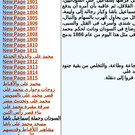
تى فرضها إسماعيل على السودانيين،
New Page 1801
 القلاقل، ثم عاقبه بأن أمره أن يدفع
New Page 1803
سماعيل باشا وكبار رجاله إلى وليمة،
New Page 1804
كل من يحاول الهرب بالسهام والنبال،
New Page 1805
 إلى شندى وأسرف فى القتل والسبى،
New Page 1806
لأوضاع فى السودان ودانت لحكم محمد
New Page 1807
New Page 1808
على، وخلال حكم الخديوى إسماعيل، صدر فرمان شاهانى من السلطان عبد العزيز فى مثل هذا اليوم من عام 1866 بدمج
New Page 1809
New Page 1810
New Page 1811
محمد على والدولة الحديثة
New Page 1812
جاعة وطاعة، والتخلص من بقية جنود
New Page 1813
د على
New Page 1814
New Page 1815
محمد على والأقباط
زوجات وجوارى محمد على
قصر محمد على بالسويس
محمد على وتحديث مصر
سرقة مقبرة محمد على
بناء قصر رأس التين
السودان وحملة إسماعيل باشا
مسجد محمد على باشا
مشاهير اللأقباط وقديسهم