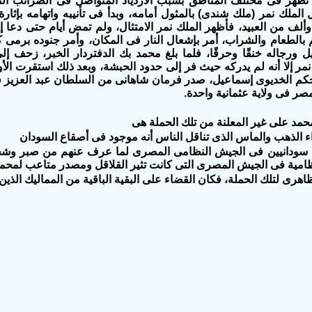
 تظهر فى مختلف المناطق بسبب الازدياد المتواصل فى الضرائب ال
الملك نمر (ملك شندى) بالمثول أمامه، وبدأ فى تأنيبه واتهامه بإثارة
ألف من العبيد، فأظهر الملك نمر الامتثال، ولم تمض أيام حتى دعا إ
م بالطعام والشراب، أمر بإشعال النار فى المكان، وأمر جنوده برمى 
 ورجاله خنقًا وحرقًا، فلما بلغ محمد بك الدفتردار الخبر، زحف
نمر إلا أنه لم يدركه حيث فر إلى حدود الحبشة، وبعد ذلك استقرت ا
صر فى ولاية عثمانية واحدة.
مد على غير المعلنة من تلك الحملة هى
نود سودانيين فى الجيش النظامى المصرى لما عرف عنهم من صبر وش
ظامية فى الجيش المصرى التى كانت تثير القلاقل ومصدر متاعب لمحم