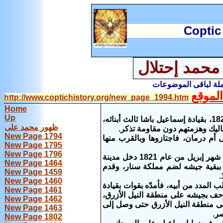
C
optic
محمد إحتلال
املة لباقى الموضوعات
لموقع
http://www.coptichistory.org/new_page_1994.htm
Home
Up
انطلقت الحملة المؤلفة من أربعة آلاف جندى فى مراكب نيلية يوم 20 يوليو سنة 1820، بقيادة إسماعيل باشا ثالث أبنائه،
ظهور محمد على
اليك وهزمتهم دون مقاومة تذكر.
New Page 1794
م درمان، فاجتازوها وبالقرب منها
New Page 1795
New Page 1796
وجه بعد ذلك إسماعيل باشا صهره محمد بك الدفتردار فى حملة لضم كردفان، وفى شهر إبريل من عام 1821 دخل مدينة
New Page 1464
 ببقية جيشه لضم مملكة سنار، وقدم
New Page 1459
New Page 1460
لمدد من أبيه، فأمدّه بقوات بقيادة
New Page 1461
لزحف بجيشه على منطقة النيل الأزرق،
New Page 1462
فى منطقة النيل الأزرق حتى وصل إلى
New Page 1463
New Page 1802