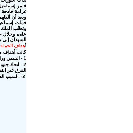
بدأت الثورات
فأمر إسماعيل 
غرامة فادحة و
وبعد أن أثقله
فمات إسماعيل
وتعقّب الملك 
السودان إلى م
أ
هداف الحملة
كانت أهداف مح
1 - السعى وراء الذهب والماس الذى تناقل الناس أنه موجود فى أصقاع السودان
2 - اتخاذ ج
الفرق غير الن
3 - السبب الظاهرى لتلك الحملة، فكان القضاء على البقية الباقية من المماليك الذين فروا إلى دنقلة.