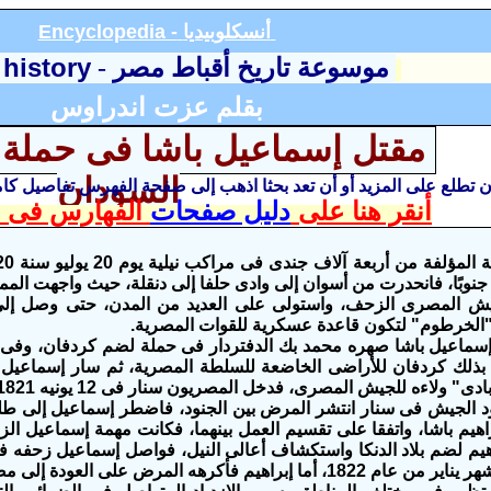
أنسكلوبيديا
Encyclopedia -
 history
موسوعة تاريخ أقباط مصر
-
بقلم عزت اندراوس
مقتل إسماعيل باشا فى حملة 
السودان
أن تطلع على المزيد أو أن تعد بحثا اذهب إلى صفحة الفهرس تفاصيل ك
أنقر هنا على
دليل صفحات
الفهارس فى ا
نوبًا، فانحدرت من أسوان إلى وادى حلفا إلى دنقلة، حيث واجهت المم
ش المصرى الزحف، واستولى على العديد من المدن، حتى وصل إلى أ
"الخرطوم" لتكون قاعدة عسكرية للقوات المصرية.
 بذلك كردفان للأراضى الخاضعة للسلطة المصرية، ثم سار إسماعيل
دى" ولاءه للجيش المصرى، فدخل المصريون سنار فى 12 يونيه 1821.
د الجيش فى سنار انتشر المرض بين الجنود، فاضطر إسماعيل إلى طلب ا
براهيم باشا، واتفقا على تقسيم العمل بينهما، فكانت مهمة إسماعيل ا
راهيم لضم بلاد الدنكا واستكشاف أعالى النيل، فواصل إسماعيل زحفه 
أما إبراهيم فأكرهه المرض على العودة إلى مصر.