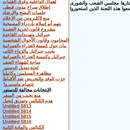
إهمال الداخلية وغرق الفتيات
 اختارها مجلسي الشعب والشورى
إطلاق سراح مدون قبطى
ا هذه اللجنة الذين استحوزوا
جلسات النصح والإرشاد
منع اإكليروس من الإعلام
يتهم أبو إسلام بإزدراء المسيحية
مشروع قانون لحرية العقيدة
جبرائيل وتهديدات القاعدة
المحامون وقانون الأحوال الشخصية
بيان حول كنيسة العذراء بالعمرانية
نجيب جبرائيل والزواج الثانى
جبرائيل وكنيسة العذراء بالعمرانية
ساحة لشهداء العنف
لجنة تعديل الدستور
مظاهرة المسلمين وكامليا
حزب الوفد وإلتحريض ضد ألأقباط
‘عتصام ماسبيروا
الإنتخابات مخالفة للدستور
منع نجيب من السفر
هدم الكنائس وتمزيق إنجيل
Untitled 5813
Untitled 5814
Untitled 5815
Untitled 5816
الكنائس والمادة الثانية