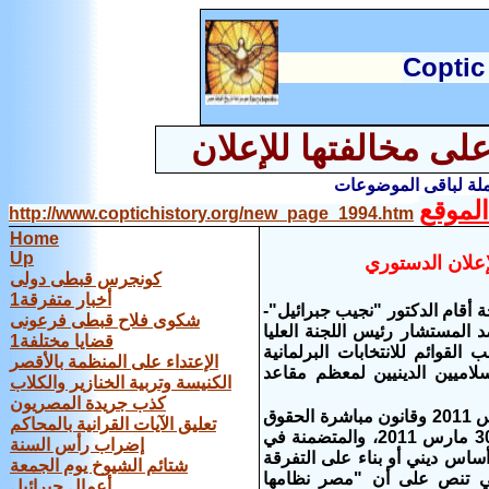
C
optic
دعوى قضائية لبطلان الانتخابات ويؤكّد على مخالفتها للإعلان
املة لباقى الموضوعات
لموقع
http://www.coptichistory.org/new_page_1994.htm
Home
Up
إعلان الدستوري
كونجرس قبطى دولى
أخبار متفرقة1
 أقام الدكتور "نجيب جبرائيل"-
شكوى فلاح قبطى فرعونى
 المستشار رئيس اللجنة العليا
قضايا مختلفة1
لقوائم للانتخابات البرلمانية
الإعتداء على المنظمة بالأقصر
 الإسلاميين الدينيين لمعظم مقاعد
الكنيسة وتربية الخنازير والكلاب
كذب جريدة المصريون
أن دعوى البطلان هذه ارتكزت على المخالفة للإعلان الدستوري الصادر في 30 مارس 2011 وقانون مباشرة الحقوق
تعليق الآيات القرانية بالمحاكم
السياسية، وذلك للأسباب الآتية: - المادة الرابعة من الإعلان الدستوري الصادر في 30 مارس 2011، والمتضمنة في
إضراب رأس السنة
ساس ديني أو بناء على التفرقة
شتائم الشيوخ يوم الجمعة
لتي تنص على أن "مصر نظامها
أعمال جبرائيل