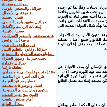
الموائد الرمضانية
زبان دينيان، وفقًا لما تم رصده
جبرائيل والمجلس القومى
أن من ينتخب هذين الحزبين يحافظ
قضية تبنى الأطفال
إلى ما أعلنه بعض قيادات الحزب
قضايا الحسبة
معه تلك الانتخابات التي جاءت
جبرائيل وشهيد باجور القبطى
يهدِّد شكل الدولة المدنية التي
إنتخابات الرئاسة والأقباط
قضايا الكنيسة
جنة شئون الأحزاب تلك الأحزاب
هالة مصطفى والسفير الإسرائيلى
ا للقانون جميع أعمال العملية
برقية إلى الرئيس
تعجلة: أولًا- وقف إعلان نتيجة
هروب الحزب الوطنى
ة.
جبرائيل وقانون لتنظيم التبنى
مساواة وثيقة المتحولين للمسيحية
نجيب جبرائيل وظهور العذراء
جبرائيل وعمارة
ق الإنسان أن وضع الأقباط في
الطفلة بارثينا
ة منذ عهد الثورة وحتى الآن.
وقثة إحتجاجية لمعتقلى نجع حمادى
يلة تحولت إلى الثورة الإيرانية
طرد ألف أسرة من البياضية
كن بصبغة إسلامية تحمل الطابع
قضايا يوم عيد القيامة
قضايا وموضوعات مختلفة
شكوى زيدان يزدرى المسيحية
قانون يبيح تغيير العقيدة
أمام مجلس الشعب
المحاكم الملية
ان - على الحكم الصادر ببطلان