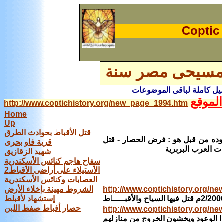
Coptic 
لمسيحى مصر سنة
اصيل كاملة لباقى الموضوعات
لموقع
http://www.coptichistory.org/new_page_1994.htm
Home
Up
قتل الأقباط بحوادث الطرق
ضطهاد لم تكن موجوده من قبل هو : فرض الحصار - قتل
قرية فاو بحرى
ت العرب البربرية
شهيد الزقازيق
سفاح هاجم كنائس الأسكندرية
الأستيلاء على أراضى الأقباط2
العصابات وكنائس الأسكندرية
http://www.coptichistory.org/
الشروط مهينة بإخلاء الأرض
2/200م
قتل فيها السياح والأقبـــــاط
إستشهاد لأقبلط
حصار أقباط صفط اللبن
http://www.coptichistory.org/
 الوعود ويخشون الخروج من منازلهم