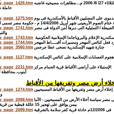
الزقازيق الثلاثاء 27/ 6/ 2006 م....مظاهرات مسيحيه غاضبه
new_page_1426.htm
حاملة ن
الهجـوم الدموى على المصليين الأقباط بالأسكندرية فى يوم
new_page_1275.htm
وم الأربعينى شهر أبريل 14/4/2006 م - حكومة مصر تسمى الإجرام ألإسلامى القرآنى إختلال عقلى
المهزلة العبيطة / التمثيلية التى دبرها أمن الدولة فى مصر
new_page_1741.htm
والتى
كندرية الإعلام والبروباجاندا الإسلامية الحكومية
new_page_1743.htm
د فعل كنائس المهجر ومسيرات أقبــــاط المهجر
new_page_1744.htm
جنازة شهيد الإسكندرية نصحى عطا جرجس
new_page_3560.htm
هجوم العصابات الإسلامية على كنائس الإسكندرية
new_page_1127.htm
الإستيلاء على أراضى الأقباط قرية‏ ‏الحمام‏ ‏مركز‏
new_page_2231.htm
‏أبنوب‏..‏محافظة‏ 
لاء أرض مصر وتفريغها من الأقباط
سياسة إخلاء أرض مصر وتفريغها من الأقباط المسيحيين
new_page_1274.htm
وف
الحكومة فى مصر سياسة أخلاء الأرض من المسيحيين - الأنبا
new_page_2098.htm
بيمن يوافق على تهجير 15 عائلة قبطية من قرية حجازة قبلي مركز قوص محافظة قنا
فى 12/2006م حادثة قرية كفر سلامة بالشرقية
new_page_2099.htm