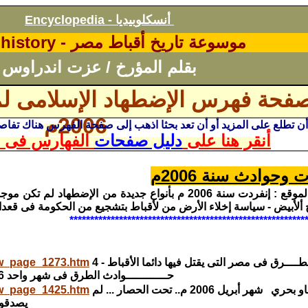
أنسكلوبيديا
Encyclopedia -
موسوعة تاريخ أقباط مصر -
history
بقلم المؤرخ / عزت اندراوس
فحة فهرس الإضطهاد الإسلامى 
2006م
 أن تطلع على المزيد أو أن تعد بحثا اذهب إلى صفحة الفهرس هناك تف
أنقر هنا على
دليل صفحات
الفهارس فى ا
وحوادث سنة 2006م
ملاحظة من الموقع : إنفردت سنة 2006 م بأنواع جديدة من الإ
 ألأبيض - سياسة إخلاء الأرض من لأقباط بتشجيع من الحكومة فى قعدا
*********************************************************
حوادث الطــــرق فى مصر التى يقتل فيها دائما الأقباط - 4
new_page_1273.htm
حــــــــــــوادث الطرق فى شهر واحد
6
أقباط فاو بحري شهر أبريل 2006 م.. تحت الحصار ... لم
new_page_1425.htm
يصدقوا