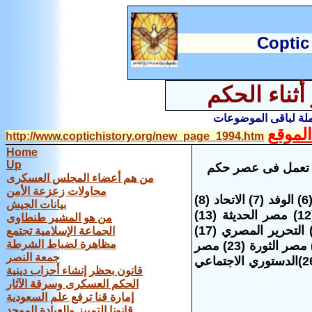
C
optic
ثناء الحكم
املة لباقى الموضوعات
لموقع
http://www.coptichistory.org/new_page_1994.htm
Home
Up
نت تعمل فى عصر حكم
من هم أعضاء المجلس العسكرى
محاولات زعزعة الأمن
الحرية والعدالة (2) والنور (3) الكتلة المصرية (4) والوسط (5) الأحرار (6) الوفد (7) الاتحاد (8)
بيانات الجيش
المحافظين (9) المستقلين الجدد (10) الحرية (11) السلام الديمقراطي (12) مصر الحديثة (13)
من هو المشير طنطاوى
الاتحاد المصري العربي (14) الإصلاح والتنمية (15) المواطن المصري (16) التحرير المصري (17)
الجماعة الإسلامية تجتمع
مظاهرة لضباط الشرطة
العدل (18) الأمة (19) المصري للعدل والمساواة (20)الاتحاد (21) الغد (22) مصر الثورة (23) مصر
جمعة النصر
القومي (24) العدالة والتنمية المصري (25) العرب الديمقراطي المصري (26)الدستوري الاجتماعي
قانون بحظر إنشاء أحزاب دينية
الحكم العسكرى وسرقة الآثار
إمارة قنا ترفع علم السعودية
قانونا التمييز والعبادة الموحد