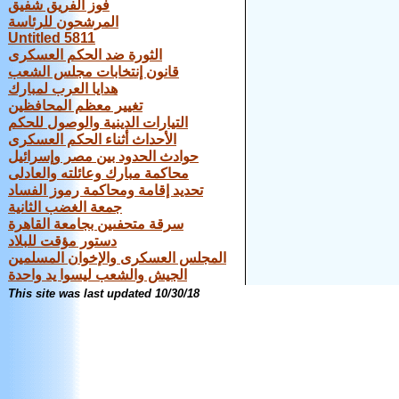
فوز الفريق شفيق
المرشحون للرئاسة
Untitled 5811
الثورة ضد الحكم العسكرى
قانون إنتخابات مجلس الشعب
هدايا العرب لمبارك
تغيير معظم المحافظين
التيارات الدينية والوصول للحكم
الأحداث أثناء الحكم العسكرى
حوادث الحدود بين مصر وإسرائيل
محاكمة مبارك وعائلته والعادلى
تحديد إقامة ومحاكمة رموز الفساد
جمعة الغضب الثانية
سرقة متحفىين بجامعة القاهرة
دستور مؤقت للبلاد
المجلس العسكرى والإخوان المسلمين
الجيش والشعب ليسوا يد واحدة
This site was last updated
10/30/18