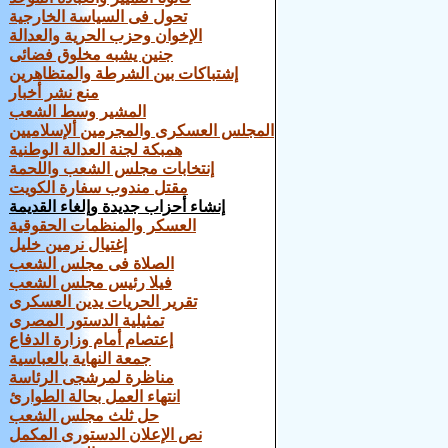
تحول فى السياسة الخارجية
الإخوان وحزب الحرية والعدالة
جنين يشبه مخلوق فضائى
إشتباكات بين الشرطة والمتظاهرين
منع نشر أخبار
المشير وسط الشعب
المجلس العسكرى والمجرمين ألإسلاميين
همبكة لجنة العدالة الوطنية
إنتخابات مجلس الشعب واللحمة
مقتل مندوب سفارة الكويت
إنشاء أحزاب جديدة وإلغاء القديمة
العسكر والمنظمات الحقوقية
إغتيال نرمين خليل
الصلاة فى مجلس الشعب
فيلا رئيس مجلس الشعب
تقرير الحريات يدين العسكرى
تمثيلية الدستور المصرى
إعتصام أمام وزارة الدفاع
جمعة النهاية بالعباسية
مناظرة لمرشجى الرئاسة
انتهاء العمل بحالة الطوارئ
حل ثلث مجلس الشعب
نص الإعلان الدستورى المكمل