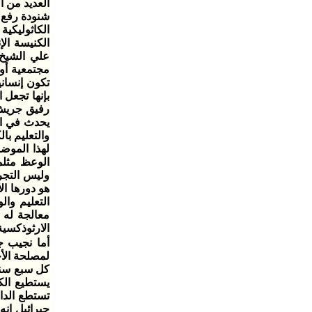
العديد من 
شنودة رفع 
الكاثوليكية
الكنيسة الإ
علي الشيخ 
مجتمعية أو 
تكون إنسان
بإنها تجعل
رفيق جريش ا
الوعظ مثلم
وليس التجر
هو دورها ال
التعليم وا
معالجة له ح
الارثوذكسية
أما نجيب ‬
لمصلحة الأح
كل سبع ‮‬‮‬
يستطيع الك
تست‮‬‮‬‮‬‮‬‮
‬جبرائيل ‬إ