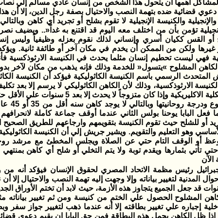
المشاكل أهمها أن يتحول هذا الشخص من إنسان عادي مسالم إلي نصاب 
دعوي قضائية ضده بتهمة النصب والاحتيال بصفة رجل الدين، إلا أن ه
 والإنجيلية والكنيسة الإنجيلية لا تقوم بشلح أو تجريد أي كاهن وبالتالي
نجيلية تؤمن بأن من اختلف معه اليوم قد اقتنع به غداً«.. ويضيف نصر 
أو القس ككيان أسري وإنساني لذلك نقوم بعزله وظيفياً وليس إنس
غيرها ولكن من الممكن أن يخدم في مكان آخر أو طائفة ثانية. ويؤكد 
ية فهي ليست تحطيم إنسان مثلما يحدث في الكنيسة الارثوذكسية فأن
 الكاهن المشلوح »يتسول« للخدمة وذلك فإنه يذهب من مكان لآخر بدو
لمتحدث الرسمي باسم الكنيسة الكاثوليكية فيؤكد أن الكنيسة الكاثول
والتعليم بالكلية الاكليريكية وإذا كان متزوجا
لهذا الموض
ا فعل البابا يوحنا بولس الثاني عندما أوقف جماعة كاملة لانحرافهم
يد أو للشلح حيث تقوم الكنيسة بتقويمهم وارجاعهم للطريق الصحيح ا
أساسي وهو التعليم والتقويم. ويشير جريش إلي أن الكنيسة الكاثوليك
لوعظ أو الوقف التام حتي عن الصلاة ويجلس المخطئ مع مرشد روح
تي تأتي بثمارها ويقدم توبة ولا يتم التخلي أو شلح أي كاهن بمنتهي
 الآن
جبرائيل رئيس مظمة الاتحاد المصري لحقوق الإنسان فيؤكد أنه من 
وال المدنية لتغيير بياناته وإلا وجهت إليه تهمة النصب والاحتيال إلا أن
سنوات قد جعل الجميع يتجاوز هذه الأزمة، حيث لابد أن تختم الأوراق الجد
اهن المشلوح الحصول علي الختم من كنيسة ومن ثم تغيير بياناته 
طع الداخلية إجباره علي تغيير بطاقته إلا أنه عندما ذهب لتغيير جواز سفر 
نه إذا ظل الكاهن يحمل هذه البطاقة فمن حق البابا إن يقيم دعوي قض