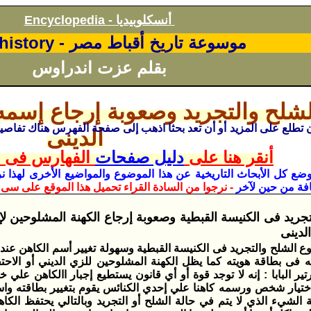
أنسكلوبيديا
Encyclopedia -
موسوعة تاريخ أقباط مصر -
history
بقلم عزت اندراوس
شلح والتجريد وصعوبة إرجاع إسمه
الدينى
أنقر هنا على
دليل صفحات
الفهارس فى ا
وضع كل الأبحاث
التاريخية
عن هذا الموضوع والمواضيع الأخرى لهذا نر
فة من حين لآخر
- نرجوا من السادة القراء تحميل هذا الموقع على سى 
تجريد فى الكنيسة القبطية وصعوبة إرجاع الكهنة المشلوحين 
لدينى
الشلح والتجريد فى الكنيسة القبطية وسهولة تغيير أسم الكاهن عند
فى بطاقة هويته كما يظل الكهنة المشلوحين للزي الديني أو الاحتفاظ
ر البابا : إنه لا توجد قوة أو أي قانون يستطيع إجبار االكاهن علي
اختيار شخص ورسمه كاهنا علي إحدي الكنائس يقوم بتغيير بطاقته
الشيء الذي لا يتم في حالة الشلح أو التجريد وبالتالي يحتفظ الكاه