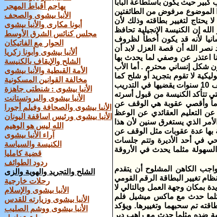
كبير حيث يكون باستطاعة البابا
يهاجم أقباط المهجر
ذا الموضوع مرفوض من الطائفتين
الأنبا بيشوى والصحف
 لا يحتاج لتغيير بطاقته وذلك لأن
أبونا مكارى والأنبا بيشوى
الله إن الكنيسة الإنجيلية تحافظ
مجلس كنائس الشرق الأوسط
انيا لأنه قد يكون أخطأ لظروف
الحوار مع الفاتيكان
نصر الله أن قصة العزل لابد أن
ألأنبا بيشوى وأبونا زكريا
ا اعتذر عن وصفي لما يحدث بها
الشلح والإيقاف بالكنيسة
ن شكل إنساني محترم . أما الأب
الأمة القبطية والأنبا بيشوى
يكية لا تقوم بتجريد أو شلح كما
مخالفة القوانين المسكونية
يحدث في الكنيسة الارثوذكسية، وذلك لأن الكاهن الكاثوليكي لا يرسم إلا بعد تكليف 10 سنوات يقضيها في التدريب
الأنبا بيشوى : شنطتى جاهزة
ً لا يحدث إلا بعد 5 سنوات علي الأقل حتي تتأكد الكنيسة من قبول أسرته
الأنبا بيشوى والبروتستانت
وع ودرجة روحانيتها وبالتالي لا يوجد كاهن سنه أقل من 35 أو 45 عاماً وأقصي عقوبة هي الوقف عن
الأنبا بيشوى والصحافة وفيلم أجورا
 عن التعليم العقائدي عن الوعظ
الأنبا بيشوى ورئيس اساقفة اليونان
لأمر الذي يستغرق سنين لأن هذا
الله ليس هو الوهيم
ية بها عدة عقوبات مثل الوقف عن
آراء الأنبا بيشوى
ي في أحد الأديرة وتتم جلسات
الكنيسة والسياسة
 السهولة مثلما يحدث في الأروقة
قضية كامليا
ردود الطوائف
واجب الكاهن المشلوح أن يتقدم
الشلح والتجريد والهوية والزى
 نظام تغيير البطاقة الرقم القومي
رحلات خارجية
يدة بمكان وجهة العمل وبالتالي لا
الأنبا بيشوى والإسلام
مثلما حدث مع ماكس ميشيل فلم
الأنبا بيشوى وزيارته للقدس
وبطاقته تم سحبهما وتغييرها. ويؤكد
الأنبا بيشوى ووشم الصليب
ائية ضده مثلما حدث مع راهب دير