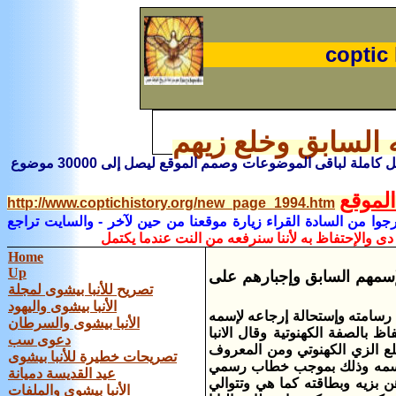
coptic 
 السابق وخلع زيهم
إذا كنت تريد أن تطلع على المزيد أو أن تعد بحثا اذهب إلى صفحة الفهرس هناك تفاصيل كاملة لباقى الموضوعات وصمم الموقع ليصل إلى 30000 موضوع
لموقع
http://www.coptichistory.org/new_page_1994.htm
جوا من السادة القراء زيارة موقعنا من حين لآخر
- والسايت تراجع
دى والإحتفاظ به لأننا سنرفعه من النت عندما يكتمل
Home
Up
لإسمهم السابق وإجبارهم على
تصريح للأنبا بيشوى لمجلة
الأنبا بيشوى واليهود
 رسامته وإستحالة إرجاعه لإسمه
الأنبا بيشوى والسرطان
 بالصفة الكهنوتية وقال الانبا
دعوى سب
 خلع الزي الكهنوتي ومن المعروف
تصريحات خطيرة للأنبا بيشوى
 واسمه وذلك بموجب خطاب رسمي
عيد القديسة دميانة
ن بزيه وبطاقته كما هي وتتوالي
الأنبا بيشوى والملفات