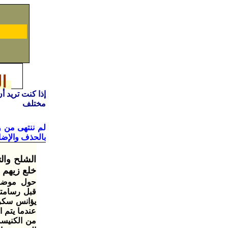
ال
مختلف
لم ننتهى من 
بالحذف والإضا
الشلح وال
خلع زيهم ا
حول موضوع 
قبل رسامته 
يؤانس سكرتي
عندما يتم 
من الكنيسة 