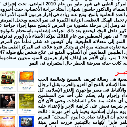
كوسين لهذا المركز الطبى فى شهر مايو من عا
الصماء، والدكتور جاسون شيهان، أستاذ جراحة الأعصاب، حيث أخبروه 
لغدة النخامية بالمخ، ونتج عنه زيادة فى إفراز هرمون النمو، الأمر ا
م تحمل الهيكل العظمى الزيادة الكبيرة فى نمو الجسم ويجعل المري
د وصل إلى مرحلة متطورة من المرض لا يصلح معها إجراء جراحة عاد
radiosurgery " فى شهر أغسطس من عام 2010، ليؤكد الأط
النمو إلى معدلاته الطبيعية، وأن كوسين قد شفى تماماً من الم
سية تعاوده تسجيله مرة أخرى وتذكر فترة علاجه فى المركز الطبى بجامع
عادى بطول 1.75 متر، وأن الأهم هو إيقاف إفراز هرمون النمو، مبديين سعا
ى كانت حياته معرضة للخطر حال استمراره فى النمو
ــر
يحية هى رسالة تعريف بالمسيح وتعاليمة الحب
 نشأ الإسلام بالفتح أى الغزو والحرب بقتل الرجال
والأقباط فى مصر يواجهون إالغزو الإسلامى كل
داء وإجرام ولم يحكم على أحد من المسلمين
 أى حادثة منذ حكم السادادات وحتى الآن لأن
م شريعة تحض على كراهية الآخر والإعتداء عليه
وم مهازل إسلامية وفيما يلى آخر مهزلة
:
قالت
ة نجم أن
الرقابة
صادرت
ألبوم "أسبحك" للمرنم
هر فايز" لإتهامه بالتبشير قررت امس هيئة