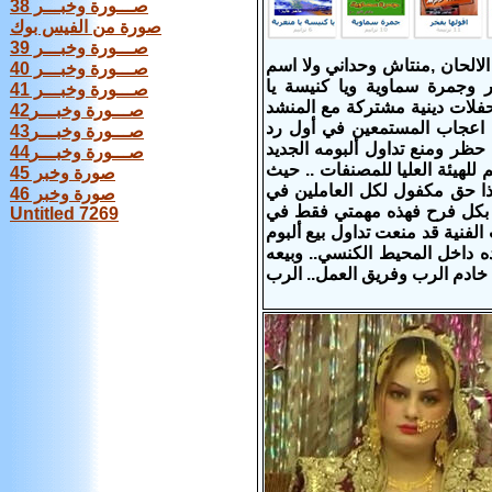
صـــورة وخبـــر 38
صورة من الفيس بوك
صـــورة وخبـــر 39
 الالحان ,منتاش وحداني ولا اسم
صـــورة وخبـــر 40
ر
و
جمرة سماوية
و
يا كنيسة يا
صـــورة وخبـــر 41
ل حفلات دينية مشتركة مع المنشد
صـــورة وخبـــر42
 اعجاب المستمعين
في أول رد
صـــورة وخبـــر43
حظر ومنع تداول ألبومه الجديد
صـــورة وخبـــر44
 للهيئة العليا للمصنفات .. حيث
صورة وخبر 45
هذا حق مكفول لكل العاملين في
صورة وخبر 46
هي بكل فرح فهذه مهمتي فقط في
Untitled 7269
الفنية قد منعت تداول بيع ألبوم
ده داخل المحيط الكنسي.. وبيعه
خادم الرب وفريق العمل.. الرب