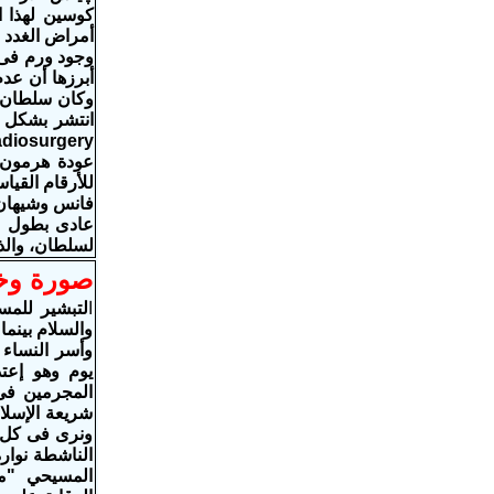
أمراض الغدد 
وجود ورم فى ا
أبرزها أن عد
وكان سلطان ق
عودة هرمون 
للأرقام القيا
لسلطان، والذ
صورة وخب
ا
لتبشير للمس
والسلام بينما
وأسر النساء 
يوم وهو إعت
المجرمين فى
شريعة الإسلا
ونرى فى كل ي
الناشطة نوار
المسيحي "ما