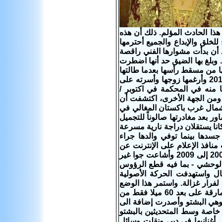
ذا الحادث المؤلم. ذلك أن هذه
خلق والإبداع والجميع أحترمها
أن بدأت مشوارها الفني راقصة
بلغ بها الضيق حد أنها اضطرت
تها من مسقط رأسها بعدما طالتها
شخصياً تهديدات الحركة الأصولية وهناك تزوجت جهانجير خان، في فبراير / شباط 2010 وأرغمها زوجها وأسرته على
ا منه في المحكمة في اكتوبر /
الفنية، ومن الجهة الأخرى، اكتشفت أن
 شمال غرب باكستان المغالي في
 بعد مغادرتها صالوناً للتجميل
انا يستقلان دراجة نارية مسرعة
دها بينما توفي والدها جراء
نافذ الإعلام على الإنترنت عن
ديلاوار بنغاش ومن المعروف أن طالبان فرضت هيمنتها بالكامل على سوات من 2007 إلى 2009 وأشاعت جوا غير
لوحشي - بما فيه قطع الرؤوس
ال واستهدفت الحركة الأصولية
رار غزالة. واستمر هذا الوضع
الى أن أصدرت الحكومة أوامرها الى الجيش الباكستاني باستعادة «منطقة أصولية مارقة على بعد 60 ميلا فقط من
م وهي البشتو وأصدرت إضافة الى
 2011 كانت بين أفضل المبيعات خاصة وسط المتحديثين بالبشتو
أغنانيها في دبي ونقلت وسائل