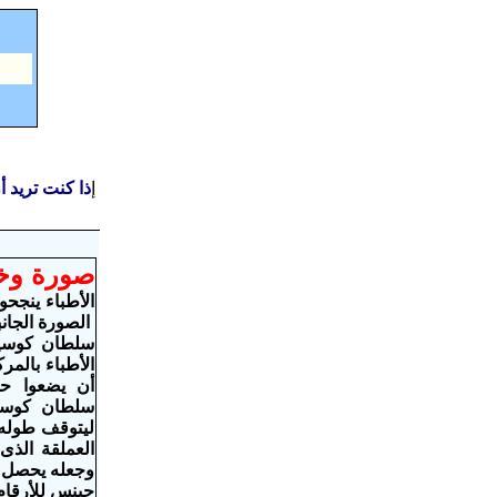
إ
ذا كنت تريد 
صورة وخب
الأطباء ينجح
الصورة الجانب
سلطان كوسي
الأطباء بالمر
أن يضعوا حدا
ليتوقف طوله 
العملقة الذ
وجعله يحصل 
چينس للأرقام 