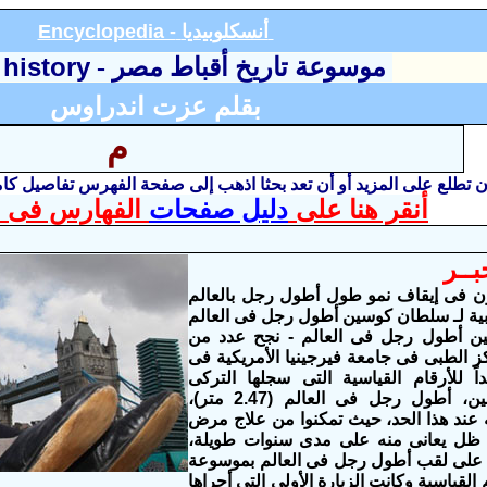
أنسكلوبيديا
Encyclopedia -
 history
موسوعة تاريخ أقباط مصر -
بقلم عزت اندراوس
م
أن تطلع على المزيد أو أن تعد بحثا اذهب إلى صفحة الفهرس تفاصيل ك
أنقر هنا على
دليل صفحات
الفهارس فى ا
ــر
ون فى إيقاف
نمو طول
أطول رجل بالعالم
ية لـ
سلطان كوسين أطول رجل فى العالم
ن أطول رجل فى العالم
-
نجح عدد من
كز الطبى فى جامعة فيرجينيا الأمريكية فى
ً للأرقام القياسية التى سجلها التركى
سلطان كوسين، أطول رجل فى العالم (2.47 متر)،
عند هذا الحد، حيث تمكنوا من علاج مرض
ى ظل يعانى منه على مدى سنوات طويلة،
على لقب أطول رجل فى العالم بموسوعة
القياسية
وكانت الزيارة الأولى التى أجراها