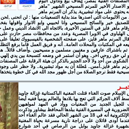
المصنفات الفنية بمصر، إيقاف بيع وتداول ألبوم
الاصدار الأخير للمرنم المسيحي الشهير "ماهر
ه يحتوى على مواد تبشيرية. يذكر ان المرنم ماهر
د من الالبومات التي اصدرها منذ بداية التسعينات منها : لن انحنى ,لحن
للصديق خير
و
السائح المسيحي
و
انا لحبيبي
و
ابو الانوار
و
اقولها بفخ
وقام ماهر فايز في السنين الأخيرة، بالاتجاه الى الانشاد الديني وعم
ى الهلباوى في الاوبرا المصرية وعدد من محافظات مصر حازت على
ال المرنم ماهر فايز، على صفحته الشخصية بالفيسبووك تعليقاً على 
ه في المكتبات والمحلات العامة.. أنه و فريق العمل قاما برفع التظلم
 تم باشتراك عازفين و مغنيين مسلمين و مسيحيين .وأضاف قائلاً.. 
ً.. و لي حق روحي آخر.. وهو أن استمر في وضعه كتسبحة بين يدي إل
 الشكوى من أحد ولا لأحد
الجدير بالذكر أن هيئة الرقابة على المصنفات 
نم ماهر فايز..أمس.. مُعللة أن به مواد تبشيرية.. ولا حظر على وجو
مسيحية فقط
نرجو الصلاة من أجل ظهور مجد الله في كل خطوة يتخذها 
ــر
إسلام صوت الغناء قتلت المغنية الباكستانية غزالة جاويد
آلاف الجرائم التي تعج بها بلادها والعالم يومياً ففيه أيضا
 للجيل الجديد من المغنيات ووأد في المهد لمواهبهن
لضرورية في المسيرة الفنية ببلدها المحافظ بيشاور وذكرت
جريدة إيلاف الإلكترونية أنه في 18 من الشهر الحالي فقد عالم الغناء أحد
ندما أودى قاتلان على دراجة نارية مسرعة بحياة المغنية
 الشهيرة غزالة جاويد بوابل من الرصاص في أحد شوارع