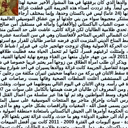
والدها الذي كان برفقتها في هذا المشوار الأخير ضحية لهذا
مي أيضاً. وقد ترددت أصداء هذه الجريمة التي قطفت غزالة
في زهرة شبابها (24 عاما) ليس في باكستان وحدها، وإنما بمختلف أرجاء
ستنكر معجبوها سواء من بني جلدتها أو من عشاق الموسيقى العالمية ه
 صوت الشباب الباكستاني (والأفغاني) وآماله في مستقبل آمن صالح لل
تحدي ظلامية الطالبان لكن غزالة كأنثى، عاشت على حد السكين منذ 
ت الشمالي الغربي المتاخم لأفغانستان وهي في سن السادسة عشرة. و
200 وسط المناخ الديني المتزمت الذي فرضه عناصر طالبان للفرار مع اسر
ء، وإمتثلت لرغبتهم قسراً، لكنها لم تتحمل الحياة معه فطلبت طلاقه
تشرين الأول 2011 لأنه، من جهة، حاول منعها من الغناء ووضع نهاية لحياتها 
ة ويذكر أن طلب امرأة الطلاق من زوجها أمر يعتبر غريبا خصوصا في
ودة لتفاصيل الجريمة كانت غزالة ووالدها يسيران في أحد شوارع بيشاور
ة سقط الاثنان في بركة من دمائهما ضحيتين لنيران مكثفة من رجلين ك
 الى المستشفى أعلنت السلطات الصحية وفاتها بست رصاصات في جس
في رأسه. ودفن الاثنان في اليوم التالي بموطنهما في سوات. ونقلت م
وف وسط المواطنين وقد تم لها هذا عبر سلسلة من أعمال القتل ا
س البنات وإحراق متاجر بيع المنتجات الموسيقية على سبيل المث
ين يسمى فضل الله - المغنيات والراقصات بشكل خاص، وهو ما أدى لف
 أباد الى حظيرة الدولة» وهو ما حدث. وكانت غزالة تغني بلغتها الأ
أغانيها المنفردة - سبع ألبومات في الفترة 2009 -
باكستان وفي دول المهجر، متحدية ظلامية الطالبان وكانت تسجل 