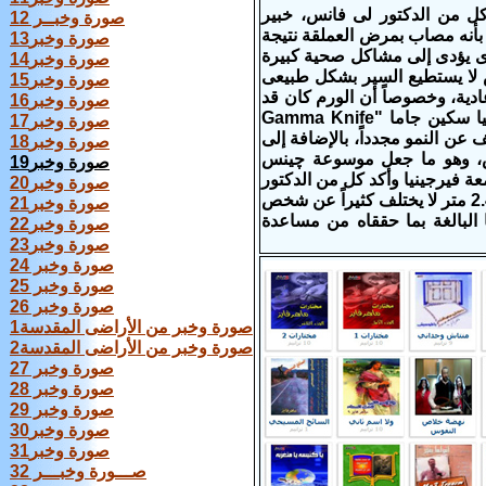
م 2010 الماضى، تحت إشراف كل من الدكتور لى فانس، خبير
صورة وخبــر 12
بأنه مصاب بمرض العملقة نتيجة
صورة وخبر13
لذى يؤدى إلى مشاكل صحية كبيرة
صورة وخبر14
ض لا يستطيع السير بشكل طبيعى
صورة وخبر15
ية، وخصوصاً أن الورم كان قد
صورة وخبر16
انتشر بشكل كبير داخل المخ، ليخضع بعد ذلك لجراحة إشعاعية باستخدام تكنولوجيا سكين جاما "Gamma Knife
صورة وخبر17
باء بأن الورم قد توقف عن النمو مجدداً، بالإضافة إلى
صورة وخبر18
رض، وهو ما جعل موسوعة چينس
صورة وخبر19
ة فيرجينيا
وأكد كل من الدكتور
صورة وخبر20
فانس وشيهان، الطبيبين المعالجين أن الأسلوب المتبع فى علاج شخص يبلغ طوله 2.47 متر لا يختلف كثيراً عن شخص
صورة وخبر21
دتهما البالغة بما حققاه من مساعدة
صورة وخبر22
صورة وخبر23
صورة وخبر 24
صورة وخبر 25
صورة وخبر 26
صورة وخبر من الأراضى المقدسة1
صورة وخبر من الأراضى المقدسة2
صورة وخبر 27
صورة وخبر 28
صورة وخبر 29
صورة وخبر30
صورة وخبر31
صـــورة وخبـــر 32