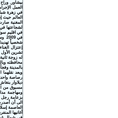
بيشاور. وراح 
العمل الإجرا
العالم حيث إ
المغنية صارت
لشجاعتها في 
في اقليم سوا
في 9
إعتزال الغنا
له زوجة ثاني
محافظته وبالع
بالمدينة وفجأ
وبعد نقلهما
رصاصة واحدة 
مسبوق من الخ
ومهاجمة مدار
بزعامة رجل د
العاصمة إسلام
في شمال غرب 