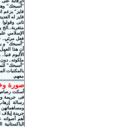
الرقابة على 
"أسبحك" وهو 
فايز" بزعم ان
فايز له العدي
تانى
و
قولوا 
متغربة...الخ 
الإسلامي عل
فعل مرئي.. ق
"أسبحك" و بيع
أن هذا العمل
الألبوم فنيا
ملكوته.. دون
"أسبحك" للمر
بالمكتبات ال
معهم.
صورة وخب
أسكت رصاص ال
فى جريمة وسط 
رسالة إرهاب
ومساهماتهن ا
أهم أصواته ع
الباكستانية