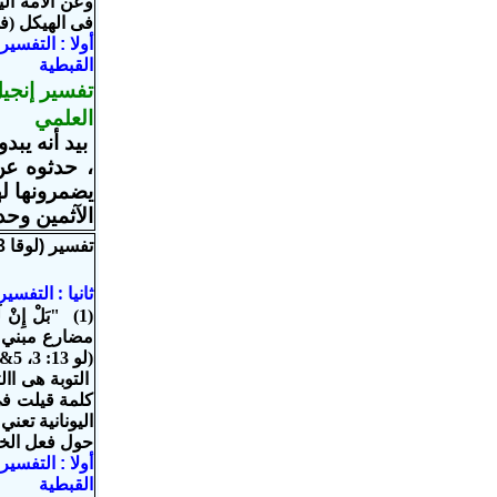
وعن الأمة الي
فى الهيكل (ف
أولا : التفس
القبطية
تفسير إنجيل
العلمي
بيد أنه يبد
، حدثوه عن
يضمرونها له
الآثمين وحد
تفسير (لوقا 13: 3)
ثانيا : التفس
(1) "بَلْ إِ
مضارع مبني ل
(لو 13: 3، 5& 15: 7 ، 10 & 17: 3، 4) (مر 1: 15) (أع 3: 19 & 20: 21)
التوبة هى اال
كلمة قيلت فى 
اليونانية تعن
حول فعل الخ
أولا : التفس
القبطية