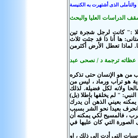
والتأملى الذى أشتهرت به الكنيسة
سقف الدراسات العليا والبحث
ا :" كانت لرجل شجرة تين
نى: ها أنا
ذا قد جئت ثلاث
. لماذا تعطل الأرض أكثرمن
 عظاته ترجمة د / نصحى عبد
رب من هو الإنسان حتى تذكره
 طبيعته الجسدية هو تراب ورماد ، ليس من
لحا ولانه لكل فضيلة. لذلك
لنبي: " لم يخلقها باطلا (بل)
 حي عاقل يمكنه بعيني الذهن أن يدرك
انحرف بعيدا نحو الشر بسبب
لرب ، فالمسيح لكي يمكنه أن
 الصورة التي كان عليها في
اسبات التي
أدت إلى ذلك ، او