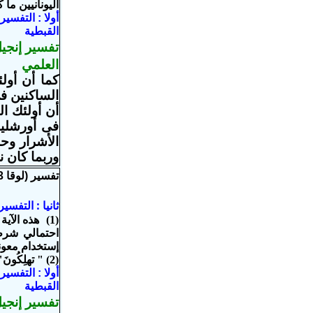
اليونانيين ما 
أولا : التفس
القبطية
تفسير إنجيل
العلمي
كما أن أول
الساكنين فى
أن أولئك ال
فى أورشليم؟
وربما كان ن
تفسير (لوقا 13: 5)
ثانيا : التفس
احتمالي شرطي
إستخدام معونة يسو
(2) " تهلِكُونَ". نحويا : مستقبل مبني للمتوسط خبري من الكلمة "(apollumi)
أولا : التفس
القبطية
تفسير إنجيل