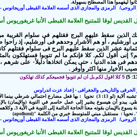
كانوا ليفھموا ھذا المصطلح بسھولة.
ير الروحى/ الرمزى والمجازى الذى أسسه العلامة القبطى أوريجانوس - 
 القديس لوقا للمتنيح العلامة القبطى الأنبا غريغوريوس أ
ئك الذين سقط عليهم البرج فقتلهم فى سلوام القريبة من
 أورشليم ، أو هم الأشرار وحدهم فى أورشليم، إذ راحوا ض
ثمانية عشر الذين سقط عليهم البرج فى سلوام فقتلهم كانو
 إنى أقول لكم. كلا فإنكم ما لم تتوبوا فستهلكون بالمثل 
الأشرار وحدهم فى هذه الدنيا ، 
صيب الأخيار منها اكثر وأوفر .
5 كلا اقول لكم.بل ان لم تتوبوا فجميعكم كذلك تهلكون
ير الحرفى والتاريخى والجغرافى - إعداد عزت اندراوس
. يبدو أن ھيسوع يشير إلى عمل حاسم في التوبة (والإيمان) بالإ
ع بالإيمان بقوته معنا الحاجة الدائمة إلى التوبة في الآية 3. وكلاهما ضروريان.
ير الروحى/ الرمزى والمجازى الذى أسسه العلامة القبطى أوريجانوس - 
 القديس لوقا للمتنيح العلامة القبطى الأنبا غريغوريوس أ