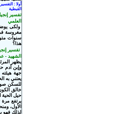
أولا : التفس
القبطية
تفسير إنجيل
العلمي
ولكى يوضح 
مغروسة فى 
سنوات متوا
هذا؟
تفسير إنجي
الشهيد - ع
يظهر المرئ
جهة هيئته 
يعتني به ال
خالق الكون
حيل الحية ا
يرتفع مرة 
الأول، ومنح
لذلك
فهو ي