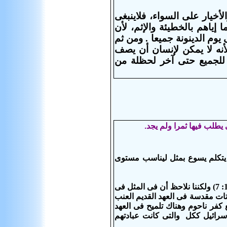
لأخيار على السواء، فلاينبغى
إياهم بالخطيئة والإثم، لأن
وم الدينونة جميعا . ومن ثم
لأنه لا يمكن لإنسان أن يصف
ح للجميع حتى آخر لحظلة من
 يتكلم يسوع بمثل ليناسب مستوى
(2) "شَجَرَةُ تِينٍ". شجرة التين كانت تُستخدم عموماً كرمز لإسرائيل (هو 9: 10) (يوء 1: 7) ولكننا نلاحظ أن فى المثل فى
نباتات مقدسة فى العهد القديم العنب
ع كفر ناحوم وهناك تلميح فى العهد
إسرائيل ككل والتى كانت عبادتهم