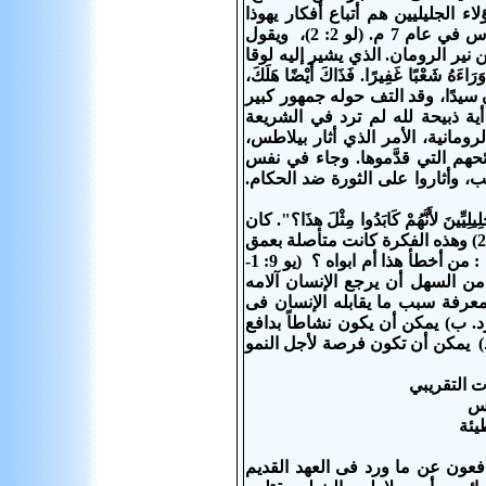
يرلس الكبير ورد في الـCatena Aurea قيل أن هؤلاء الجليليين هم أتباع أفكار يهوذا
الجليلي يهوذا الجليلى (أع 5: 37). وقد قام بثورة فى أيام الاكتتاب الذي أجراه كرينيوس في عام 7 م. (لو 2: 2)، ويقول
ر الرومان. الذي يشير إليه لوقا
 وَأَزَاغَ وَرَاءَهُ شَعْبًا غَفِيرًا. فَذَاكَ أَيْضًا هَلَكَ،
ي إنسان سيدًا، وقد التف حوله جمهور كبير
أية ذبيحة لله لم ترد في الشريعة
رومانية، الأمر الذي أثار بيلاطس،
حهم التي قدَّموها. وجاء في نفس
عب، وأثاروا على الثورة ضد الحكام.
َلِيلِيِّينَ لأَنَّھُمْ كَابَدُوا مِثْلَ هذَا؟". كان
يعتقد من تفسير العهد القديم أنه يربط مشاكل الحياة بالخطيئة الشخصية (تث 27- 28) وهذه الفكرة كانت متأصلة بعمق
فى عادات وتقاليد اليهود حتى فى التلاميذ عندما قالوا ليسوع عن الأعمى منذ ولادته : من أخطأ هذا أم ابواه ؟ (يو 9: 1-
 من ألاية - من السهل أن يرجع الإنسان آلامه
عرفة سبب ما يقابله الإنسان فى
. ب) يمكن أن يكون نشاطاً بدافع
) يمكن أن تكون فرصة لأجل النمو
يس
يئة
افعون عن ما ورد فى العهد القديم