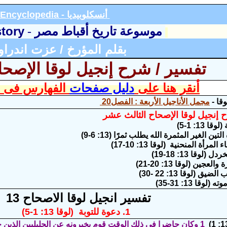
أنسكلوبيديا
Encyclopedia -
story
موسوعة تاريخ أقباط مصر
-
بقلم المؤرخ / عزت اندرا
تفسير / شرح إنجيل لوقا الإصح
أنقر هنا على
دليل صفحات
الفهارس فى ا
وقا -
مجمل الأناجيل الأربعة : الفصل
20
 إنجيل لوقا الإصحاح الثالث عشر
تفسير انجيل لوقا الاصحاح 13
1. دعوة للتوبة (لوقا 13: 1-5)
1 وكان حاضرا في ذلك الوقت قوم يخبرونه عن الجليليين الذين خلط بيلاطس دمهم بذبائحهم.