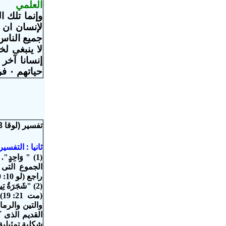
العلمي
وإنما تلك ا
لإنسان ان ي
جميع الناس 
لا ينبغى لخ
إنسانا آخر
حياتهم ٠ فربما تاب ذلك الموصوف بأنه شرير فأصبح صالحا٠
تفسير (لوقا 13: 6)
ثانيا : التفس
(1) " وَاحِدٍ". وردت هذه الكلمة في ترجمات أخرى هكذا "واحد معين " .(tis)
الجموع التى 
راجع (لو 10: 30 & 12: 16 & 13: 6 & 14: 16 & 15: 4 & 16: 1 ، 9 & 19: 12)
(
والتين والرما
القديم الذى 
شكلية تمثيلي