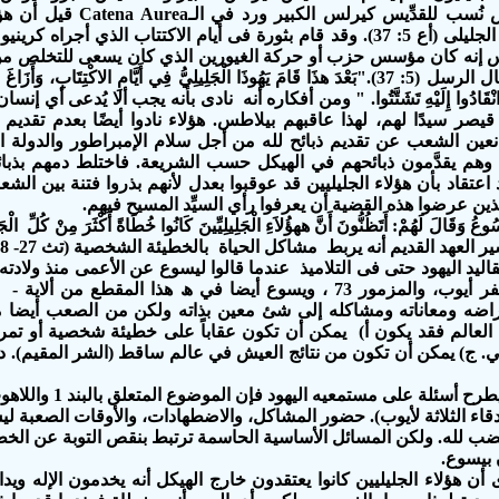
ولكن في نص نُسب للقدِّيس ك
إنه كان مؤسس حزب أو حركة الغيورين الذي كان يسعى للتخلص من ني
في سفر أعمال الرسل (5: 37)."بَعْدَ هذَا قَامَ يَهُوذَا الْجَلِيلِيُّ فِي أَيَّامِ الاكْتِتَابِ،
ِينَ انْقَادُوا إِلَيْهِ تَشَتَّتُوا. " ومن أفكاره أنه نادى بأنه يجب ألا يُدعى أ
يصر سيدًا لهم، لهذا عاقبهم بيلاطس. هؤلاء نادوا أيضًا بعدم تقديم 
انعين الشعب عن تقديم ذبائح لله من أجل سلام الإمبراطور والدولة ال
هم يقدَّمون ذبائحهم في الهيكل حسب الشريعة. فاختلط دمهم بذبائ
 اعتقاد بأن هؤلاء الجليليين قد عوقبوا بعدل لأنهم بذروا فتنة بين الش
لذين عرضوا هذه القضية أن يعرفوا رأي السيِّد المسيح فيهم.
وعُ وَقَالَ لَھُمْ: أَتَظُنُّونَ أَنَّ هھؤُلاَءِ الْجَلِيلِيِّينَ كَانُوا خُطَاةً أَكْثَرَ مِنْ كُلِّ الْج
5) ولكن سفر أيوب، والمزمور 73 ، ويسوع أيضا في ھ هذا المقطع
اضه ومعاناته ومشاكله إلى شئ معين بذاته ولكن من الصعب أيضا م
 العالم فقد يكون أ) يمكن أن تكون عقاباً على خطيئة شخصية أو تمرد
 ج) يمكن أن تكون من نتائج العيش في عالم ساقط (الشر المقيم). د
دقاء الثلاثة لأيوب). حضور المشاكل، والاضطهادات، والأوقات الصعبة ل
ب لله. ولكن المسائل الأساسية الحاسمة ترتبط بنقص التوبة عن الخط
 بيسوع.
ن هؤلاء الجليليين كانوا يعتقدون خارج الهيكل أنه يخدمون الإله ويد