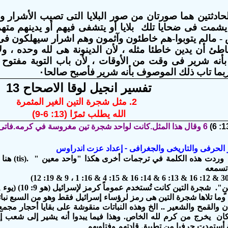
لحادثتين هما صورتان من صور البلايا التى تصيب الأشرار وا
شمت فى ضحايا تلك بلايا أو يتشفى فيهم أو يدينهم متهما 
- مالم يتوبوا-هم خاطئون وآثمون وهم اشرار سيهلكون فى ي
اطئ أن يدين خاطئا مثله ، لأن الدينونة هى لله وحده ، و
 بأنه شرير فى وقت من الأوقات ، لأن باب التوبة مفتو
تفسير انجيل لوقا الاصحاح 13
2. مثل شجرة التين الغير المثمرة
الله يطلب ثمرًا (13: 6-9)
6 وقال هذا المثل.كانت لواحد شجرة تين مغروسة في كرمه.فاتى يطلب فيها ثمرا ولم يجد.
ير الحرفى والتاريخى والجغرافى - إعداد عزت اندراوس
هنا
تسمعه
مت 21: 19) وما تلاها شجرة التين هى رمز لرؤساء إسرائيل فقط وهو من السبع 
ن والقمح والشعير .. الخ وهذه النباتات منقوشة على بقايا أحجار مجم
كان يخرج من كرم لله الخاص. وهذا فيما يبدوا أنه يشير إلى شعب 
ة أستمدت حرفيا من تطبيق قادتهم وفتاويهم