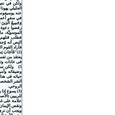
عنه يوسيفوس 
وَجَمِيعُ الَّذ
رفضوا دعوة ق
الموسويَّة، م
فطلب قتلهم و
النص أنه وُجد
فأراد القوم ا
(2)"فَأجَابَ يَسُ
وضيقاته وأمر
حياته فى هذا
الشر الشخصي.
الروحي.
(3) يسوع إذا يطرح أسئلة على مستمعيه اليهود فإن الموضوع المتعلق بالبند 1 واللاهوت التقريبي
للربيين (الأص
علامة على غض
ونقص الإيمان
ويجب أن نرى أ