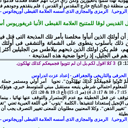
هودية لهذا سموا بالغيورين ولكن رأى الرب أنهم خطاة فعندما قدموا ذ
ى منظقة ذبح الذبائح خارج المقدس أو القدس ) فلم ينقذهم وجودهم ف
ير الروحى/ الرمزى والمجازى الذى أسسه العلامة القبطى أوريجانوس - 
 القديس لوقا للمتنيح العلامة القبطى الأنبا غريغوريوس أ
و أن أولئك الذين أنبأوا مخلصنا بأمر تلك المذبحة التى قتل ف
 ذلك بأسلوب ينطوى على الشماتة والتشفى فى أولئك الجل
م، فلم يكن اولئك الذين ذبحهم بيلاطس من الجليلين أكثر إث
هم فى الجليل، إذ راحوا ضحية هذه ا
لمذ
نبحة ٠
3 كلا اقول لكم.بل ان لم تتوبوا فجميعكم كذلك تهلكون.
ير الحرفى والتاريخى والجغرافى - إعداد عزت اندراوس
نْ لَمْ تَتُوبُوا فَجَمِيعُكُمْ كَذلِكَ تهھْلِكُونَ". نحويا أمر أولي ومستمر 
لمعلوم احتمالي شرطي يتبعه مستقبل مبني للمتوسط خبري. ھوتؤكد 
توقف عن فعل الخطيئة مع عدم الإستمرار والتوقف عنها نهائيا ، بينما
الإنجيل إستعدادا لتنفيذها . الكلمة "يتوب" في اللغة العبرية تعني "
ي "تغيير الذهن". وكلا المعنيين مطلوبان للمعنى تغيير التصرف يجب أن ي
طيئة
ير الروحى/ الرمزى والمجازى الذى أسسه العلامة القبطى أوريجانوس - 