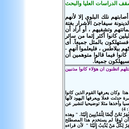
سقف الدراسات العليا والبحث
ابتهم نلك البلوى إلا لأنهم
دينونة سيفاجئ الأشرار بغتة
تتهم وتشفيهم ، أو أراد أن
لين كانوا أكثر إثما من سائر
ا فستهلكون بالمثل جميعآ.
أى
هم بيلاطس ، فليعلموا أنهم -
كانوا فيما قالوا متوهمين أن
 فسيهلكون جميعأ.
هم اتظنون ان هؤلاء كانوا مذنبين
ذا وكان يعرفها القوم الذين كانوا
حدثت فعلا ويعرفها اليهود لأنها
سيا وأخذها مثلا توضيحيا لتشير عن
َاغْفِرْ لَنَا ذُنُوبَنَا كَمَا نَغْفِرُ نَحْنُ أَيْضًا لِلْمُذْنِبِينَ إِلَيْنَا. " وهذه
أن لوقا لم يستخدم هذا المصطلح
َّنَا نَحْنُ أَيْضًا نَغْفِرُ لِكُلِّ مَنْ يُذْنِبُ إِلَيْنَا " لأن قراءه