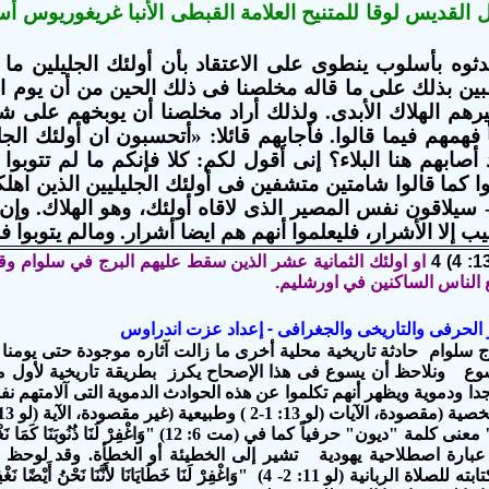
 القديس لوقا للمتنيح العلامة القبطى الأنبا غريغوريوس أ
ثوه بأسلوب ينطوى على الاعتقاد بأن أولئك الجليلين ما أص
بين بذلك على ما قاله مخلصنا فى ذلك الحين من أن يوم ال
هم الهلاك الأبدى. ولذلك أراد مخلصنا أن يوبخهم على شما
مهم فيما قالوا. فأجابهم قائلا: «أتحسبون ان أولئك الجلي
ذ أصابهم هنا البلاء؟ إنى أقول لكم: كلا فإنكم ما لم تتوبو
وا كما قالوا شامتين متشفين فى أولئك الجليليين الذين اهلك
- سيلاقون نفس المصير الذى لاقاه أولئك، وهو الهلاك. وإن 
يب إلا الأشرار، فليعلموا أنهم هم ايضا أشرار. ومالم يتوبوا
او اولئك الثمانية عشر الذين سقط عليهم البرج في سلوام وقتل
 الناس الساكنين في اورشليم.
ير الحرفى والتاريخى والجغرافى - إعداد عزت اندراوس
ج سلوام حادثة تاريخية محلية أخرى ما زالت آثاره موجودة حتى يومنا ه
ع ونلاحظ أن يسوع فى هذا الإصحاح يكرز بطريقة تاريخية لأول مرة 
ا ودموية ويظهر أنهم تكلموا عن هذه الحوادث الدموية التى آلامتهم نف
آيات (لو 13: 1-2 ) وطبيعية (غير مقصودة، الآية (لو 13: 4)
(2) "مُذْنِبِينَ" معنى كلمة "ديون" حرفياً كما في (مت 6: 12) "و
عبارة اصطلاحية يهودية تشير إلى الخطيئة أو الخطأة. وقد لوحظ 
اليهودى فى كتابته للصلاة الربانية (لو 11: 2- 4) "وَاغْفِرْ لَنَا خَطَايَانَا لأَن