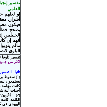
تفسير إنجيل
العلمي
او لعلهم حد
أشرار، معق
فيكون مصير
يصحح خطأ فه
الجليليين إ
أنهم إن كان
مالم يتوبوا
البلوى لاتص
تفسير (لوقا 13: 4) 4
اكثر من جميع
ثانيا : التفس
(1) سقوط بر
يستمعون ليسو
كانت مؤلمة جد
أحداث أتية شخصية (مقصودة، ال
الكلمة كانت 