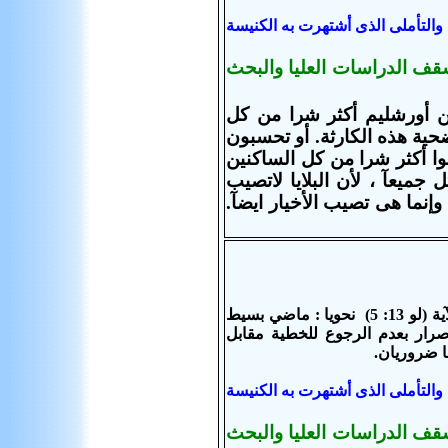
والتأملى الذى أشتهرت به الكنيسة
سقف الدراسات العليا والبحث
 أورشليم أكثر
شرا من كل
حية هذه الكارثة. أو تحسبون
ا أ
كثر
شرا من كل الساكنين
جميعآ ، لأن البلايا لاتصيب
حتى يمكن اتخاذها دليلأ٠ على شرهم ، وإنما هى تصيب الأخيار ايضآ.
(1) هذه الآية تشبه ألاية (لو 13: 3) نحويا : بها فعل مضارع احتمالي شرطي بينما الآية (لو 13: 5) نحويا : ماضي بسيط
صرار بعدم الرجوع للخطية مقابل
والتأملى الذى أشتهرت به الكنيسة
سقف الدراسات العليا والبحث