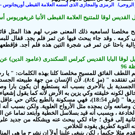
ير الروحى/ الرمزى والمجازى الذى أسسه العلامة القبطى أوريجانوس - 
 القديس لوقا للمتنيح العلامة القبطى الأنبا غريغوريوس أ
مخلصنا لسامعيه ذلك المعنى ضرب لهم هذا المثل قائل
كرمه . وقد جاء يبحث فيها عن ثمر فلم يجد. قفال للبستا
لية باحثا عن ثمر فى شجرة التين هذه فلم أجد. فإقطعها
ل لوقا البابا القديس كيرلس السكندرى (عامود الدين) عن
ظة
96
م اللطف الفائق للمسيح مخلصنا كلنا بهذه الكلمات: " يا 
وإبن آدم حتى تفتقده " (مز ٨:٤). لأن الإنسان من جهة
الجسدية بل بالأحرى بسبب أنه يستطيع أن يكون بارا وصا
خالق لكونه خليقته وكي يزين به الأرض لأنه كما يقول إشعياء ا
للسكن صورها " (إش 18:54)، فهي مسكونة بالطبع بكائن
 وصانعه وأن يمجده مثل الأرواح العلوية. ولكن بسبب أنه 
لخادعة ، وبسبب أنه قيد بسلاسل الخطية وابتعد تماما عن ا
ثانية إلى فوق ؛ جاء لكي يبحث عنه ويشكله من جديد على
ه التوبة كطريق يقوده للخلاص.
قدم مثلا حكيما
، لكن ينبغي علينا أولآ ان نشرح ما هي المن