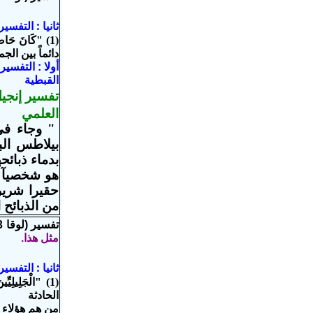
ثانيا : التفس
(1) "كَانَ ح
دائماً بين الج
أولا : التفس
القبطية
تفسير إنجيل
العلمي
" وجاء فى 
بيلاطس الب
بدماء ذبائح
هو شخصيآ ، 
حقيرا شريرا
من الذبائح 
تفسير (لوقا 13: 2)
مثل هذا.
ثانيا : التفس
(1) "الْجَلِ
الحادثة
من هم هؤلاء ا