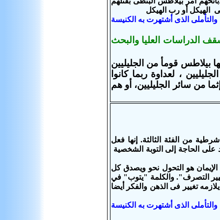
بائحهم أمر بيلاطس البنطى بقتلهم
ى الهيكل أو رب الهيكل
والتأملى الذى أشتهرت به الكنيسة
سقف الدراسات العليا والبحث
يها بيلاطس قومأ من الجليليين
يليين ، لعداوة ربما كانوا
ما من سائر الجليليين، أو هم
جملة شرطية من الفئة الثالثة. إنها فعل
على الحاجة إلى التوبة الشخصية
 الإيمان هو التحول نحو ويصدق كل
تغيير التصرف". والكلمة "يتوب" في
لازمه تغيير فى الذهن والفكر أيضا
والتأملى الذى أشتهرت به الكنيسة