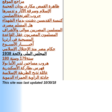
مراجع الموقع
ظاهرة القمص مكارى يونان العجيبة
الإسلام وسرقة الآثار و تدميرها
حروب الفرنجة/الصليبين
كنيسة القديسين‏ ‏دشنت‏ ‏بدماء‏ ‏الشهداء
هل المسلم مصرى
المسلمين المصريين موالى والأشراف
المسلمون المصريون عقل القاعدة
المسيحية فى أرتريا
أخبــــــار الأسبــوع
حكام مصر منذ الإحتلال الإسلامي
المجلس الملى ولائحة 1938
سنة179 وسنة 180
هروب مساجين لدير الأنبا بولا
فهرس بطاركة الأسكندرية
عائلة تذبح الطريقة الإسلامية
حادثة الزاوية الحمراء الدموية
This site was last updated
10/30/18