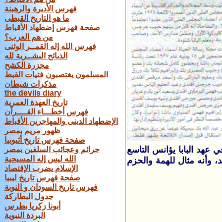
فهرس الأديرة والرهبنة
ما هو التاريخ القبطى
صفحة فهرس إضطهاد الأقباط
من هم العرب؟
فهرس الله إله القمــر الوثنى
الذبائح البشــرية لله
مجزرة الكشح
المسلمون يغتصبون فتيات القبط
مذكرات شيطان
the devils diary
تاريخ العهدة العمرية
فهرس أخطـــاء القــــرآن
الإضطهاد الدينى والمهاجرين الأقباط
ظهور مريم بمصر
صفحة فهرس تاريخ أثيوبيا
 صدرت لائحة 1938 والتي عُمل بها بداية من 8 يوليه سنة 1938 في عهد البابا يؤانس التاسع
جرائم وعجائب السلفين بمصر
الله ليس إله المسيحية
متوقد، وأنه مثال للهمة والحزم
الإسلام يضرب الإقتصاد
صفحة فهرس تاريخ ليبيا
فهرس تاريخ السودان و النوبة
جدول البطاركة
أبونا زكريا بطرس
البردة النبوية