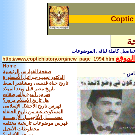
Coptic
المجلس الملى ولائحة
 تفاصيل كاملة لباقى الموضوعات
لموقع
http://www.coptichistory.org/new_page_1994.htm
Home
صفحة الفهارس الرئيسية
الدكتور نجيب جبرائيل الأسطورة
تاريخ حياة قديسى ومشاهير القبط
تاريخ مصر قبل وبعد الميلاد
فهرس البدع والهرطقات
هل تاريخ الإسلام مزور؟
فهرس تاريخ الأحتلال الإسلامى
المسكوت عنه من تاريخ الخلفاء
مجمـــــل الأناجيـــل الأربعــــة
فهرس موضوعات تاريخية مختلفه
مخطوطات الأنجيل
من هم الأقباط؟