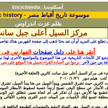
أنسكلوبيديا
Encyclopedia -
موسوعة تاريخ أقباط مصر -
c history
بقلم عزت اندراوس
مركز السيل أعلى جبل سانت
ن تطلع على المزيد أو أن تعد بحثا اذهب إلى صفحة الفهرس
أنقر هنا على
دليل صفحات
الفهارس فى ا
وضع كل الأبحاث
التاريخية
عن هذا الموضوع والمواضيع الأخرى لهذا نر
فة من حين لآخر
- نرجوا من السادة القراء تحميل هذا الموقع على سى د
» فى مركز السيل أعلى جبل سانت كاترين (الحلقة الأخيرة)
هيثم دبور ٢٦/ ١/ ٢٠١٠
 كاترين حيث تشرق الشمس ويبدأ السيل من هنا يبدأ السيل، تشرق ا
اف الأمتار عن سطح البحر، تصبح أرضاً خصبة لسقوط الأمطار الموسمي
ا تتشبع بها الأرض دون أن تفكر فى أى اتجاه تسير، تنطلق عبر الودي
طقة تتسع لتلك الكميات من المياه، تدمر القرى وتشرد الأهالى وتك
فى مجرى السيل وهى الحياة البيئية والمحميات الطبيعة الواقعة ف