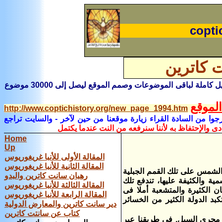
copti
 كاترين
هناك تفاصيل كاملة لباقى الموضوعات وصمم الموقع ليصل إلى 30000 موضوع
لموقع
http://www.coptichistory.org/new_page_1994.htm
جوا من السادة القراء زيارة موقعنا من حين لآخر
- والسايت تراجع
ى والإحتفاظ به لأننا سنرفعه من النت عندما يكتمل
Home
Up
المقالة الأولى للأنبا غريغوريوس
المقالة الثانية للأنبا غريغوريوس
لشمس على تلك القمم الجبلية
رهبان سانت كاترين والبدو
ة والكثيفة عليها، تندفع تلك
المقالة الثالثة للأنبا غريغوريوس
ان الكثيرة والمتشعبة أملا فى
المقالة الرابعة للأنبا غريغوريوس
بد الدولة الكثير من الخسائر
دير سانت كاترين والمعارض الدولية
كتاب عن سانتت كاترين
ى مجرى السيل. فى طريقنا عبر