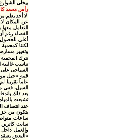
بيخلى الشوارع
رأس محمد كان 
لا أحد يعلم م
التعامل معها 
الفضاء رغم أن
أعلى للحصول 
لكننا كمحمية 
وتغيير مساره،
نترك المحمية و
تناسب غالبية ا
عاماً تقريبا 
السيل، فهى من
بعد ذلك باندف
تشبعت بالمياه
ساعات متواصل
سانت كاترين ق
والعمل داخل 
«البعض يعتقد 