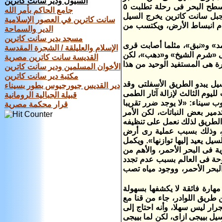
السيول ودير سانت كاترين
جبل «سانت كاترين» صعودا إلى أعلى قممه والتى يبلغ ارتفاعها ٢٦٤١ متراً فوق سطح البحر فى رحلة تطلبت ٥
جامع الحاكم بأمر الله
جبل سانت كاترين يخرج السيل
سانت كاترين في العصور الإسلامية
دم انبساط الأرض، ويكتسب من
الدير والسماحة
مسجد بدير سانت كاترين
» و«نبق»، مثلما أصابت قرى
الإسلام والعليلقة / الشجرة المقدسة
تى «شرم الشيخ» و«دهب»، لكن
القديسة سانت كاترين مصرية
رة هى المستفيد الوحيد من هذا
الأخوان المسلمين ودير سانت كاترين
مكتبة دير سانت كاترين
ل يبدو الطريق الأسفلتى وقد
دير القديس جيورجيوس بطور بسيناء
السيل أثناء وقوعه، تعمل ٣ جرارات كبرى طوال ٨ ساعات لليوم الثالث لإزالة آثار الطمى
قبيلة الجبالية الرومانية
 سيناء: «لا يوجد ضرر تقريبا
قرار محكمة مصرية
مير بعض النباتات، لكن الأمر
الطريق لذلك نعمل على تنظيفه
ير، وذلك بسبب عملية رى أرض
يل يعيد إليها توازنها». ويكمل
ة فى البحر الأحمر، والأهم من
لوحة فى العالم بسبب عدم تجدد
البحر الأحمر، ووجود مياه تصب
 ــ ١٣ سنة» يدير الجرار فى مهارة فائقة لا يكشفها بسهولة
 طريق اللوادر، جاء من قنا مع
رار ليس سهلا، وأنه احتاج إلى
يل بييجى ازاى، لكن لما بييجى