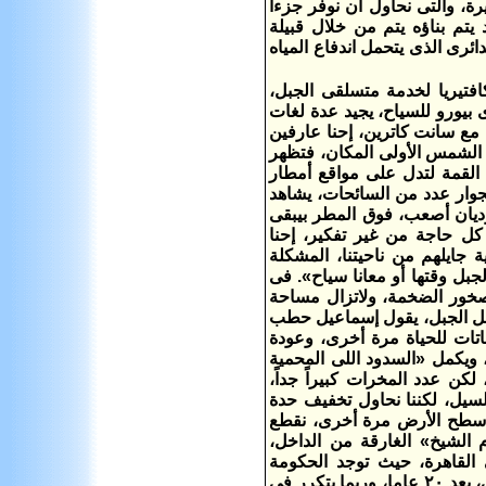
ة، والتى نحاول أن نوفر جزءاً
أى سد يتم بناؤه يتم من خلال قبيلة
ئرى الذى يتحمل اندفاع المياه
تيريا لخدمة متسلقى الجبل،
يورو للسياح، يجيد عدة لغات
ا مع سانت كاترين، إحنا عارفين
 الشمس الأولى المكان، فتظهر
 القمة لتدل على مواقع أمطار
جوار عدد من السائحات، يشاهد
ديان أصعب، فوق المطر بيبقى
ل حاجة من غير تفكير، إحنا
 جايلهم من ناحيتنا، المشكلة
لجبل وقتها أو معانا سياح». فى
ه بوضوح عبر الصخور الضخمة، ولاتزال مساحة
اخل الجبل، يقول إسماعيل حطب
تات للحياة مرة أخرى، وعودة
 ويكمل «السدود اللى المحمية
كن عدد المخرات كبيراً جداً،
السيل، لكننا نحاول تخفيف حدة
لى سطح الأرض مرة أخرى، نقطع
«شرم الشيخ» الغارقة من الداخل،
ى القاهرة، حيث توجد الحكومة
المسـؤولة عن التعامل مع السيل فى مصر، ربما يتكرر هذا السيل، مثلما قال الأهالى، بعد ٢٠ عاما، وربما يتكرر فى