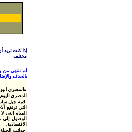
إذا كنت تريد أ
مختلف
لم ننتهى من 
بالحذف والإضا
«المصرى اليوم
المصرى اليوم كتب 
قمة جبل سانت
التى ترتفع آل
المياه التى ل
الوصول إلى من
الاقتصادية.
جوانب الحياة 