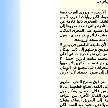
لانية».
الأربعين»، ويروى العرب قصة
 فى هذا المكان قديما، لكن روايات العرب لا يتم
الشكل الصخرى بأنها قادمة من
لنادرة والتى تصعد جذروها إلى
ل سدود على المجرى المائى،
عمل مشروع لترويض مجرى السيل
عمه بمنحة أوروبية».
ا لأن طبيعة الطقس فى يناير لا
مصريين برحلتهم إلى ذلك المكان
السياحى على العكس من الأجانب. درجة الحرارة قبل صعود الجبل تقارب الصفر تنخفض إلى نحو ٧ درجات فى أعلى
قمة «جبل موسى»، ثانى أعلى قمم جنوب سيناء، يقول محمد حميد، مساعد مدير محمية سانت كاترين، «منذ ٢٠
 مدينة سانت كاترين لا يصيبها
مخرات) التى تتجمع فى الوديان
ل إلى سيول جديدة، لأن الأرض
عند انتصاف الليل نبدأ فى رحلة الصعود إلى قمة جبل موسى والتى ترتفع نحو ٢٢٠٠ متر فوق سطح البحر، الطريق
يتكون من جزءين، أولهما «مدق» طوله نحو ٧ كيلومترات، ثم نحو ٧٥٠ درجة صاعداً إلى القمة، يحتاج قطعهما إلى ٥
 من خلال الجمال، يسكن جبل
ون القبائل الأخرى من التواجد
ة، إلى الطريق الصاعد يقول:
 بالفعل تتجمد عند القمة، لكن