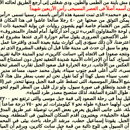
 مش باينة من الطمى والطين، ودى شغلتى إنى أرجع الطريق لحالته الأو
أسمه أصلاً فى العصر المسيحى رأس الأربعين شهيداً
ن هو «محمد» الذى تمت تسمية هذه الرأس باسمه، رسميا تسمى «رأس 
عن المكان لا يمكن التوثق من صحتها عن ٤٠ رجلا صالحا عاشوا
بكثير من الاهتمام خاصة أنهم يقصون روايات عن بوابة المحمية ذات 
 لوحة «المقاولون العرب» تزين أحد أركانها. أمام أشجار «المنجروف» ا
على الأكسجين الضرورى يقول سالم «وزارة الرى عندها مشروع لعم
اعترضنا، لأن ذلك سيؤدى إلى كوارث بيئية بعيدة المدى واقترحنا 
 وهو ما سبق أن حدث فى مدينة طابا قبل أن يتوقف المشروع الذى تم د
نتجه صعودا فى الاتجاه إلى «سانت كاترين»، تبدو المدينة خالية تقريب
لسياح، كما أن الإجراءات الأمنية شديدة التعقيد تحول دون استمتاع ال
لم تصب سيناء بسيل كهذا أو كما نقول نحن لم نصب بمطر مثل هذا، لأن
بع الأمطار الموسمية، التى تسقط على قمة الجبل ومنها تنحدر عبر (ال
اع شديد وتنطلق فى صورة سيول، ولو نزل قليل من المطر اليوم لتحو
 طوال الفترة السابقة، لذلك ستصبح مصدر طرد للمياه».
ة، على جانبى الطريق يعرض بعض العرب توصيلة عبر طريق المدق
بيلة «الجبلية»، ويعتبرون أقدم السكان المحليين فى المنطقة، ويمنع
الجبل. يقودنا إسماعيل حطب، مرشد الرحلة، باحث بيئى فى المحمي
أن السيول هى ثلوج ذائبة من قمة جبل سانت كاترين، وبرغم أن المياه