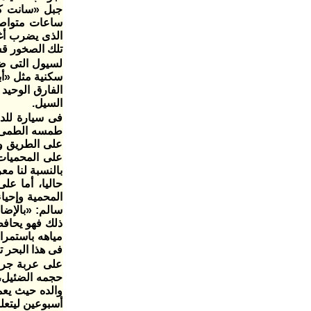
ساعات متواصل
الذى يضرب أغ
تلك الصخور قس
لسيول التى ض
سكنية مثل «أ
الفارق الوحيد
السيل.
فى سيارة للد
على الطريق وإ
على المحميات 
بالنسبة لنا م
حاليا، أما ع
المحمية وإحياء
سالم: «بالإضا
ذلك فهو يحافظ
مياهه باستمرا
فى هذا البحر 
حجمه الضئيل، 
والده حيث يعم
أسبوعين ليتعل