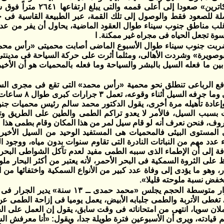
ة للصعود فقط والوصول إلى تلك القمة، عبر الطبيعة القاسية فى 
لب مناطق جنوب سيناء طوال العقود الماضية، يحاول أن يفر من ع
وة تجعل الحياه فى مجراه غير ممكنة. ا
ربت جنوب سيناء طوال الأسبوع الماضى أصابت محميتى «رأس محمد
بوصويرة» وشردت الأهالى، ومثلما أثرت على حركة السياحة فى مدين
 بين ما فعله السيل بالبشر والسياحة وما فعله بالمحميات هو أن الأخي
فع الرباعى تنطلق نحو محمية «رأس محمد» التى تقع فى مجرى السي
طمسه الطمى وما جرفه 
عادة تأهيله مرة أخرى، يقول الدكتور محمد سالم رئيس محميات جنوب
بسبب السيل، فالأمر لا يعدو تراكم الطمى والطين على الطريق وتد
عروف، فنحن نعرف أنه لو قام سيل لمر من هذا المكان وقام بطمى هذا 
لى المستوى البيئى فالمحميات هى المستفيد الوحيد من السيل الأخ
 عدد مهم من النباتات النادرة التى تقاوم سنوات بدون مياه، ووجود الس
فة إلى أن الإطماء الذى سببه الطمى مفيد لعدم تآكل الشواطى البحري
 على الثروة السمكية فى البحر الأحمر، لأنه يعتبر من أكثر البحار م
ر، وهو ما يؤدى إلى وفاة عدد كبير من الأنواع السمكية واختفائها من 
تخفض نسبة ملوحته قليلا».
على عربة جرار متوسطة الحجم يجلس «محمد حمدى
تغطى الأتربة والطمى جلبابه الأبيض، يعمل يوميا فى إزاحة الطمى عن
لان سويا، انتهى من امتحاناته فى وقت سابق، يقول إن العمل على الج
م قيادته، ويرى أن الأسبوعين فترة طويلة جدا، ويقول: «أنا معرفش الس