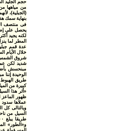
حجم الجليد ال
(الجبلية)، لأ
بنهاية سمك هذا
فى منتصف الر
يحصل على إضاء
لكنه يجيد أكثر
المطر لما ينز
عدة قمم جبلية
خلال الأيام ا
شروق الشمس ف
شديد لكن عمر
مبنحسش بأضرار
الوحيدة إننا م
كبيرة من المي
«أثر هذا السي
ظهور الماعز ا
عملاها سدود ص
وبالتالى كل ا
السيل من ناحي
و«الطور» المد