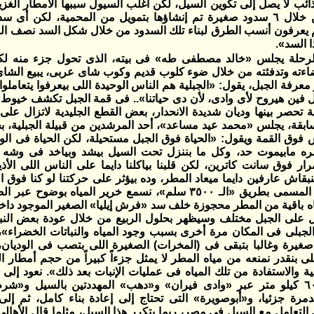
ذائب لا يصل إلى تكوين السيل، لكن أغلب السيول سببها الأمطار الغزير
من مياهها من خلال ٦ سدود صغيرة تم إنشاؤها بتمويل من المحمية، لكن 
نهم يعرفون أنسب الطرق لبناء تلك السدود من خلال شكل السد نصف الدا
 السد».
حلة يجلس «خالد مصطفى طه» فى بيته، الذى تحول جزء منه لكاف
ته وتدفئته من خلال ضوء كلوب قديم وكوب شاى عربى، يبيع الشاى ب
 معرفة الجبل، يقول: «الجبلية هم الناس الوحيدة اللى بيعرفوا يتعاملو
ل فين هيروح لأى وادى، لأن دى حياتنا».. فى قمة الجبل تكشف خيوط
 تحصر بينها وديان شديدة الانحدار، بعض القطع الجليدية لاتزال على
لسابقة، يجلس «محمد عيد مساعد»، أحد المرشدين من قبيلة الجبلية، ب
وق القمة ويقول: «الحياة فوق الجبل مستحيلة، لكن الحياة فى الو
ه مابيموت حد، وكل ما بننزل تحت السيل بيشد وبياخد فى وشه ك
 فوق سانت كاترين، لكن قلبنا بياكلنا دايما على الناس اللى الأذية
بنبقاش عارفين دايما ميعاد المطر، وده بيؤثر على حركتنا لو كنا فوق ا
طريق الهبوط المسمى بطريق «الـ ٣٥٠٠ سلم»، نسمع خرير الميا
اه باقية من المطر محجوزة خلف سد «فرش إيليا» الصغير الموجود د
ل على الجبل مختلف وسيظهر بحلول الربيع من خلال عودة بعض النبا
لجبلى فى المكان مرة أخرى بسبب وجود المياه والنباتات الخضراء»،
غيرة وغالبا بتبقى فى (المخرات) الصغيرة اللى بتصب فى الوديان، ل
للى بنقدر نمنعه من مياه المطر لا يمثل جزءاً كبيراً من حجم أمطار 
ة والاستفادة من تلك المياه فى عمليات الإنبات بعد ذلك». نعود إ
طريقا يبلغ ٦٠٠ كيلو متر عبر «وادى فيران» و«دهب» المهددتين بالسيل و
مرة جزئيا، و«أبوصويرة» التى تحتاج إلى إعادة بناء كامل، ثم إل