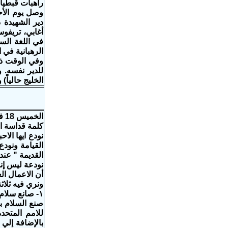
راهبات قبطيات
دير الشهيدة 
أغابي، تريفوس
في اللغة الس
الرهبانية في 
وفي الوقت ذا
للدير نفسه. 
الخليج حالياً)
الخميس 18 فبراير 2016 م
كلمة قداسة ا
نودع ايها الا
القيامة ونودع
القديمة " عن
نودعة ليس إنسا
أن الاعمال ال
ونري فيه ثلاث
١- صانع سلام
صنع السلام ب
للامم المتحد
بالإضافة إلي