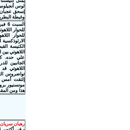
يمثل كنيستنا 
لوس أنجيلوس 
إسحق عجبان وا
وغبطة البطريرك ك
للحوار اللاهو
للحوار اللاه
الارثوذكسية 
الكنيسة القب
اللاهوتي بين 
علي حده. كم
الجانبين للد
اللاهوتي قد 
تواضروس الثان
إلتقت أمس ا
مونسنيور برون
هذا ومن المقرر
رهبان سريان ي