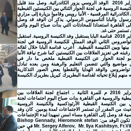
السبت 6 فبراير 2016 الوفد الروسي يزور الكاتدرائية. وصل منذ قليل
نيسة الروسية في لجنة الحوار الثنائي بين الكنيستين القبطية
الكاتدرائية المرقسية - اﻷنبا رويس وقاموا بزيارة إلى مزاري
سول والبابا أثناسيوس الرسولي. يذكر أن الوفد قد وصل
 القاهرة استعدادا للمحادثات التي بدأت صباح اليوم والتي
 تستمر حتى غد.
السبت 6 فبراير 2016 قداسة البابا يستقبل وفد الكنيسة الروسية. استقبل
 تواضروس الثاني الوفد الممثل للكنيسة الروسية في لجنة
ي بينها وبين الكنيسة القبطية. أعرب قداسة البابا خلال لقائه
غبته في تعزيز العلاقات بين الكنيستين كما شرح نيافة اﻷنبا
 لجنة الحوار عن الكنيسة القبطية ملخص ما دار في
مواضيع والتي تتضمن التعليم والرهبنة ومن بعده تبادل
 تواضروس والوفد الهدايا والتقطوا بعض الصور التذكارية
منهم إبلاغ تحياته لقداسة البطريرك كيريل بطريرك الكنيسة
السبت 6 فبراير 2016 م للمرة الثانية .. اجتماع لجنة العلاقات بين
بطية والروسية في القاهرة بدات صباح اليوم اجتماعات لجنة
ئي بين الكنيسة القبطية الأرثوذكسية والكنيسة الروسية
حيث من المقرر أن تستمر الاجتماعات لمدة يومين. كان وفد
سية قد وصل إلى القاهرة مساء امس تمهيدا لبدء الإجتماعات
صباح اليوم ، تكون الوفد من: Bishop Gennady, Hieromonk stefan
Mr. Sergey Alferov, Mr. Ilya Kashitsyn, Fr.Viktor Kulaga في حين