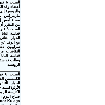
أعضاء وفد الك
والروسية إلى 
مارمرقس الر
مساء أمس إلى
من المقرر أن
قداسة البابا
الحوار الثنائ
مع الوفد عن ر
سرابيون عضو
النقاشات من 
قداسة البابا
وطلب قداسته 
الروسية.
الكنيستين الق
الحوار الثنا
الأرثوذكسية 
الكنيسة الرو