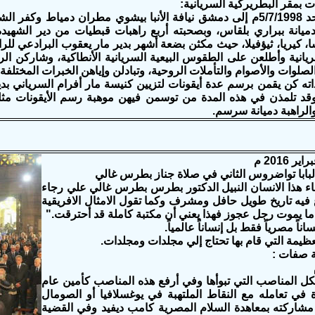
 بمقر البطريركية السريانية:
وصل يوم الأحد 5/7/1998م إلى دمشق نيافة الأنبا بيشوي مطران دميا
دميانة ببراري بلقاس، وبصحبته أربع راهبات قبطيات من دير الشهيدة
ا، كيريا، ثيؤفيلا، حيث مكثن بضعة أشهر بدير مار يعقوب البرادعي للراه
ريانية وأطلعن على الطقوس البيعية السريانية الأنطاكية، وشاركن الر
الصلوات والأصوام والتأملات الروحية، وتبادلن وإياهن الخبرات المختلفة.
ته كن يقمن برسم عدة أيقونات لتزيين كنيسة مار أفرام السرياني بدير
وقد تلمذن في هذه المدة من توسمن فيهن موهبة رسم الأيقونات مثل
 والراهبة دميانة سرسم.
لبابا تواضروس الثاني في صلاة جناز بطرس غالي
حباء هذا الانسان النبيل الدكتور بطرس بطرس غالي علي رجاء
 فيه تاريخ طويل حافل ومشرف وكما تقول الامثال الافريقية
دما يموت رجل عجوز فهذا يعني أن مكتبة كاملة قد أحترقت."
ناً مصرياً فقط بل إنساناً عالمياً.
عظيمة التي قام بها تحتاج إلي مجلدات ومجلدات.
ة صفات :
كل المناصب التي تبوأها وفي أرفع هذه المناصب كأمين عام
ة في تعامله مع النقاط الملتهبة في يوغسلافيا أو الصومال
 مشاركته بمعاهدة السلام المصرية كامب ديفيد وفي القضية