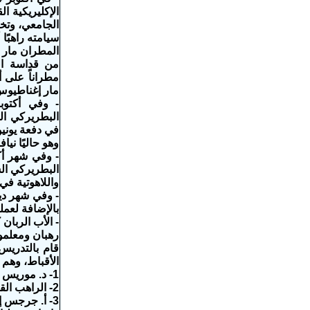
الإكليريكية ا
سيامته راهبًا 
المطران مار 
من قداسة الب
مطراناً على أ
مار إغناطيوس 
البطريركي ال
وهو حاليًا ني
البطريركي الس
واللاهوتية في دور
بالإضافة لعمل
- الأب الربا
رهبان ومعلمون
قام بالتدريس 
الأقباط، وهم
1- د. موريس تاوضروس عبد مريم، الذي قام بتدريس علم اللاهوت والعهد الجديد والفلسفة منذ سنة 1988-1992م.
2- الراهب القس مرقوريوس الأنبا بيشوي، الذي قام بتدريس مادة العهد القديم (1984-1988م).
3- أ. جرجس إبراهيم صالح (أمين عام مجلس كنائس الشرق الأوسط)، الذي قام بتدريس مادة العهد القديم (1990).