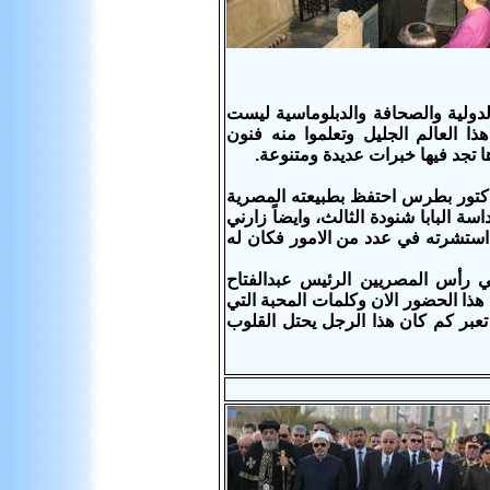
الدولية والصحافة والدبلوماسية ليست
ا العالم الجليل وتعلموا منه فنون
ا تجد فيها خبرات عديدة ومتنوعة.
دكتور بطرس احتفظ بطبيعته المصرية
ة البابا شنودة الثالث، وايضاً زارني
 استشرته في عدد من الامور فكان له
ي رأس المصريين الرئيس عبدالفتاح
هذا الحضور الان وكلمات المحبة التي
عبر كم كان هذا الرجل يحتل القلوب