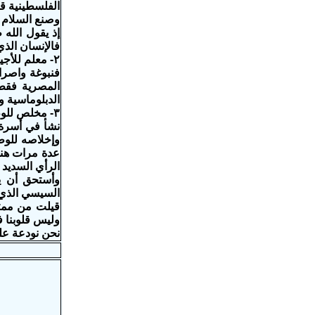
الفلسطينية ق
وصنع السلام ه
فالإنسان الذ
٢- معلم للأجيال
فنبوغة واصرار
المصرية فقط 
الدبلوماسية و
٣- مخلص للوطن
نشأ في أسرة 
وإخلاصه للوطن
عدة مرات هنا
الرأي السديد 
وأستحق أن ي
السيسي الذي ت
قيلت من ممثل
وليس قلوبنا 
نحن نودعة علي