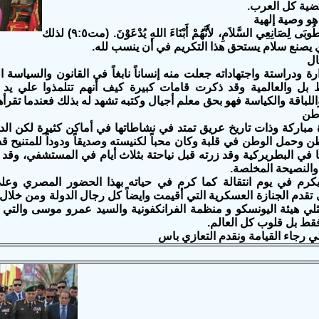
ضية كل العرب.
و وصية إلهية
إذ يقول الله طُوبَى لِصَانِعِي السَّلاَمِ، لأَنَّهُمْ أَبْنَاءَ اللهِ يُدْعَوْنَ. (مت٩:٥) لذلك
ي يصنع سلام يستحق هذا التكريم في أن ينسب لله.
ة ودراستة واجتهاداته جعلت منه إنساناً نابغاً في القانون والسياسة 
بل والعالمية وقد ذكرت قامات كبيرة كيف أنهم تتلمذوا علي يد هذ
اللباقة والكياسة فهو بحق معلم أجيال وكتبه تشهد له بذلك فعندما تقرأه
مباركة وذات تاريخ عريق تمتد في نشاطاتها في أماكن كثيرة لكن ال
 وحمل الوطن في قلبة وكان محباً لكنيسته وصديقاً ودوداً للمتنيح قداس
 في البطريركية وقد زرته قبل نياحتة بثلاث أيام في المستشفي، وقد
والنصيحة المخلصة.
كرم في يوم انتقالة كما كرم في حياته بهذا الحضور المصري وعل
قدم الجنازة العسكرية التي أقيمت وايضاً كل رجال الدولة ومن خلال 
ي هيئة اليونسكو و منظمة الفرانكفونية والسيد عمرو موسى والتي ت
فقط بل قلوب كل العالم.
 رجاء القيامة ونقدم التعازي باس