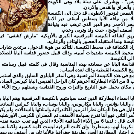
نيوس" ، ويشرف على ستة بلاد وهى الكويت
 والعراق والقدس والاردن.
القمص ثيؤدور الانطونى قد دخل الى الكنيسة
لا من نيافة الأنبا يسطس أسقف دير الانبا
حر الاحمر وهو الدير الذي ترهب فيه ونيافة
س أسقف أبوتيج ، حيث ولد وتربى وخدم،
يق كشافة الكنيسة المرقسية الكبرى بالأزبكية "مارش كشفى" قبي
نيسة بينما استقبله الحضور بالهتاف والزغاريد.
راد الكشافة فى محيط الكنيسة، للتأكد من هوية الدخول، مرتدين شارا
محيط الكنيسة تشديدات أمنية، وذلك قبيل حضور قداسة البابا للصلاة
 الى الكنيسة.
قداسة البابا عن سعادته بهذه المناسبة وقال فى كلمته قبيل رسامت
يخ الكنيسة القبطية وذلك لعدة أسباب:
يرلس السادس.
مكان يحمل عبق التاريخ والتراث وروح القداسة ونستلهم روح الآباء
ا اسماء البطاركة الذين تمت سيامتهم بالكنيسة المرقسية وهم البابا بط
 والبابا يؤانس، والبابا مكاريوس، والبابا يوساب، والبابا كيرلس السا
قابل فى هذا المكان نظراً لترميم الكاتدرائية وامتلائها بالسقالات ولم يك
لثانى فهو أننا نفرح بسيامة الأسقف ثم المطران للكرسى الاورشليمى بعد 3 شهور من نياحة الأنبا 
وعن الأمر الثالث قال : لدينا 6 من الآباء الأساقفة الأجلاء الذين له
تكريما لهم، مستطرداً: وان كانت الترقية ليست كلمة كنسية ولكننا نستخ