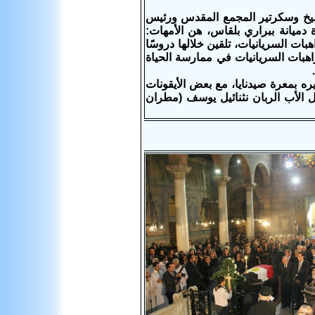
ط وكفر الشيخ وسكرتير المجمع المقدس ورئيس
 دميانة ببراري بلقاس، هن الأمهات:
بات السريانيات، تلقين خلالها دروسًا
اهبات السريانيات في ممارسة الحياة
ه بمعرة صيدنايا، مع بعض الأيقونات
 الأب الربان نثنائيل يوسف (مطران