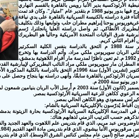
لقبطية الأرثوذكسية بدير الأنبا رويس بالقاهرة بالقسم النهاري
الجامعي، وتخرج فيها بدور يونيو 1988 م بتقدير عام "امتياز". وكان قد تمت
أثناء فترة دراسته بالكنيسة السريانية بالقاهرة على يدي نيافة
غريغوريوس يوحنا إبراهيم مطران حلب وتوابعها وذلك بتكليف
طريرك الأنطاكي. ثم واصل دراسته العليا بانجلترا، رُسم
برشية شرق الولايات المتحدة الأمريكية وحالياً هو البطريرك
أفرام الثاني كريم.
- وفي أكتوبر سنة 1988 م التحق بالدراسة بنفس الكلية السكرتير
ثاني الربان سويريوس ملكي مراد، وأتم الدراسة بها وتخرج
في دفعة يونيو 1992 م. ثم تعين ناظرًا لمدرسة مار أفرام اللاهوتية بدمشق،
افة المطران مار سويريوس ملكي مراد النائب البطريركي لإيبارشية الق
- وفي شهر أكتوبر (تشرين الأول) سنة 1996م التحق بالدراسة 
ريان الأرثوذكس بالقاهرة سابقًا، وأنهى دراسته بها بنجاح وحصل على 
 يونيو سنة 2000 م.
- وفي شهر ديسمبر (كانون الأول) سنة 2003 م أًرسل الأب الربان
ه الرعوي ككاهن للرعية السريانية الأرثوذكسية بمصر.
ن كيرلس مسعودي وهو الكاهن الحالي بمصر.
 أقباط يُدرّسون بالإكليريكية السريانية بالشام:
في المدرسة الإكليريكية السريانية الأرثوذكسية بحارة الزيتونة بدم
 نذكرهم حسب الترتيب الزمني لذهابهم هناك: