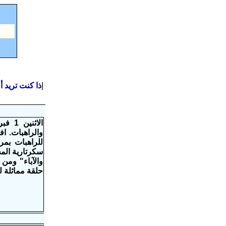
إ
ذا كنت تريد 
والراهبات. اف
للراهبات بمر
سكرتارية الم
واﻵباء" ومن ا
حلقة مماثلة لل