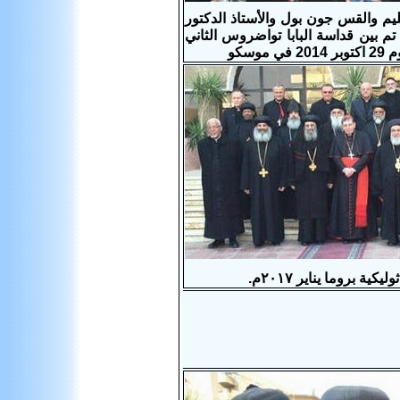
م والقس جون بول والأستاذ الدكتور
تم بين قداسة البابا تواضروس الثاني
سكو
 بروما يناير ٢٠١٧م.