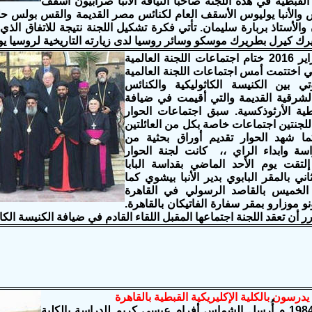
القبطية في هذه اللجنة صاحبا النيافة الأنبا صرابيون أسقف
والأنبا يوليوس الأسقف العام لكنائس مصر القديمة والقس بولس حلي
لأستاذ بربارة سليمان. تأتي فكرة تشكيل اللجنة نتيجة للاتفاق الذي 
يرل بطريرك موسكو وسائر روسيا لدى زيارته التاريخية لروسيا يوم 29 اكتوبر 2014 في مو
السبت 6 فبراير 2016 ختام اجتماعات اللجنة العالمية
تي اختتمت أمس اجتماعات اللجنة العالمية
وتي بين الكنيسة الكاثوليكية والكنائس
الشرقية القديمة والتي أقيمت في ضيافة
طية الأرثوذكسية. سبق اجتماعات الحوار
اللجنتين اجتماعات خاصة بكل من العائلتين
ا شهد الحوار تقديم أوراق بحثية من
راسة وابداء الراي ،، كانت لجنة الحوار
إلتقت يوم الأحد الماضي بقداسة البابا
ي بالمقر البابوي بدير الأنبا بيشوي كما
لخميس بالقاصد الرسولي في القاهرة
و موزارو بمقر سفارة الفاتيكان بالقاهرة.
 أن تعقد اللجنة اجتماعها المقبل اللقاء القادم في ضيافة الكنيسة الكاثوليكية
درسون بالكلية الإكليريكية القبطية بالقاهرة
- في أكتوبر 1984 م أُرسل الشماس أفرام عيسى كريم للدراسة بالكلية