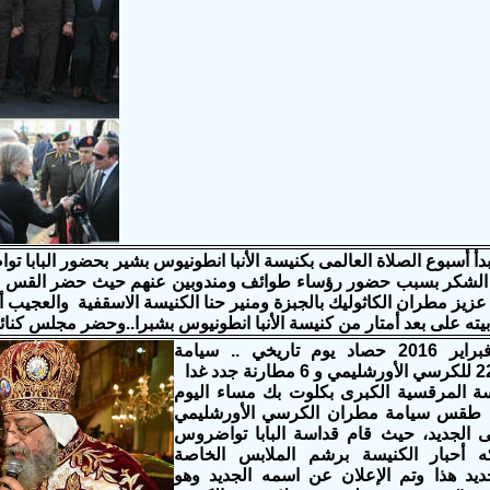
2016/02/1 بدأ أسبوع الصلاة العالمى بكنيسة الأنبا انطونيوس بشير بحضور البا
الشكر بسبب حضور رؤساء طوائف ومندوبين عنهم حيث حضر القس اندريا
 عزيز مطران الكاثوليك بالجبزة ومنير حنا الكنيسة الاسقفية والعجي
يته على بعد أمتار من كنيسة الأنبا انطونيوس بشبرا..وحضر مجلس كن
السبت 27 فبراير 2016 حصاد يوم تاريخي .. سيامة
ة المرقسية الكبرى بكلوت بك مساء اليوم
 طقس سيامة مطران الكرسي الأورشليمي
ى الجديد، حيث قام قداسة البابا تواضروس
كه أحبار الكنيسة برشم الملابس الخاصة
ديد هذا وتم الإعلان عن اسمه الجديد وهو