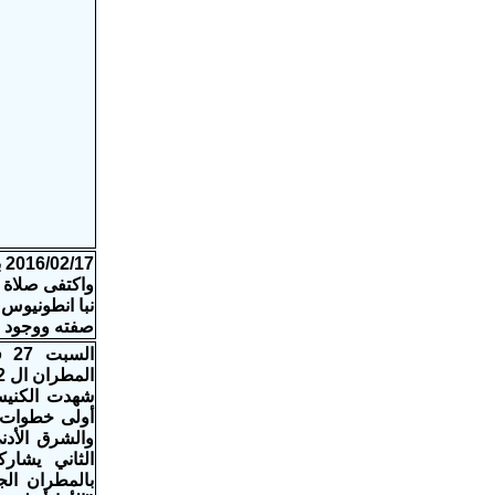
7
واكتفى صلاة 
نبا انطونيوس
صفته ووجود ب
المطران ال 22 للكرسي الأورشليمي و 6 مطارنة جدد غدا
شهدت الكنيس
أولى خطوات
والشرق الأدن
الثاني يشار
بالمطران الج