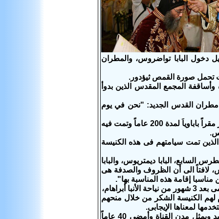
ل دخول البابا تواضروس، والمطران
ت تحمل صورة القمص ثيؤدور.
 وأساقفة المجمع المقدس الذين بدوأ
ه مطران القدس الجديد: "نحن في يوم
الأول: أننا نجتمع فى هذه الكنيسة المرقسية وهى المقر الباباوى السابق والذي استمر مقراً باباوياَ لمدة 200 عاماً وتمت فيه
 الذين تمت سيامتهم فى هذه الكنيسة
رس السابع، البابا ديمتريوس، والبابا
دس، لافتاً الى أن الظروف والصدفة هى
ن مناسبا إقامة هذه المناسبة بها".
أبراهام،
م تعب خدمة تقدم لهم الكنيسة الشكر من خلال منحهم
دمها لمعناها الإيجابى.
وأوضح البابا:تم اختيار المطارنة الجدد بطريقة جغرافيا فالأنبا تادرس أسقف بورسعيد ويمثل مدن القناة وأمضى 40 عاماً