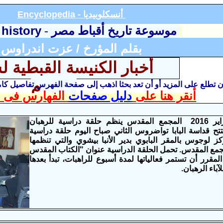
أنسكلوبيديا
Encyclopedia -
 history
موسوعة تاريخ أقباط مصر
-
بقلم المؤرخ / عزت اندراوس
2016م
أن تطلع على المزيد أو أن تعد بحثا اذهب إلى صفحة الفهرس تفاصيل ك
أنقر هنا على
دليل صفحات
الفهارس فى ا
الاثنين 1 فبراير 2016 المجمع المقدس ينظم حلقة دراسية للرهبان
تتح قداسة البابا تواضروس الثاني صباح اليوم حلقة دراسية
كز لوجوس بالمقر البابوي بدير اﻷنبا بيشوي والتي تنظمها
جمع المقدس. تحمل الحلقة الدراسية عنوان "الكتاب المقدس
لمقرر أن تستمر فعالياتها لمدة أسبوع للراهبات، تبدأ بعدها
آباء الرهبان.