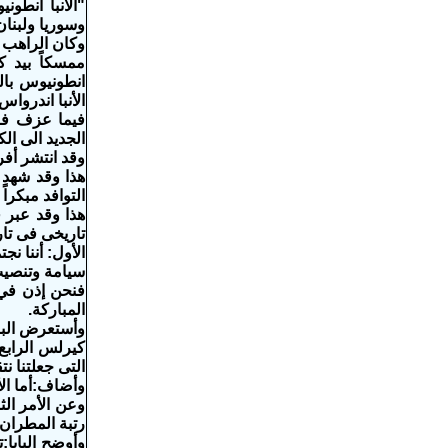
"الأنبا أنطو
وسوريا ولبنان
وكان الراهب 
ممسكاً بيد ك
انطونيوس بالب
الأنبا اندروا
فيما عزف فر
الجديد الى الك
وقد انتشر أف
هذا وقد شهد 
التوافد مبكراً
هذا وقد عبر 
تاريخى فى تار
سيامة وتنصيب 8 من الآباء البطاركة آخرهم كان الراحل القديس البابا ك
فنحن إذن في 
المباركة.
وأستعرض الباب
كيرلس الرابع،
التى جعلتنا نت
وأضاف:أما الأمر ا
رتبة المطران 