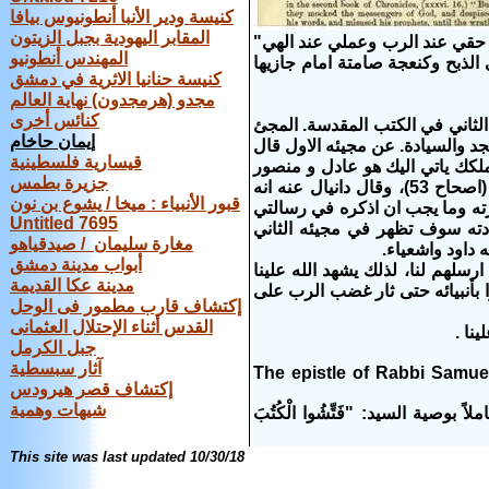
كنيسة ودير الأنبا أنطونيوس بيافا
المقابر اليهودية بجبل الزيتون
ن حقي عند الرب وعملي عند الهي"
المهندس أنطونيو
لى الذبح وكنعجة صامتة امام جازيها
كنيسة حنانيا الاثرية في دمشق
مجدو (هرمجدون) نهاية العالم
كنائس أخرى
 الثاني في الكتب المقدسة. المجئ
إيمان حاخام
جد والسيادة. عن مجيئه الاول قال
قيسارية فلسطينية
شليم هوذا ملكك ياتي اليك هو عادل و منصور
جزيرة بطمس
وديع وراكب على حمار وعلى جحش ابن اتان"، واشعياء وصفه انه محتقر ومرذول (اصحاح 53)، وقال دانيال عنه انه
قبور الأنبياء : ميخا / يشوع بن نون
يباع، كل هذا الذي ذكرته وما يجب ان اذكره في رسالتي
Untitled 7695
ادته سوف تظهر في مجيئه الثاني
مغارة سليمان / صيدقياهو
أبواب مدينة دمشق
 ارسلهم لنا، لذلك يشهد الله علينا
مدينة عكا القديمة
ا كلامه وتهاونوا بأنبيائه حتى ثار غضب الرب على
إكتشاف قارب مطمور فى الوحل
القدس أثناء الإحتلال العثمانى
نا .
جبل الكرمل
آثار سبسطية
The epistle of Rabbi Samuel
إكتشاف قصر هيرودس
شيهات وهمية
وصية السيد: "فَتِّشُوا الْكُتُبَ
This site was last updated
10/30/18