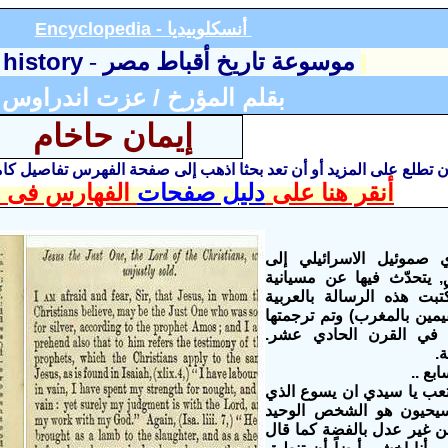
أنسكلوبيديا
Encyclopedia -
 history
موسوعة تاريخ أقباط مصر
-
بقلم المؤرخ / عزت اندراوس
إيمان حاخام
أن تطلع على المزيد أو أن تعد بحثا اذهب إلى صفحة الفهرس تفاصيل ك
أنقر هنا على
دليل صفحات
الفهارس فى ا
ي صموئيل الاسرائيلي إلى
, يتحدّث فيها عن مسيانية
تبت هذه الرسالة بالعربية
مقيمين بالمغرب) وتم ترجمتها
 في القرن الحادي عشر.
.
بع ..
تعب يا سيدي ان يسوع الذي
سيحيون هو الشخص الوحيد
ن غير عدل بالفضة كما قال