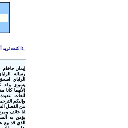
إ
ذا كنت تريد 
إيمان حاخام
رسالة الرابا
الراباي اسحق
يسوع, وقد كُ
(لأنهما كانا 
للغات عديدة
وإليكم الترجمة
من الفصل السا
انا خائف ومر
يؤمن به الم
الذي قد بيع ع