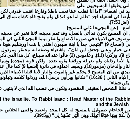
وأنا اخشى أيضاً أن تنطبق
التي يطبقها المسيحيون علي
 في اشعياء: "اما انا فقلت عبثا تعبت باطلا وفارغا افنيت قدرتي لك
4:49) , وأيضا في اشعياء اجد "ظلم اما هو فتذلل ولم يفتح فاه كشاة تساق ا
7:53).
سع .. (عن المجيء الثاني للمسيح)
ان المسيح يكون قد أتى بالفعل، وقد تمم مجيئه، لاننا نخبر عن مجيئه
موصوف في الانبياء في صورة الاتضاع والفقر بينما المجئ الثاني في الم
الله بزكريا النبي (اصحاح 9) "ابتهجي جدا يا ابنة صهيون اهتفي يا بنت اور
سيقتل (الاصحاح 9)، وزكريا (11), وعاموس (2) قالوا عنه انه س
. لأننا رذلناه ولم نعرفه ووقفنا بقوة ضده. ولكن قوته (مجده) وسي
يحيط اعداؤه في دائرة (اشعيا 9) كما قال عنه داود واشعياء.
يدي من ان المسيح لا يحكم غير بالموت والنار لأننا قتلنا الانبياء الذين
في سفر اخبار الايام الثاني ( 16:36) "فكانوا يهزأون برسل الله، ورذلو
يكن شفاء".
 قتلنا الشخص الحقيقي المقصود ونكون في غضب الله الذي لا ينتهي علي
 the Israelite, To Rabbi Isaac : Head Master of the Rabbi
and the Jewis
ن الحاخام صموئيل بالمسيح له كل المجد واعتمد واقتنى الخلاص عاملاً ب
نَّ لَكُمْ فِيهَا حَيَاةً أَبَدِيَّةً. وَهِيَ الَّتِي تَشْهَدُ لِي" (يو39:5).