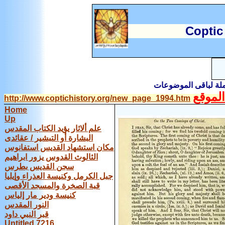
C
optic
املة لباقى الموضوعات
لموقع
http://www.coptichistory.org/new_page_1994.htm
Home
Up
علم ألاثار يؤيد الكتاب المقدس
البشارة أو التبشير / عقائدى
مكان استشهاد القديس استفانوس
الثالوث القدوس يزور ابراهيم
سجن القديس بطرس
جبل الكرمل وكنيسة العذراء وإيليا
قبة الصخرة والمسجد الأقصى
كنيسة ودير مار إلياس
النور المقدس
قبر النبي داود
Untitled 7216