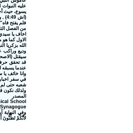
عاموس النبي, 
عليه النبوات 
يسوع، حيث أجد
(اش 
فلم يفتح فاه" (اش
من الفصل التا
اخاف يا سيدي 
الاول كما هو 
قد تحقق حرفيا
عندما يسبقه النار والدخان (مزمور18), و
وانا خائف يا س
شعبه حتى لم 
ولذلك نكون قد
المصدر
nical School
h Synagogue
وفي النهاية آم
لأَنَّكُمْ تَظُنُّونَ أَ