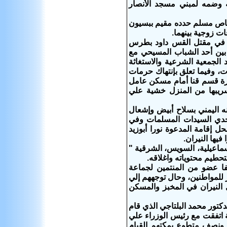
 وضمه لمبني مسجد الأنصار
شخاص مسلم حدده مقيم ببسيون
ات زوجية بينهما.
اء في مقتل القس داود بطرس
بين أحد الشباب المسيحي مع
الجمعية الشرعية والاستغاثة
ات، وفيما تعلق بإنتهاك حرمات
ئرة قسم قنا أمام مسكن عامل
ريبها من المنزل خشية علي
نه اليمني بسلاح أبيض وإشعال
وإحدي السيدات المسلمات وفي
ل إقامة المدعوة نورا أبوزيد
يها النيران.
ماعيلية، السويس، الشرقية "
تحطيم محتوياته واغلاقه.
فا عضو من المنتمين لجماعة
 للمواطنين، وحال توجههم إلي
 النيران في المخبز والمسكن
ضور الدكتور محمد البلتاجي الذي قام
ة اتفقت مع رئيس الوزراء علي
ن ونصف متطوع يمكتهم القيام