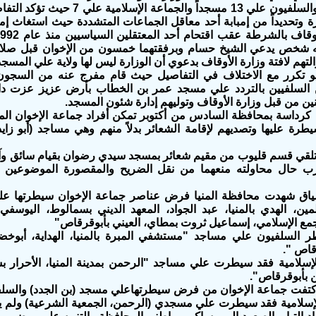
علي 20 منها والسلفيون علي 13 مسجداً و
ة وتحديداً من إمبابة أحد معاقل الجماعات المتشددة حيث استغاث إ
 شخص يدعي الشيخ حسام وبرفقتهما خمسون من الإخوان قبل صلاة ال
التهم لافتة وزارة الأوقاف بدعوي أن الوزارة ليس لها ولاية علي المسجد
و تكرر مع الاختلاف في التفاصيل حيث قام مفرج عنه من السجون 
لسلفيين بالتردد علي مسجد عمر بن الخطاب بأرض عزيز عزت دائ
نين من قبل وزارة الأوقاف وتوليهم إدارة شئون المسجد.
 كرداسة بمحافظة السادس من أكتوبر تمكن أفراد جماعة الإخوان الم
طرة عليها وتصديهم لإقامة الشعائر بدلاً منهم وهي مساجد (أبو زايد
 تلقي قسم قليوب من مقيم شعائر بمسجد سيدي رضوان بقيام سائق وآخ
ب حال محاولته منعهما من نقل الضريح والمقصورة الموضوعين ب
ياق شهدت محافظة المنيا فرض عناصر جماعة الإخوان سيطرتها ع
ين، الهدي بالمنيا، عبد الجواد، المعهد الديني بسمالوط، اليوسفي،
جمع الإسلامي، إسماعيل ثروت بمطاي، العيني بأبوقرقاص"
السلفيون علي مساجد "مستشفي المبرة بالمنيا، الهداية، أبوخضر
قاص ".
الإسلامية فقد سيطرت علي مساجد "الرحمن بمدينة المنيا، الأحرار 
 بأبوقرقاص".
تفت جماعة الإخوان من فرض سيطرتهاعلي مسجد (بن الجدد) والسل
الإسلامية فقد سيطرت علي مسجدي (الرحمن، الجمعية الشرعية) ولم ي