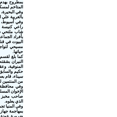
بمطروح بهدم 
المتاخم لمسكن
وفي البحيرة،
بالغربية علي ا
وفي أسيوط، و
راعي كنيسة ق
شاب ملتحي سل
بأفراد الجماع
البيوت في قن
مسيحي لتواجد
حياتها.
كما بلغ لقسم 
النيران بشقت
المنوفية، وعق
حكيم والسابق إ
سيناء، قام بع
من المنتمين لذ
وفي محافظة ا
الإخوان المسل
صاحب مخبز با
الذي يعلوه.
بمهاجمة جهاز 
ضرورة عودة ا