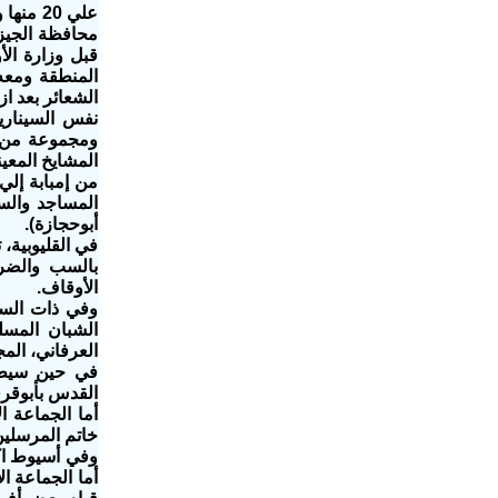
محافظة الجيز
المنطقة ومعه
الشعائر بعد از
نفس السيناري
ومجموعة من ا
المشايخ المعي
من إمبابة إلي
المساجد والسي
أبوحجازة).
في القليوبية،
بالسب والضر
الأوقاف.
وفي ذات الس
الشبان المسلم
العرفاني، الم
في حين سيطر 
القدس بأبوقر
أما الجماعة 
خاتم المرسلين
وفي أسيوط اك
أما الجماعة 