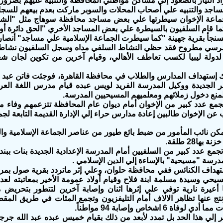
اد التيار بالصعود إلي مساكن مواطني المحافظة والتنبيه عليهم بض
مساجد والتنبيه علي أصحاب المحلات والسوبر ماركت بعدم بيعهم للسجا
عة الإخوان سيطرتها علي بعض مساجد محافظة سوهاج مثل "الشبان 
ا قام السلفيون بالسيطرة علي بعض المساجد الأخري "الحق دائرة أول
سنجأ بقرية جهينة "كما سيطرت الجماعة الإسلامية علي مساجد" أنصار 
رسي مطروح فقد حظي النشاط السلفي مداه وسجل السلفيون نشاطا با
 لدولة ليبيا لكسب تعاطف الأهالي، وقيام آخرين من تكوين لجان ش
 إستهداف المدارس والطلاب في محافظة القاهرة، فوجئت فاتن عبد ا
ر الجديدة ووكيل المدرسة الفريد لويس عبده قيام مدرس اللغة العرب
منع دخول زملائهم ومعلميهم المسيحيين المدرسة.
مع عدد كبير من الإخوان أمام ديوان عام المحافظة تتزعمهم وفاء 
 الإخوان طالبين إعادة مدارس حراء إلي الإدارة القديمة التابعة لجم
ن نائب المأمور من ضبط بائع طيور من عناصر الجماعة الإسلامية والس
مع عدد كبير من السلفيين أمام المدرسة الإعدادية الجديدة بنات ببندر
مدرسة "مسيحية" بالإساءة إلي الدين الإسلامي .
هداف الكنائس ففي محافظة حلوان، وعلي إثر ماتردد بقرية صول بمر
حي وسيدة مسلمة ابنة فلاح وقيام أولاد عمومة الأخير بمعاتبته لعد
 أعيرة نارية توفي علي إثرها اثنان وإصابة آخرين لتتطور بتحريض 
تج عنها تظاهر الالاف أمام التليفزيون وتجمع المئات في طريق المقط
وفاة 6 اشخاص وإصابة 94 مواطناً.
ر إلي هذا الحد بل تمدد لأبعد من ذلك بقيام خميس عبده عبد الله جرجا