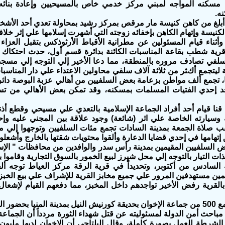
مسكنه المواجه لمبني مركز خدمي خاص بالمسيحيين وإعادة بنائه
ه.
 أبلغ من كاهن كنيسة مار مرقص بمركز رشيد بمحاولة تعدي أحد الأ
لكنيسة وإتهام الكاهن بإخفائه زوجته التي أشهرت إسلامها علي إثر خلاف
أثناء قيام المسئولين عن مطرانية الأقباط الأرثوذكس بتقبل العز
رية شطب بقاعة المناسبات الكائنة بدائرة قسم أول، حدث احتكاك 
في تصادف مروره بالمنطقة، مما دعا الأخير إلي التوجه إلي مسجد 
ة ليتجمع أكثر من ثلاثة آلاف سلفي محاولين الاعتداء علي دار المناسب
ا، تجمع ألف مواطن بزعامة بعض السلفيين من أهالي عزبة البوصة دا
 إحدي الفتيات المسلمات بمسكنه، وقد تمكن بعض الأهالي من تس
قنا قيام أحد أفراد الجماعة الإسلامية بالتعدي علي مسيحي وقطع أذ
ه وسيارته الخاصة علي اثر (شائعة) وجود علاقة بين المجني عليه 
ب صلاة الجمعة بمدينة السادات تجمع مئات السلفيين وتوجهوا إلي مح
تهامها في إحدي قضايا الدعارة وألقوا محتويات شقتها بالخارج وأشعلوا ف
ض السلفيين المقيمين بمدينة رأس سدر والوافدين من محافظات " الإس
ات التيار بالتوجه إلي محل شيرز لبيع الخمور بالسوق التجارية وقاموا ب
لسادس من أكتوبر، وتحديداً في قرية الرقة مركز العياط توجه أل
مين مستهدفين المرور علي جميع مخابز القرية للإشراف علي بيع الخبز
لقرية رفض الأخير تواجدهم داخل المخبز، مما دفعهم القيام لإشعال
وفي المنيا تجمع 500 من جماعة الإخوان بحديقة كورنيش النيل بمدينة المنيا بح
مباحث أمن الدولة لمسئوليته عن قتل شهداء الثورة مردداً أن الجماع
لشرطة للعمل بصورة كاملة، وقال البلتاجي أن الإخوان لديها مليو