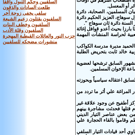
رورة اصطحاب أسرهم في أوقات
السلفيين وحكم التبول واقفاً
ئر أو المعسل.
طلعت السادات والذقون
المسلمين، الصحابة، دائرة
سلفى يخفى زوجة آخر
 سوهاج، العزيز الحكيم دائرة
السلفيون يقتلون زعيم الشيعة
السنة دائرة ثان سوهاج ".
السلفيون وخطف البنات
رزا بحيث أعدو قوافل إغاثة
السلفيون وقلة الأدب
عبية لحراسة المنشآت المهمة
حزب النور والعائلات القبطية المهجرة
منشورات مضحكه للسلفيين
لحميد مديرة مدرسة الكواكب
ية خالد ثابت بتحريض الطلبة
مشهور السابق ترشحها لعضوية
اعة الإخوان المسلمين.
ابق اعتقاله سياسياً وبحوزته
 المراغة علي أثر ما تردد من
كز أطفيح عن وجود علاقة غير
م قتلها فحدثت مشاجرة بينهم
من بعض عناصر التيار الديني
م وقاموا بالقاء الحجارة علي
وي أحد قيادات التيار السلفي