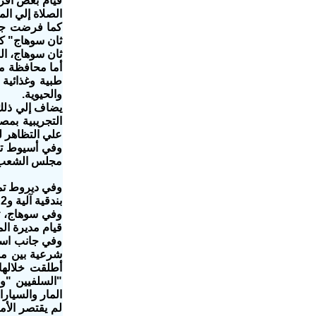
قيام بعض أفر
الصلاة إلي ال
كما فرضت جما
ثان سوهاج" كم
ثان سوهاج، ال
أما محافظة م
طبية وغذائية
والحيوية.
يضاف إلي ذلك
التجريبية بمص
علي التظاهر ل
وفي أسيوط تج
مجلس الشعب عن
وفي ديروط تمك
بندقية آلية و2 خزنة بها28 طلقة.
وفي سوهاج، تج
قيام مديرة ال
وفي جانب است
شرعية بين مسي
أطلقت خلالها
"السلفيين "ون
المار والسيارات مما أدي ل
لم يقتصر الأم