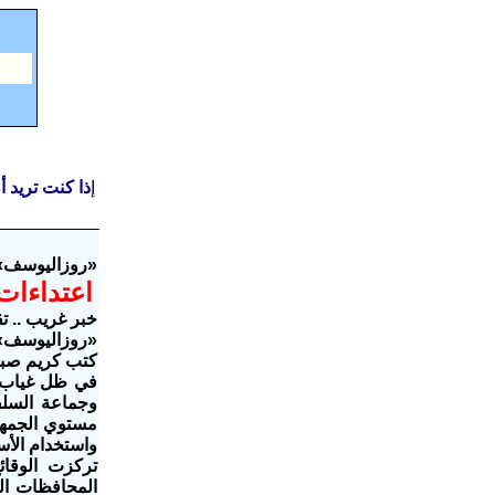
إ
ذا كنت تريد 
«روزاليوسف»
اعتداءات الجم
خبر غريب .. 
«روزاليوسف» ترصد 
كتب كريم صبحي العدد 1770 - ا
في ظل غياب أ
وجماعة السلف
مستوي الجمهور
واستخدام الأس
تركزت الوقا