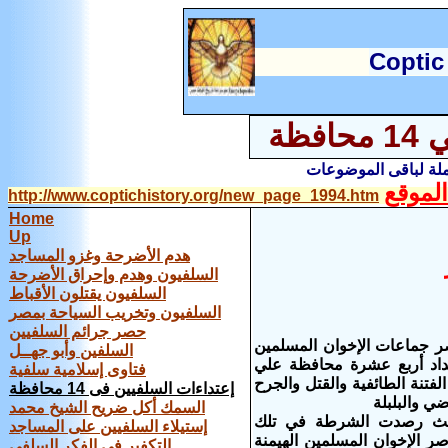
C
optic
اعتداءات الجماعات السلفية في 14 محافظة
املة لباقى الموضوعات
لموقع
http://www.coptichistory.org/new_page_1994.htm
Home
Up
هدم الأضرحة وغزو المساجد
السلفيون وهدم وإحراق الأضرحة
السلفيون يقتلون الأقباط
السلفيون وتخريب السياحة بمصر
حصر جرائم السلفيين
ر جماعات الإخوان المسلمين
السلفين وأبو جهــل
تداد أربع عشرة محافظة علي
فتاوى إسلامية سلفية
فتنة الطائفية والقتل والجرح
إعتداءات السلفيين فى 14 محافظة
ي والبلبلة
السمك أكل ضريح الشيخ محمد
ف حيث رصدت الشرطة في تلك
إستيلاء السلفيين على المساجد
مكنت عناصر الإخوان المسلمين الهيمنة
التكفير فى الفكر السلفى