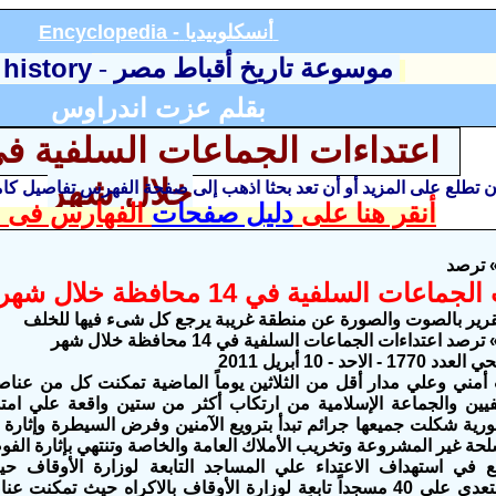
أنسكلوبيديا
Encyclopedia -
 history
موسوعة تاريخ أقباط مصر
-
بقلم عزت اندراوس
خلال شهر
أن تطلع على المزيد أو أن تعد بحثا اذهب إلى صفحة الفهرس تفاصيل ك
أنقر هنا على
دليل صفحات
الفهارس فى ا
 ترصد
اعات السلفية في 14 محافظة خلال شهر
تقرير بالصوت والصورة عن منطقة غريبة يرجع كل شىء فيها للخلف
اعتداءات الجماعات السلفية في 14 محافظة خلال شهر
لاحد - 10 أبريل 2011
مني وعلي مدار أقل من الثلاثين يوماً الماضية تمكنت كل من عناص
يين والجماعة الإسلامية من ارتكاب أكثر من ستين واقعة علي ام
ية شكلت جميعها جرائم تبدأ بترويع الآمنين وفرض السيطرة وإثارة ال
لحة غير المشروعة وتخريب الأملاك العامة والخاصة وتنتهي بإثارة الفوض
ئع في استهداف الاعتداء علي المساجد التابعة لوزارة الأوقا
المحافظات التعدي علي 40 مسجداً تابعة لوزارة الأوقاف بالاكراه حيث ت