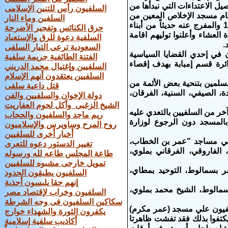
الجماعة الإسلامية علي 7 حيث تؤكد التفاصيل الاعتداءات التي نبدأها من
السلفيون رأس للتنين الإسلامى
مام مسجد الإخلاص المعين من
السلفين وماء النار
قبل وزارة الأوقاف بالشرطة عقب اقتحام أحد المعتقلين السياسيين منذ عام 1992 والمفرج عنه حديثاً من أبناء
حرق الكنائس وتفجير الأضرحة
عشاء وأعلنوا توليهم اقامة
السلفية دعوة للرق والإستعباد
.
السعودية ترعى التيار السلفى
في إحدي القضايا السياسية
الفتنة الطائفية جريمة سلفية
رة قسم إمبابة بهدف إقصاء
السلفيين وإغتيال محمد الدريني
السلفيين يعتقدون أنهم الإسلام
سلمين بتنحية بعض الأئمة من
قتل داعية سلفى
ة، الصيفي، السنية، الفرقان،
دولة الإخوان والسلفيين والفن
الشيخ الزغبى وأكل لحوم العفاريت
ر من السلفيين بالتعدي عليه
ريم ماجد والسلفيون والحجاب
المسجد دون الرجوع لوزارة
روح المرح وساويرس والإسلاميون
أخبار أخرى للسلفيين
لي مساجد "عمر بن الخطاب،
تغيير الدستور دعوه للتعرى
 الفاروقي، الفرقاني بملوي،
طاعة المجلس طاعه لله ورسوله
تمويل خارجى مشبوه للسلفيين
 بسمالوط، التوحيد بمطاي،
السلفيون يطبقون الحدود
إنهم حقا يلبسون أحذية
بسمالوط، الشيخ محمد بملوي،
السلفيون وخراب لإقتصاد مصر
سكاكين السلفيون فى وجه الشرطة
فيون علي مسجد (عمر مكرم)
يكفرون الثورة والشهداء خوارج
كتفوا بذلك فقد تفشت ظاهرتا
أكاذيب سلفية إسلامية