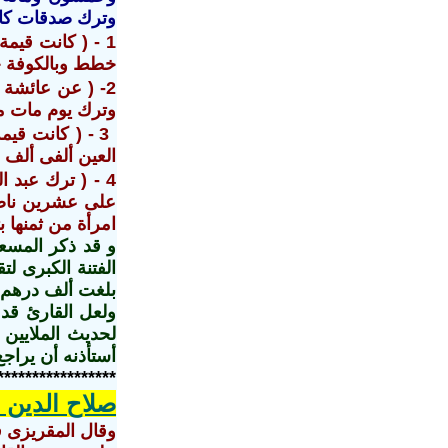
وترك صدقات كان 
1 - ( كانت قيم
خطط وبالكوفة خ
2
- ( عن عائشة 
وترك يوم مات م
3 - ( كانت قي
العين ألفى ألف 
4 - ( ترك عبد 
على عشرين ناضح
امرأة من ثمنها بثم
و قد ذكر المسع
الفتنة الكبرى ل
بلغت ألف درهم 
ولعل القارئ قد 
لحديث الملايين 
أستأذنه أن يراج
*****************
صلاح الدين ا
وقال المقريزى ف