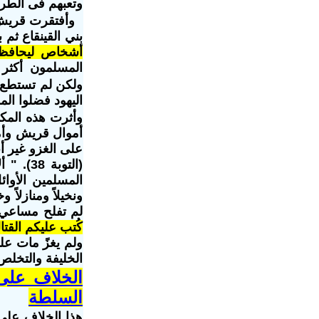
وتعبهم فى الطريق
وأفتقرت قريش ف
بني القينقاع ثم
أشخاص ليحافظو
المسلمون أكثر من 800 يهودى أسرى فى أكبر مذبحة تحدث فى العربية وي
ولكن لم تستطع ك
اليهود فضلوا الم
وأثرت هذه المكا
أموال قريش وأمو
على الغزو غير أن
المسلمين الأوائ
ونخيلاً ومنازلاً 
لم تفلح مساعي 
كُتب عليكم الق
ولم يغزً مات عل
الخليفة والتخلص
الخلاف على 
السلطة
هذا الخلاف على