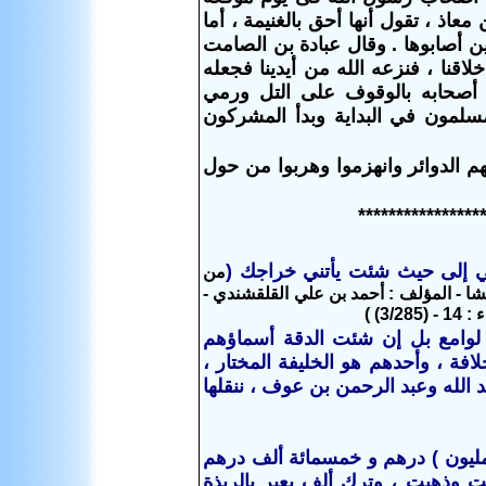
اذ ، تقول أنها أحق بالغنيمة ، أما
ذين أصابوها . وقال عبادة بن الصامت
لاقنا ، فنزعه الله من أيدينا فجعله
 أصحابه بالوقوف على التل ورمي
لمسلمون في البداية وبدأ المشركون
هم الدوائر وانهزموا وهربوا من حول
****************
بي إلى حيث شئت يأتني خراجك (
من
ا - المؤلف : أحمد بن علي القلقشندي -
لوامع بل إن شئت الدقة أسماؤهم
فة ، وأحدهم هو الخليفة المختار ،
 الله وعبد الرحمن بن عوف ، ننقلها
لمليون ) درهم و خمسمائة ألف درهم
ت وذهبت ، وترك ألف بعير بالربذة