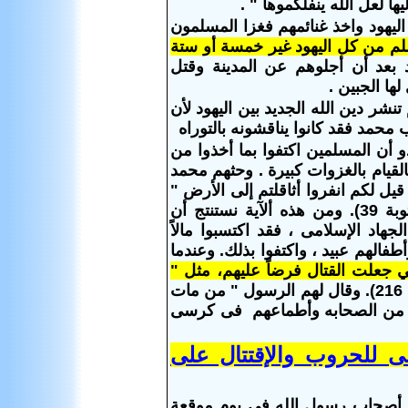
 لعل الله ينفلكموها " .
ليهود واخذ غنائمهم فغزا المسلمون
لم من كل اليهود غير خمسة أو ستة
بعد أن أجلوهم عن المدينة وقتل
شر دين الله الجديد بين اليهود لأن
 محمد فقد كانوا يناقشونه بالتوراه
 أن المسلمين اكتفوا بما أخذوا من
قيام بالغزوات كبيرة . وحثهم محمد
 قيل لكم انفروا أثاقلتم إلى الأرض "
(التوبة 38). " ألا تنفروا يعذبكم الله عذاباً أليماً ويستبدل قوماً غيركم " ( التوبة 39). ومن هذه ألآية نستنتج أن
هاد الإسلامى ، فقد اكتسبوا مالاً
وأطفالهم عبيد ، واكتفوا بذلك. وعندما
ي جعلت القتال فرضاً عليهم، مثل "
أن تكرهوا شيئاً وهو خير لكم " ( البقرة 216). وقال لهم الرسول " من مات
تخلص من الصحابه وأطماعهم فى كرسى
ى للحروب والإقتتال على
ن أصحاب رسول الله فى يوم موقعة