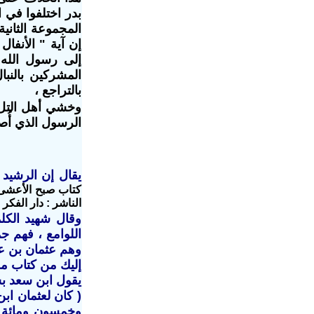
بدر اختلفوا في 
المجموعة الثانية
إن آية " الأنفال
إلى رسول الله
المشركين بالنبا
بالتراجع ،
وخشي أهل التل أ
الرسول الذي أُ
يقال إن الرشيد
كتاب صبح الأعشى ف
الناشر : دار الفكر - دمشق - الطبعة الأولى 7
وقال شهيد الكل
اللوامع ، فهم ج
وهم عثمان بن عف
إليك من كتاب مو
يقول ابن سعد بس
( كان لعثمان اب
وخمسون ومائة أل