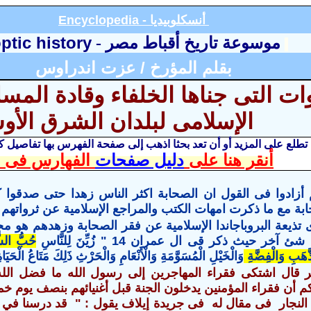
أنسكلوبيديا
Encyclopedia -
ptic history
موسوعة تاريخ أقباط مصر
-
بقلم
المؤرخ /
عزت اندراوس
وات التى جناها الخلفاء وقادة المس
الإسلامى لبلدان الشرق الأ
 تطلع على المزيد أو أن تعد بحثا اذهب إلى صفحة الفهرس
بها تفاصيل 
أنقر هنا على
دليل صفحات
الفهارس فى ا
ثم أزادوا فى القول ان الصحابة اكثر الناس زهدا حتى صدقوا
بة مع
ما ذكرت امهات الكتب والمراجع الإسلامية عن ثرواتهم
ى تذيعة البروباجاندا الإسلامية عن فقر الصحابة وزهدهم هو
مجر
ه شئ آخر
حيث ذكر قى
ال عمران 14 " زُيِّنَ لِلنَّاسِ
حُبُّ الشّ
َّهَبِ وَالْفِضَّةِ
وَالْخَيْلِ الْمُسَوَّمَةِ وَالْأَنْعَامِ وَالْحَرْثِ ذَلِكَ مَتَاعُ الْحَيَاة
ر قال اشتكى فقراء المهاجرين إلى رسول الله ما فضل الله
كم أن فقراء المؤمنين يدخلون الجنة قبل أغنيائهم بنصف يوم خمس ما
النجار فى مقال له فى جريدة إيلاف يقول : " قد درسنا في ال