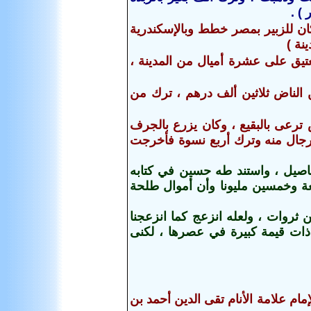
 ) .
كان للزبير بمصر خطط وبالإسكندرية
نة )
تيق على عشرة أميال من المدينة ،
ن الناض ثلاثين ألف درهم ، ترك من
 ترعى بالبقيع ، وكان يزرع بالجرف
رجال منه وترك أربع نسوة فأخرجت
اصيل ، واستند طه حسين في كتابه
بعة وخمسين مليونا وأن أموال طلحة
ثروات ، ولعله انزعج كما انزعجنا
ن ذات قيمة كبيرة في عصرها ، لكنى
م علامة الأنام تقى الدين أحمد بن