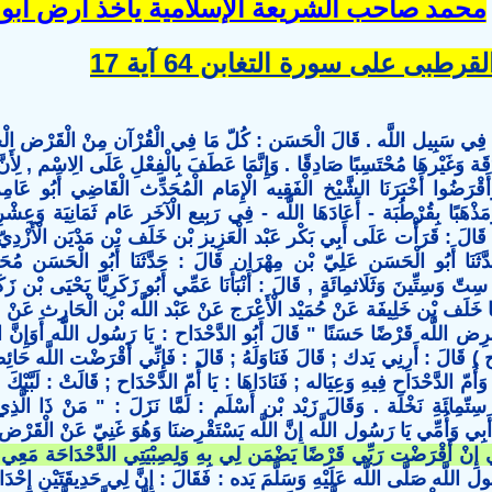
محمد صاحب الشريعة الإسلامية يأخذ أرض أبو 
رطبى على سورة التغابن 64 آية 17
َقَة فِي سَبِيل اللَّه . قَالَ الْحَسَن : كُلّ مَا فِي الْقُرْآن مِنْ الْقَرْض الْحَ
َة وَغَيْرهَا مُحْتَسِبًا صَادِقًا . وَإِنَّمَا عَطَفَ بِالْفِعْلِ عَلَى الِاسْم , لِأَنّ
وَأَقْرَضُوا أَخْبَرَنَا الشَّيْخ الْفَقِيه الْإِمَام الْمُحَدِّث الْقَاضِي أَبُو 
َمَذْهَبًا بِقُرْطُبَة - أَعَادَهَا اللَّه - فِي رَبِيع الْآخَر عَام ثَمَانِيَة وَعِشْرِ
ازَة قَالَ : قَرَأْت عَلَى أَبِي بَكْر عَبْد الْعَزِيز بْن خَلَف بْن مَدْيَن الْأَزْد
َّثَنَا أَبُو الْحَسَن عَلِيّ بْن مِهْرَان قَالَ : حَدَّثَنَا أَبُو الْحَسَن مُحَم
ِتّ وَسِتِّينَ وَثَلَاثمِائَةٍ , قَالَ : أَنْبَأَنَا عَمِّي أَبُو زَكَرِيَّا يَحْيَى بْن زَك
َا خَلَف بْن خَلِيفَة عَنْ حُمَيْد الْأَعْرَج عَنْ عَبْد اللَّه بْن الْحَارِث عَنْ عَب
ْرِض اللَّه قَرْضًا حَسَنًا " قَالَ أَبُو الدَّحْدَاح : يَا رَسُول اللَّه أَوَإِنَّ ا
دَاح ) قَالَ : أَرِنِي يَدك ; قَالَ فَنَاوَلَهُ ; قَالَ : فَإِنِّي أَقْرَضْت اللَّه حَائِط
َأُمّ الدَّحْدَاح فِيهِ وَعِيَاله ; فَنَادَاهَا : يَا أُمّ الدَّحْدَاح ; قَالَتْ : لَبَّيْ
 سِتّمِائَةِ نَخْلَة . وَقَالَ زَيْد بْن أَسْلَم : لَمَّا نَزَلَ : " مَنْ ذَا الَّ
بِي وَأُمِّي يَا رَسُول اللَّه إِنَّ اللَّه يَسْتَقْرِضنَا وَهُوَ غَنِيّ عَنْ الْقَرْ
ِي إِنْ أَقْرَضْت رَبِّي قَرْضًا يَضْمَن لِي بِهِ وَلِصِبْيَتِي الدَّحْدَاحَة مَعِي ال
 اللَّه صَلَّى اللَّه عَلَيْهِ وَسَلَّمَ يَده : فَقَالَ : إِنَّ لِي حَدِيقَتَيْنِ إِحْدَاهُمَا