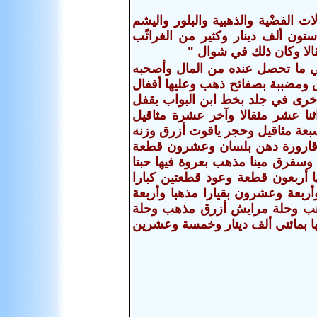
ات الفضْية والذهبية والبلور واليشم
تون ألف دينار وكثير من الغرائًب
لا وكان ذلك في شوال‏ "
يسراني ما تحصل عنده من المال وأصحبه
 ومضببة بصفائح ذهب وعليها أقفال
رى في جلد بخط ابن البواب بقفل
ثنا عشر مثقالا وآخر عشرة مثاقيل
بعة مثاقيل وحجر ياقوت أزرق وزنه
ن قارورة دهن بلسان وعشرون قطعة
سقرق مينا مذهب بعروة فيها حبتا
أربعون قطعة وعود قطعتين كبارا
ربعة وعشرون بقيارا مذهبا وأربعة
هب وحلة مرايش أزرق مذهب وحلة
 بمائتي ألف دينار وخمسة وعشرين