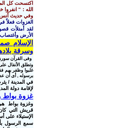
اكتسحت كل المما
وفي حديث أنس اب
الغزوات فعلاً في
لقد أمتلأت قصو
الأرض وأغتصاب 
الإسلام صمم
وسرقة بلادهم
وفى القرآن سورة أسمها سورة ا
و
تطلق الأنفال على
غلبوا وظفر بهم فق
برسوله , أى أن عدم
في المدينة / ي
لإقامة دولة المدي
غزوة بواط و
و
غزوة بواط هى
قريش التي كان
الإستيلاء على أس
سمع الرسول بأب