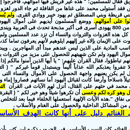
 فقال للمسلمين: " هذه عير قريش فيها أموالهم، فاخرجوا إليها
قد أستولى محمد على غناها من القافلة ثم جاء الدور لغزو ا
 بني قريظة وبني المصطلق ثم يهود خيبر ووادي القرى.
ولم يُس
ا على أموالهم.
ووضع المسلمون أيديهم على أموال اليهود 
ندى لها الجبين .
ل هذه الغزوات والثروات والنساء أن تزد عدد المسلمين ولم تن
وت على الإيمان بإلاه غير إلههم ايلوهيم لأنهم يعرفون تماما كذب
سب المادية على الذين ليس عندهم مبدأ أى المهاجرين . ويبدو
ال اليهود ولم تكن شهيتهم للحصول على مزيد من الثروات بال
هم تباطؤوا، فقال القرآن عليهم: " يا أيها الذين آمنوا مالكم إذا
ل لم يكن يعنيهم واجهة الحصول على الأموال والنساء التى الج
وخيلاً ةسلاحاً وأرضا كانت لقبائل اليهود أما نسائهم فصاروا إماء 
محمد في حثهم على القتال، أنزل لهم الآيات فى القرآن
الت
تال وهو كره لكم وعسى
ى نفاق ".هذه الآيات الإلهية أستعملها الخلفاء فيما بعد لل
 من المشاكل الداخلية والحصول على الغنام والأسلاب .
الغنائم دليل على أنها كانت الهدف الأساس
 الغنائم كان السبب الأساسى فى الحروب
ذكره ابن كثير بأ