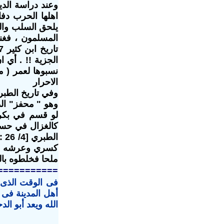
وعند دراسة الدي
اهلها الحرب دف
يلحق السلب والنه
المسلمون ، فغنمو
الجزية !! . أي 
نسبوها لعمر ( مت
الاحرار
وفي تاريخ الطبر
لو قسم في بكر 
كالغزال في حسن 
كسري وعرشه ، ح
ملحا فخلطوه بالطعام فأصبح
===========
فى الوقت الذى 
أهل المدينة فى 
الله ويعد أبو ال