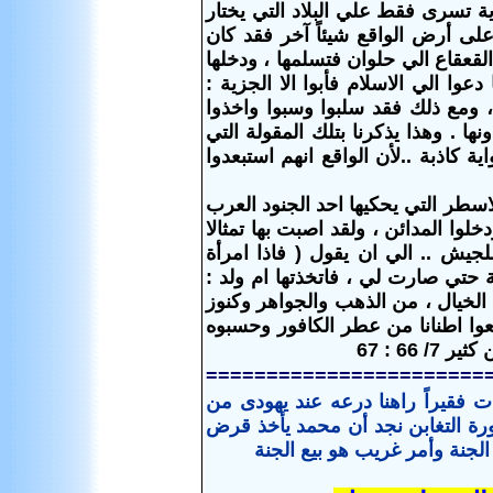
رية تسرى فقط
علي البلاد التي يختار
لى أرض الواقع شيئاً آخر فقد كان
القعقاع الي حلوان فتسلمها ، ودخلها
وا الي الاسلام فأبوا الا الجزية :
الجزية ، ومع ذلك فقد سلبوا وسبوا واخذوا
ا . وهذا يذكرنا بتلك المقولة التي
ة كاذبة ..لأن الواقع انهم استبعدوا
طر التي يحكيها احد الجنود العرب
 هـ ، في ايران ، يقول ( ودخلوا المدائن ، ولقد اصبت بها تمثالا
جيش .. الي ان يقول ( فاذا امرأة
 حتي صارت لي ، فاتخذتها ام ولد :
ما يفوق الخيال ، من الذهب والجواهر وكنوز
وا اطنانا من عطر الكافور وحسبوه
=======================
فقيراً راهنا درعه عند يهودى من
رة التغابن نجد أن محمد يأخذ قرض
الجنة وأمر غريب هو بيع الجنة