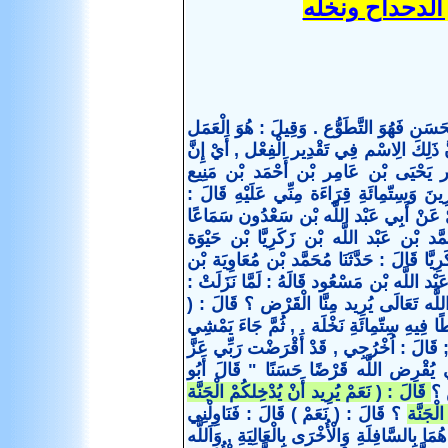
الدحداح ونخله
سَن فَهُوَ التَّطَوُّع . وَقِيلَ : هُوَ الْعَمَل
َ ذَلِكَ الِاسْم فِي تَقْدِير الْفِعْل , أَيْ إِنَّ
عَامِر يَحْيَى بْن عَامِر بْن أَحْمَد بْن مَنِيع
ينَ وَسِتّمِائَةِ قِرَاءَة مِنِّي عَلَيْهِ قَالَ :
ِيّ عَنْ أَبِي عَبْد اللَّه بْن سَعْدُون سَمَاعًا
َّد بْن عَبْد اللَّه بْن زَكَرِيَّا بْن حَيْوَة
َرِيَّا قَالَ : حَدَّثَنَا مُحَمَّد بْن مُعَاوِيَة بْن
ْد اللَّه بْن مَسْعُود قَالَهُ : لَمَّا نَزَلَتْ :
للَّه تَعَالَى يُرِيد مِنَّا الْقَرْض ؟ قَالَ : (
ًا فِيهِ سِتّمِائَةِ نَخْلَة . , ثُمَّ جَاءَ يَمْشِي
كَ ; قَالَ : اُخْرُجِي , قَدْ أَقْرَضْت رَبِّي عَزَّ
ذِي يُقْرِض اللَّه قَرْضًا حَسَنًا " قَالَ أَبُو
ض ؟
قَالَ : ( نَعَمْ يُرِيد أَنْ يُدْخِلكُمْ الْجَنَّة
ْجَنَّة
؟ قَالَ : ( نَعَمْ ) قَالَ : فَنَاوِلْنِي
 بِالسَّافِلَةِ وَالْأُخْرَى بِالْعَالِيَةِ , وَاَللَّه