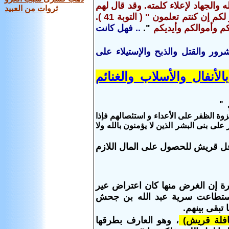
والجهاد لإعلاء كلمته. وقد قال لهم
ثروات من العبيد
الله : " انفروا خفافاً وثقالاً وجاهدوا بأموالكم وأنفسكم في سبيل الله ذلكم خير لكم إن كنتم تعلمون " ( التوبة 41 ).
م وأموالكم وأيديكم
".
.. فهل كانت
ور والقتل والذبح والإستيلاء على
أنفال والأسلاب والغنائم
زوة الظفر على الأعداء و استئصالهم فإذا
ى بنى البشر الذين لا يؤمنون بالله ولا
فل قريش للحصول على المال اللازم
رة إن الغرض منها كان اعتراض عير
وأستطاعت سرية عبد الله بن جحش
 تبقى بينهم.
افلة قريش)
، وهو العارف بطرقها