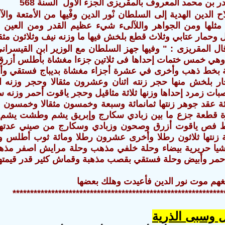
ر بن محمد المعروف بالمقريزى الجزء الأول السنة 568
 الدين الهدية إلى السلطان نْور الدين وفْيها من الأمتعة والآل
 مثلها ومن الجواهر واللآلىء شيء عظيم القدر ومن العين س
وحمار عتابي وثلاث قطع بلخش فيها ما وزنه نيف وثلاثون مثقا
ى سنة 569 قال المقريزى : " وفيها جهز السلطان مع الوزير ابن الق
ن وهي خمس ختمات إحداها فى ثلاتين جزءا مغشاة بأطلس أزرق
بخط ذهب وأخرى في عشرة أجزاء مغشاة بديباج فستقي وأخ
ار بلخش منها حجر زنته اثنان وعشرون مثقالا وحجر وزنه ا
 زمرد إحداها وزنها ثلاثة مثاقيل وحجر ياقوت أحمر وزنه س
ئة عقد جوهر زنتها ثمانمائة وسبعة وخمسون مثقالا وخمسو
ة قطعة جزع ما بين زبادي سكارج وإبريق يشم وطشت يشم و
ط فص ياقوت أزرق وصحون وزبادي وسكارج من صيني عدتها 
 زنتها ثلاثون رطلا وأخرى عشرون رطلا ومائة ثوب أطلس وأ
شيا حريرية بيضاء وحلة خلفي مذهب وحلة مرايش اصفر مذ
ر وأبيض وحلة فستقي بقصب مذهبة وقماش كثير قدر قيمتها
غهم موت نور الدين فأعيدت وهلك بعضها‏
************************************************************
 وسبى الذرية