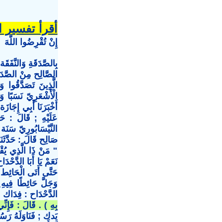
أقرأ تفسير الق
إِنْ تُقْرِضُوا اللَّهَ
بِالصَّدَقَةِ وَالنَّف
الصَّالِح مِنْ الصَّدَق
الَّذِينَ تَصَدَّقُوا 
الْأَشْعَرِيّ نَسَبًا و
أَخْبَرَنَا أَبِي إِجَ
عَلَيْهِ ; قَالَ : حَد
النَّيْسَابُورِيّ سَنَة س
صَالِح قَالَ : حَدَّثَن
" مَنْ ذَا الَّذِي يُق
نَعَمْ يَا أَبَا الدَّحْ
حَتَّى أَتَى الْحَائِط و
وَجَلَّ حَائِطًا فِيهِ
الدَّحْدَاح : فِدَاك أَ
بِهِ ) . قَالَ : فَإِنّ
يَدك ; فَنَاوَلَهُ رَسُول