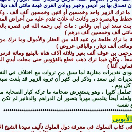
تصدق بها ببر أديس وخيبر ووادي القرى قيمة مائتى ألف دينار
ة ما ترك الزبير واحد وخمسين أو اثنين وخمسين ألف ألف . و
طط وبالبصرة دور وكانت له غلات تقدم عليه من أعراض المدي
بنت سعد ابن أبي وقاص : مات أبي رحمه الله في قصره بالع
ائتى ألف وخمسين ألف درهم )
مة ما ترك طلحة بن عبيد الله من العقار والأموال وما ترك م
ومائتى ألف دينار ، والباقي عروض )
الرحمن بن عوف ألف بعير وثلاثة آلاف شاة بالبقيع ومائة فرس
اً ، وكان فيما ترك ذهب قطع بالفؤوس حتى مجلت أيدي ال
انين ألفاً )
ودى تقديرات مقاربة لما سبق من ثروات مع اختلاف في التف
تقديرات ابن سعد ، وذكر ابن كثير أن ثروة الزبير قد بلغت س
كل يوم .
تململ كثيرا ، وهو يستعرض ضخامة ما تركه كبار الصحابة من 
ولعله أيضاً يتلمس مهرباً بتصور أن الدراهم والدنانير لم تك
ع نفسه
**************************************************************
لأيوبى
ى كتاب السلوك فى معرفة دول الملوك تأليف سيدنا الشيخ الإما