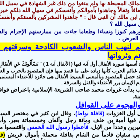
لك المحيطة بها ولم يبتغوا من ذلك غير الشهادة في سبيل الله 
ن مالك أن النبي قال : " جاهدوا المشركين بألسنتكم وأنفسك
 سبيل الله ؟
رهم كنوزا ونساءا وطعاما جاءت من ممارستهم الإجرام والشر
العرض .
 لنهب الناس والشعوب الكادحة وسرقتهم بال
 وثرواتها
لأنفال أول آيه فيها ( الأنفال آية 1 ) " يَسْأَلُونَكَ عَنِ الأَنفَالِ "
 غنائم الحرب كأنها زيادة على ما قصد منها فإن المقصود بالحرب و الغ
د حصل المقصود وبالمعنى البسيط الأنفال هى جائزة للأعتداء المستمر عل
 الإيمان برر الأعتداء والقتل والسرقة .
ثرب بدأت غزوات محمد صاحب الشريعة الإسلامية باعتراض قوا
نة.
الهجوم على القوافل
 أول الغزوات
(قافلة بواط)
، وقال ابن كثير في مختصر السي
 فيها أمية بن خلف ومائة رجل وألفان وخمسمائة بعير. 
يرين وعدداً من الإبل،
فأعطوا رسول الله الخمس
واقتسموا ما
ي سفيان قادماً من الشام بقافلة محملة بأموال قريش
(ق