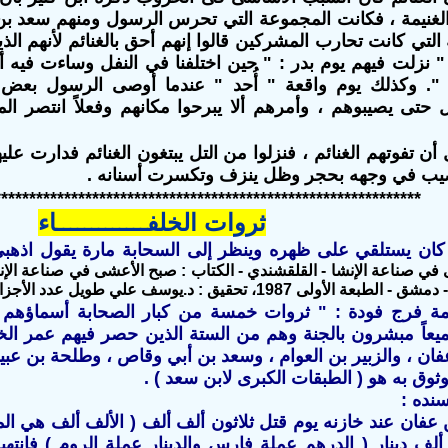
الغنيمة ، فكانت المجموعة التي تحرس الرسول ومنهم سعد بن مع
 التي كانت تحارب المشركين قالوا إنهم أحق بالغنائم لأنهم ال
 " نزلت فيهم يوم بدر : " حين اختلفنا في النفل وساءت فيه أخ
 ". وكذلك يوم واقعة " أُحد " عندما أوصى الرسول بعض
ل حتى يصيبوهم ، وأمرهم ألا يبرحوا مكانهم وفعلاً انتصر ا
ن تفوتهم الغنائم ، فنزلوا من التل يبتغون الغنائم فدارت علي
صيب في وجهه بحجر وظل ينزف وتكسرت أسنانه .
*************************************************************
ثروات الخلفـــــــــــــاء
 كان يستلقي على ظهره وينظر إلى السحابة مارة يقول اذه
ي صناعة الإنشا - القلقشندي - الكتاب : صبح الأعشى في صناعة الإنش
198، تحقيق : د.يوسف علي طويل عدد الأجزاء : 14 - (3/285) )
مة فرج فودة : " ثروات خمسة من كبار الصحابة أسماؤهم 
ميعاً مبشرون بالجنة وهم من الستة الذين حصر فيهم عمر الخلا
ان ، والزبير بن العوام ، وسعد بن أبي وقاص ، وطلحة بن عبيد
ثوق به هو ( الطبقات الكبرى لابن سعد ) .
نده :
ن عفان عند خازنه يوم قتل ثلاثون ألف ألف ( الألف ألف هي ا
ف دينار ( الدرهم عملة فارس والدينار عملة الروم ) فانتهب