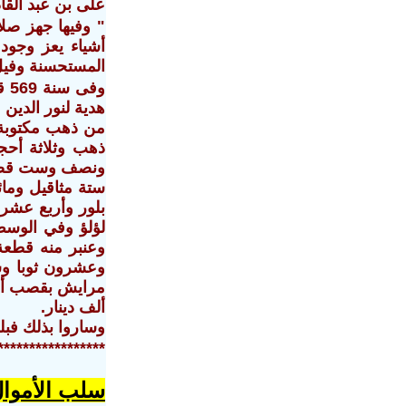
على بن عبد القاد
"
وفيها جهز صلاح
أشياء يعز وجود
المستحسنة وفيل 
وف
هدية لنور الدي
من ذهب مكتوبة 
ذهب وثلاثة أحج
ونصف وست قصبات
ستة مثاقيل وما
بلور وأربع عشر
لؤلؤ وفي الوس
وعنبر منه قطعة
وعشرون ثوبا و
مرايش بقصب أحم
ألف دينار‏.‏
وساروا بذلك فبل
*****************
سلب الأموال