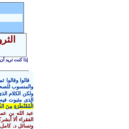
الثر
إذا كنت تريد أن
قالوا وقالوا 
والمنسوب للصحا
ولكن
الكلام الذ
الذى
مثبوت في
الْمُقَنْطَرَةِ مِنَ الذ
عبد الله بن عم
الفقراء ألا أبشر
وتسائل د. كامل 