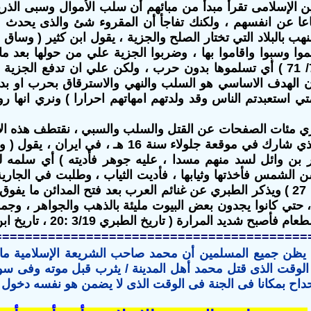
ن الإسلامى تقرأ مبدأ من مبائهم أن سلب الأموال وسبى الذ
اعا عن انفسهم ، ولكنك تفاجأ أن المقروء شئ والذى يحدث ع
ب بالبلاد التي تختار الصلح والجزية ، يقول ابن كثير ( وساق 
ا وسبوا واقاموا بها ، وضربوا الجزية علي من حولها بعد ما دع
تاريخ ابن كثير 7/ 71 ) أي تسلموها بدون حرب ، ولكن علي ان تدفع 
ان الهدف الاساسي هو السلب والنهي والاسترقاق بحرب او بدونه
ي استعبدتم الناس وقد ولدتهم امهاتهم احرارا ) ونري انها رواي
ي مئات الصفحات عن القتل والسلب والسبي ، نقتطف هذه الاس
وهو " محفز" الذي شارك في موقعة جلولاء سنة 16
بن وائل لسد منهم مسدا ، عليه جوهر فأديته ) أي سلمه لل
الشمس فأخذتها وثيابها ، فأديت الثياب ، وطلبت في الجارية
الطبري [4/ 26 : 27 ) ويذكر الطبري عن غنائم العرب بعد فتح المدائن 
تي كانوا يجدون بعض البيوت مليئة بالذهب والجواهر ، وجمع
 شديد المرارة ( تاريخ الطبري 3/19 :20 ، تاريخ ابن كثير 7/ 66 : 67
=========================================
يظن جميع المسلمين أن محمد صاحب الشريعة الإسلامية مات 
الوقت الذى قتل محمد أهل المدينة / يثرب قبل موته وفى سو
دحداح بمكانا فى الجنة فى الوقت الذى لا يضمن هو نفسه دخول 