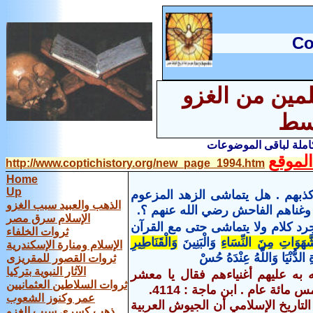
C
o
لمين من الغزو
وسط
كاملة لباقى الموضوعات
لموقع
http://www.coptichistory.org/new_page_1994.htm
Home
Up
 كذبهم . هل يتماشى الزهد المزعوم
الذهب والعبيد سبب الغزو
 وغناهم الفاحش رضي الله عنهم ؟.
الإسلام سرق مصر
د كلام و
لا يتماشى حتى مع
القرآن
ثروات الخلفاء
َهَوَاتِ مِنَ النِّسَاءِ
وَالْبَنِينَ
وَالْقَنَاطِيرِ
الإسلام ومنارة الإسكندرية
ِ الدُّنْيَا وَاللَّهُ عِنْدَهُ حُسْ
ثروات القصور للمقريزى
الآثار النبوية بتركيا
 به عليهم أغنياءهم فقال يا معشر
ثروات السلاطين العثمانيين
ئة عام . ابن ماجة : 4114.
عمر وكنوز الشعوب
تاريخ الإسلامي أن الجيوش العربية
ذهب كسرى سبب الغزو