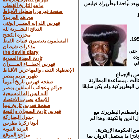
يمثلون نحو 50 في المئة من شعبها وبعد نياحة البطريرك فيلبس
ما هو التاريخ القبطى
صفحة فهرس إضطهاد الأقباط
من هم العرب؟
فهرس الله إله القمــر الوثنى
الذبائح البشــرية لله
مجزرة الكشح
المسلمون يغتصبون فتيات القبط
مذكرات شيطان
 حتى
the devils diary
دة
تاريخ العهدة العمرية
في
فهرس أخطـــاء القــــرآن
الإضطهاد الدينى والمهاجرين الأقباط
ظهور مريم بمصر
 يد البابا شنودة الثالث ، بمساعدة المطارنة
صفحة فهرس تاريخ أثيوبيا
 البطريركية ولم يكن سابقًا
جرائم وعجائب السلفين بمصر
الله ليس إله المسيحية
الإسلام يضرب الإقتصاد
صفحة فهرس تاريخ ليبيا
فهرس تاريخ السودان و النوبة
زيون. واصطدم البطريرك مع
جدول البطاركة
الدين والكهنة، وهذا لم
أبونا زكريا بطرس
البردة النبوية
مراجع الموقع
ًا ما يستقبل الزوار، بما