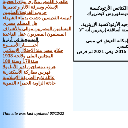
ظاهرة القمص مكارى يونان العجيبة
الإسلام وسرقة الآثار و تدميرها
دت الكنائس الأرثوذكسية
حروب الفرنجة/الصليبين
نا ديسقوروس كبطريرك
كنيسة القديسين‏ ‏دشنت‏ ‏بدماء‏ ‏الشهداء
هل المسلم مصرى
وحيد الأرثوذكسية الإريترية،
المسلمين المصريين موالى والأشراف
 أساقفة إريتريين أنه "لا
المسلمون المصريون عقل القاعدة
المسيحية فى أرتريا
بإمكانه العيش في مبنى
أخبــــــار الأسبــوع
كنسي.
حكام مصر منذ الإحتلال الإسلامي
ومن المعروف أن الحكومة فرضت بطريركًا آخر هو البطريرك ديسقورس وتوفي في 2015، وفي 2021 تم فرض
المجلس الملى ولائحة 1938
سنة179 وسنة 180
هروب مساجين لدير الأنبا بولا
فهرس بطاركة الأسكندرية
عائلة تذبح الطريقة الإسلامية
حادثة الزاوية الحمراء الدموية
This site was last updated
02/12/22