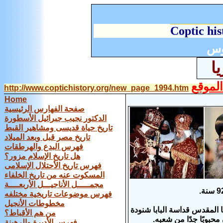
C
optic his
وس
لموقع
http://www.coptichistory.org/new_page_1994.htm
Home
صفحة الفهارس الرئيسية
الدكتور نجيب جبرائيل الأسطورة
تاريخ حياة قديسى ومشاهير القبط
تاريخ مصر قبل وبعد الميلاد
فهرس البدع والهرطقات
هل تاريخ الإسلام مزور؟
فهرس تاريخ الأحتلال الإسلامى
المسكوت عنه من تاريخ الخلفاء
مجمـــــل الأناجيـــل الأربعــــة
فهرس موضوعات تاريخية مختلفه
مخطوطات الأنجيل
ا المقدس قداسة البابا شنودة
من هم الأقباط؟
فهرس الأديرة والرهبنة