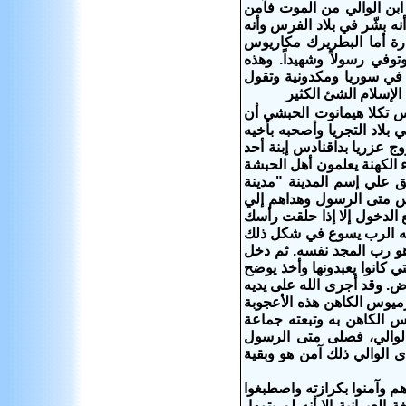
 ابن الوالي من الموت فآمن
نه بشّر في بلاد الفرس وأنه
جارة أما البطريرك مكاريوس
توفي رسولاً وشهيداً. وهذه
ز في سوريا ومكدونية وتقول
الإسلام الشئ الكثير
س تكلا هيمانوت الحبشي أن
بلاد التجريا وأصحبه بأخيه
وج عزريا بداقنادس إبنة أحد
 الكهنة يعلمون أهل الحبشة
لق علي إسم المدينة "مدينة
ديس متى الرسول وهداهم إلي
ع الدخول إلا إذا حلقت رأسك
له الرب يسوع في شكل ذلك
هو رب المجد نفسه. ثم دخل
ي كانوا يعبدونها وأخذ يوضح
رض. وقد أجرى الله على يديه
ميوس الكاهن هذه الأعجوبة
س الكاهن به وتبعته جماعة
الوالي، فصلى متى الرسول
ى الوالي ذلك آمن هو وبقية
هم وآمنوا بكرازته واصطبغوا
العبرانية إلا أنه لم يتمها،