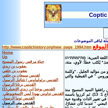
C
optic
املة لباقى الموضوعات
لموقع
http://www.coptichistory.org/new_page_1994.htm
Home
Up
قديس متى : اللغة الإنجليزية: Saint Matthew, Apostle and Evangelist - اللغة العبرية: מתי/מתתיהו
حياة مرقس رسول المسيح
- اللغة السريانية: ܡܬܝ ܡܟܣܐ.* يُكتَب خطأ: لآوي، متة،
يعقوب‏ ‏بن‏ ‏زبدي
يعقوب‏ ‏بن‏ ‏حلفي
القديس متى :عرف بين الناس بإسم لاوي ابن حلفى (مر 2: 14 ولو 5: 27 و29). وهو‬ ‫من مواليد الجليل . *وكلمة
لقديس‏ ‏سمعان‏ ‏بن‏ ‏حلفي‏
وذوروس " في القبطية والتي
القديس‏ ‏برثولماوس / نثنائيل ‏الرسول
‏القديس‏ ‏برنابا‏ ‏الرسول
القديس‏ ‏يوحنا‏ ابن زبدي‏ ‏الإنجيلي‏(1)‏
ين رافقوا السيد المسيح منذ
القديس‏ ‏تداوس‏ يهوذا‏ ‏ليس‏ ‏الإسخويوطي
خدمته وحتى صعوده وكان من جملة الذين اجتمعوا في العلية بعد صعود المسيح (اع 1: 13). ثم كرزوا باسمه
القديس توما الرسول
لً عن كونه مثلً عجيبا في تغيير الذات وقدوة حية
القديس متى الرسول
تبعني " عندما كان عشارًا،
بطرس الرسول والحبر الرومانى1