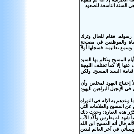
هى السنة التاسعة للصعود
 رسوله. فقام للحال وترك
جباة والموظفين في مصلحة
سمع تعاليمه. فسجلها أولاً
ام المسيح وتكلم بها السيد
عنها إلا كما تختلف اللهجة
 عن اللهجة العربية المصرية. وكتب متى هذا الإنجيل سنة 44 بعد قيامة السيد المسيح. ولكن
أ إحتياج اليهود لمخلص وأن
ى الإنجيل البراهين لليهود
 وعدهم به الإله فى التوراه
 عن المسيح والعلامات التي
ّر هذه العبارة: وحدث ذلك
ما شهد له بطرس وأكّد الآب
ه قال أنه المسيح ابن الله
سيأتي في آخر العالم ليدين