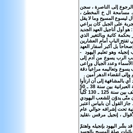
يت لحم ، الرجوع إلى الناصرة ، سجن
ير، مسامحة ال خ المخطئ ،
يسوع يؤدي الضريبة للهيكل‬ ‫سرد كامل للموعظة على الجبل ودون بمفردة عشرة أمثال‬ ‫ليسوع المسيح وما لا يقل
تجربة على الجبل كان يراعي
زمان‬ ‫التجربة أما إنجيل لوقا فكان يراعي المكان في ترتيب الكتابة مكانة إنجيل متى :‬ ‫هو أول أناجيل العهد الجديد
ن وهو النجيل الذي نشعر بحكمة كاتبة وبالتغير الذي
تعرض له بل‬ ‫وهو النجيل الذي نرى في كاتبة *(2) نعمة المسيح الغنية المتفااضلة التي تفتح‬ ‫الباب أمام العشارين
الخطاة ليرنثوا الملكوت . د - إصحاحاته :هو أكبر الناجيل في عدد الحصحاحات 28 إصحاحاً بل أكبر أسفار العهد
الجديد وهذا‬ ‫يعود إلى الغنى الذي تمتع به متى ويعود إلى الهدف الذي من أجلة كتب إنجيله‬ ‫وهو تعليم اليهود -
 سلسلة نسب الرب يسوع من آدم إلى
الرب يسوع وكان يحافظ‬ ‫على مهنته كمحاسب فظهر ذلك في الطريقة الدقيقة لسرد الأسماء وعدد‬ ‫الجيال‬ ‫وراعى
ب يسوع وتعاليمه مراعياً دقة
 وإلى انقضاء الدهر آمين .
أي بالمشافهة إلى أن ارتأوا
أن يضعوه مكتوباً فكلّفوا متّى الرسول أن يكتب إنجيله المعروف بإسمه فكتبه باللغة العبرانية بين سنة 38 ـ 50
كما قال بابياس Papias أسقف هيرابوليـــس Hirapolis ( شرق إزمير ) } الذي صنّف بين سنة 125 ـ 130 كُتُباً
ح {: لما كان متّى يدوّن للشعب اليهودي
جاز القول أن بابياس اعتبر
يونانية تحت إشرافه حوالي عام
يله هي ثلاثة : الأقوال ، إنجيل مرقس ،تقليد
 بشّر اليهود بإنجيله واهتمّ
ه بإثبات صلة المسيح بالجسد