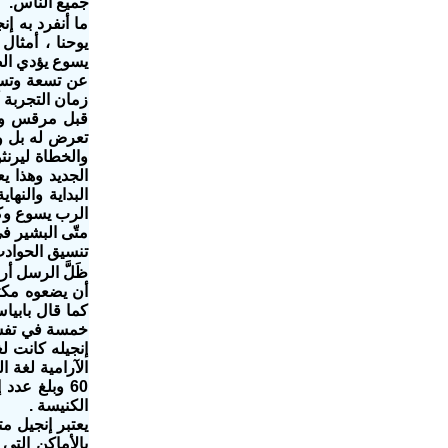
جميع الناس.
يوحنا ، أمث‬‫
عن تسعة وتس‬‫
متّى البشير في
تنسيق الحوادث‬
ظَلَّ الرسل أر
إنجيله كانت ل
الآرامية لغة ا
الكنيسة .
يعتبر إنجيل مت
بالأماكن التي 