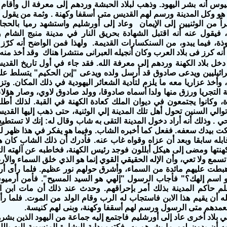
يوس أنه بشر اليهود. وذهب لبلاد الحبشة وردهم إلى معرفة ال وأقام
مد هو وكل المدينة ورسم لهم القديس متى أسقفا وكهنة . وثمة من يقول أ
بيراً من الوثنيين إلى الإيمان وعاد إلى أورشليم واستشهد رميا بالح
، فيقول عنه أنه اقتبل الشهادة بحريق النار في مدينة منبج الشام و
ذة، فيما يبدو، من السنكسارات القديمة. ولهذا فمن الواضح أنه كرّ
نه كرز فى بلاد العرب وكان أنجيله العبرانى منتشرا هناك وقد أخذ منه 
ل بلاد الكهنة وردهم إلى معرفة الله. فقد جاء في أول تاريخ القدي
رائيليين ويدعى صادوق قد أرسل ولده ويدعى "إبن الحكيم" يتسلط علي 
 وأخذ عزاريا معه ما يلزم لتأدية الشعائر اليهودية في ذلك المكان. وتز
لتجريا ورزق منها ولدا أسماه صادوقا، وولد صادوق لاوي، وصار هؤلاء
اة، وكانوا يجتمعون في ديوان الملك كعادة الكهنة في القبة. لذلك أط
توالي السنين تحول أهل تلك المدينة إلي الوثنية، حتى ذهب إليها الق
حي . وذلك أنه أراد دخول المدينة التقى به شاب وقال له: إنك لا تستطي
ت بيدك سعفه. ففعل كما أخبره الشاب. وفيما هو يفكر في هذا ظهر 
بله سابقا وبعد أن عزاه وقواه غاب عنه. فأدرك أن ذلك الشاب كان 
كهنتها ومضى إلى هيكل أبللون فوجد رئيس الكهنة، فخاطبه عن آلهته الت
 تسمع ولا تعي، وأن الإله الحقيقي القوي إنما هو الذي خلق السماء والأ
هبطت عليهم مائدة من السماء، وأشرق حولهم نور عظيم. فلما رأى أر
و اسم إلهك؟" فأجاب الرسول "إلهي هو السيد المسيح". فأمن أرميو
علم حاكم المدينة بذلك أمر بإحراقهم. وحدث عند ذلك أن مات ابن 
ه أن يقيم هذا الابن فاستجاب له الرب وقام الولد من الموت. فلما رأ
فعمدهم متى الرسول ورسم لهم أسقفا وكهنة، وبنى لهم كنيسة.
ي بلاد أخرى عاد إلى أورشليم فاجتمع إليه جماعة من اليهود الذين بشر
ه أن يدون لهم ما بشرهم به، فكتب بداية البشارة المنسوبة إليه باللغة 