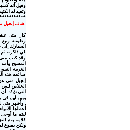
وقيل أنه كمله
وتعيد له الكنيسة في 21 باب‬
***************
هدف إنجيل مت‬
كان متى عشار
وظيفته وتبع 
الجمارك إلى ع
في ذاكرته ثم ف
وقد كتب متى إ
المسيح وأمه ا
ضاعت هذه النسخ
إنجيل متى هو 
الخلاص ليس من
التى تؤكد: أن
وبين لهم في هذ
. وأظهر متى ل
أعطاها الأنبي
ليتم ما أوحى 
كلامه يوم الت
ولكن يسوع لم 