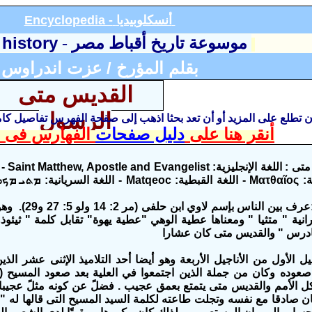
أنسكلوبيديا
Encyclopedia -
 history
موسوعة تاريخ أقباط مصر
-
بقلم المؤرخ / عزت اندراوس
القديس متى
الرسول
أن تطلع على المزيد أو أن تعد بحثا اذهب إلى صفحة الفهرس تفاصيل ك
أنقر هنا على
دليل صفحات
الفهارس فى ا
إسم ال
- اللغة اليونانية: Ματθαῖος - اللغة القبطية: Matqeoc 
برانية " متثيا " ومعناها عطية الوهي "عطية يهوة" تقابل كلمة " ثيئ
س متى كان عشارا
يل الأول من الأناجيل الأربعة وهو أيضا أحد التلاميذ الإثنى عشر الذ
القدوس‬ ‫في كل الأمم‬ ‫والقديس متى يتمتع بعمق‬ ‫عجيب . فض
ان صادقا مع نفسه وتجلت طاعته لكلمة السيد المسيح التى قالها له " ا