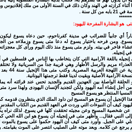
ا أثناء كرازته في الهند وكان ذلك في السنة الأولى من ملك إقلاديوس و
ه من كل سنة .
*******
ى هو البشارة المفرحة لليهود:
اً أي جابياً للضرائب في مدينة كفرناحوم، حين دعاه يسوع ليكون
يسوع. ومن فرحه باختيار يسوع له دعا متى يسوع وزملاءه من ال
شاء فاخر في بيته. ولزم متى يسوع منذ ذلك اليوم ورأى كل معجزاته و
ي إنجيله.
نجيله باللغة الآرامية التي كان يتخاطب بها الناس في فلسطين في أي
لعذراء مريم والرسل الأطهار وهي قريبة جداً من السريانية ولا تختلف 
العربية السورية
ة الآرامية الأصلية وبقيت لدينا فقط ترجمتها اليونانية.
الحلقة الواصلة بين العهدين القديم والجديد تحس عند قرائته أنه يمل
 أجل إنشاء أمه اليهود ولكن لتجديد ألإنسان اليهودى ولهذا سرد متى ف
 المسيا المنتظر هو يسوع المسيح
ا الإنجيل أن يسوع هو المسيح ابن داود الملك الذي ينتظرون قدومه كما
ليهود كيف أن النبوءات التي وردت في العهد القديم من الكتاب المقدس
اء عن شخصية المسيح وعن مجيئه تحققت كلها في يسوع. لذلك نراه يكر
إلى النبي فقال... وأظهر متى في إنجيله أن يسوع هو ابن الله الحي ك
جلي على الجبل. وأورد متى كيف أن اليهود حكموا على يسوع بالموت لأن
يرجع عن كلامه. وبعد موته على الصليب انتصر على الموت بقيامته. و