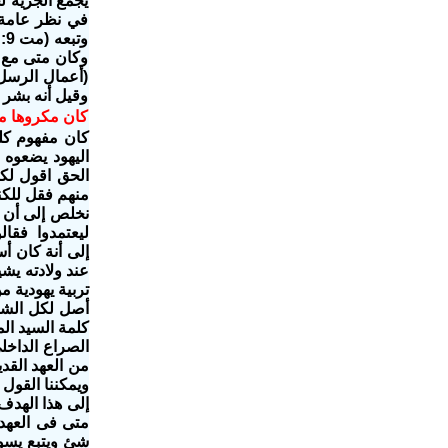
يجمع الجزية ل
في نظر عامة 
وكان متى مع ا
وقيل أنه بشر 
كان مكروها م
تربية يهودية م
أصل لكل الشرو
الصراع الداخل
ويمكن‬‫نا ا‬‫
إلى هذا اله‬‫
متى فى العهد 
شئ ويتبع يسوع