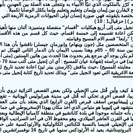
انه كرّز بالملكوت الذي تنبّأ الأنبياء به وتتجلّى هذه الصلة بين العهدين
ايقارن بين إيمان وإيمان وتعليم وتعليم وإنما يكمّل الوصايا تكميلاً .
مختصة بأيقونته فهي صورة إنسان أولى الحيوانات الرمزية الأربعة التي ر
( حزقيال1 : 10 )
جيل متى إلى أربع هيكليات "أقسام" منفصلة ومتميزة: أثنان منها تأهيل
مكن اعادة تقسيمه إلى خمسة اقسام، حيث كل قسم من هذه الأقس
 "رابعا" قسم الام المسيح وقيامته.
المتخصصين مثل (جون وينهام) و(نورمان جيسلر) ناقشوا بأن هذا الا
اورشليم، أي بين سنة 60 – 65م وهذا بسبب الايمان بأن الدمار الثاني 
لم يكن يوجد أي مرجع يقر بحدوث هذا الحدث بين هاتين السنتين (متى اصح
(كار
 الاغريقية التي تعود لانجيل متى" وبذلك تحديد تأريخ كتابة إنجيل متى سنة
***********
ضبط كيف وأين قُتل متى الإنجيلي ولكن بعض القصص التراثية تروي ب
وبيا، قصص أخرى تحكي أنه قُتل في مدينة هيرابوليس اليونانية – تقع 
س إيبيفانيوس أسقف قبرص (القرن الرابع) الذي يعتقد بأن متى العش
استشهد في إثيوبيا هو متياس الذي أخذ مكان يهوذا الإسخريوطي في جما
بأنه جثمانه موجودا في بلدة كاباتشيو في منطقة كامبانيا الإيطالية وبعد
ا في القرن العاشر الميلادي، وهو محفوظ الآن في أحد السراديب الواق
تى الإنجيلي قديسا بالنسبة للكنائس الكاثوليكية والأرثوذكسية على 
بعض الكنائس البروتستانتية، يعيد له الأرث