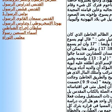
ودى وكانوا يعتبرونه خاطئا
القديس اندراوس الرسول
ر ناحوم فترك كل شيء وقام
القديس‏ ‏فيلبس‏ ‏الرسول
هد عجائبه وعاين قيامته المجيدة
بولس الرسول1
 يسوع، وإخوته بعد الصعود
القديس سمعان القانوى الرسول
لإنجيل في بلاد اليهودية وأثيوبيا،
يهوذا الإسخريوطي / وتداوس الرسول
سلطان إخراج الشياطين
أسماء السبعين رسولًا
كان مفهوم كلمة عشارا عند اليهود الذين يعتزون بأمتهم اليهودية أنه الإنسان الشرير الظالم‬ ‫الخاطئ الذي كان
معلمى التوراة
ائفة الونثنين أوالخطاه من الزاني على حد سواء وقد ورد في إنجيل متى : " قال لهم يسوع
الحق اقول لكم ان العشارين والزواني يسبقونكم الى ملكوت الله." ( مت 12: 13 ) وأيضا : "17 وان لم يسمع
منهم فقل للكنيسة.وان لم يسمع من الكنيسة فليكن عندك كالوثني والعشار. " (مت 18: 17 ).‬ ‫وعلى هذا يمكن أن
ليهودى وقال يوحنا المعمدان للعشارين عندما جائوا
ليعتمدوا فقالوا له يا معلم ماذا نفعل: " 13 فقال لهم لا تستوفوا اكثر مما فرض لكم " ( لو 3 : 13 ). وإسمه يشير
 تقوى الأبوين إذ أن الإسم الذى أطلقه عليه أبوية
اهنا أمينا . ومن المؤكد أن والديه أدباه وربياه
لضرائب وأمتلك المال الذى هو
صحيح والطريق الخاطئ وجائت
كلمة السيد المسيح لتضع الحد الفاصل بين تردده بين الطريقين فقال له : إتبعنى فقام وتبعة " (مت 9: 9 ).حسمت
ن إنجيل متى في اقتباساته
رة من حياته الصلة بالكتاب المقدس بل
إلى ذات المستقبل وصلت فعلا
سؤال واحد هو هل اثرت دراسة
و المسيا فى قراره بترك كل
 جمع من العشّارين والخطأة