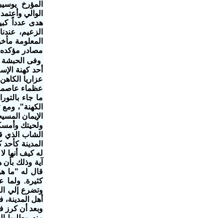
المؤرخ يوسيب‫
الوالي‬ ‫وأعت
هدى عدداً ك‬‫
الزعيم، عندنا
المعلومة مأخو
مصادر مؤكده أ
وفى الحبشة دخ
أحد كهنة الإس
عزاريا الكاهن،
عظماء عاصمة ا
ما جاء بالتور
الكهنة"، ومع 
الإيمان المسي
ولحيتك وأمسك
الشاب الذي قا
المدينة كأحد 
له كيف أنها لا
آية وذلك بأن 
قال له "ما ه
كثيرة. ولما 
وتضرع إلي الل
أهل المدينة، 
وبعد أن كرز ف
منه وطلبوا إلي