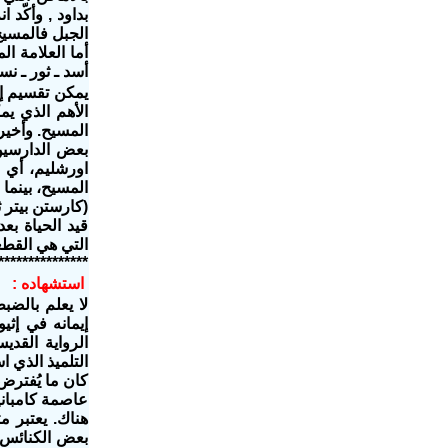
بداود , وأكّد 
الجبل فالمسيح ل
أما العلامة ال
أسد ـ ثور ـ نسر ) 
يمكن تقسيم إن
الأهم الذي ي
المسيح. وأخيرا
بعض الدارسين 
المسيح، بينما 
التي هي القطعة
***************
استشهاده :‬
‫لا يعلم بال
إيمانه في إثي
الرواية القدي
التلميذ الذي 
كان ما يُفترض 
عاصمة كامباني
هناك. يعتبر م