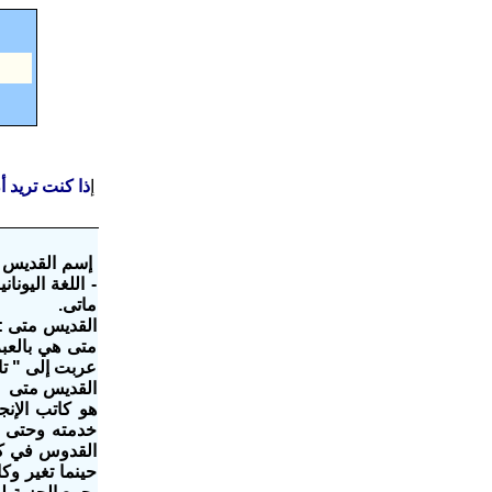
إ
ذا كنت تريد 
ماتى.
متى هي بالع‬‫
عربت إلى " تادرس "‬ ‫والقدي
القديس متى
هو كاتب الإنج
حينما تغير وك