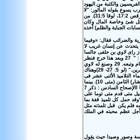
فريسيين والكتبة من اليهود
 يأكل مع العشارين والخطاه (مرقص 16:2). وتفوّه الرب يسوع بقوله المأثور: "لا
يحتاج الأصحّاء إلى طبيب بل المرضى، لم آت لأدعو أبراراً بل خطأة إلى التوبة" (مرقص 17:2، لوقا 31:5). من
القديس متى أنة عندما ترك مكان الجباية ترك كل شئ وخاصة المال وكان
ابات الجباية والظلم) أخذه
وذكر القديس متى قصتة بنفسه ‫فى الإنجيل ووصف نفسه بأنه كان عشارا جابيا للجزية والضرائب فقال:‬ «وفيما
يتحدث عن إنسان غريب لا
 إنجيل القديس مرقس : " 14 وفيما هو مجتاز راى لاوي بن حلفى جالسا
عند مكان الجباية.فقال له اتبعني.فقام وتبعه." (مر 2: 14 ).‬ ‫وفي إنجيل القديس لوقا :‬ ‫" 27 وبعد هذا خرج فنظر
عشارا اسمه لاوي جالسا عند مكان الجباية.فقال له اتبعني. 28 فترك كل شيء وقام وتبعه. 29 وصنع له لاوي
ضيافة كبيرة في بيته.والذين كانوا متكئين معهم كانوا جمعا كثيرا من عشارين واخرين." (لو 5: 27- 29)وهناك
اء التلاميذ الأثنى عشر فى
الإنجيل الذى كتبه مسوقا من الروح: كان إسم توما السابع وكان أسمه هو (متى العشار) الثامن (متى 10).‬ بينما
فى إنجيل مرقس الإصحاح الثالث : ذكر إسم متى السابع وتوما التاسع.‬ ‫إنجيل لوقـا االإصحاح السادس : ذكر 7
متى و 8 توما .‬ ‫بمعنى أن القديسين متى وتوما كانا سويا في التبشير إلى أنة في إنجيل متى‬ ‫قدم متى توما على
نفسة - في معجزة الخمس خبزات وسمكتين نجد أن الكسر ملئت اثنتا عشر قفة *وقد حمل كل تلميذ قفة بما
ن غنيا عنده من يخدمه فلم يكن قبل تلمذته مثل
بطرس ويوحنا صيادى للسمك يحملون السمك أما هو فقد قبل كل هذا التغير من‬ أجل عظم محبته في الملك
قدسة وصور وصيدا حيث يقول