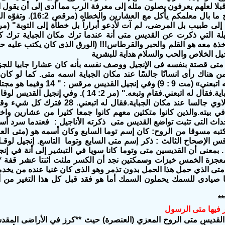
بلا لعلهم يعرفون يصلون مثله إلى معرفة الرب مما أدى إلى أن يقول ال
لتلاميذ المسيح ما بال معلمكم
التأملات الجميلة التي ذكرت عن ‬‫
ذة معه هو القلم والحبر والقرطاس!!! (الورق الذى كان يكتب عليه حس
يل الخلاص والحب والسلام هداية للبشرية
 هناك رأى انسانًا جالسًا عند مكان الجباية اسمه متى.
كما لو كان 
فقال له اتبعني» (مت 9 : 9) ‬وفي‬‫
حداث التى تثبت تواضع القديس متى ذكرته الأناجيل :
فعندما سرد أسم
‬‫
فيهم القديس متى الذي حمل هذا الحمل بدون‬ ‫تذمر وهو الذى كا‬‫
‫
**
ر فيها متى الرسول
ال القديس متى الروح المعزي (العنصرة) حيث **كرز في الأراضى الم