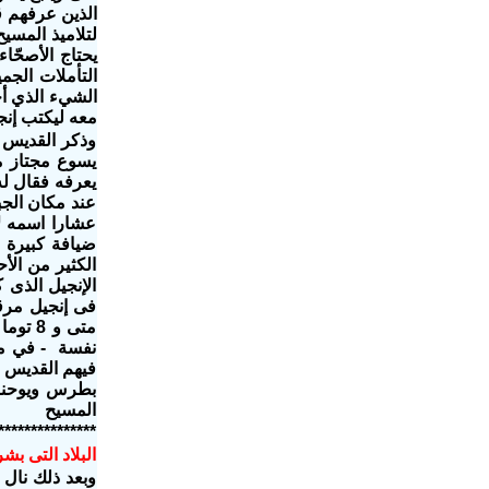
الذين عرفهم ق
الشيء الذي أخ
معه ليكتب إنج
يسوع مجتاز من
يعرفه
الكثير من الأ
المسيح
***************
البلاد التى بش
وبعد ذلك ن‬‫