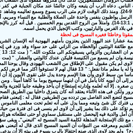
حساب الرومان المستعمِرين، لذلك كان مكروها ممقوتًا لدى الشعب اليه
الناس. دعاه الرب أن يتبعه وكان جالسًا عند مكان الجباية في كف
وتبعه (مت 9: 9-24). ومنذ ذلك الوقت لازم متى الرب يسوع وسمع تعاليمه وشا
لرسل يواظبون بنفس واحدة على الصلاة والطلبة مع النساء ومريم، أم
(أعمال الرسل 13:1-14). وامتلأ من الروح القدس يوم الخمسين . قيل أنه كرز با
في بلاد الفرس والبارثيين، وكتب الإنجيل الذي يحمل اسمه.
مقوتا وخاطئا فغيره المسيح فى لحظة
اليهود يضعوه مع ط‫
نخلص إلى أن لاوى لم يكن مقبول على الإطلاق من‬ ‫االشعب ا
إلى أنة كان أساسا من سبط لاوى وأن هذا الإسم‬ ‫وحدة يدل على
عند ولادته يشير إلى أن أبويه كانا يأمل في‬ ‫أن ابنهما سيصبح يوما ما ك
ن صغره . إلا أنه لعلمه وإدارته إستطاع أن يأخذ وظيفه جابيا للجزية وا
ر ولكن فى هذه الأثناء يعتقد أنه كان يتمزق داخليا بين الطريق ال
ى فترك كل شئ وتبعه ومما يدل على أنه تعلم تحت معلمى الناموس أ
من العهد القديم تؤكد على ذلك‬ ‫بما يشير إلى أن لاوى لم ينسى فى اى فت
لقول أن أمل والدية فيه إليحصل على مستقبل سماوي أو حتى تطلعاته هو 
دف مع تلك الإستجابة المذهلة لكلمة السيد المسيح له "اتبعني"ـ وبقى 
القديم ومعرفته من النبؤات أن السيد المسيح الذى قال له أتبعنى ه
؟ ولم يجد لاوي الذى صنع إحتفالا بالرب يسوع في بيته إلا أن يدعى