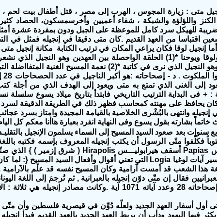
ما أنفرد به إنجيل متى :‬ ‫زيارة المجوس ، الهرب إلى مصر ، قتل أطفال ب‬‫
ال الكنز واللؤلؤة والشبكة ، شفاء أعميين وأخرسمسكون، الحصاد كث
عين اقتباسا من العهد القديم .كان متى دقيقا في إنجيله فمثل في ال
قبل مرقس ولوقا ويوحنا *(1) الحلقة الواحصلة بين‬ ‫العهدي
و‬‫‬‫
البداية والنهاية :‬ ‫+ فى البداية الترتيب التاريخي فابتدأ بتاريخ ميلاد يسوع
 إنجيله وانتهى بالبُشْرى الخلاصية بالقيامة المجيدة وامتاز بسرد عجائ
 خاتماً بشارته بقول يسوع وفى النهاية انفرد بعبارة هاأنا معكم كل اليام
بع سنوات بعد صعود السيد المسيح إلى السماء يسلمون الإنجيل بالتقليـد 
خمسة في تفسير آيات لوغيا Logia التي تعني أقوال وأفعال السيد المسي
غة هذا الشعب قد أمست آرامية وكان المسيح نفسه قد علّم بالآرامية . 
لعبرانيين فقال إن متّى دوّن إنجيله بالعبرانية , ثم تُرجمَ إلى اللغة ال
60 وبلغ عدد إصحاحاته 28 وعدد آياته 1071 آية .وكانت مصادر إنج
ى أول أسفار العهد الجديد ولعلّه دُوِّن في قيصرية فلسطين وأن متّى قد
يكثر فيها اليهود ودأب أن يربط العهد الجديد بالعهد القديم فبدأ إنجيل