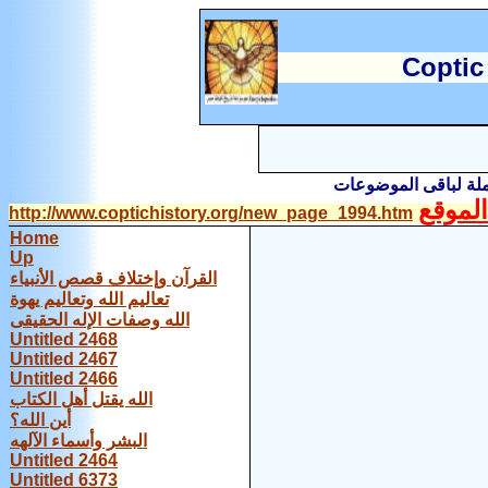
C
optic
املة لباقى الموضوعات
لموقع
http://www.coptichistory.org/new_page_1994.htm
Home
Up
القرآن وإختلاف قصص الأنبياء
تعاليم الله وتعاليم يهوة
الله وصفات الإله الحقيقى
Untitled 2468
Untitled 2467
Untitled 2466
الله يقتل أهل الكتاب
أين الله؟
البشر وأسماء الآلهه
Untitled 2464
Untitled 6373