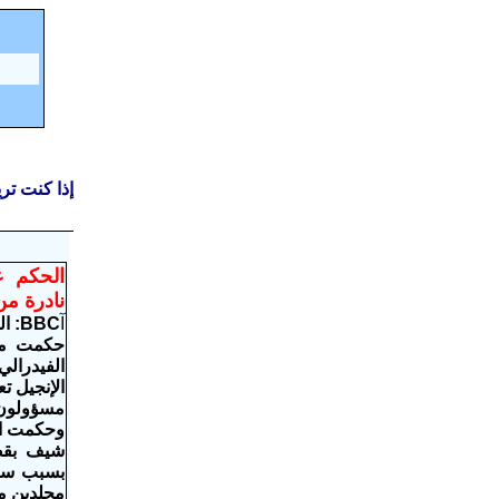
إذا كنت تر
الحكم ع
نادرة من
آ
BBC
: السبت، 
حكمت محك
الفيدرالي
الإنجيل ت
مسؤولون
وحكمت ال
شيف بقض
بسبب سرق
مجلدين م