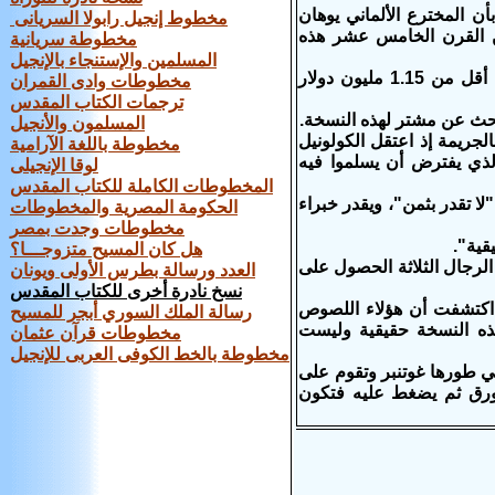
س من خزانة مكتبة جامعة موسكو في عام 2009 علما بأن المخترع الألماني يوهان
مخطوط إنجيل رابولا السريانى
من القرن الخامس عشر هذه
مخطوطة سريانية
المسلمين والإستنجاء بالإنجيل
وعرض الكولونيل فيديش-شيف هذه الطبعة النادرة على جامع آثار فنية مقابل أقل من 1.15 مليون دولار
مخطوطات وادى القمران
ترجمات الكتاب المقدس
حث عن مشتر لهذه النسخة.
المسلمون والأنجيل
لجريمة إذ اعتقل الكولونيل
مخطوطة باللغة الآرامية
لذي يفترض أن يسلموا فيه
لوقا الإنجيلى
المخطوطات الكاملة للكتاب المقدس
لا تقدر بثمن"، ويقدر خبراء
الحكومة المصرية والمخطوطات
مخطوطات وجدت بمصر
قية".
هل كان المسيح متزوجـــا؟
لرجال الثلاثة الحصول على
العدد ورسالة بطرس الأولى ويونان
نسخ نادرة أخرى للكتاب المقدس
اكتشفت أن هؤلاء اللصوص
رسالة الملك السوري أبجر للمسيح
ذه النسخة حقيقية وليست
مخطوطات قرآن عثمان
مخطوطة بالخط الكوفى العربى للإنجيل
تي طورها غوتنبر وتقوم على
ورق ثم يضغط عليه فتكون