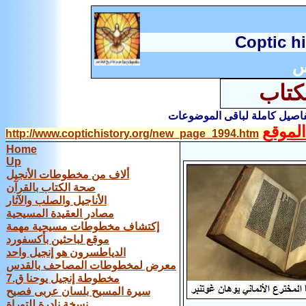
C
optic h
س
كتاب
تفاصيل كاملة لباقى الموضوعات
لموقع
http://www.coptichistory.org/new_page_1994.htm
Home
Up
ألاف من مخطوطات الأنجيل
صحة الكتاب بالقرآن
الأناجيل والصلب والآثار
مصادر العقيدة المسيحية
إكتشاف مخطوطات مسيحية مهمة
موقع لباحثين بأكسفورد
الدياطسرون هو إنجيل واحد
معرض لمخطوطات المصاحف بالقدس
مخطوطة إنجيل يوحنا ق.7
سيرة المسيح بلسان عربى فصيح
نسخة نادرة للتوراة