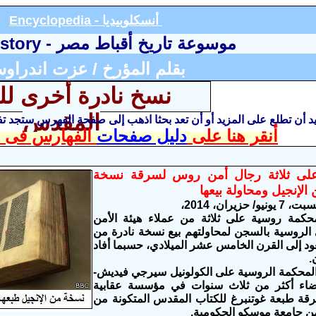
أنسكلوبيديا
Encyclopedia -
موسوعة تاريخ أقباط مصر -
istory
بقلم المؤرخ / عزت اندراو
نسخ نادرة أخرى لل
المقدس
يد أن تطلع على المزيد أو أن تعد بحثا اذهب إلى صفحة الفهرس ستجد 
أنقر هنا على
دليل صفحات
الفهارس فى ا
لى ثلاثة رجال أمن روس لسرقة نسخة
 الإنجيل ومحاولة بيعها
7 يونيو/ حزيران، 2014،
مة روسية على ثلاثة من عملاء هيئة الأمن
 الروسية بالسجن لمحاولتهم بيع نسخة نادرة من
عود إلى القرن الخامس عشر الميلادي، حسبما أفاد
.
محكمة الروسية على الكولونيل سيرجي فيديش-
اء أكثر من ثلاث سنوات في مؤسسة عقابية
ة طبعة غوتنبرغ للكتاب المقدس المتكونة من
ن جامعة موسكو الحكومية.