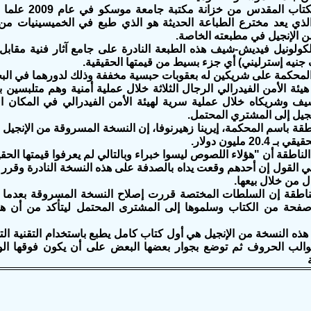
وسرق الكتاب المقد
الذي يعد مخترع الطباعة الحديثة هو الذي طبع في الخميسينيات 
 الإنجيل في مطبعته الخاصة.
محكمة على شريكين له بعقوبات حبسية مخففة وذلك لدورهما في الب
ة الأمن الفيدرالي الرجال الثلاثة خلال عملية أمنية وهم متلبسين با
ف وشريكاه خلال عملية سرية لهيئة الأمن الفيدرالي في المكان ا
جيل إلى المشتري المحتمل.
قة باسم المحكمة، إيرينا زهيرنوفا، إن النسخة المسروقة من الإنجيل "
20.4 مليون دولار.
ناطقة أن "هؤلاء اللصوص ليسوا خبراء وبالتالي لم يعرفوا قيمتها الحقي
القول إن أحدهم وقعت يداه بالصدفة على هذه النسخة النادرة وقرر ا
 من خلال بيعها.
ناطقة إن السلطات المختصة قررت إصلاح النسخة المسروقة بعدما 
صفحة من الكتاب وسلموها إلى المشترى المحتمل ليتأكد من أن ه
هذه النسخة من الإنجيل هي أول كتاب كامل يطبع باستخدام التقنية ال
الب الحروف ثم توضع بجوار بعضها البعض على أن يكون فوقها ال