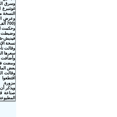
غوتنبرغ 
النسخة من
(700 ألف جنيه إسترليني) أي جزء بسيط من قيمتها الحقيقية.
وحكمت ال
وضبطت هيئ
فيديش-شي
نسخة الإن
وقالت ناط
سعرها الحقيقي بـ 
وأضافت ال
ومضت في 
بعض المال
وقالت ال
اقتطعوا 
مزورة.
ويذكر أن 
صناعة قو
المطبوعة