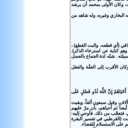
 وكان الأَولى بمحمد أن يرشد
جه البخاري وغيره، وله شاهد من
قي (أي قطعه، والبت القطع) ،
وهو كناية عن استرخاء الذكر).
لته . شبّه لذة الجماع بالعسل
كان الأقرب إلى العفّة والعقل
 أَحْيَاهُمْ إِنَّ اللَّهَ لَذُو فَضْلٍ عَلَى
اف، وقيل سبعون ألفاً، وبقيت
ضاً ثم أحياهم، بأن مرّ عليهم
 فتعجّب من ذلك. فأوحي إليه:
ا أنت (القرطبي في تفسير البقرة