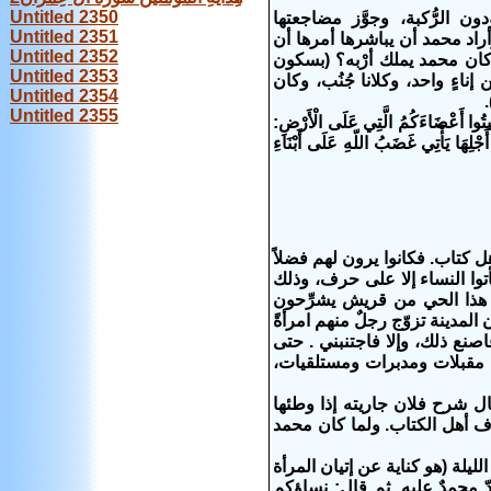
Untitled 2350
ن الرُّكبة، وجوَّز مضاجعتها
Untitled 2351
راد محمد أن يباشرها أمرها أن
Untitled 2352
ما كان محمد يملك أرْبه؟ (بسكون
Untitled 2353
اءٍ واحد، وكلانا جُنُب، وكان
Untitled 2354
Untitled 2355
 أَعْضَاءَكُمُ الَّتِي عَلَى الْأَرْضِ:
 أَجْلِهَا يَأْتِي غَضَبُ اللّهِ عَلَى أَبْنَاءِ
 كتاب. فكانوا يرون لهم فضلاً
توا النساء إلا على حرف، وذلك
ن هذا الحي من قريش يشرِّحون
 المدينة تزوّج رجلٌ منهم امرأةً
اصنع ذلك، وإلا فاجتنبني . حتى
أي مقبلات ومدبرات ومستلقيات،
 شرح فلان جاريته إذا وطئها
اف أهل الكتاب. ولما كان محمد
يلة (هو كناية عن إتيان المرأة
ّ محمدٌ عليه. ثم قال: نساؤكم