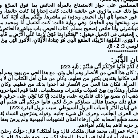
لمسلمين على جواز الاستمتاع بالمرأة الحائض بما فوق السرَّة ودو
نوا ذلك على ما رُوي عن عائشة قالت: كانت إحدانا إذا كانت حائضاً، وأ
ي فور حيضها (أي أول الحيض وبدؤه) ثم يباشرها. وأيُّكم يملك أَرْبَهُ ك
ضو، وبفتحها وهو الحاجة). وفي رواية قالت: كنت أغتسل أنا ومحمد من إن
ر فيباشرني وأنا حائض (صحيح مسلم. كتاب الحيض. باب مباشرة الحائض).
قيقي في الإنجيل فيقول: “اهْتَمُّوا بِمَا فَوْقُ لَا بِمَا عَلَى الْأَرْضِ,,, فَأَمِيتُوا
، الْهَوَى، الشَّهْوَةَ الرَّدِيَّةَ، الطَّمَعَ الَّذِي هُوَ عِبَادَةُ الْأَوْثَانِ، الْأُمُورَ الَّتِي مِنْ
 3: 2 - 6).
****************
 الدُّبُر:
كُمْ فَأْتُوا حَرْثَكُمْ أَنَّى شِئْتُمْ ; (آية 223).
 كان هذا الحي من الأنصار وهم أهل وثن، مع هذا الحي من يهود وهم أهل
لم، فكانوا يقتدون بكثيرٍ من فعلهم. وكان من شأن أهل الكتاب أن لا يأ
 المرأة. فكان هذا الحي من الأنصار قد أخذوا بذلك من فعلهم. وكا
كراً، ويتلذّذون بهنّ مُقبِلات ومُدبِرات ومستلقيات. فلما قَدِم المهاجرون
هب أن يصنع بها ذلك فأنكرته عليه، وقالت: إنّا كنا نُؤتَي على حرفٍ، ف
، فبلغ ذلك محمداً فقال: نساؤكم حرثٌ لكم، فأتوا حرثكم أنَّى شئتم 
إتيان الدُّبُر (أسباب النزول للسيوطي. سبب نزول البقرة 223).
 الحرف الجانب، وحرف كل شيء جانبه. وقوله يشرّحون النساء يُقال
حمد شجَّع أصحابه على إرخاء العنان للشهوات البهيمية ولم يرضَ بعف
ر حزبه أتاهم بما يلائم أهواءهم.
جاء عمر إلى محمد فقال هلكتُ. قال: وما أهلكك؟ قال: حوّلْتُ رحليَ الل
المعتاد، أو إنه أتاها في المحل المعتاد لكن من جهة ظهرها) فلم يرُد