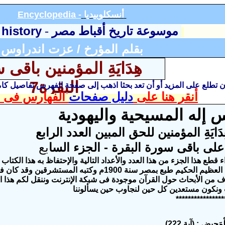
أنسكلوبيديا
Encyclopedia -
 history
موسوعة تاريخ أقباط مصر
-
بقلم المؤرخ / عزت اندراوس
هِدَايَةِ المؤمنين
باقى 
البقرة
7
أن تطلع على المزيد أو أن تعد بحثا اذهب إلى صفحة الفهرس تفاصيل ك
أنقر هنا على
دليل صفحات
الفهارس فى ا
س إله المسيحية واليهودية
هِدَايَةِ المؤمنين للحق المبين العدد الرابع
على باقى سورة البقرة - الجزء
السا
بع
 قطع هذا الجزء من هذا العدد والأعداد التالية والإحتفاظ به هذا الكتا
يسوع المبارك العظيم الحكيم طبع بمصر سنة 1900م وكتبه ا
اف من الأبحاث حول القرآن موجودة فى شبكة الإنترنت وننقل لكم هذا ال
 ونكون مستعدين كل حين لنجاوب حين يسألوننا
****************
مَحِيضِ ; (آية 222).