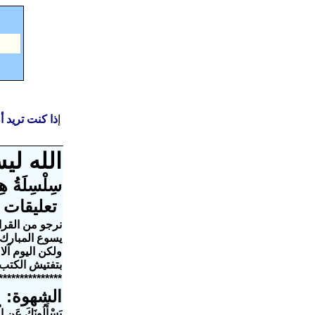
إ
ذا كنت تريد 
الله لي
سِلْسِلَةُ 
تعليقات 
نرجو من القراء
ولكن اليوم آل
بتفتيش الكتب
***************
الشهوة:
يَسْأَلُونَكَ عَنِ الْ