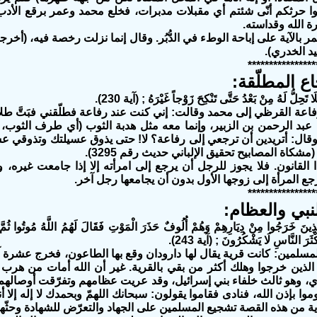
ا حرثكم أنّى شئتم أي مقبلات مدبرات، فخلع محمد وعمر برقع الأدب،
ة الله وقداسته.
 بالآية على إباحة الوطء في الدُّبُر. وقال إنما نزلت رخصة فيه، (أخر
د الخدري).
****************
اع المطلّقة:
ا تَحِلُّ لَهُ مِنْ بَعْدُ حَتَّى تَنْكِحَ زَوْجاً غَيْرَهُ ; (آية 230).
اعة القرظي إلى محمد وقالت: إني كنت عند رفاعة فطلّقني فبَتَّ طلا
 عبد الرحمن بن الزبير، وإنما معه مثل هدبة الثوب (أي طرف الثوب، 
قال: أتريدين أن ترجعي إلى رفاعة؟ لا! حتى يذوق عسيلتك وتذوقي عسي
مشكاة المصابيح تحقيق الإلباني حديث رقم 3295).
 القانون. فلا يجوز للرجل أن يرجع إلى امرأته إلا إذا جامعت غيره، و
جع المرأة إلى زوجها الأول بدون أن يجامعها رجل آخر.
****************
نبي والعظام:
َّذِينَ خَرَجُوا مِنْ دِيَارِهِمْ وَهُمْ أُلُوفٌ حَذَرَ الْمَوْتِ فَقَالَ لَهُمُ اللَّهُ مُوتُوا ثُمَّ
ْثَرَ النَّاسِ لَا يَشْكُرُونَ ; (آية 243).
سلمين: كانت قرية يقال لها دارودان وقع بها الطاعون، فخرج عشرة آل
 الذين خرجوا وهلك أكثر من بقي بالقرية. غير أن الله أمات من هرب أي
، وهو ثالث خلفاء بني إسرائيل، وقد عريت عظامهم وتفرّقت أوصالهم،
وموا بإذن الله، فنادى فقاموا يقولون: سبحانك اللهمّ وبحمدك لا إله إل