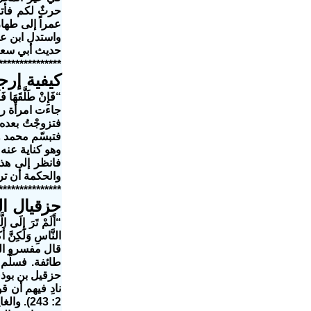
حرثٌ لكم فأتو
عمراً إلى طهار
واستدل ابن عمر
حديث أبي سعي
***************
كيفية إرج
“فَإِنْ طَلَّقَهَا فَلَ
جاءت امرأة رف
فتزوجْتُ بعده
فتبسّم محمد و
وهو كناية عنه (
فانظر إلى هذا
والحكمة أن تر
***************
حزقيال ال
“أَلَمْ تَرَ إِلَى ال
النَّاسِ وَلَكِنَّ أَك
قال مفسرو الم
طائفة. فسلَّم
حزقيل بن بوذي
نادِ فيهم أن ق
2: 243). والغاية من هذه القصة تشجيع المسلمين على الجهاد والتعرّض للشهادة وحثّهم على الاستسلام للقضاء.