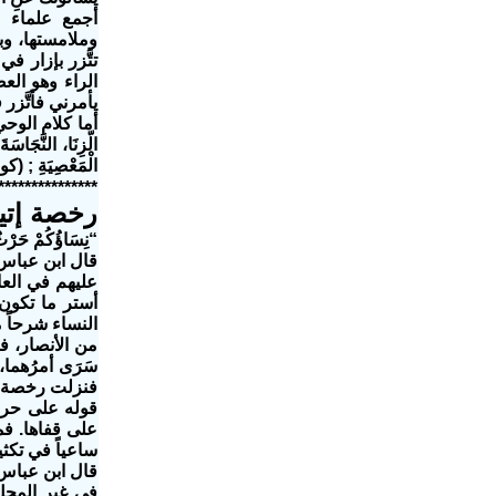
أجمع علماء ا
وملامستها، وب
تتَّزر بإزار ف
الراء وهو الع
يأمرني فأتَّز
أما كلام الوحي الح
الّزِنَا، النَّجَاسَةَ
الْمَعْصِيَةِ ; (كولوسي
***************
رخصة إتيان
“نِسَاؤُكُمْ حَرْثٌ لَ
قال ابن عباس:
عليهم في العا
أستر ما تكون
النساء شرحاً من
من الأنصار، فذ
سَرَى أمرُهما
فنزلت رخصة في 
قوله على حرف
على قفاها. فم
ساعياً في تكثي
قال ابن عباس: 
في غير المحل 