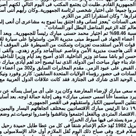
هورية القادم..طلبت أن يجتمع المكتب فى اليوم التالى لكنهم أصرو
وا جميعاً على اختيار شخصى لرئاسة الجمهورية..وكان رأيهم أننى أستط
قرارها." وكان استقرارا اكثر من اللازم.
ى السادات "يعجز لسانى وقد اختنق بما تموج به مشاعرى أن أنعى إلى
عالم كله الزعيم المناضل البطل أنور السادات".
عضاء الجهاد فى أسيوط مبنى مديرية الأمن. واستولوا على سيارة لل
قوات الأمن استقدمت تعزيزات وتمكنت من السيطرة على الموقف أ
ة التى هاجمت مديرية الأمن وعاصم عبدالماجد وكرم زهدي.. وألقى 
ن أبو باشا مساعد وزير الداخلية. الذى أصبح بعد أيام وزيرا للداخلي
عاد بناء جهاز مباحث أمن الدولة، الذى نما ليصبح أحد اهم أيادى مبارك
لسادات فى حضور رؤساء الولايات المتحدة السابقين: كارتر وفورد وني
ى الوحيد الذى شارك فى الجنازة. فقد كانت علاقات الدول العربية 
ه سعى مبارك لإرضاء المعارضة وكان يرد على أى مراسل يسأله عن سي
 يرد مبتسما «أنا اسمى حسنى مبارك» وهى إجابة حمالة اوجه. بعد أساب
قلين السياسيين الكبار واستقبلهم فى القصر الجمهورى.
فى فبراير ١٩٨٢ دعا الرئيس مبارك الاقتصاديين بمختلف اتجاهاتهم اليسار وا
لاقتصاد المتردى وبالفعل اجتمعوا وتناقشوا واصدروا توصيات.تم وضعه
 مرة يستدعى فيها مبارك الخبراء.
وفى يوم 15 إبريل 1982 نُفِذ حكم الإعدام شنقاً فى كل من عطا طايل حميد
سلام فرج. وفى صباح ذلك اليوم نُقل الملازم أول خالد الإسلامبو