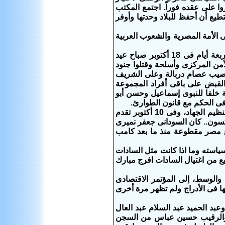
ا على عقده فوراً. اجتمع المكتب
يع أن أحفظ للبلاد وحدتها وأوفر
 الأمة المصرية والشعوب العربية
بعد استفتاء بنسبة 98.46% تم اختيار محمد حسنى مبارك رئيساً للجمهورية.. وبعد أربعة أيام فى 18 أكتوبر صباح عيد
أمن المركزى وأسلحة وقتلوا جنود
صيب عصام دربالة وعلى الشريف
القبض على باقى أفراد المجموعة
ة خلفا للنبوى إسماعيل وحسن أبو
 فى الحكم مع قانون الطوارئ.
وبعد أيام ألقى القبض على عبود الزمر.. مقدم المخابرات السابق و302 من أعضاء تنظيم الجهاد، وفى 10 أكتوبر تقدم
كسون.. كان السودانى جعفر نميرى
مع مصر مقطوعة منذ ما بعد كامب
استه وما اذا كانت مثل السادات
يع من اغتيال السادات افرج مبارك
ليمين والوسط، إلى المؤتمر الاقتصادى
ا فى الأدراج ولم تظهر مرة أخرى
ة رحيل وعبد الحميد عبد السلام عبد العال
لى والرقيب حسين عباس من السجن