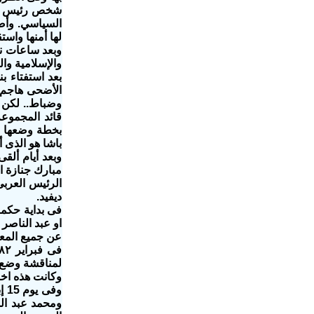
شخص رئيس الجم
السياسي. وأصر
لها أمنها واست
وبعد ساعات نع
والإسلامية وال
الأضحى هاجم أ
وضباط.. لكن 
قائد المجموع
بخطة وضعها حس
باشا هو الذى أ
مبارك جنازة ا
الرئيس العرب
ديفيد.
فى بداية حكم
او عبد الناصر
عن جميع المعت
لمناقشة وضع ا
وكانت هذه اخر
ومحمد عبد ال