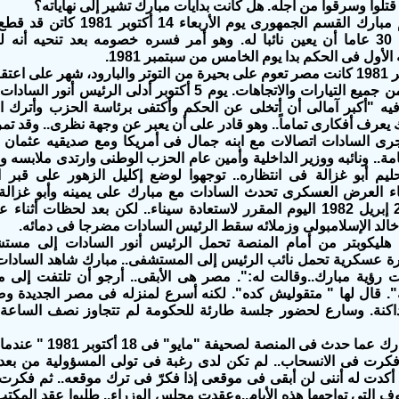
تلوا وسرقوا من أجله. هل كانت بدايات مبارك تشير إلى نهاياته؟
ورفض طوال 30 عاما أن يعين نائبا له. وهو أمر فسره خصومه بعد تنحيه أ
لأول فى الحكم بدا يوم الخامس من سبتمبر 1981.
آلاف شخص من جميع التيارات والاتجاهات. يوم 5 أكتوبر أ
 فيه "أكبر آمالى أن أتخلى عن الحكم وأكتفى برئاسة الحزب وأترك الح
عرف أفكارى تماماً.. وهو قادر على أن يعبر عن وجهة نظرى.. وقد ت
أجرى السادات اتصالات مع ابنه جمال فى أمريكا ومع صديقيه عثمان
امة.. ونائبه ووزير الداخلية وأمين عام الحزب الوطنى وارتدى ملابسه و
ليم أبو غزالة فى انتظاره.. توجهوا لوضع إكليل الزهور على قبر 
اء العرض العسكرى تحدث السادات مع مبارك على يمينه وأبو غزالة 
ضخمة فى 25 إبريل 1982 اليوم المقرر لاستعادة سيناء.. لكن بعد لحظ
الد الإسلامبولى وزملائه سقط الرئيس السادات مضرجا فى دمائه.
هليكوبتر من أمام المنصة تحمل الرئيس أنور السادات إلى مستش
ة عسكرية تحمل نائب الرئيس إلى المستشفى.. مبارك شاهد السادات
ت رؤية مبارك..وقالت له:". مصر هى الأبقى.. أرجو أن تلتفت إلى 
". قال لها " متقوليش كده". لكنه أسرع لمنزله فى مصر الجديدة وضُ
داكنة. وسارع لحضور جلسة طارئة للحكومة لم تتجاوز نصف الساعة وأ
تحدث فيها مبارك عما 
 فكرت فى الانسحاب.. لم تكن لدى رغبة فى تولى المسؤولية من بعد
ما أكدت له أننى لن أبقى فى موقعى إذا فكرّ فى ترك موقعه.. ثم فكر
ف التى تواجهها هذه الأيام..وعقدت مجلس الوزراء.. طلبوا عقد المكت