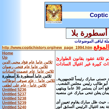
C
optic
أسطورة بلا
املة لباقى الموضوعات
لموقع
http://www.coptichistory.org/new_page_1994.htm
Home
Up
فة يحكم ثلاثة عقود بقانون الطوارئ
ثلاثين عاما عام فؤاد محيى الدين
ث كبيرة غير اغتيال السادات
ثلاثين عاما عام فتحى رضوان
ثلاثين عاما عام عصمت السادات
ثلاثين عاما أسطورة بلا أسطورة
اء شعبى خرج بنتيجة تأييد 98.46% لاختيار محمد حسنى مبارك رئيساً للجمهورية..
ثلاثين عاما - عام صوفى أبوطالب
ى أبو طالب رئيس مجلس الشعب..
ثلاثين عاماً - عام على لطفى
وتلا اليمين الدستورية لتبدأ فترته الرئاسية الأولى.. وبدأ عهد مبارك الذى لم يكن يتوقع أحد أن يستمر 30 عاما وينتهى
Untitled 5236
ر 2011 كان نائب الرئيس عمر سليمان يعلن تنحى مبارك عن منصبه
Untitled 5237
Untitled 5238
 لمبارك طوال 30 عاما، واستمر نائبا لمدة 12 يوما فقط، حيث ظل مبارك يقاوم تعيين أى
Untitled 5239
 بعد اغتيال الرئيس السابق أنور
Untitled 5240