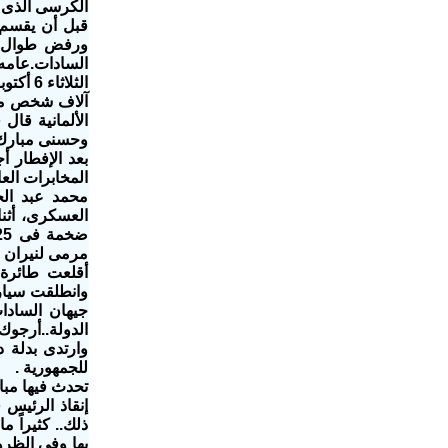
الكرسى الذى ق
السادات.عامه ا
الألمانية قال
وحسنى مبارك ي
بعد الإفطار 
المخابرات الع
محمد عبد الح
العسكرى، أثن
مرمى لنيران خ
أقلعت طائرة 
وانطلقت سيار
جيهان السادا
الدولة..أرجوك
وارتدى بدلة 
للجمهورية .
إنقاذ الرئيس
ذلك.. كثيراً 
بها وفى الظرو