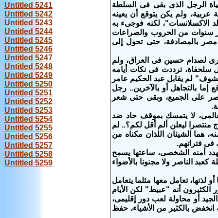
اير 2011 هما أطول يومين فى حياة الرجل الذى بقى فى السلطة
Untitled 5241
سنوات أصبح رئيساً لأكبر دولة عربية، ولم يكن يتوقع أن يعينه
Untitled 5242
Untitled 5243
بلد الاكسلانسات"، لكنه فوجىء به
Untitled 5244
ثمار سنوات من الحروب والصراعات
Untitled 5245
ا مصر بالمصادفة، حتى تحول إلى
Untitled 5246
Untitled 5247
رى لصدام حسين فى العراق، ولم
Untitled 5248
 سلحفاة، ترددت فى نكات أيامه
Untitled 5249
لده سلحفاة، قالوا له إنها تعيش 300 عام، فرد "هنشوف" لم يقابل عبد الحكيم عامر
Untitled 5250
إما بالتجاهل أو بالآخرين.. رجل
Untitled 5251
انتصر على الجميع، وبقى حتى شعر
Untitled 5252
.
Untitled 5253
لعالمى، لا يتمسك بموقف حاد ضد
Untitled 5254
ج منتصرا ليعلن ألم أقل لكم؟.. لم
Untitled 5255
 هما الشيئان اللذان مكناه من
Untitled 5256
فى فتراتهم.
Untitled 5257
هدد أمنه الشخصى، ساعتها يسمح
Untitled 5258
كعبد الناصر ولا مجنونا بالأضواء
Untitled 5259
لذتها، تعامل معها مثلما يتعامل
الكثيرون أنه "عبيط" لكن الأيام
الجيد أو محاولة لعب دور إقليمى،
ه انخفض بالكثير من الأشياء، حفظ