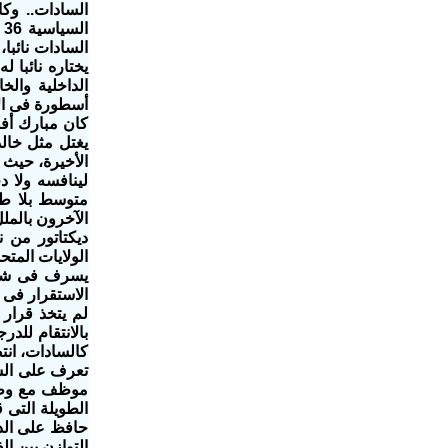
السادات نائبا
يختاره نائبا 
الداخلية وال
أسطورة فى الا
كان مبارك أف
يغتل مثل خال
لينافسه ولا د
متوسط بلا طمو
الآخرون بالمل
ديكتاتور من 
الولايات المتح
يسرف فى شىء 
الاستقرار فى
لم يتخذ قرار
بالانتقام للد
كالسادات، انت
تعرف على السي
موظف مع وظيفت
الطويلة التى 
حافظ على الدو
التوازن بين الف