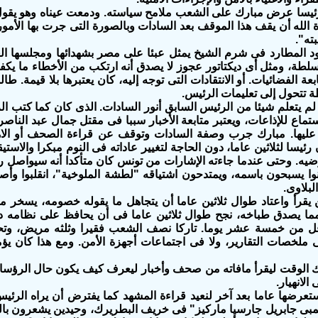
ئيسا عرض مبارك على الشعب ملامح سياسته. ودمعت عيناه وهو يقول إ
 الله أن يقف هذا الموقف بعد السادات وبالصورة التى جرت بها الأمو
ته".
د المطارد فى شرم الشيخ يمثل عبئا على مصر بشهدائها ومجلسها الع
لسلطة، ومثل أى ديكتاتور عجوز لا يصدق أنه ارتكب من الأخطاء ما يكف
ة الفضائيات. أو الانتقادات التى توجه إليه، كان يعتبرها بلا قيمة. ط
ة تتحول إلى تعليمات الرئيس.
 يتعلم شيئا من الرئيس السابق أنور السادات. الذى كان كما كتب ال
تماع للإذاعات، ويعتبر متابعة الأخبار سببا فى مقتل جمال عبد الناص
 عليها. مبارك جرب وصفة السادات وتوقف عن قراءة الصحف أو الاهتم
ئيسا لثلاثين عاما، دون الحاجة لتغيير عاداته فى النوم مبكرا والاس
رضيه. وحتى عندما جاءته الإشارات من تونس كان متأكدا أنه سيواصل
ا يسبحون باسمه، ويمتدحون اشتياقه "لطشة الملوخية"، انقلبوا وأصب
لبلاوى.
يقرأ واعتاد طوال ثلاثين عاما أن يتجاهل ما يقوله خصومه، يسخر م
مما يصدق طباخه، نجح طوال ثلاثين عاما فى أن يحافظ على نظامه د
ل من خمسة عشر يوما. تاركا نصف الشعب فقيرا وثلثه مريض، وتح
 ملخصات التقارير، ولا فى اجتماعات أجهزة الأمن. ومع هذا كان يؤ
ك الوقت ليقرأ مافاته من صحف وأخبار ليعرف كيف يكون حال الرؤساء
الانهيار.
ستعرضها عاما بعد آخر لنعيد قراءة المشهد كما يفترض أن يراه الرئيس
مبى جابريل جارسيا ماركيز" فى خريف البطريرك، وحيدين يشعرون بال