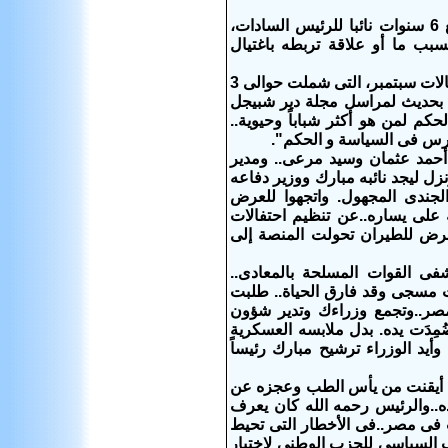
قبل أن يقسم مبارك القسم الجمهورى يوم الأربعاء 14 أكتوبر 1981 كاتن قد قطع 6 سنوات نائبا للرئيس السادات،
نه لسبب ما أو علاقة تربطه باغتيال
الثلاثاء 6 أكتوبر 1981 كانت مصر تعوم على بحيرة من التوتر والبارود، شهر على اعتقالات سبتمبر، التى شملت حوالى 3
دلى الرئيس أنور السادات بحديث لمراسل مجلة دير شبيجل
كم لمن هو أكثر شباباً وحيوية..
مرس فى السياسة و الحكم".
 أحمد عثمان وسيد مرعى.. ومدير
نزل ليجد نائبه مبارك ووزير دفاعه
الجندى المجهول. واتجهوا للعرض
على يساره..عن تنظيم احتفالات
ات أثناء عرض للطيران تحولت المنصة إلى
فى القوات المسلحة بالمعادى..
 مسجى وقد فارق الحياة.. طلبت
مصر..وتجمع وزراءك وتدير شؤون
مِدَت يده. بدل ملابسه العسكرية
يد الوزراء ترشيح مبارك رئيساً
حدث فى المنصة لصحيفة "مايو" فى 18 أكتوبر 1981 " عندما أيقنت من يأس الطب وعجزه عن
ه..والرئيس رحمه الله كان يعرف
ت فى مصر..فى الأخطار التى تحيط
ب السياسى للحزب الوطنى لاختيار