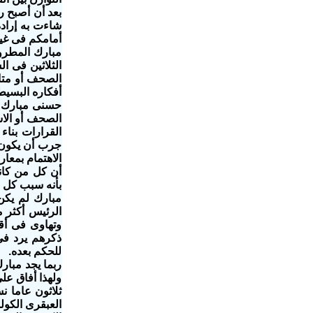
بعد أن أصبح ر
شاءت به إرادة
أمامكم فى غيب
مبارك المطرو
الثلاثين فى ا
الصحف أو متابع
أفكاره البسيط
حسنى مبارك لم
الصحف أو الاس
القرارات بناء
جرب أن يكون ر
الاهتمام بمعا
أن كل من كانو
بأنه سبب كل ا
مبارك لم يكن 
الرئيس أكثر 
وتهاوى فى أق
ذكرهم يرد فى
للحكم بعده.
ربما يجد مبار
ولهذا أفاق على 
ثلاثون عاما ن
العبقرى الكول