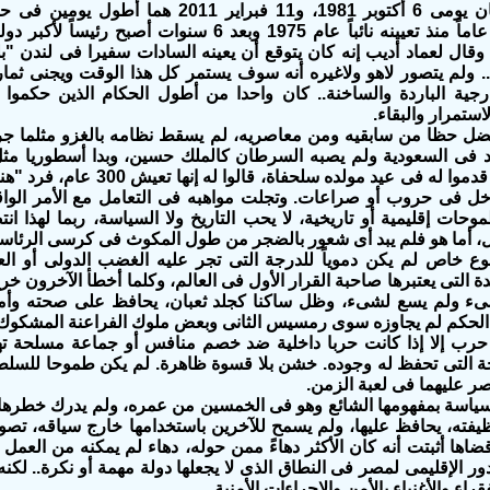
السادات.. وكان يومى 6 أكتوبر 1981، و11 فبر
السياسية 36 عاماً منذ تعيينه نائباً عام 1975 وبعد 6 
، وقال لعماد أديب إنه كان يتوقع أن يعينه السادات سفيرا فى لندن "
له.. ولم يتصور لاهو ولاغيره أنه سوف يستمر كل هذا الوقت ويجنى 
خارجية الباردة والساخنة.. كان واحدا من أطول الحكام الذين حكمو
ستمرار والبقاء.
ضل حظا من سابقيه ومن معاصريه، لم يسقط نظامه بالغزو مثلما ج
د فى السعودية ولم يصبه السرطان كالملك حسين، وبدا أسطوريا مثل
الأخيرة، حيث قدموا له فى عيد مو
خل فى حروب أو صراعات. وتجلت مواهبه فى التعامل مع الأمر الواقع 
حات إقليمية أو تاريخية، لا يحب التاريخ ولا السياسة، ربما لهذا 
ل، أما هو فلم يبد أى شعور بالضجر من طول المكوث فى كرسى الرئاسة
نوع خاص لم يكن دموياً للدرجة التى تجر عليه الغضب الدولى أو ا
دة التى يعتبرها صاحبة القرار الأول فى العالم، وكلما أخطأ الآخرون خر
ولم يسع لشىء، وظل ساكنا كجلد ثعبان، يحافظ على صحته وأمنه،
 الحكم لم يجاوزه سوى رمسيس الثانى وبعض ملوك الفراعنة المشكوك 
 حرب إلا إذا كانت حربا داخلية ضد خصم منافس أو جماعة مسلحة ت
رجة التى تحفظ له وجوده. خشن بلا قسوة ظاهرة. لم يكن طموحا للسلطة 
صر عليهما فى لعبة الزمن.
اسة بمفهومها الشائع وهو فى الخمسين من عمره، ولم يدرك خطرها أو 
ه، يحافظ عليها، ولم يسمح للآخرين باستخدامها خارج سياقه، تصور 
قضاها أثبتت أنه كان الأكثر دهاءً ممن حوله، دهاء لم يمكنه من العمل 
ر الإقليمى لمصر فى النطاق الذى لا يجعلها دولة مهمة أو نكرة.. لكن
قراء والأغنياء بالأمن والإجراءات الأمنية.