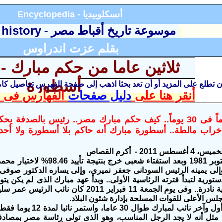
أنسكلوبيديا
Encyclopedia -
 history
موسوعة تاريخ أقباط مصر
-
بقلم عزت اندراوس
ثلاثين عاما من حكم مبارك - 
أسطورة
أن تطلع على المزيد أو أن تعد بحثا اذهب إلى صفحة الفهرس تفاصيل ك
أنقر هنا على
دليل صفحات
الفهارس فى ا
ننشر 30 عاماً فى 30 يوماً.. كيف حكم مبارك مصر.. رئيس بالصد
خراب مالطة.. أسطورة مبارك أنه حاكم بلا أسطورة ولا أحدا
2011 - أكرم القصاص
الأربعاء 14 أكتوبر 1981 وبعد استفت
لى يمينه الرئيس السودانى جعفر نميرى، وإلى يساره الدكتور صوف
نهاية دراماتيكية نادرة.. وفى يوم الجمعة 11 فبراي
لس الأعلى للقوات المسلحة بإدارة شئون البلاد.
عمر سليمان أول وآخر نائب
مثل أنه لا يجد الرجل المناسب، وهو الذى تولى رئاسة مصر بمصادفة