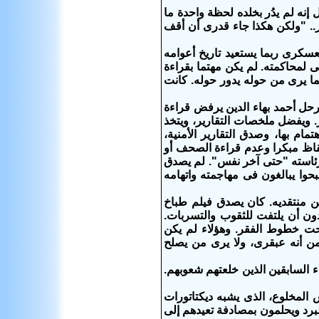
نه لم يدُر بخلده لحظة واحدة ما
ر.. "ولكن هكذا جاء قدرى أن أقف
سكرى ربما يستعيد تاريخ أعوامه
ى لمحاكمته. لم يكن مهتما بقراءة
الما يرى من حوله يدور حوله. كانت
رحل أحمد بهاء الدين يرفض قراءة
ر. ويفضل ملخصات التقارير، ويتخذ
ام بها، وصدق التقارير الأمنية،
تيقاظ مبكرا وعدم قراءة الصحف أو
 رئاسته "حتى آخر نفس". لم يصدق
حوا يبالغون فى مهاجمته واتهامه
ن منتقديه. كان يصدق فيلم طباخ
ون أن يلتفت للثقوب والتسربات.
ت خطوط الفقر. وهؤلاء لم يكن
من أنه عبقرى، ولا يرى من يصلح
 السابقين الذين خلعتهم شعوبهم.
 المخلوع، الذى يشبه ديكتاتورات
برد ويحلمون بمصادفة تعيدهم إلى