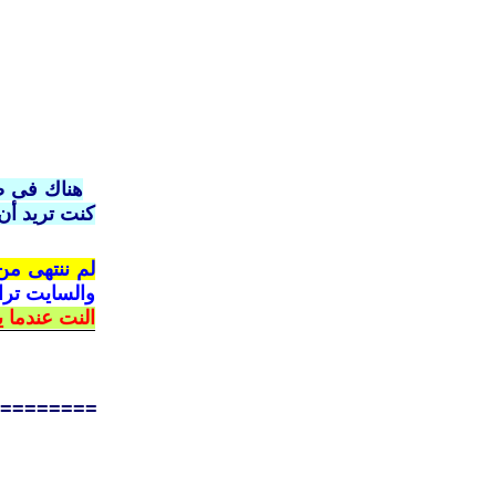
كنت تريد أن
لم ننتهى م
والسايت ترا
النت عندما 
========