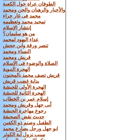
الطوفان عراة حول الكعبة
والأحبار والرهبان والجن ومحمد
محمد فى غار حراء
تمجيد محمد وتعظيمه
إنتشار الإسلام
من هو سليمان؟
عداء اليهود لمحمد
تنصر ورقة وابن جحش
النساء ومحمد
قريش ومحمد
الصلاة والوضوء فى الإسلام
الهجرة النبوية
قريش تصف محمد بالمجنون
بداية غضب قريش
الهجرة الأولى للحبشة
الهجرة الثانية للحبشة
إسلام عمر بن الخطاب
أبى جهل وقريش ومحمد
رجوع مهاجرة الحبشة
حديث نقض الصحيفة
الطفيل وصنم ذو الكفين
ابو جهل ورجل يصارع محمد
سبب نزول آية الكوثر