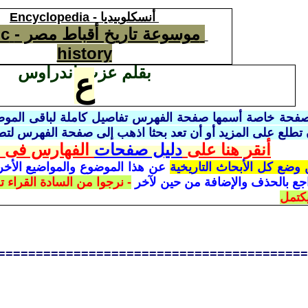
أنسكلوبيديا
Encyclopedia -
موسوعة تاريخ أقباط مصر -
ic
history
بقلم عزت اندراوس
ع
 تطلع على المزيد أو أن تعد بحثا اذهب إلى صفحة الفهرس لتط
أنقر هنا على
دليل صفحات
الفهارس فى ا
ن وضع كل الأبحاث
التاريخية
عن هذا الموضوع والمواضيع الأخرى
جع بالحذف والإضافة من حين لآخر
- نرجوا من السادة القراء 
يكتمل
=========================================