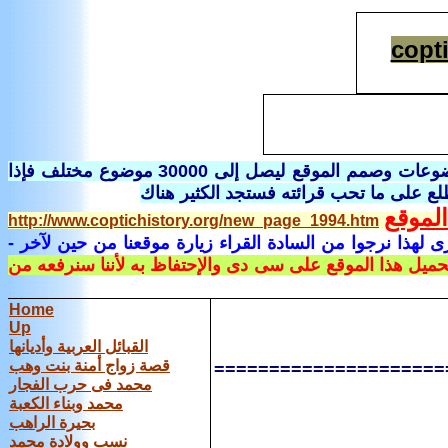
copt
هناك فى صفحة خاصة أسمها صفحة الفهرس تفاصيل كاملة لباقى الموضوعات وصمم الموقع ليصل إلى 30000 موضوع مختلف فإذا
لع على ما تحب قرائته فستجد الكثير هناك
لموقع
http://www.coptichistory.org/new_page_1994.htm
 لهذا نرجوا من السادة القراء زيارة موقعنا من حين لآخر
-
تحميل هذا الموقع على سى دى والإحتفاظ به لأننا سنرفعه من
Home
Up
القبائل العربية وأديانها
قصة زواج أمنة بنت وهب
=====================
محمد فى حرب الفجار
محمد وبناء الكعبة
بحيرة الراهب
نسب وولادة محمد