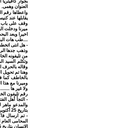
بجوار كافيتريا
العنوان وهمى.
واعطاها رقم ال
يقابلها عند كن
وقف على باب ال
ميرنا ودخلت البن
....طب هات البنت
- هل انتى اتخطف
وذهب جدها الى
من تليفونه الخاص
وتكلم السيد ال
وقاله بالحرف ا
وهنا تم تحويل ا
بالخاطف كما فع
وميرنا مع هذا 
ولا غير ها ...........
رقم تليفون الخاطف / 0161273432
- التجأ أهل ال
بتاريخ 25 أكتوبر 2006 .
- تم ارسال فاك
المحامى العام 