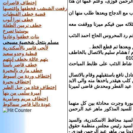
الرحمن فوزى، وعلم عمها ان هذا
إختطاف قاصرات
رفعت الشبشب فخطفها وإغتصبها
ب مع الدجاج وبعدها طلب منها ان
قضية خطف القبطيات
خطف نورا أيوب
لاثه مين فيكم ميرنا ووقفت معه
خطف نرمين الطفلة
يوستينا تصرخ
 وجدوا رقم الموبايل 0125699338وبالاتصال بالرقم رد المحروس الحاج احمد الذئب
بنات خطفوا وعادوا
مسلم ينتحل شخصية مسيحى
م وبعدها تم قطع الخط .
لأنجى قاسر بالأسكندرية
/ هشام سليم بالاتصال بالخاطف
قبطية وجدو سعيد
يتهم عائلة بخطف إبنتهم
نا شاط الذئب على ظابط المباحث
خطف قاصر بأسنا
خطف مارى بالبحيرة
ادل نافع باستقبلهم وقام بالاتصال
إختطاف وردة من أسيوط
ب هيقدر ياخدها منه والى الابد
إختطاف بحيرة
ل عيد الفطر ومحدش فاضى لميرنا
إختطاف فتاة من جبل الطير
أميرة سلمى من بنها
إختطاف مريم وسامرية
عمورة وجرت محادثة بين كل منهما
عودة داليا قاصر سمالوط
لة إعادة الفتاة دون جدوى، فتم تحرير محضر اختطاف 5 أحوال للسيد المذكور ماهر عبد الرحمن
لسيد محافظ الاسكندرية، والسيد
ة والسيد رئيس مجلس منظمة حقوق
مى جاد - أنقذونا من ماهر عبد الرحمن فوزى -