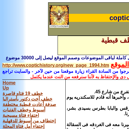
coptic
ف قبطية
كاملة لباقى الموضوعات وصمم الموقع ليصل إلى 30000 موضوع
لموقع
http://www.coptichistory.org/new_page_1994.htm
رجوا من السادة القراء زيارة موقعنا من حين لآخر
- والسايت تراجع
 دى والإحتفاظ به لأننا سنرفعه من النت عندما يكتمل
Home
Up
خطف 19 فتاه قاصرة
خبرها أنه قادم للاسكندريه يوم
خطف أخت دكتور بأستراليا
صدفة أعادت قبطية مختطفة
رمرقس والبابا بطرس بسيدى بشر،
أسيوط وخطف الفتيات
ا.
اختفاء فتاة مسيحية
إختطاف من أسيوط للدقهلية
ميرنا معه فى الغردقه فى السقالة
إختفاء أمل فتاة المحلة