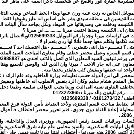
 المشربية عمارة انور وافصح عن شخصيته ذاكرا اسمه على ماهر عبد 
موبايل الخاص به رنت عليه ورن عليها وبداء الخط الساخن ولعب الذئا
يسة القديسين فى منطقة سيدى بشر على اساس انه عايز يشوفها فقط .
كنيسه ودخلت هى وصديقاتها فى الميعاد وبكل بجاحه سأل البنات الث
تان الى الكنيسه وبعدها اختفت ميرنا ...............اين ميرنا ؟
اخيرا وبعد البحث فى كراسات ميرنا
 نكلمها وتكلم معها جدها قائلا لها ردى بنعم او لا .
تى ؟ نـعــــم - هل انتى بتنضربى ؟ نــعــــم - هل اغتصبك احد ؟ نعــــ
 قسم المنتزه وعمل محضر خطف وقام معاون المباحث السيد المقدم 
 ورقم تليفون السيد المعاون الذى اتصل بالذئب افندى هو 0103988837
معاون على انه جار الاخت / ميرنا وان الدين لله والوطن للجميع وه
لواحد انه خطفها ومفيش كلب هايقدر يخدها منه .
لمحضر الى امن الدوله حسب تعليمات وزارة الداخليه وقد قام الرائد / ع
ل المقدم هشام سليم وكان الرد بنفس الاسلوب انه خاطفها ومفيش كل
الخاطف النتاوى نسبة الى النت وربنا يجيب العواقب سليمه وطبعا دخ
.....رقم تليفون والد ميرنا / 0123223965
- / 0125699338
فتاه لضابط مباحث قسم المنتزة، ولأحد الضباط بأمن الدولة فرع الم
والمدعو ماهر لمحاو
سات وبرقيات للسيد رئيس الجمهورية، ووزيرى العدل والداخلية، وا
الاول لنيابات الاسكندرية، والسيد محامى عام نيابة شرق الاسكندري
الانسان بتاريخ 25 أكتوبر 2006 هذه صورتها - أختطاف ابنتنا ميرنا ثابت فه