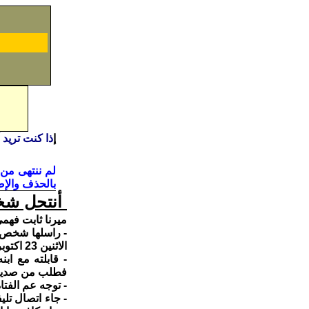
إ
ذا كنت تريد 
لم ننتهى من
بالحذف والإض
أنتحل شخ
ميرنا ثابت فهمى – طالبة 
- راسلها شخص ي
الاثنين 23 اكتوبر 2006 ولا يعرف فيها شيئا، وطلب مقابلتها.
- قابلته مع ا
فطلب من صديقات
- توجه عم الفتا
- جاء اتصال تلي