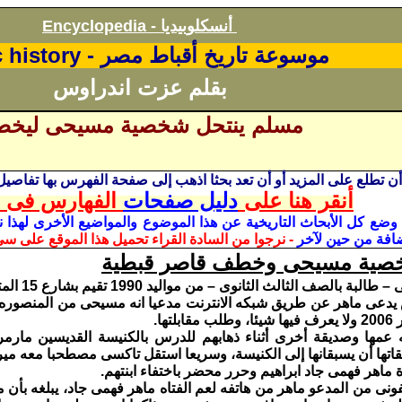
أنسكلوبيديا
Encyclopedia -
موسوعة تاريخ أقباط مصر -
 history
بقلم عزت اندراوس
مسلم ينتحل شخصية مسيحى ليخط
أن تطلع على المزيد أو أن تعد بحثا اذهب إلى صفحة الفهرس
بها تفاصيل 
أنقر هنا على
دليل صفحات
الفهارس فى ا
 وضع كل الأبحاث
التاريخية
عن هذا الموضوع والمواضيع الأخرى لهذا ن
افة من حين لآخر
- نرجوا من السادة القراء تحميل هذا الموقع على سى
صية مسيحى وخطف قاصر قبطية
بالصف الثالث الثانوى – من مواليد 1990 تقيم بشارع 15 المتفرع من شارع 45.
دعى ماهر عن طريق شبكه الانترنت مدعيا انه مسيحى من المنصوره، وأ
بنه عمها وصديقة أخرى أثناء ذهابهم للدرس بالكنيسة القديسين ما
ها أن يسبقانها إلى الكنيسة، وسريعا استقل تاكسى مصطحبا معه ميرن
ة ماهر فهمى جاد ابراهيم وحرر محضر باختفاء ابنتهم.
فونى من المدعو ماهر من هاتفه لعم الفتاه ماهر فهمى جاد، يبلغه بأن 