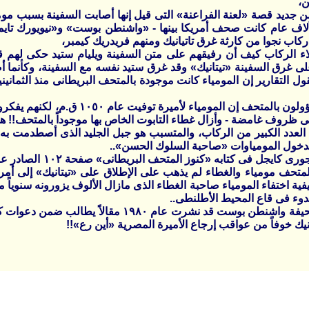
ن،
 جديد قصة «لعنة الفراعنة» التى قيل إنها أصابت السفينة بسبب م
آلاف عام كانت صحف أمريكا بينها - «واشنطن بوست» و«نيويورك تاي
ركاب نجوا من كارثة غرق تاتيانيك ومنهم فريدريك كيمبر،
ء الركاب كيف أن رفيقهم على متن السفينة ويليام ستيد حكى لهم قص
لى غرق السفينة «تيتانيك» وقد غرق ستيد نفسه مع السفينة، وكأنما أصا
قول التقارير إن المومياء كانت موجودة بالمتحف البريطانى منذ الثمان
وقال مسؤولون بالمتحف إن المومياء
 ظروف غامضة - وأزال غطاء التابوت الخاص بها موجوداً بالمتحف!! ه
العدد الكبير من الركاب، والمتسبب هو جبل الجليد الذى أصطدمت به 
بدخول المومياوات «صاحبة السلوك الحسن»..
لمتحف مومياء والغطاء لم يذهب على الإطلاق على «تيتانيك» إلى أمر
فية اختفاء المومياء صاحبة الغطاء الذى مازال الألوف يزورونه سنوياً 
دوء فى قاع المحيط الأطلنطى..
وكانت صحيفة واشنطن بوست قد نشرت عام ١٩٨٠
نيك خوفاً من عواقب إرجاع الأميرة المصرية «أين رع»!!