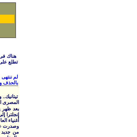
تطلع على 
لم ننتهى
بالحذف وا
تيتانيك.. 
المصرى اليوم تاريخ العدد الا
أغنياء العا
وصدرت عشر
من جديد م