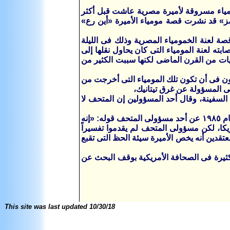
ومياء مسروقة لأميرة مصرية عاشت قبل أكثر
مز» قد نشرت قصة مومياء الأميرة «أين رع»
ة لعنة الخمومياء المصرية وذلك فى الليلة
بته لعنة المومياء التى كان يحاول نقلها إلى
ينيات من القرن الماضى لكنها سببت الكثير من
 لأميرة توفيت عام ١٠٥٠ ق.م، لكنهم يفكرون فى أن تكون تلك المومياء التى أخرجت من
ى المسؤولة عن غرق تيتانيك،
السفينة، وقال أحد المسؤولين إن المتحف لا
ونقل مارجورى كايجل فى كتابه «كنوز المتحف البريطانى» صفحة ١٠٢ الصادر عام ١٩٨٥ عن أحد مسؤولى المتحف قوله: «إنه
يكا، لكن مسؤولى المتحف لم يقدموا تفسيراً
معتقدين أنه يخص الأميرة سيئة الحظ التى تقبع
 مقالاً يطالب ضمن دعوات كثيرة فى الصحافة الأمريكية بوقف البحث عن
This site was last updated
10/30/18