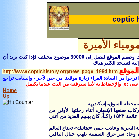
coptic 
مومياء الأميرة
هناك فى صفحة خاصة أسمها صفحة الفهرس تفاصيل كاملة لباقى الموضوعات وصمم الموقع ليصل إلى 30000 موضوع مختلف فإذا كنت تريد أن
ئته فستجد الكثير هناك
لموقع
http://www.coptichistory.org/new_page_1994.htm
نرجوا من السادة القراء زيارة موقعنا من حين لآخر
- والسايت تراجع
 سى دى والإحتفاظ به لأننا سنرفعه من النت عندما يكتمل
Home
Up
خم سفينة ركاب صنعها الإنسان، أثناء رحلتها الأولى من
إنجلترا إلى الولايات المتحدة الأمريكية، وغرق مع السفينة التى كانت أشبه بمدينة عائمة ١٥٢٣ راكباً، كان بينهم العديد من أغنى
البحرية وعادت حمى «تيتانيك» تجتاح العالم
 وعاد سر غرق السفينة يلهب خيال الباقين