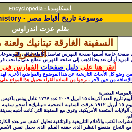
أنسكلوبيديا
Encyclopedia -
موسوعة تاريخ أقباط مصر -
history
بقلم عزت اندراوس
السفينة الغارقة تيتانيك ولعنة 
المصرية
المزيد أو أن تعد بحثا اذهب إلى صفحة الفهرس لتطلع على ما تحب قرا
أنقر هنا على
دليل صفحات
الفهارس فى ا
 من وضع كل الأبحاث
التاريخية
عن هذا الموضوع والمواضيع الأخرى لهذا 
لإضافة من حين لآخر
- نرجوا من السادة القراء تحميل هذا الموقع على
والمومياء المصرية
ربعاء ١٥ ابريل ٢٠٠٩ عدد ١٧٦٧ عادل يونس باكوس - محطة السوق- إسكندرية
بعد ظهر يوم ١٥ أبريل ١٩١٢ غرقت السفينة الضخمة «تيتانيك» أض
لم،
ات الكتب والأفلام التاريخية والوثائقية تحاول كشف سر هذه الكارثة 
ع النجاح منقطع النظير الذى حققه الفيلم الذى يحمل نفس الاسم،