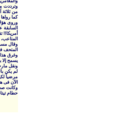
والمغامري
وترددت من
من ثلاثة 
كما رواها 
وروى هؤلا
السابقة ع
أمريكا!! ت
المتاعب،
المتحف فى
وغرق هذا 
يسمح إلا 
لم يكن با
مرضياً لكي
الآن فى ه
حطام تيتا