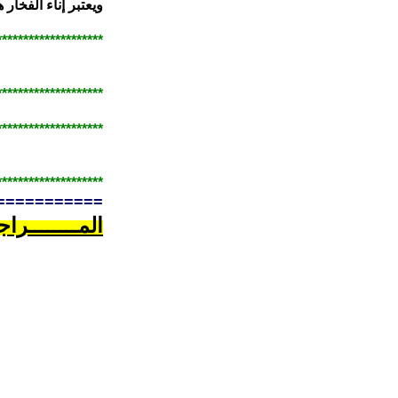
ويعتبر إناء الفخار 
********************
********************
********************
********************
===========
المــــــــراج