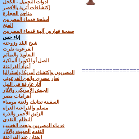
أدوات التجميل - الكحل
إكتشافات أثرية بالأقصر
مناجم الحجارة
أسلحة قدماء المصريين
العنخ
صفحة فهارس آلهة قدماء المصريين
إناء حس
شيخ البلد وزوجته
الفرعونة نفرت
التعاويذ والتمائم
الصل أو الكوبرا الملكية
أعياد الفراعنة
================
المصريون وإكتشاق أمريكا وإستراليا
نجار مصرى والفن الفرعونى
آثار غارقة فى النيل
الجيش الأمريكى والأثار
أهرامات مصر
السفينة تيتانيك ولعنة مومياء
مسلم والفراعنه العراه
الزئبق الأحمر والذرة
النظام النقدى
قدماء المصريين ونحت الخشب
التقدم الحديث والآثار
الختان عند الفراعنة