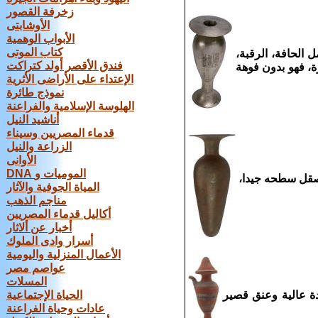
زخرفة القصور
الأوشابتى
الأبواب الوهمية
كتاب الموتى
الحافة، الرقبة،
فندق الأقصر أولد كتراكت
ة، فهو بدون فوهة
الإعتداء على الأراضى الأثرية
نموذج طائرة
الهلوسة الإسلامية والفراعنة
أناشيد النيل
قدماء المصريين وسيناء
الزراعة والنيل
الأوانى
DNA الموميات و
وصقل سطحه جيدا،
المياة الجوفية والآثار
مناجم الذهب
أكاليل قدماء المصريين
أخبار عن ألاثار
أسرار وادى الملوك
الأعمال المنزلية واليومية
عواصم مصر
المسلات
دة عالية وعنق قصير
الحياة الإجتماعية
عادات وحياة الفراعنة