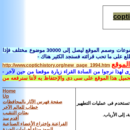
copt
هناك فى صفحة خاصة أسمها صفحة الفهرس تفاصيل كاملة لباقى الموضوعات وصمم الموقع ليصل إلى 30000 موضوع مختلف فإذا
لع على ما تحب قرائته فستجد الكثير هناك -
لموقع
http://www.coptichistory.org/new_page_1994.htm
 لهذا نرجوا من السادة القراء زيارة موقعنا من حين لآخر
-
تحميل هذا الموقع على سى دى والإحتفاظ به لأننا سنرفعه من
Home
Up
صفحة فهرس الآثار بالمحافظات
ة تستخدم فى عمليات التطهير
خطاب للعالم الآخر
بعثات التنقيب
 إلى الأرباب.
أقدم سد
الفراعنة وإختراع الأعضاء الصناعية
اليهود وبناء أهرامات الجيزة