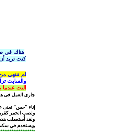
كنت تريد أن
لم ننتهى من
والسايت ترا
النت عندما 
جارى العمل فى هذ
إناء "حس" تعنى عل
ولصب الخمر كقربا
ولقد اُستعملت هذه
ويستخدم في سكب ا
********************