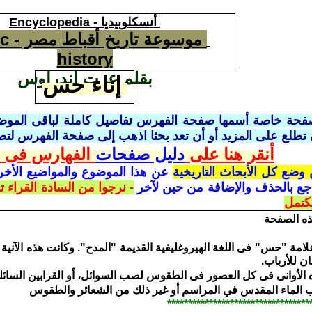
أنسكلوبيديا
Encyclopedia -
موسوعة تاريخ أقباط مصر -
ic
history
بقلم عزت اندراوس
إناء حس
 تطلع على المزيد أو أن تعد بحثا اذهب إلى صفحة الفهرس لتط
أنقر هنا على
دليل صفحات
الفهارس فى ا
 وضع كل الأبحاث
التاريخية
عن هذا الموضوع والمواضيع الأخرى
جع بالحذف والإضافة من حين لآخر
- نرجوا من السادة القراء 
يكتمل
ه الصفحة
امة "حس" فى اللغة الهيروغليفية القديمة "المدح". وكانت هذه الآني
ن للأرباب.
 الأوانى فى كل العصور فى الطقوس لصب السوائل، أو القرابين السائلة،
لماء المقدس في المراسم أو غير ذلك من الشعائر والطقوس
**********************************