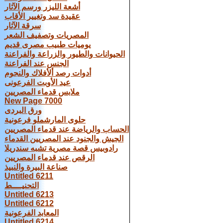
أشعة الليزر ورسم الآثار
عقيدة سد وتغيير الأقاب
سرقة الآثار
المصريات وتصفيف الشعر
يوميات طبيب مصرى قديم
الحيوانات والطيور والزراعة والفراعنة
الجنس عند الفراعنة
أدوات رصد ألأفلاك والنجوم
عيد الأوبت الفرعونى
ملابس قدماء المصريين
New Page 7000
ورق البردى
حلوى المارشملو فرعونية
الحساب والرياضة عند قدماء المصريين
الجيش والجنود عند المصريين القدماء
رادوبيس قصة مصرية تشبه سندريلا
الرقص عند قدماء المصريين
صناعة البيرة والنبيذ
Untitled 6211
التحنيــــط
Untitled 6213
Untitled 6212
المعابد الفرعونية
Untitled 6214