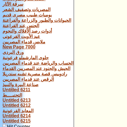
سرقة الآثار
المصريات وتصفيف الشعر
يوميات طبيب مصرى قديم
الحيوانات والطيور والزراعة والفراعنة
الجنس عند الفراعنة
أدوات رصد ألأفلاك والنجوم
عيد الأوبت الفرعونى
ملابس قدماء المصريين
New Page 7000
ورق البردى
حلوى المارشملو فرعونية
الحساب والرياضة عند قدماء المصريين
الجيش والجنود عند المصريين القدماء
رادوبيس قصة مصرية تشبه سندريلا
الرقص عند قدماء المصريين
صناعة البيرة والنبيذ
Untitled 6211
التحنيــــط
Untitled 6213
Untitled 6212
المعابد الفرعونية
Untitled 6214
Untitled 6215