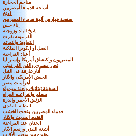
مناجم الحجارة
أسلحة قدماء المصريين
العنخ
صفحة فهارس آلهة قدماء المصريين
إناء حس
شيخ البلد وزوجته
الفرعونة نفرت
التعاويذ والتمائم
الصل أو الكوبرا الملكية
أعياد الفراعنة
المصريون وإكتشاق أمريكا وإستراليا
نجار مصرى والفن الفرعونى
آثار غارقة فى النيل
الجيش الأمريكى والأثار
أهرامات مصر
السفينة تيتانيك ولعنة مومياء
مسلم والفراعنه العراه
الزئبق الأحمر والذرة
النظام النقدى
قدماء المصريين ونحت الخشب
التقدم الحديث والآثار
الختان عند الفراعنة
أشعة الليزر ورسم الآثار
عقيدة سد وتغيير الأقاب