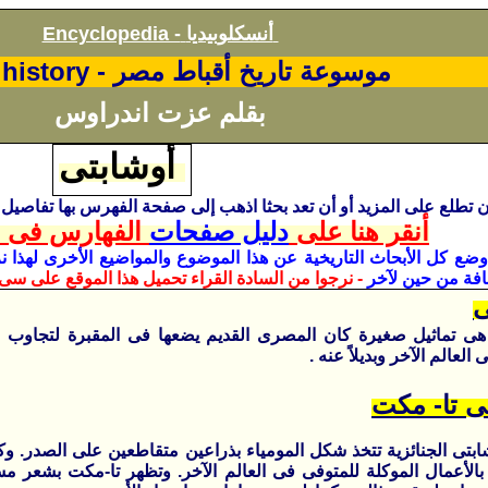
أنسكلوبيديا
Encyclopedia -
موسوعة تاريخ أقباط مصر -
 history
بقلم عزت اندراوس
أوشابتى
أن تطلع على المزيد أو أن تعد بحثا اذهب إلى صفحة الفهرس
بها تفاصيل ك
أنقر هنا على
دليل صفحات
الفهارس فى ا
وضع كل الأبحاث
التاريخية
عن هذا الموضوع والمواضيع الأخرى لهذا نر
افة من حين لآخر
- نرجوا من السادة القراء تحميل هذا الموقع على سى 
ى
 هى تماثيل صغيرة كان المصرى القديم يضعها فى المقبرة لتجاوب عن
العالم الآخر وبديلاً عنه .
ى تا- مكت
ابتى الجنائزية تتخذ شكل المومياء بذراعين متقاطعين على الصدر. وكا
 بالأعمال الموكلة للمتوفى فى العالم الآخر. وتظهر تا-مكت بشعر م