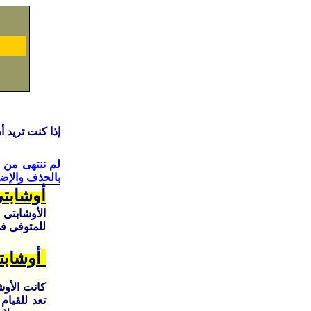
إذا كنت تريد 
لم ننتهى من 
بالحذف والإض
أوشابت
الأوشابتى
للمتوفى فى 
أوشابت
كانت الأوش
تعد للقيام