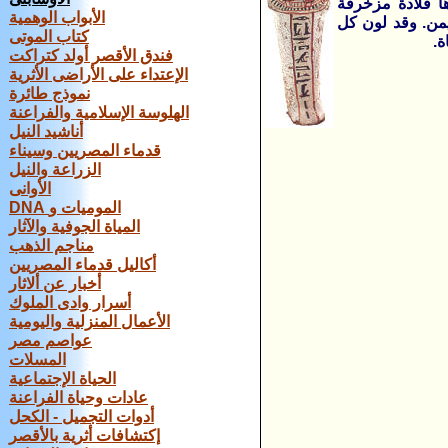
ها قلادة مزخرفة
الأبواب الوهمية
من. وقد لون كل
كتاب الموتى
ة.
فندق الأقصر أولد كتراكت
الإعتداء على الأراضى الأثرية
نموذج طائرة
الهلوسة الإسلامية والفراعنة
أناشيد النيل
قدماء المصريين وسيناء
الزراعة والنيل
الأوانى
DNA الموميات و
المياة الجوفية والآثار
مناجم الذهب
أكاليل قدماء المصريين
أخبار عن ألاثار
أسرار وادى الملوك
الأعمال المنزلية واليومية
عواصم مصر
المسلات
الحياة الإجتماعية
عادات وحياة الفراعنة
أدوات التجميل - الكحل
إكتشافات أثرية بالأقصر