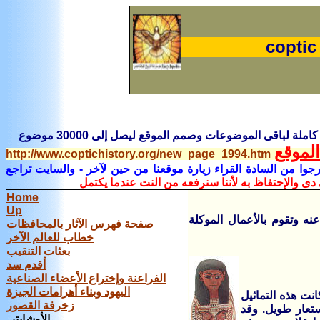
coptic
املة لباقى الموضوعات وصمم الموقع ليصل إلى 30000 موضوع
لموقع
http://www.coptichistory.org/new_page_1994.htm
جوا من السادة القراء زيارة موقعنا من حين لآخر
- والسايت تراجع
دى والإحتفاظ به لأننا سنرفعه من النت عندما يكتمل
Home
Up
ه وتقوم بالأعمال الموكلة
صفحة فهرس الآثار بالمحافظات
خطاب للعالم الآخر
بعثات التنقيب
أقدم سد
الفراعنة وإختراع الأعضاء الصناعية
اليهود وبناء أهرامات الجيزة
نت هذه التماثيل
زخرفة القصور
ستعار طويل. وقد
الأوشابتى