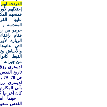
الفرنجة لهم
إحتلالهم لأو
فمنحهم المكا
عليها الف
المقدسة , و
حرمو من زيا
فقام بإعفاء
الزيارة لأور
التى عانوه
والأحباش وثب
القبط كانوا
من جيرانه "
تاريخ القدس
ص 8
بأبى المكارم
" حينما اس
القدس منعو