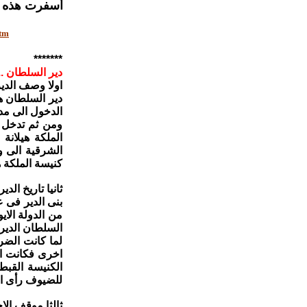
أسفرت هذه المعركة عن 11 جريحا بينهم
stm
*******
دير السلطان ..
اولا وصف الدير
دير السلطان ه
الشرقية الى و
كنيسة الملكة ه
ثانيا تاريخ الدير 
بنى الدير فى ع
من الدولة الاي
السلطان الدير
لما كانت الضر
اخرى فكانت ال
الكنيسة القبط
للضيوف رأى اخ
ثالثا موقف الا