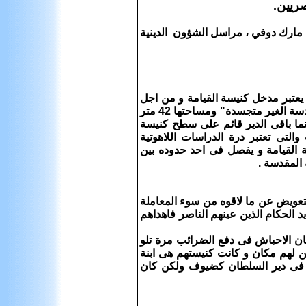
: مارك دوفي ، مراسل الشؤون الدينية
عتبر مدخل كنيسة القيامة و من اجل
الدخول الى مدخل كنيسة القيامة لابد من المرور على كنيسة "الحيوانات الاربعة المقدسة الغير متجسدة" ومساحتها 42 متر
نيسة الملاك ميخائيل "التى سقط سقفها" ومساحتها 35 متر بينما باقى الدير قائم على سطح كنيسة
 الانطونية للاهوت والتى تعتبر درة الدراسات اللاهوتية
ة القيامة و يفصل فى احد حدوده بين
 المقدسة .
كتعويض عن ما لاقوه من سوء المعاملة
د الحكام الذين عينهم الناصر فاهداهم
ان الاحباش فى دفع الضرائب مرة تلو
ن لهم مكان و كانت كنيستهم هى ابنة
هم فى دير السلطان كضيوف ولكن كان