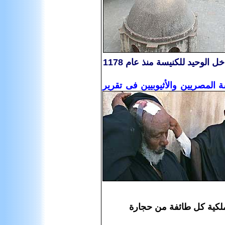
ولمنع الخلافات تضطلع عائلتان مسلمتان بمسؤولية الحفاظ على مفتاح المدخل الوحيد للكنيسة منذ عام 1178
المصريين والأثيوبيين فى تقرير
 ملكية كل طائفة من حجارة