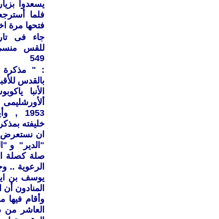
يسعدوا بزيار
فلما أسترجع
فتحها مرة اخ
جاء فى تاري
للقس منسى
549
: " مذكرة ب
بالقدس للأق
الأنبا ياك
ألأورشليم
1953 , و
ان نستعرض ال
"الدير" و "ال
صلة كصلة الق
يوسف بن ايو
المنادون أن ا