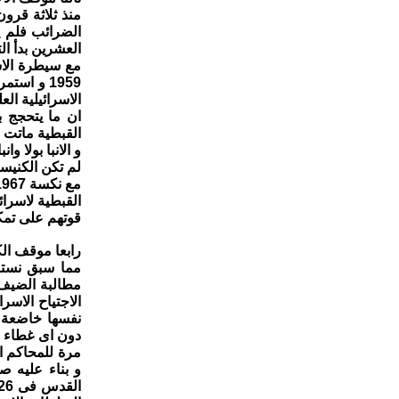
منذ ثلاثة قرو
الضرائب فلم ي
العشرين بدأ ا
مع سيطرة الاس
1959 و ا
الاسرائيلية الع
ان ما يتحجج 
القبطية ماتت و
و الانبا بولا و
لم تكن الكنيس
القبطية لاسرائ
قوتهم على تمكي
رابعا موقف الك
مما سبق نستنت
مطالبة الضيف 
الاجتياح الاسر
نفسها خاضعة ف
دون اى غطاء من
و بناء عليه ص