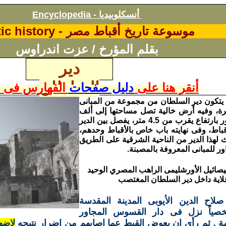
أنسكلوبيديا
Encyclopedia -
موسوعة تاريخ أقباط مصر -
ic history
بقلم
المؤرخ /
عزت اندراوس
دير
السلطان
أنقر هنا على
دليل صفحات
الفهارس فى ا
يتكون دير السلطان من مجموعة من المبانى
اثرة، وفيه أرض خالية تصل مساحتها إلى ألف
متر وحوله سور بارتفاع يقرب من 4.5 متر، يفصل بين الدير
قباط، وفى نهايته باب خاص بالأقباط وحدهم،
 لهذا الدير من الناحية الشرقية على الطريق
ر للمبانى المعروفة بالمصبنة.
صائيل الأورشليمى الراهب المصري الوحيد
قلاية داخل دير السلطان المغتصب
صلاح الدين الأيوبى المدينة المقدسة
صياً نزل فى دار القسوس المجاور
مة , ثم رأى ان يعوض القبط عما اصابهم من اضرار نتيجه
لإضه