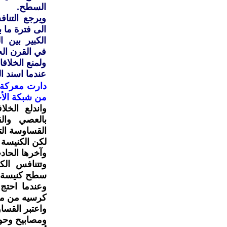
السطح.
ويرجع التن
الى فترة ما ب
الكبير بين 
في القرن ال
عندما اسند ا
دارت معركة
من شبكة الأخبار 
واندلع الخل
بالعصي وال
القساوسة الت
لكن الكنيسة
وآخرها الحاد
وتتنافس الك
سطح كنيسة ا
وعندما احتج
كرسيه من مكا
واعتبر القسا
ومصابيح وحوا