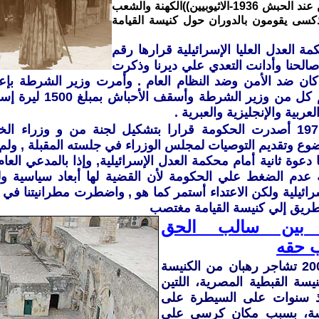
((احد الشعانين عند الحبش 1936-الاثيوبيين))الكهنة والشعب
ثوذكسى يقومون بالدوران حول كنيسة القيامة
 ‏العدل‏ ‏العليا‏ ‏الإسرائيلية‏ ‏قرارها‏ ‏رقم
 ‏في‏ صالحنا ‏وأدانت‏ ‏التعدي‏ ‏علي‏ ‏ديرنا ‏وذكرت‏
‏كان‏ ‏ضد‏ ‏الأمن‏ ‏وضد‏ ‏النظام‏ ‏العام ‏.‏ وأمرت‏ ‏وزير‏ ‏الشرطة‏ ‏بإعاد
‏قامت‏ ‏بتغريم‏ ‏كل‏ ‏من‏
لعربية‏ ‏والإنجليزية والعبرية ‏.
‏وفي ‏1971/3/28 ‏أصدرت‏ ‏الحكومة‏ ‏قرارا‏ ‏بتشكيل‏ ‏لجنة‏ ‏من‏ ‏و‏ ‏وزراء
وع‏ ‏وتقديم‏ ‏التوصيات‏ ‏لمجلس‏ ‏الوزراء‏ ‏في‏ ‏جلسته‏ ‏المقبلة ‏, ‏ولم‏ 
‏دعوة‏ ‏ثانية‏ ‏أمام‏ ‏محكمة‏ ‏العدل‏ ‏الإسرائيلية‏, ‏وإذا‏ ‏بالمدعي‏ ‏العا
‏عدم‏ ‏الضغط‏ ‏علي‏ ‏الحكومة‏ ‏لأن‏ ‏القضية‏ ‏لها‏ ‏أبعاد‏ ‏سياسية‏ ‏ولك
ائيلية ولكن‏ ‏الاعتداء ‏أستمر‏ ‏كما‏ ‏هو ‏,‏ واضطرت‏ ‏مطرانيتنا‏ ‏في‏ ‏الق
‏الطريق‏ ‏إلي‏ ‏كنيسة‏ ‏القيامة‏ ‏مغتصب
 بين سالب الحق
 حقه
ففي عام 2002 تشاجر رهبان من الكنيسة
كنيسة القبطية المصرية، اللتين
نذ سنوات على السيطرة على
ة، بسبب مكان كرسي على