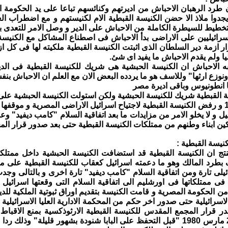
ن طرد الرهبان الاحباش من اديرتهم وكنائسهم تباعا على يد الحكومة
جدوا ملاذ الا حضن الكنيسة القبطية الام لكنيستهم و مع اضطراب الع
لتخطيط للسيطرة الكاملة من الاحباش على الدير و وصل الامر للتعد
رائيليين على الاراضى بدأ الاحباش فى اصطناع المشاكل مع الكنيسة ا
ستمرار ازمة دير السلطان الذى اثبتت الكنيسة القبطية ملكيته لها فى 
ليا ولم يقدم الاحباش ما يفيد اى شئ.
به الاحباش ان الكنيسة الحبشية هى شريك للكنيسة القبطية فى ال
نوزع ارثها" وللاسف هو ما يردده البعض الان مع العلم ان الاحباش بن
انبا انطونيوس وباقى اديرة مصر
ة القبطية شريك للكنيسة الحبشية ولكن استولت الكنيسة الحبشية على م
مع نكسة 1967 و رفض الكنيسة القبطية لاجتياح اسرائيل الاراضى المصرية و مو
يل و لا يخلو الامر من مزايدات ما بعد اتفاقية السلام "كامب ديفيد" وع
ن ابناء وطنهم من ممتلكات الكنيسة القبطية حتى بعد صدور قرار المحكمة
نيسة القبطية :
ج ان الكنيسة القبطية قد استضافت الكنيسة الحبشية داخل ممتلكات
بطرد المالك وهو ما
دعمته اسرائيل كعقاب للكنيسة القبطية على مو
ائيلى تارة ومن اتفاقية السلام "كامب ديفيد" تارة اخرى و بالتالى وجد
ى ممتلكاتها فى اورشليم الى اتفاقية السلام التى وقعتها اسرائيل 
 الحكومة المصرية و قامت الكنيسة بتقديم اوراق ثبوتية الملكية للدي
در قرار المجمع المقدس للكنيسة القبطية الارثوذكسية بمنع الاقباط
القدس فى 26 مارس 1980 "قبل التحفظ على البابا شنودة بشهور قليلة" وذلك 