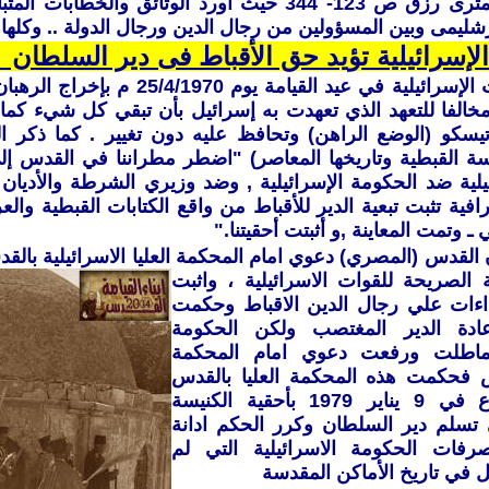
المقدسة لديمترى رزق ص 123- 344 حيث أورد الوثائق و
ليمى وبين المسؤولين من رجال الدين ورجال الدولة .. وكلها ت
لإسرائيلية تؤيد حق الأقباط فى دير السلطان
قامت القوات‏ ‏الإسرائيلية‏ ‏في‏ ‏عيد‏ ‏
مخالفا‏ ‏للتعهد‏ ‏الذي‏ ‏تعهدت‏ ‏به‏ ‏إسرائيل‏ ‏بأن‏ ‏تبقي‏ ‏كل‏ ‏شيء‏ ‏كما
تيسكو‏ (‏الوضع‏ ‏الراهن)‏ ‏وتحافظ‏ ‏عليه‏ ‏دون‏ ‏تغيير‏ . ‏كما‏ ‏ذكر‏ 
ة‏ ‏القبطية‏ ‏وتاريخها‏ ‏المعاصر‏) "‏اضطر‏ ‏مطراننا‏ ‏في‏ ‏القدس‏ ‏إلي
ة‏ ‏تثبت‏ ‏تبعية‏ ‏الدير‏ ‏للأقباط‏ ‏من‏ ‏واقع‏ ‏الكتابات‏ ‏القبطية‏ ‏والعر
‏ـ‏ ‏وتمت‏ ‏المعاينة‏ ,‏و أثبتت‏ ‏أحقيتنا‏."‏
لقدس (المصري) دعوي امام المحكمة العليا الاسرائيلية بال
إدانة الصريحة للقوات الاسرائيلية ، واثبت
داءات علي رجال الدين الاقباط وحكمت
عادة الدير المغتصب ولكن الحكومة
ة ماطلت ورفعت دعوي امام المحكمة
دس فحكمت هذه المحكمة العليا بالقدس
ايضا بالاجماع في 9 يناير 1979 بأحقية الكنيسة
تسلم دير السلطان وكرر الحكم ادانة
رفات الحكومة الاسرائيلية التي لم
ل في تاريخ الأماكن المقدسة