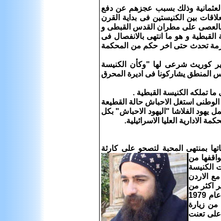
 العثمانية وذلك بسبب عجزهم عن دفع
لاقات بين الكنيستين فى بداية القرن
ى بالعصى على مطران القدس القبطى و
لقبطية و هو ما انتهى بالانفصال فى
كل ازمة تحدث حتى اخر حكم من المحكمة
دير كوريث شرعى لها "وكأن الكنيسة
فس المنطق يشاركونا فى اديرة المحرق
ا تملكه الكنيسة القبطية .
قفها الوطنى استغل الاحباش حالة القطيعة
مل يهود الفلاشا "اليهود الاحباش" بكل
 الادارية العليا الاسرائيلية.
ها بمنتهى المحبة لتصحو على كارثة
اقفها من
ت الكنيسة
مع الاردن
ر اكثر من
مرة للمحاكم الاسرائيلية حتى صدور اخر حكم من المحكمة الادارية العليا الاسرائيلية عام 1979
 من زيارة
ردا على تعنت