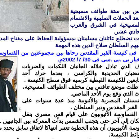
افس بين ستة طوائف مسيحية
عد الحملات الصليبية والانقسام
المسيحية في الشرق والغرب
حادي عشر.
ليهم السلطان صلاح الدين هذه المهمة
 فى
كنيسة القبر المقدس رحاها بين مجموعتين من القساوسة 
بى .بى .سى فى 30/ 7/ 2002م.
اف الذي تبادل خلاله الجانبان اللكمات والضربات
قضبان الحديدية والكراسى ، بعدما حرك أحد
ابعين للكنيسة القبطية كرسيه فوق سطح الكنيسة .
 ظلت موضع تنافس بين مختلف الطوائف المسيحية،
ث الذي وقع يوم الأحد الماضي.
نيستان المصرية والأثيوبية منذ عدة سنوات على
لقبر المقدس ودير السلطان .
 القساوسة الأثيوبيون على قيام قس مصري بنقل
ن إلى آخر حتى يتجنب الشمس بدأت المعركة بين الجانبيين .
وسة الأثيوبيون أن هذه الخطوة تعتبر انتهاكا لاتفاق سابق يحدد
ئط الكنيسة.