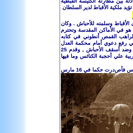
الخطابات المتبادلة بين مطارنة الكنيسة القبطية
ؤيد ملكية الأقباط لدير السلطان
القيامة‏ ‏يوم 25/4/1970 م بإخراج الرهبان الأقباط وسلمته‏ ‏للأحباش ‏. ‏وكان‏
‏ ‏هو‏ ‏في‏ ‏الأماكن‏ ‏المقدسة‏ ‏وتحترم‏
‏الراهب‏ ‏القمص‏ ‏أنطوني‏ ‏في‏ ‏كتابه
‏ ‏رفع‏ ‏دعوي‏ ‏أمام‏ ‏محكمة‏ ‏العدل‏
بية‏ ‏علي‏ ‏أحجبة‏ ‏الكنائس‏ ‏وما‏ ‏فيها‏
قدس فأص
درت حكما في 16 مارس