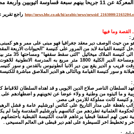
 سبعة قساوسة أثيوبيين وأربعة مصريين.
راجع تقرير 
http://news.bbc.co.uk/hi/arabic/news/newsid_2163000/2163204.
. القصة وما فيها
 :
و من حيث الوصف دير معقد جغرافيا فهو مبنى على ممر و هو كمبنى ي
ومن ثم تدخل الى ك
الملكة هيلانة ومساحة الدير الكلية 1800 متر مربع به المدرسة
قت قريب و الدير يقع بين دير الانبا انطونيوس بالقدس و سور كنيس
يلانة و سور كنيسة القيامة وبالتالى هو الدير الملاصق مباشرة للكنيسة
:
هد السلطان الناصر صلاح الدين الايوبى و قد اهداه السلطان للاقباط 
وبية و ما اثبتوه من وطنية و ولاء عوضا عن تخوينهم و اضطهادهم على ي
 و كنيسة كانت مملوكة للارمن فى مصر.
ائب باهظة على مدار التاريخ على كنائس اورشليم عامة و فشل الرهب
حكومة العثمانية تطردهم من كنائسهم باورشليم المقدسة ولما لم يك
ية نعين لهم اسقفا قبطيا يرعاهم قامت الكنيسة القبطية باحتضان
ر و تخطيط اخر للسيطرة على اهم دير قبطى فى العالم المسيحى .
حباش :