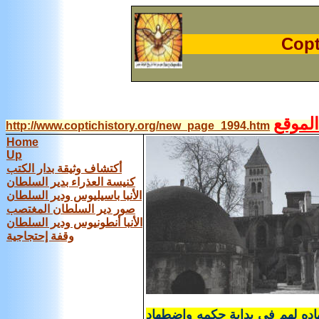
C
opt
لموقع
http://www.coptichistory.org/new_page_1994.htm
Home
Up
أكتشاف وثيقة بدار الكتب
كنيسة العذراء بدير السلطان
الأنبا باسيليوس ودير السلطان
صور دير السلطان المغتصب
الأنبا أنطونيوس ودير السلطان
وقفة إحتجاجية
اده لهم فى بداية حكمه وإضطهاد