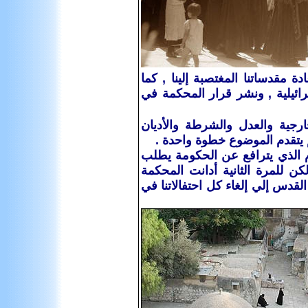
ة‏ ‏مقدساتنا‏ ‏المغتصبة‏ ‏إلينا ‏, ‏كما‏
 ‏وزير‏ ‏الشرطة‏ ‏وأسقف‏ ‏الأحباش‏ ‏بمبلغ‏ 1500‏ ليرة‏ ‏إسرائيلية ‏, ‏ونشر‏ ‏قرار‏ ‏المحكمة‏ ‏في‏
‏ ‏الخارجية‏ ‏والعدل‏ ‏والشرطة‏ ‏والأديان‏
‏يتقدم‏ ‏الموضوع‏ ‏خطوة‏ ‏واحدة ‏.‏
م‏ ‏الذي‏ ‏يترافع‏ ‏عن‏ ‏الحكومة‏ ‏يطلب‏
ن‏ ‏للمرة‏ ‏الثانية‏ ‏أدانت‏ ‏المحكمة‏
دس‏ ‏إلي‏ ‏إلغاء‏ ‏كل‏ ‏احتفالاتنا‏ ‏في‏