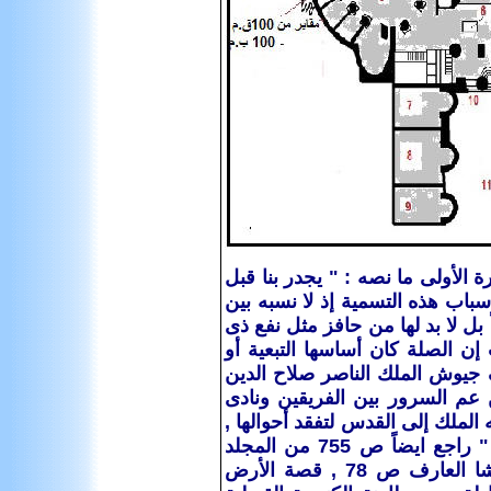
 مارس 1961 م .. وقد جاء على ص 1 من المذكرة الأولى ما نصه : " يجدر بنا قبل
باب هذه التسمية إذ لا نسبه بين
 بل لا بد لها من حافز مثل نفع ذى
إن الصلة كان أساسها التبعية أو
 فى صفوف جيوش الملك الناصر صلاح الدين
 عم السرور بين الفريقين ونادى
 الملك إلى القدس لتفقد أحوالها ,
وأقام فيها مدة يقطع الناس ويعطيهم دستوراً ويتأهب للسير إلى مصر .. " راجع ايضاً ص 755 من المجلد
العاشر من دائرة المعارف العمومية للبستانى , تاريخ القدس لمعارف باشا العارف ص 78 , قصة الأرض