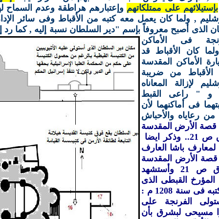
بإستيلائهم على ممتلكاتهم
وإعتبارهم هراطقة وعدم السماح له
رشليم , ولما كان يعمل معه كتبه من الأقباط وفى سائر الإد
ن الذى أصبح معروفاً بإسم "دير السلطان
نسبة إليه , كما رد 
رنجة فى الأماكن
لما كان الأقباط قد
رة الأماكن المقدسة
 الأقباط من ضريبة
شليم لإزالة المعاناه
ا و " راعى القبط
تهما فى أماكنهما لأن
 من رعاياه والأحباش
قصة الأرض المقدسة
لديمترى رزق ص 21.. وذكر ايضا
 لمعارف باشا العارف
7- 79 , قصة الأرض المقدسة
لديمترى رزق ص 21 وأستشهد
 المؤرخ القبطى الذى
كان آخر ما كتبه فى سنة 1208 م :
تولى الفرنجة على
ا مسيحى لبشرق بأن