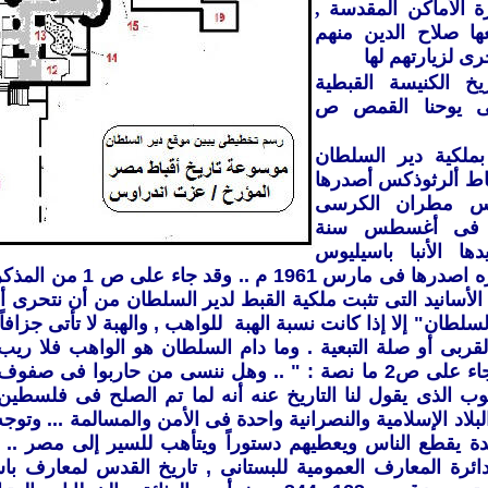
ة الأماكن المقدسة ,
ها صلاح الدين منهم
رى لزيارتهم لها
خ الكنيسة القبطية
 يوحنا القمص ص
ملكية دير السلطان
باط ألرثوذكس أصدرها
وبوس مطران الكرسى
ى فى أغسطس سنة
أيدها الأنبا باسيليوس
خليفته بمذكره اصدرها فى
أسانيد التى تثبت ملكية القبط لدير السلطان من أن نتحرى أس
سلطان" إلا إذا كانت نسبة الهبة للواهب , والهبة لا تأتى جزافاً
ربى أو صلة التبعية . وما دام السلطان هو الواهب فلا ريب 
الرعوية .. وجاء على ص2 ما نصة : " .. وهل ننسى من حاربوا
ب الذى يقول لنا التاريخ عنه أنه لما تم الصلح فى فلسطين
لبلاد الإسلامية والنصرانية واحدة فى الأمن والمسالمة ... وتوجه