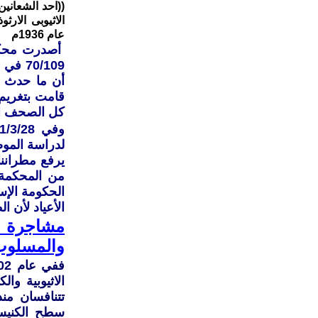
الاثيوبى الار
عام 1936م
‏أصدرت‏ ‏محكمة‏
‏70/109
‏أن‏ ‏ما‏ ‏حدث‏ 
‏كل‏ ‏الصحف‏ ‏ا
‏لدراسة‏ ‏الموض
يرفع‏ ‏مطراننا‏ 
‏من‏ ‏المحكمة‏ 
‏الحكومة‏ ‏الإسر
‏الأعياد‏ ‏لأن‏ 
مشاجرة
والمسلوب
الاثيوبية وال
تتنافسان م
سطح الكنيس