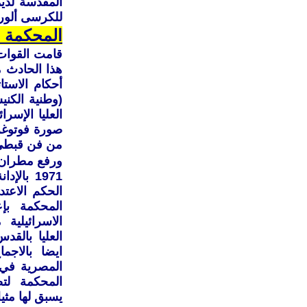
للكرسى ألورش
المحكمة ا
‏هذا‏ ‏الحادث‏ ‏
‏أحكام‏ ‏الاستا
(وطنية‏ ‏الكنيس
صورة‏ ‏فوتوغرافي
‏من‏ ‏فن‏ ‏قبطي‏ 
ورفع مطران ا
1971 بال
الحكم الاعت
المحكمة بإ
الاسرائيلي
العليا بالق
المصرية في 
المحكمة لتص
يسبق لها مثي