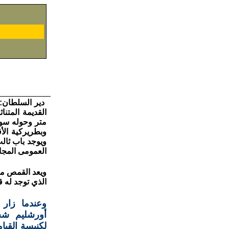
دير السلطان: 
القديمة المتن
وبطريركية الأ
ويوجد باب ثالث
العمومى المجاو
ويعد القمص مي
الذي توجد له 
وعندما زار 
أورشليم شخ
لكنيسة القيا