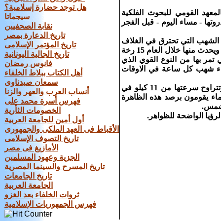
هل توجد حضارة إسلامية؟
معهد القومي للبحوث الفلكية
سيجماتا
وتها - مساء اليوم - قبل الفجر
نقابة الصحفيين
تاريخ الدعارة بمصر
ن الشهب التي تحترق في الغلاف
تاريخ المؤتمر الإسلامى
الجوي ولا تصل للارض.. وهناك نوعان من التيارات المعروفة احدهما رخات قوية ويحدث منها خلال العام 15 رخة
تاريخ الجالية اليونانية
ذه الرخة التي تمر بها من النوع القوي الذي
فانوس رمضان
ماء شهب كل ساعة في الاوقات
أهل الكتاب ببلاط الخلفاء
سمعان صيدناوى
وقال ان الشهب أتربة كونية تحترق عند دخولها جو الأرض لوجود الاكسجين.. وتتراوح سرعتها من 11 كيلو في
أنساب العرب والعهر والزنا
الدبوس.. وقطرها 20سم وقال ان العلماء يقومون برصد هذه الظاهرة
فهرس أسرة محمد على
لشمس.
الخصومات الثأرية
رؤيا الواضحة للظواهر.
أول أمين للجامعة العربية
الأقباط فى العهد الملكى والجمهورى
تاريخ التصوف الإسلامى
الأمازيغ فى مصر
الجزية وعهود المسلمين
تاريخ المسرح والسينما المصرية
تاريخ الجامعات
الجامعة العربية
ثروات الخلفاء بعد الغزو
فهرس الجمهوريات الإسلامية