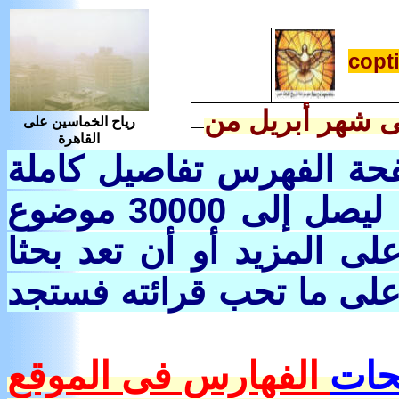
copti
ى شهر أبريل من
رياح الخماسين على
القاهرة
ة الفهرس تفاصيل كاملة
لباقى الموضوعات وصمم الموقع ليصل إلى 30000 موضوع
ى المزيد أو أن تعد بحثا
لى ما تحب قرائته فستجد
حات
الفهارس فى الموقع