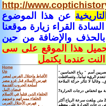
http://www.coptichist
لتاريخية
عن هذا الموضوع
لسادة القراء زيارة موقعنا
بالحذف والإضافة من حين
تحميل هذا الموقع على سى
النت عندما يكتمل
Home
Up
صريين أسم " رياح الخماسين"
الأقباط وإحتلال الفرس لمصر
نعدم الرؤية تماما.. وتتساقطت
فهرس الإسلام قبل غزو مصر
 وغالبا لا تتأثر حركة الملاحة
أسلحة الحروب القديمة
فيضان النيل
الخلفاء الذين قتلوا في الاسلام
الخلفاء مميزاتهم وعيوبهم
انخفاض الرؤية علي معظم الطرق الصحراوية والمناطق المكشوفة لأقل من‏200‏ متر‏,‏ وبلغت سرعة الرياح أكثر
فهرس الأحتلال العربى
فاع ملحوظ في درجات الحرارة علي معظم