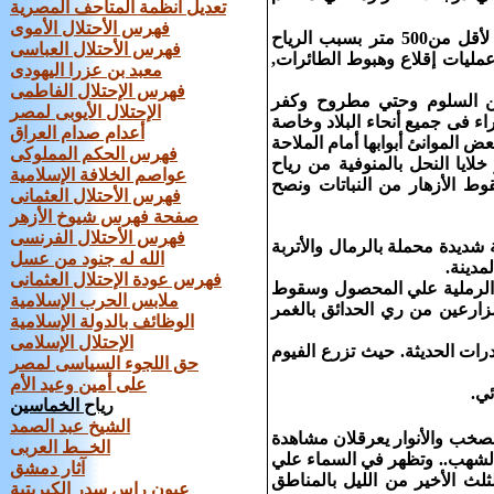
تعديل أنظمة المتاحف المصرية
فهرس الأحتلال الأموى
توقف حركة الملاحة مؤقتا بالمطار يرجع إلي انخفاض مستوي الرؤية الأفقية لأقل من‏500‏ متر بسبب الرياح
فهرس الأحتلال العباسى
مليات إقلاع وهبوط الطائرات‏,‏
معبد بن عزرا اليهودى
فهرس الإحتلال الفاطمى
ن السلوم وحتي مطروح وكفر
الإحتلال الأيوبى لمصر
اء فى جميع أنحاء البلاد وخاصة
أعدام صدام العراق
ض الموانئ أبوابها أمام الملاحة
فهرس الحكم المملوكى
 خلايا النحل بالمنوفية من رياح
عواصم الخلافة الإسلامية
 الأزهار من النباتات ونصح
فهرس الأحتلال العثمانى
صفحة فهرس شيوخ الأزهر
فهرس الأحتلال الفرنسى
شديدة محملة بالرمال والأتربة
الله له جنود من عسل
مدينة.
فهرس عودة الإحتلال العثمانى
 الرملية علي المحصول وسقوط
ملابس الحرب الإسلامية
مزارعين من ري الحدائق بالغمر
الوظائف بالدولة الإسلامية
الإحتلال الإسلامى
رات الحديثة. حيث تزرع الفيوم
حق اللجوء السياسى لمصر
على أمين وعيد الأم
ئي.
رياح الخماسين
الشيخ عبد الصمد
 22 من إبريل 2007 م مقالة بعنوان " الصخب والأنوار يعرقلان مشاهدة
الخــط العربى
ت الشهب.. وتظهر في السماء علي
آثار دمشق
لث الأخير من الليل بالمناطق
عيون راس سدر الكبريتية