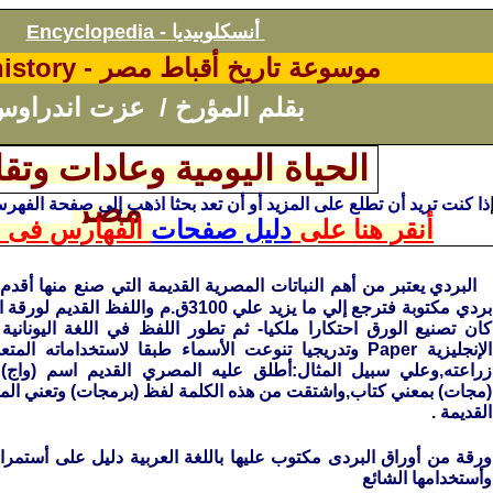
أنسكلوبيديا
Encyclopedia -
موسوعة تاريخ أقباط مصر -
history
بقلم
المؤرخ /
عزت اندراوس
الحياة اليومية وعادات وتقا
مصر
ذا كنت تريد أن تطلع على المزيد أو أن تعد بحثا اذهب إلى صفحة الفهر
أنقر هنا على
دليل صفحات
الفهارس فى ا
البردي‏ ‏يعتبر‏ ‏من‏ ‏أهم‏ ‏النباتات‏ ‏المصرية‏ ‏القديمة‏ ‏التي‏ ‏صنع‏ ‏منها‏ ‏أقدم‏ ‏
‏بردي‏ ‏مكتوبة‏ ‏فترجع‏ ‏إلي‏ ‏ما‏ ‏يزيد‏ ‏علي‏ 3100‏ق‏
‏كان‏ ‏تصنيع‏ ‏الورق‏ ‏احتكارا‏ ‏ملكيا‏- ‏ثم‏ ‏تطور‏ ‏اللفظ‏ ‏في‏ ‏اللغة‏ ‏اليونان
‏الإنجليزية‏ Paper ‏وتدريجيا‏ ‏تنوعت‏ ‏الأسماء‏ ‏طبقا‏ ‏لاستخداماته‏ 
‏زراعته‏,‏وعلي‏ ‏سبيل‏ ‏المثال‏:‏أطلق‏ ‏عليه‏ ‏المصري‏ ‏القديم‏ ‏اسم‏ (‏واج‏
(‏مجات‏) ‏بمعني‏ ‏كتاب‏,‏واشتقت‏ ‏من‏ ‏هذه‏ ‏الكلمة‏ ‏لفظ‏ (‏برمجات‏) ‏وتعني‏ ‏المك
‏القديمة .
ورقة من أوراق البردى مكتوب عليها باللغة العربية دليل على أستمرا
وأستخدامها الشائع