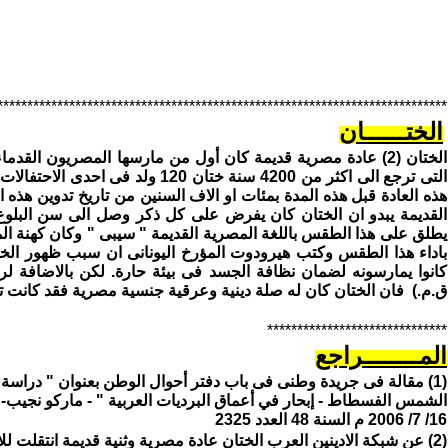
***************************************************************************
الختــــــان
الختان (2) عادة مصرية قديمة كان أول من مارسها المصريون القدم
التى ترجع الى اكثر من 4200 سنة ختان 120
ولد فى احدى الاحتفالات
هذه العادة قبل هذه المدة بمئات او الاف السنين من تاريخ تدوين هذه 
القديمة يبدو ان الختان كان يفرض على كل ذكر وصل الى سن البلوغ
يطلق على هذا الطقس باللغة المصرية القديمة " سيبى " وكان كهنة المع
باداء هذا الطقس وكتب هيرودوت المؤرخ اليونانى ان سبب ظهور الخ
ق.م.) فان الختان كان له صلة دينية وعرقية جنسية مصرية فقد كانت ت
******************************
المــــــــراجع
(1) مقالة فى جريدة وطنى فى باب دفتر أحوال الوطن بعنوان " دراسة‏ ‏وثائقية
‏الشمس‏ ‏الفسطاط - إبحار‏ ‏في‏ ‏أعماق‏ ‏البرديات‏ ‏العربية " - ماركو‏ ‏نجيب-م
16/ 7/ 2006 م السنة 48 العدد 2325
(2) عن شبكة الادينين العرب
الختان عادة مصرية وثنية قديمة انتقلت للا