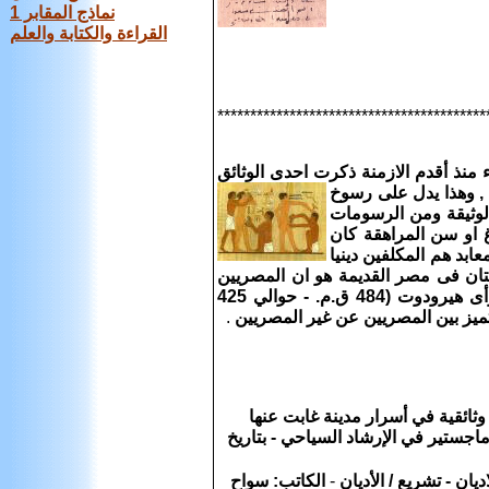
نماذج المقابر 1
القراءة والكتابة والعلم
*****************************************
اء منذ أقدم الازمنة ذكرت احدى الوثائق
 , وهذا يدل على رسوخ
الوثيقة ومن الرسومات
 او سن المراهقة كان
ابد هم المكلفين دينيا
تان فى مصر القديمة هو ان المصريين
كانوا يمارسونه لضمان نظافة الجسد فى بيئة حارة. لكن بالاضافة لرأى هيرودوت (484 ق.م. - حوالي 425
ميز بين المصريين عن غير المصريين
.
‏ ‏في‏ ‏أسرار‏ ‏مدينة‏ ‏غابت‏ ‏عنها‏
اجستير‏ ‏في‏ ‏الإرشاد‏ ‏السياحي - بتاريخ
ديان -
تشريع / الأديان
-
الكاتب: سواح