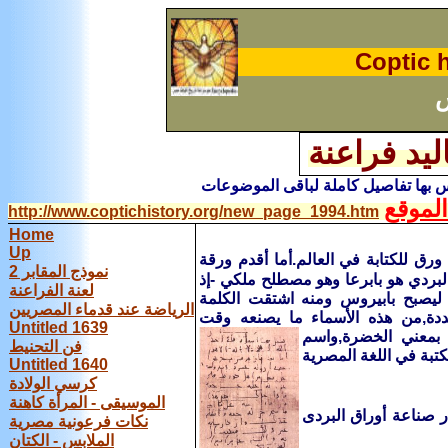
C
optic 
ليد فراعنة
س
بها تفاصيل كاملة لباقى الموضوعات
لموقع
http://www.coptichistory.org/new_page_1994.htm
Home
Up
ورق‏ ‏للكتابة‏ ‏في‏ ‏العالم‏.‏أما‏ ‏أقدم‏ ‏ورقة‏
نموذج المقابر 2
.‏م‏ ‏واللفظ‏ ‏القديم‏ ‏لورقة‏ ‏البردي‏ ‏هو‏ ‏بابرعا‏ ‏وهو‏ ‏مصطلح‏ ‏ملكي‏ -‏إذ‏
لعنة الفراعنة
ية‏ ‏ليصبح‏ ‏بابيروس‏ ‏ومنه‏ ‏اشتقت‏ ‏الكلمة‏
الرياضة عند قدماء المصريين
‏المتعددة‏,‏من‏ ‏هذه‏ ‏الأسماء‏ ‏ما‏ ‏يصنعه‏ ‏وقت‏
Untitled 1639
) ‏بمعني‏ ‏الخضرة
‏,‏واسم‏
فن التحنيط
تبة‏ ‏في‏ ‏اللغة‏ ‏المصرية‏
Untitled 1640
كرسي الولادة
الموسيقى - المرأة كاهنة
ر صناعة أوراق البردى
نكات فرعونية مصرية
الملابس - الكتان