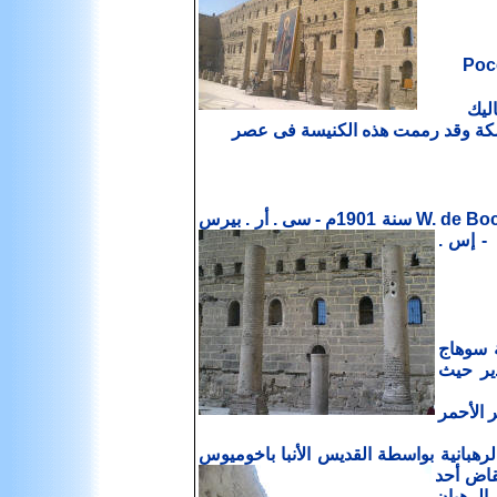
Wa وفى سنة 1737 زاره بوكوك Pococke
سكة وقد رممت هذه الكنيسة فى عصر
190 م - و . إم . إف بيترى W.M.F. Petrie سنة 1907 م - إس .
ة سوهاج
لدير حيث
ر الأحمر
رهبانية بواسطة القديس الأنبا باخوميوس
نقاض أحد
الرهبان