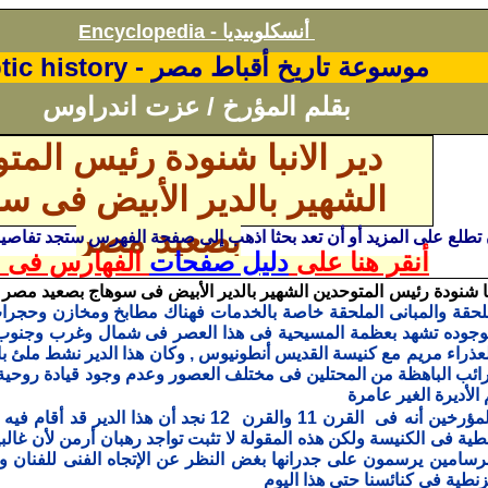
أنسكلوبيديا
Encyclopedia -
موسوعة تاريخ أقباط مصر -
tic history
بقلم المؤرخ / عزت اندراوس
دير الانبا شنودة رئيس المت
الشهير بالدير الأبيض فى س
بصعيد مصر
ن تطلع على المزيد أو أن تعد بحثا اذهب إلى صفحة الفهرس ستجد تفاص
أنقر هنا على
دليل صفحات
الفهارس فى ا
با شنودة رئيس المتوحدين الشهير بالدير الأبيض فى سوهاج بصعيد مصر
حقة والمبانى الملحقة خاصة بالخدمات فهناك مطابخ ومخازن وحجرات ل
موجوده تشهد بعظمة المسيحية فى هذا العصر فى شمال وغرب وجنوب ا
عذراء مريم مع كنيسة القديس أنطونيوس , وكان هذا الدير نشط ملئ بال
ئب الباهظة من المحتلين فى مختلف العصور وعدم وجود قيادة روحية 
لأديرة الغير عامرة
مؤرخين أنه فى
القرن 11 والقرن 12 نجد أن هذا الدير 
طية فى
الكنيسة ولكن هذه المقولة لا تثبت تواجد رهبان أرمن لأن غالب
برسامين يرسمون على جدرانها بغض النظر عن الإتجاه الفنى للفنان و
زنطية فى كنائسنا حتى هذا اليوم