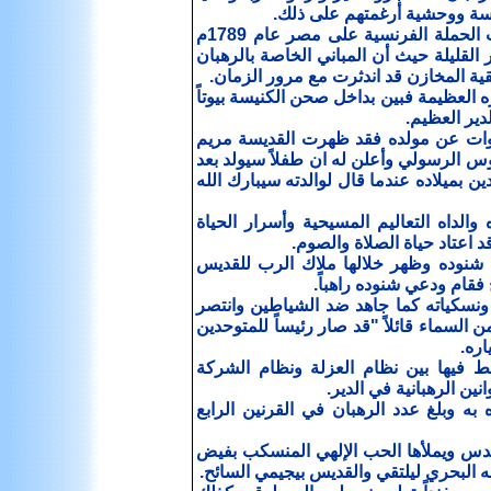
رسة ووحشية أرغمتهم على ذلك.
وأثناء الحروب الطاحنة بين المماليك والفرنسيين في القرن الثامن عشر حيث بدأت الحملة الفرنسية على مصر عام 1789م
 القليلة حيث أن المباني الخاصة بالرهبان
ة المخازن قد اندثرت مع مرور الزمان.
ره العظيمة فبين بداخل صحن الكنيسة بيوتاً
دير العظيم.
والنبوات عن مولده فقد ظهرت القديسة مريم
سيوس الرسولي وأعلن له ان طفلاً سيولد بعد
ن بميلاده عندما قال لوالدته سيبارك الله
جزيرة شندويل التابعة لمحافظة سوهاج عام 333م وعلماه والداه التعاليم المسيحية وأسرار الحياة
 اعتاد حياة الصلاة والصوم.
ل شنوده وظهر خلالها ملاك الرب للقديس
فقام ودعي شنوده راهباً.
ونسكياته كما جاهد ضد الشياطين وانتصر
ن السماء قائلاً "قد صار رئيساً للمتوحدين
ربط فيها بين نظام العزلة ونظام الشركة
انين الرهبانية في الدير.
 به وبلغ عدد الرهبان في القرنين الرابع
لقدس ويملأها الحب الإلهي المنسكب بفيض
 البحري ليلتقي والقديس بيجيمي السائح.