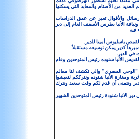
وذكسي مفنداً تعليم نسطور الهرطوقي كذلك
لعديد من الأصنام والمعابد التي يسكنها
والرسائل والأقوال تعبر عن عمق الدراسات
بابا نيافة الأنبا مرقس ونيافة الأنبا بطرس الأسقف العام إلى دير
 فيه
ف على دير القديس الأنبا شنوده رئيس المتوحدين وقام
 "الوحي المصري" والي تكشف لنا معالم
ثرية ومغارة الأنبا شنوده ونترككم لتعيشوا
لدير ونتمنى أن قدم لكم وقت سعيد ونترك
دير الانبا شنودة رئيس المتوحدين الشهير