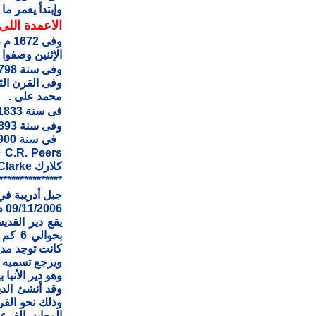
وإبتدأ يعمر ما بين 1202 إلى 1259 م وقال 
الاعمدة اللى
الإثنين وصفوا
وفى سنة 1798 رآه الرحالة الفرنسى دينون Denon بعد أيام من هدمه بواسطة المماليك
وفى القرن ال
محمد على .
فى سنة 1833 م روبرت كورزون Robert Curzon ترك لنا وصف لهذا الدير
وفى سنة 1893 م فيرجسون Fergusson رسم خريطة للدير تفصيلية
فى سنة 1900 م كانت هناك دراسات عن الأديرة وممن ساهم فيها و . دى . بوك W. de Bock سنة 1901م - سى . أر . بيرس
كلارك S. Clarke & مونيرات .دى فيلارت Monneret de Villard سنة 1912
***************
جبل أدريبة في
09/11/2006 م سوهاج – نادر شكرى
يقع دير القدي
بحوال
كانت توجد مدين
ويرجع تسميه ال
وهو دير الأنبا بيشاي ا
وقد أنشئ الدي
وذلك نحو القر
المعابد الفرع