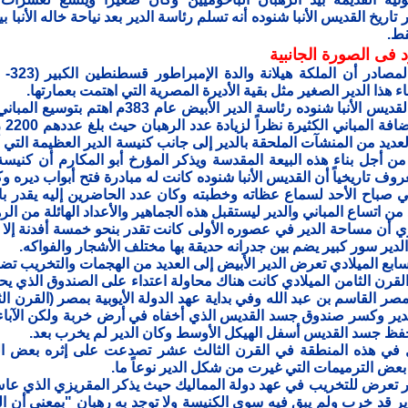
تاريخ القديس الأنبا شنوده أنه تسلم رئاسة الدير بعد نياحة خاله الأنبا ب
قط.
د
فى الصورة ال
جانبية
هذا الدير الصغير مثل بقية الأديرة المصرية التي اهتمت بعمارتها.
وعندما تولى القديس الأنبا شنوده رئاسة الدير الأبيض عام 383م اه
بالرهبان 
ن أجل بناء هذه البيعة المقدسة ويذكر المؤرخ أبو المكارم أن كنيسة
روف تاريخياً أن القديس الأنبا شنوده كانت له مبادرة فتح أبواب دي
ي صباح الأحد لسماع عظاته وخطبته وكان عدد الحاضرين إليه يقدر با
من اتساع المباني والدير ليستقبل هذه الجماهير والأعداد الهائلة من الر
ي أن مساحة الدير في عصوره الأولى كانت تقدر بنحو خمسة أفدنة إلا ر
لدير سور كبير يضم بين جدرانه حديقة بها مختلف الأشجار والفواكه.
ابع الميلادي تعرض الدير الأبيض إلى العديد من الهجمات والتخريب تضاء
رن الثامن الميلادي كانت هناك محاولة اعتداء على الصندوق الذي يح
صر القاسم بن عبد الله وفي بداية عهد الدولة الأيوبية بمصر (القرن 
لدير وكسر صندوق جسد القديس الذي أخفاه في أرض خربة ولكن الآباء 
ظ جسد القديس أسفل الهيكل الأوسط وكان الدير لم يخرب بعد.
ل في هذه المنطقة في القرن الثالث عشر تصدعت على إثره بعض ا
عض الترميمات التي غيرت من شكل الدير نوعاً ما.
ير تعرض للتخريب في عهد دولة المماليك حيث يذكر المقريزي الذي ع
ير قد خرب ولم يبق فيه سوى الكنيسة ولا توجد به رهبان "بمعنى أن الره