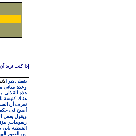
إذا كنت تريد أ
يغطى دير ا
لان
وعدة مبانى مل
هذه القلالى 
هناك كنيسة لل
نعرف أن الضرا
أصبح فى حكم ا
ويقول بعض ال
رسومات بيزن
القبطية تأتى 
من الصور البي