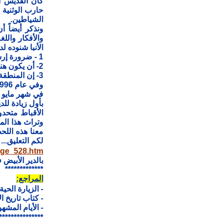
كان القديس ال
حارب الوثنية 
الشياطين.
ونذكر أيضاً أ
الأنبا شنوده ل
1 - ضرورة إرسال مجموعة من الآباء الرهبان إلى هناك.
2- أن يكون هناك نائباً بابوياً أو أحد الأساقفة مسئولاً مباشراً أمام قداسته مع استمرار القمص باسليوس أمينا للدير.
3- إن المنطقة الملاصقة للجبل أو إحدى المزارع الحالية وهي بعيدة عن الآثار تصلح لتعميرها كدير يمكن توسيعه مستقبلاً.
وفي عام 1996 قدم القمص باسليوس استقالته لقداسة البابا بعد أن خدم عشر سنوات في الدير.
بأول زيادة للدي
الأقباط متحد
وتراث هذا المك
معنا هذه اللح
لكم التعليق...
age_528.htm
بالدير الأبيض
*************
المراجع:
- الزيارة الحية
- كتاب تاريخ ا
- الأيام المشه
***************