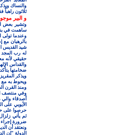
والنساك ويذكر 
ثلاثون راهباً ف
و البير
موجو
ساهمت في بناء 
له رب المجد م
حقيقي لأنه مع
والقداس الإله
ضخامتها يتأكد 
ويذكر المقريز
ويحوط به مع ا
ومنذ القرن الس
وفي منتصف الق
أصدقاء والي م
الأيوبي على ا
حرصوا على حف
ثم يأتي زلزا
ضرورة إجراء ب
ونعتقد أن الد
الدولة "إن الد