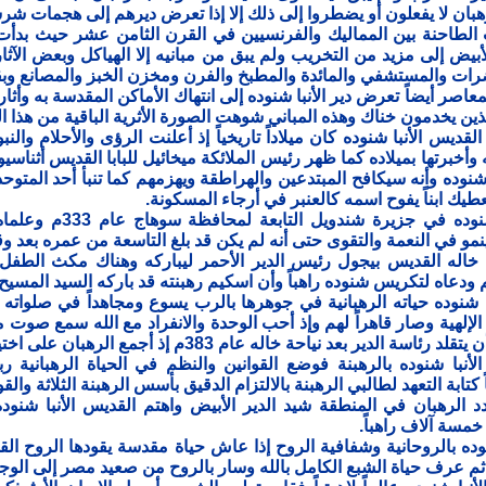
هبان لا يفعلون أو يضطروا إلى ذلك إلا إذا تعرض ديرهم إلى هجمات ش
أبيض إلى مزيد من التخريب ولم يبق من مبانيه إلا الهياكل وبعض الآثار
ات والمستشفي والمائدة والمطبخ والفرن ومخزن الخبز والمصانع وبقي
معاصر أيضاً تعرض دير الأنبا شنوده إلى انتهاك الأماكن المقدسة به وأثا
الذين يخدمون خناك وهذه المباني شوهت الصورة الأثرية الباقية من هذا ال
 القديس الأنبا شنوده كان ميلاداً تاريخياً إذ أعلنت الرؤى والأحلام 
ه وأخبرتها بميلاده كما ظهر رئيس الملائكة ميخائيل للبابا القديس أثنا
وده وأنه سيكافح المبتدعين والهراطقة ويهزمهم كما تنبأ أحد المتوحدي
طيك ابناً يفوح اسمه كالعنبر في أرجاء المسكونة.
ولد الطفل شنوده في 
نمو في النعمة والتقوى حتى أنه لم يكن قد بلغ التاسعة من عمره بعد وقد
ى خاله القديس بيجول رئيس الدير الأحمر ليباركه وهناك مكث الطف
ودعاه لتكريس شنوده راهباً وأن اسكيم رهبنته قد باركه السيد المسيح 
نوده حياته الرهبانية في جوهرها بالرب يسوع ومجاهداً في صلواته 
الإلهية وصار قاهراً لهم وإذ أحب الوحدة والانفراد مع الله سمع صوت م
اسة الدير بعد نياحة خاله عام 383م إذ أجمع الرهبان على اختياره.
لأنبا شنوده بالرهبنة فوضع القوانين والنظم في الحياة الرهبانية 
كتابة التعهد لطالبي الرهبنة بالالتزام الدقيق بأسس الرهبنة الثلاثة والقو
د الرهبان في المنطقة شيد الدير الأبيض واهتم القديس الأنبا شنوده
مسة آلاف راهباً.
نوده بالروحانية وشفافية الروح إذا عاش حياة مقدسة يقودها الروح ا
م عرف حياة الشبع الكامل بالله وسار بالروح من صعيد مصر إلى الوجه