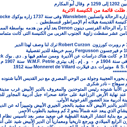
أبو المكارم
ظلت قائم
ة
من الكنيسة الاثرية
وفى 1672 م زاره الرحالة وانسلبين nsleben
 كنيسة القديسة هيلانه أم الإمبراطور قنسطنطين .
ثامن عشر سقطت زاوية الجنوب الغربى من الكنيسة التى كانت متما
C.R. Peers فى سنة 4
********
 بحوره العجيبة وجولة من الوحي المصري مع دير القديس الأنبا شنوده
س الأنبا شنوده رئيس المتوحدين والمعروف بالدير الأبيض غرب مدين
ي 6 كم عند نهاية الأرض الزراعية على حافة صحراء جبل أدربية المجاور ل
ة أدربية منذ العصور الفرعونية الأولى.
دير بالدير الأبيض لأنه مشيد بالحجر الجيري الأبيض وتمييزاً له عن الدي
لذي يبعد عنه شمالاً بنحو 2 كم ومشيد بالطوب الأحمر.
ر مع بداية انتشار الرهبنة القبطية في صعيد مصر بعد تأسيس نظام ال
ن الرابع
الميلادي ويرجع تاريخياً ومعمارياً أن الدير الأبيض شيد على أ
ونية القديمة بيد الرهبان الباخوميين وكان صغيراً ويتسع لعشرات 