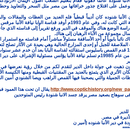
أنبا شنوده عالماً لاهوتياً فقام بتعليم الشعب أصول الإيمان الأرث
وعمل على اقتلاع جذور خرافاتها من مصر مثل السحر والتعاويذ وحطم ا
ن الأنبا شنوده كان أديباً قبطياً فله العديد من العظات والمقالات 
والأفكار واللغة التي كانت له، وفي عام 1993م أوفد قداسة ال
دراسة الوضع هناك والموقف في الدير ورفع تقريراً إلى قداسته الذي جاء
في شهر مايو من عام 19985م تسلم نيافة الأنبا يؤانس مسئولية الإشرا
ر
ون ذهبت في جولة داخل الدير لتقدم لكم من خلال رؤية نعرضها في
ان الأثري الذي يتمتع بالعديد من المقتنيات القبطية ومنها الكنيسة الأ
ظات الجميلة والتي يصحبنا فيها القمص الراهب ويصا الشنودي أمين ا
http://www.coptichistory.org/new_p
يقال ان تحت هذا العمود فى 
 فى سوهاج بصعيد مصر يرقد جسد الانبا شنودة رئيس المتوحدين
 للدير
لأديرة في مصر.
ودة في دير الأنبا شنوده (أمير ن
****