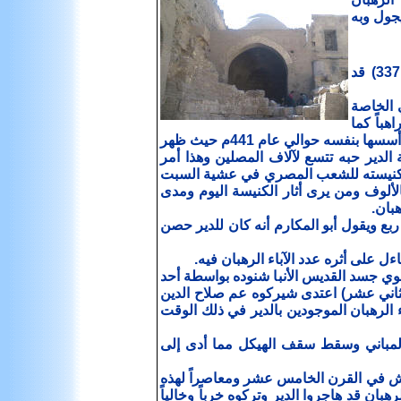
يجول وبه
وتشير بعض المصادر أن الملكة هيلانة والدة الإمبراطور قسطنطين الكبير (323- 337) قد
تم بتوسيع المباني الخاصة
مع إضافة المباني الكثيرة نظراً لزيادة عدد الرهبان حيث بلغ عددهم 2200 راهباً كما
شيد القديس العديد من المنشآت الملحقة بالدير إلى جانب كنيسة الدير العظيمة التي أسسها بنفسه حوالي عام 441م حيث ظهر
 الدير حبه تتسع لآلاف المصلين وهذا أمر
ره وكنيسته للشعب المصري في عشية السبت
لألوف ومن يرى أثار الكنيسة اليوم ومدى
هبان.
بع ويقول أبو المكارم أنه كان للدير حصن
ل على أثره عدد الآباء الرهبان فيه.
وي جسد القديس الأنبا شنوده بواسطة أحد
الثاني عشر) اعتدى شيركوه عم صلاح الدين
الرهبان الموجودين بالدير في ذلك الوقت
لمباني وسقط سقف الهيكل مما أدى إلى
اش في القرن الخامس عشر ومعاصراً لهذه
بان قد هاجروا الدير وتركوه خرباً وخالياً