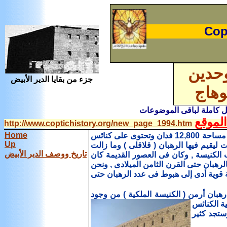
Cop
وحدين
جزء من بقايا الدير الأبيض
وهاج
يل كاملة لباقى الموضوعات
لموقع
http://www.coptichistory.org/new_page_1994.htm
Home
مساحة 12,800 فدان وتحتوى على كنائس
Up
يقيم فيها الرهبان ( قلاقلى ) وما زالت
تاريخ ووصف الدير الأبيض
لكنيسة , وكان فى العصور القديمة كان
رهبان حتى القرن الثامن الميلادى , ونحن
قوية أدى إلى هبوط فى عدد الرهبان حتى
قد أقام فيه رهبان أرمن ( الكنيسة الملكية ) من وجود
ية الكنائس
ستجد كثير