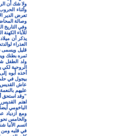
ولا شك أن الر
تعرض الدير ال
وصالة المحاضر
وفي التاريخ ال
للأباء الكهنة 
يذكر أن ميلاد
العذراء لوالدت
قليل ويسمى شن
ثمره بطنك ويع
الروحية لكي ي
أخذه أبوه إل
بيجول في حلم 
عاش القديس ش
عليهم بالنعمة 
"وقد استحق أن يتقلد رئ
اهتم القديس ا
الباخومي أيضاً 
ومع ازدياد عد
والخامس نحو خ
اتسم الأنبا ش
في قلبه ومن ث